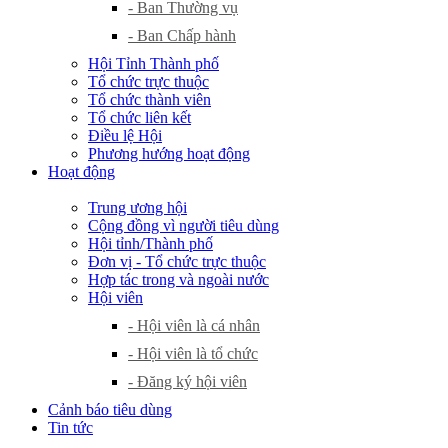
- Ban Thường vụ
- Ban Chấp hành
Hội Tỉnh Thành phố
Tổ chức trực thuộc
Tổ chức thành viên
Tổ chức liên kết
Điều lệ Hội
Phương hướng hoạt động
Hoạt động
Trung ương hội
Cộng đồng vì người tiêu dùng
Hội tỉnh/Thành phố
Đơn vị - Tổ chức trực thuộc
Hợp tác trong và ngoài nước
Hội viên
- Hội viên là cá nhân
- Hội viên là tổ chức
- Đăng ký hội viên
Cảnh báo tiêu dùng
Tin tức