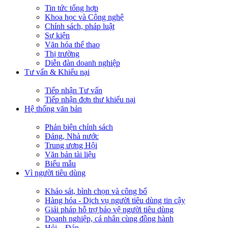
Tin tức tổng hợp
Khoa học và Công nghệ
Chính sách, pháp luật
Sự kiện
Văn hóa thể thao
Thị trường
Diễn đàn doanh nghiệp
Tư vấn & Khiếu nại
Tiếp nhận Tư vấn
Tiếp nhận đơn thư khiếu nại
Hệ thống văn bản
Phản biện chính sách
Đảng, Nhà nước
Trung ương Hội
Văn bản tài liệu
Biểu mẫu
Vì người tiêu dùng
Khảo sát, bình chọn và công bố
Hàng hóa - Dịch vụ người tiêu dùng tin cậy
Giải pháp hỗ trợ bảo vệ người tiêu dùng
Doanh nghiệp, cá nhân cùng đồng hành
Hỏi – Đáp