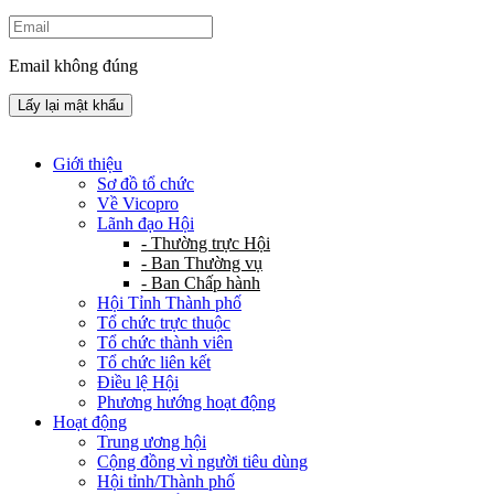
Email không đúng
Lấy lại mật khẩu
Giới thiệu
Sơ đồ tổ chức
Về Vicopro
Lãnh đạo Hội
- Thường trực Hội
- Ban Thường vụ
- Ban Chấp hành
Hội Tỉnh Thành phố
Tổ chức trực thuộc
Tổ chức thành viên
Tổ chức liên kết
Điều lệ Hội
Phương hướng hoạt động
Hoạt động
Trung ương hội
Cộng đồng vì người tiêu dùng
Hội tỉnh/Thành phố