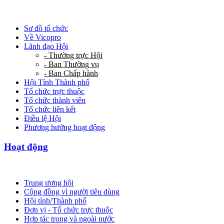
Sơ đồ tổ chức
Về Vicopro
Lãnh đạo Hội
- Thường trực Hội
- Ban Thường vụ
- Ban Chấp hành
Hội Tỉnh Thành phố
Tổ chức trực thuộc
Tổ chức thành viên
Tổ chức liên kết
Điều lệ Hội
Phương hướng hoạt động
Hoạt động
Trung ương hội
Cộng đồng vì người tiêu dùng
Hội tỉnh/Thành phố
Đơn vị - Tổ chức trực thuộc
Hợp tác trong và ngoài nước