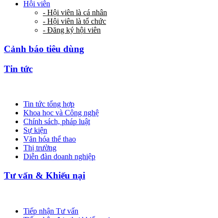
Hội viên
- Hội viên là cá nhân
- Hội viên là tổ chức
- Đăng ký hội viên
Cảnh báo tiêu dùng
Tin tức
Tin tức tổng hợp
Khoa học và Công nghệ
Chính sách, pháp luật
Sự kiện
Văn hóa thể thao
Thị trường
Diễn đàn doanh nghiệp
Tư vấn & Khiếu nại
Tiếp nhận Tư vấn