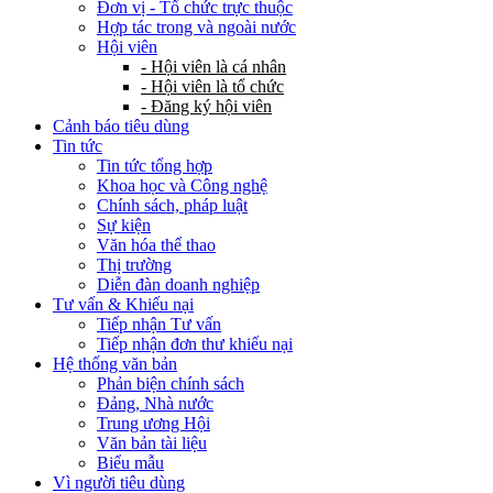
Đơn vị - Tổ chức trực thuộc
Hợp tác trong và ngoài nước
Hội viên
- Hội viên là cá nhân
- Hội viên là tổ chức
- Đăng ký hội viên
Cảnh báo tiêu dùng
Tin tức
Tin tức tổng hợp
Khoa học và Công nghệ
Chính sách, pháp luật
Sự kiện
Văn hóa thể thao
Thị trường
Diễn đàn doanh nghiệp
Tư vấn & Khiếu nại
Tiếp nhận Tư vấn
Tiếp nhận đơn thư khiếu nại
Hệ thống văn bản
Phản biện chính sách
Đảng, Nhà nước
Trung ương Hội
Văn bản tài liệu
Biểu mẫu
Vì người tiêu dùng