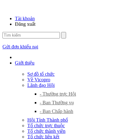
Tài khoản
Đăng xuất
Gửi đơn khiếu nại
Giới thiệu
Sơ đồ tổ chức
Về Vicopro
Lãnh đạo Hội
- Thường trực Hội
- Ban Thường vụ
- Ban Chấp hành
Hội Tỉnh Thành phố
Tổ chức trực thuộc
Tổ chức thành viên
Tổ chức liên kết