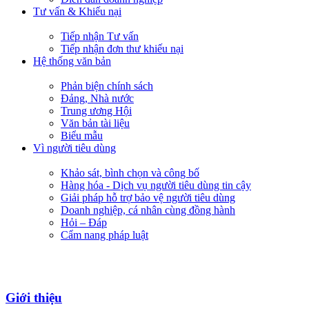
Tư vấn & Khiếu nại
Tiếp nhận Tư vấn
Tiếp nhận đơn thư khiếu nại
Hệ thống văn bản
Phản biện chính sách
Đảng, Nhà nước
Trung ương Hội
Văn bản tài liệu
Biểu mẫu
Vì người tiêu dùng
Khảo sát, bình chọn và công bố
Hàng hóa - Dịch vụ người tiêu dùng tin cậy
Giải pháp hỗ trợ bảo vệ người tiêu dùng
Doanh nghiệp, cá nhân cùng đồng hành
Hỏi – Đáp
Cẩm nang pháp luật
Giới thiệu