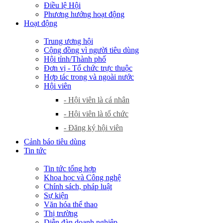
Điều lệ Hội
Phương hướng hoạt động
Hoạt động
Trung ương hội
Cộng đồng vì người tiêu dùng
Hội tỉnh/Thành phố
Đơn vị - Tổ chức trực thuộc
Hợp tác trong và ngoài nước
Hội viên
- Hội viên là cá nhân
- Hội viên là tổ chức
- Đăng ký hội viên
Cảnh báo tiêu dùng
Tin tức
Tin tức tổng hợp
Khoa học và Công nghệ
Chính sách, pháp luật
Sự kiện
Văn hóa thể thao
Thị trường
Diễn đàn doanh nghiệp