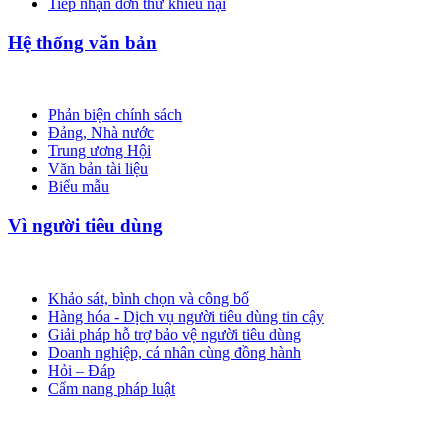
Tiếp nhận đơn thư khiếu nại
Hệ thống văn bản
Phản biện chính sách
Đảng, Nhà nước
Trung ương Hội
Văn bản tài liệu
Biểu mẫu
Vì người tiêu dùng
Khảo sát, bình chọn và công bố
Hàng hóa - Dịch vụ người tiêu dùng tin cậy
Giải pháp hỗ trợ bảo vệ người tiêu dùng
Doanh nghiệp, cá nhân cùng đồng hành
Hỏi – Đáp
Cẩm nang pháp luật