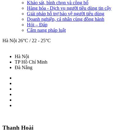
Khảo sát, bình chọn và công bố
Hàng hóa - Dịch vụ người tiêu dùng tin cậy
Giải pháp hỗ trợ bảo vệ người tiêu dùng
Doanh nghiệp, cá nhân cùng đồng hành
Hỏi – Đáp
Cẩm nang pháp luật
Hà Nội
26°C / 22 - 25°C
Hà Nội
TP Hồ Chí Minh
Đà Nẵng
Thanh Hoài