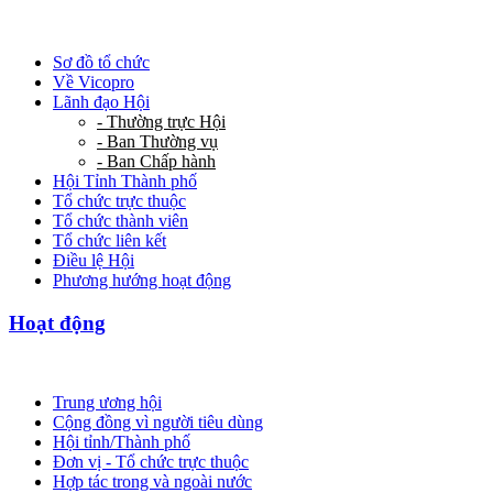
Sơ đồ tổ chức
Về Vicopro
Lãnh đạo Hội
- Thường trực Hội
- Ban Thường vụ
- Ban Chấp hành
Hội Tỉnh Thành phố
Tổ chức trực thuộc
Tổ chức thành viên
Tổ chức liên kết
Điều lệ Hội
Phương hướng hoạt động
Hoạt động
Trung ương hội
Cộng đồng vì người tiêu dùng
Hội tỉnh/Thành phố
Đơn vị - Tổ chức trực thuộc
Hợp tác trong và ngoài nước