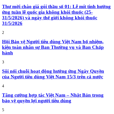
Thư mời chào giá gói thầu số 01: Lễ mít tinh hưởng
ứng tuần lễ quốc gia không khói thuốc (25-
31/5/2026) và ngày thế giới không khói thuốc
31/5/2026
2
Hội Bảo vệ Người tiêu dùng Việt Nam bổ nhiệm,
kiện toàn nhân sự Ban Thường vụ và Ban Chấp
hành
3
Sôi nổi chuỗi hoạt động hưởng ứng Ngày Quyền
của Người tiêu dùng Việt Nam 15/3 trên cả nước
4
Tăng cường hợp tác Việt Nam – Nhật Bản trong
bảo vệ quyền lợi người tiêu dùng
5