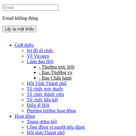
Email không đúng
Lấy lại mật khẩu
Giới thiệu
Sơ đồ tổ chức
Về Vicopro
Lãnh đạo Hội
- Thường trực Hội
- Ban Thường vụ
- Ban Chấp hành
Hội Tỉnh Thành phố
Tổ chức trực thuộc
Tổ chức thành viên
Tổ chức liên kết
Điều lệ Hội
Phương hướng hoạt động
Hoạt động
Trung ương hội
Cộng đồng vì người tiêu dùng
Hội tỉnh/Thành phố