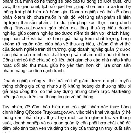
phẩm của mình do hệ thống sẽ báo cáo tự động số lượt quét, khu
vực, thời gian quét, lịch sử quét tem, giúp khóa tem từ xa trên hệ
thống khi phát hiện có hàng giả. Doanh nghiệp có thể dễ dàng
phân lô tem khi chưa muốn in hết, đối với từng sản phẩm sẽ hiển
thị trạng thái sản phẩm. Từ đó, giải pháp xác thực hàng chính
hãng Truyxuat.gov.vn góp phần gia tăng thường hiệu doanh
nghiệp, giúp doanh nghiệp tạo được niềm tin đến với khách hàng,
giúp hạn chế và bài trừ hàng giả, hàng kém chất lượng, hàng
không rõ nguồn gốc, giúp bảo vệ thương hiệu, khẳng định vị thế
của doanh nghiệp trên thị trường, giúp doanh nghiệp quản lý được
sản phẩm của mình và chất lượng sản phẩm một cách tốt hơn.
Đồng thời có thể chia sẻ dữ liệu thời gian cho các nhà nhập khẩu
hoặc đối tác thu mua, giúp họ yên tâm hơn khi lựa chọn sản
phẩm, nâng cao tính cạnh tranh.
Doanh nghiệp cũng vì thế mà có thể giảm được chi phí truyền
thông chống giả cũng như xử lý khủng hoảng do thương hiệu bị
giả mạo đồng thời có thể xây dựng những chiến lược Marketing
hiệu quả dựa trên các thông tin gửi về hệ thống.
Tuy nhiên, để đảm bảo hiệu quả của giải pháp xác thực hàng
chính hãng QRcode Truyxuat.gov.vn, việc triển khai và quản lý hệ
thống cần phải được thực hiện một cách nghiêm túc và thông
suốt, doanh nghiệp và cơ quan quản lý cần phối hợp chặt chẽ để
đảm bảo tính toàn vẹn và đáng tin cậy của thông tin truy xuất sản