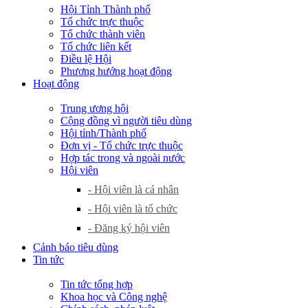
Hội Tỉnh Thành phố
Tổ chức trực thuộc
Tổ chức thành viên
Tổ chức liên kết
Điều lệ Hội
Phương hướng hoạt động
Hoạt động
Trung ương hội
Cộng đồng vì người tiêu dùng
Hội tỉnh/Thành phố
Đơn vị - Tổ chức trực thuộc
Hợp tác trong và ngoài nước
Hội viên
- Hội viên là cá nhân
- Hội viên là tổ chức
- Đăng ký hội viên
Cảnh báo tiêu dùng
Tin tức
Tin tức tổng hợp
Khoa học và Công nghệ