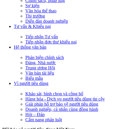
Chính sách, pháp luật
Sự kiện
Văn hóa thể thao
Thị trường
Diễn đàn doanh nghiệp
Tư vấn & Khiếu nại
Tiếp nhận Tư vấn
Tiếp nhận đơn thư khiếu nại
Hệ thống văn bản
Phản biện chính sách
Đảng, Nhà nước
Trung ương Hội
Văn bản tài liệu
Biểu mẫu
Vì người tiêu dùng
Khảo sát, bình chọn và công bố
Hàng hóa - Dịch vụ người tiêu dùng tin cậy
Giải pháp hỗ trợ bảo vệ người tiêu dùng
Doanh nghiệp, cá nhân cùng đồng hành
Hỏi – Đáp
Cẩm nang pháp luật