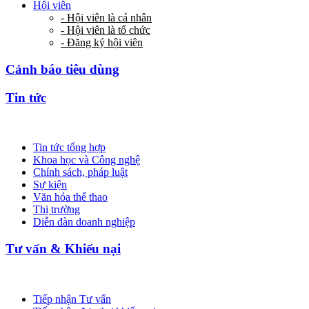
Hội viên
- Hội viên là cá nhân
- Hội viên là tổ chức
- Đăng ký hội viên
Cảnh báo tiêu dùng
Tin tức
Tin tức tổng hợp
Khoa học và Công nghệ
Chính sách, pháp luật
Sự kiện
Văn hóa thể thao
Thị trường
Diễn đàn doanh nghiệp
Tư vấn & Khiếu nại
Tiếp nhận Tư vấn