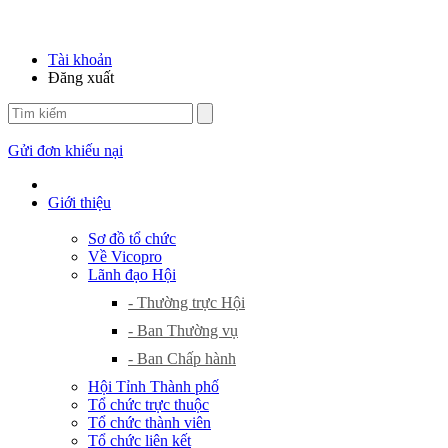
Tài khoản
Đăng xuất
Gửi đơn khiếu nại
Giới thiệu
Sơ đồ tổ chức
Về Vicopro
Lãnh đạo Hội
- Thường trực Hội
- Ban Thường vụ
- Ban Chấp hành
Hội Tỉnh Thành phố
Tổ chức trực thuộc
Tổ chức thành viên
Tổ chức liên kết