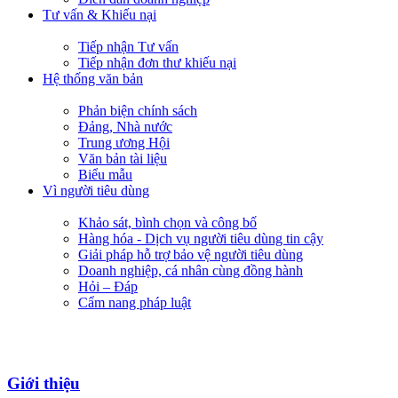
Tư vấn & Khiếu nại
Tiếp nhận Tư vấn
Tiếp nhận đơn thư khiếu nại
Hệ thống văn bản
Phản biện chính sách
Đảng, Nhà nước
Trung ương Hội
Văn bản tài liệu
Biểu mẫu
Vì người tiêu dùng
Khảo sát, bình chọn và công bố
Hàng hóa - Dịch vụ người tiêu dùng tin cậy
Giải pháp hỗ trợ bảo vệ người tiêu dùng
Doanh nghiệp, cá nhân cùng đồng hành
Hỏi – Đáp
Cẩm nang pháp luật
Giới thiệu