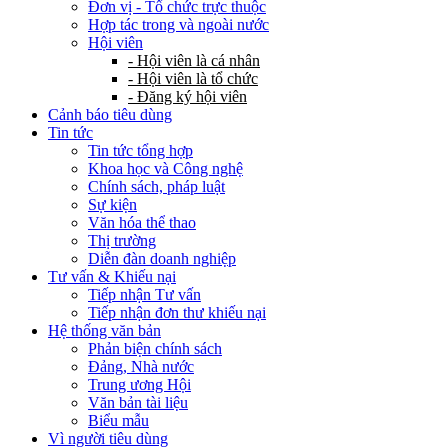
Đơn vị - Tổ chức trực thuộc
Hợp tác trong và ngoài nước
Hội viên
- Hội viên là cá nhân
- Hội viên là tổ chức
- Đăng ký hội viên
Cảnh báo tiêu dùng
Tin tức
Tin tức tổng hợp
Khoa học và Công nghệ
Chính sách, pháp luật
Sự kiện
Văn hóa thể thao
Thị trường
Diễn đàn doanh nghiệp
Tư vấn & Khiếu nại
Tiếp nhận Tư vấn
Tiếp nhận đơn thư khiếu nại
Hệ thống văn bản
Phản biện chính sách
Đảng, Nhà nước
Trung ương Hội
Văn bản tài liệu
Biểu mẫu
Vì người tiêu dùng