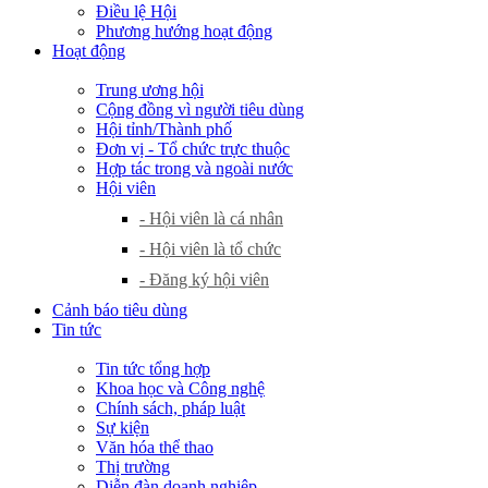
Điều lệ Hội
Phương hướng hoạt động
Hoạt động
Trung ương hội
Cộng đồng vì người tiêu dùng
Hội tỉnh/Thành phố
Đơn vị - Tổ chức trực thuộc
Hợp tác trong và ngoài nước
Hội viên
- Hội viên là cá nhân
- Hội viên là tổ chức
- Đăng ký hội viên
Cảnh báo tiêu dùng
Tin tức
Tin tức tổng hợp
Khoa học và Công nghệ
Chính sách, pháp luật
Sự kiện
Văn hóa thể thao
Thị trường
Diễn đàn doanh nghiệp