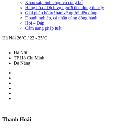
Khảo sát, bình chọn và công bố
Hàng hóa - Dịch vụ người tiêu dùng tin cậy
Giải pháp hỗ trợ bảo vệ người tiêu dùng
Doanh nghiệp, cá nhân cùng đồng hành
Hỏi – Đáp
Cẩm nang pháp luật
Hà Nội
26°C / 22 - 25°C
Hà Nội
TP Hồ Chí Minh
Đà Nẵng
Thanh Hoài