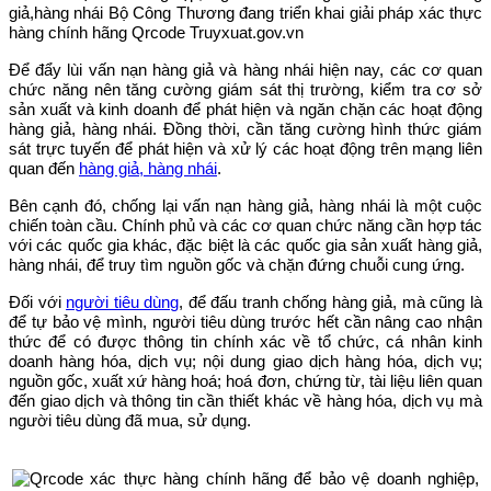
giả,hàng nhái Bộ Công Thương đang triển khai giải pháp xác thực
hàng chính hãng Qrcode Truyxuat.gov.vn
Để đẩy lùi vấn nạn hàng giả và hàng nhái hiện nay, các cơ quan
chức năng nên tăng cường giám sát thị trường, kiểm tra cơ sở
sản xuất và kinh doanh để phát hiện và ngăn chặn các hoạt động
hàng giả, hàng nhái. Đồng thời, cần tăng cường hình thức giám
sát trực tuyến để phát hiện và xử lý các hoạt động trên mạng liên
quan đến
hàng giả, hàng nhái
.
Bên cạnh đó, chống lại vấn nạn hàng giả, hàng nhái là một cuộc
chiến toàn cầu. Chính phủ và các cơ quan chức năng cần hợp tác
với các quốc gia khác, đặc biệt là các quốc gia sản xuất hàng giả,
hàng nhái, để truy tìm nguồn gốc và chặn đứng chuỗi cung ứng.
Đối với
người tiêu dùng
, để đấu tranh chống hàng giả, mà cũng là
để tự bảo vệ mình, người tiêu dùng trước hết cần nâng cao nhận
thức để có được thông tin chính xác về tổ chức, cá nhân kinh
doanh hàng hóa, dịch vụ; nội dung giao dịch hàng hóa, dịch vụ;
nguồn gốc, xuất xứ hàng hoá; hoá đơn, chứng từ, tài liệu liên quan
đến giao dịch và thông tin cần thiết khác về hàng hóa, dịch vụ mà
người tiêu dùng đã mua, sử dụng.