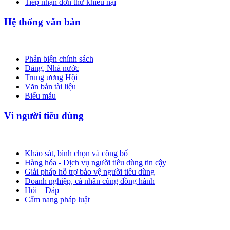
Tiếp nhận đơn thư khiếu nại
Hệ thống văn bản
Phản biện chính sách
Đảng, Nhà nước
Trung ương Hội
Văn bản tài liệu
Biểu mẫu
Vì người tiêu dùng
Khảo sát, bình chọn và công bố
Hàng hóa - Dịch vụ người tiêu dùng tin cậy
Giải pháp hỗ trợ bảo vệ người tiêu dùng
Doanh nghiệp, cá nhân cùng đồng hành
Hỏi – Đáp
Cẩm nang pháp luật