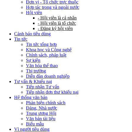
Đơn vị - Tổ chức trực thuộc
Hợp tác trong và ngoài nước
Hội viên
- Hội viên là cá nhân
- Hội viên là tổ chức
- Đăng ký hội viên
Cảnh báo tiêu dùng
Tin tức
Tin tức tổng hợp
Khoa học và Công nghệ
Chính sách, pháp luật
Sự kiện
Văn hóa thể thao
Thị trường
Diễn đàn doanh nghiệp
Tư vấn & Khiếu nại
Tiếp nhận Tư vấn
Tiếp nhận đơn thư khiếu nại
Hệ thống văn bản
Phản biện chính sách
Đảng, Nhà nước
Trung ương Hội
Văn bản tài liệu
Biểu mẫu
Vì người tiêu dùng