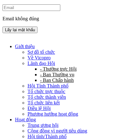
Email không đúng
Lấy lại mật khẩu
Giới thiệu
Sơ đồ tổ chức
Về Vicopro
Lãnh đạo Hội
- Thường trực Hội
- Ban Thường vụ
- Ban Chấp hành
Hội Tỉnh Thành phố
Tổ chức trực thuộc
Tổ chức thành viên
Tổ chức liên kết
Điều lệ Hội
Phương hướng hoạt động
Hoạt động
Trung ương hội
Cộng đồng vì người tiêu dùng
Hội tỉnh/Thành phố