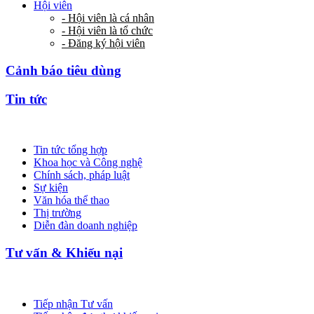
Hội viên
- Hội viên là cá nhân
- Hội viên là tổ chức
- Đăng ký hội viên
Cảnh báo tiêu dùng
Tin tức
Tin tức tổng hợp
Khoa học và Công nghệ
Chính sách, pháp luật
Sự kiện
Văn hóa thể thao
Thị trường
Diễn đàn doanh nghiệp
Tư vấn & Khiếu nại
Tiếp nhận Tư vấn