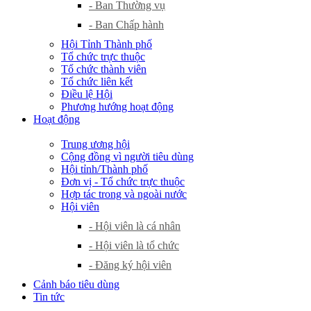
- Ban Thường vụ
- Ban Chấp hành
Hội Tỉnh Thành phố
Tổ chức trực thuộc
Tổ chức thành viên
Tổ chức liên kết
Điều lệ Hội
Phương hướng hoạt động
Hoạt động
Trung ương hội
Cộng đồng vì người tiêu dùng
Hội tỉnh/Thành phố
Đơn vị - Tổ chức trực thuộc
Hợp tác trong và ngoài nước
Hội viên
- Hội viên là cá nhân
- Hội viên là tổ chức
- Đăng ký hội viên
Cảnh báo tiêu dùng
Tin tức