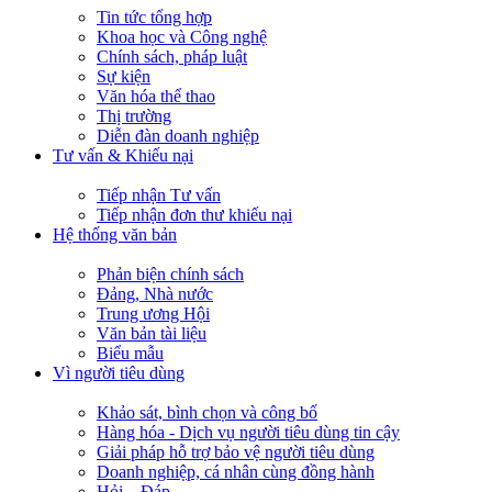
Tin tức tổng hợp
Khoa học và Công nghệ
Chính sách, pháp luật
Sự kiện
Văn hóa thể thao
Thị trường
Diễn đàn doanh nghiệp
Tư vấn & Khiếu nại
Tiếp nhận Tư vấn
Tiếp nhận đơn thư khiếu nại
Hệ thống văn bản
Phản biện chính sách
Đảng, Nhà nước
Trung ương Hội
Văn bản tài liệu
Biểu mẫu
Vì người tiêu dùng
Khảo sát, bình chọn và công bố
Hàng hóa - Dịch vụ người tiêu dùng tin cậy
Giải pháp hỗ trợ bảo vệ người tiêu dùng
Doanh nghiệp, cá nhân cùng đồng hành
Hỏi – Đáp