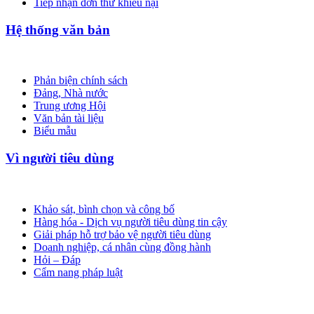
Tiếp nhận đơn thư khiếu nại
Hệ thống văn bản
Phản biện chính sách
Đảng, Nhà nước
Trung ương Hội
Văn bản tài liệu
Biểu mẫu
Vì người tiêu dùng
Khảo sát, bình chọn và công bố
Hàng hóa - Dịch vụ người tiêu dùng tin cậy
Giải pháp hỗ trợ bảo vệ người tiêu dùng
Doanh nghiệp, cá nhân cùng đồng hành
Hỏi – Đáp
Cẩm nang pháp luật