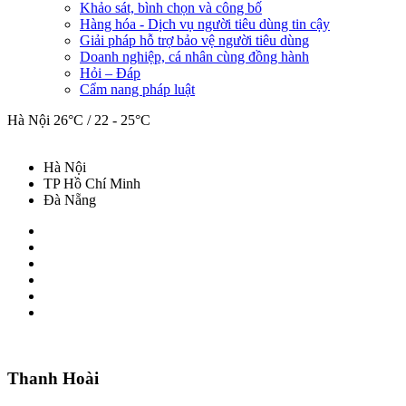
Khảo sát, bình chọn và công bố
Hàng hóa - Dịch vụ người tiêu dùng tin cậy
Giải pháp hỗ trợ bảo vệ người tiêu dùng
Doanh nghiệp, cá nhân cùng đồng hành
Hỏi – Đáp
Cẩm nang pháp luật
Hà Nội
26°C / 22 - 25°C
Hà Nội
TP Hồ Chí Minh
Đà Nẵng
Thanh Hoài