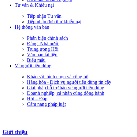
Tư vấn & Khiếu nại
Tiếp nhận Tư vấn
Tiếp nhận đơn thư khiếu nại
Hệ thống văn bản
Phản biện chính sách
Đảng, Nhà nước
Trung ương Hội
Văn bản tài liệu
Biểu mẫu
Vì người tiêu dùng
Khảo sát, bình chọn và công bố
Hàng hóa - Dịch vụ người tiêu dùng tin cậy
Giải pháp hỗ trợ bảo vệ người tiêu dùng
Doanh nghiệp, cá nhân cùng đồng hành
Hỏi – Đáp
Cẩm nang pháp luật
Giới thiệu