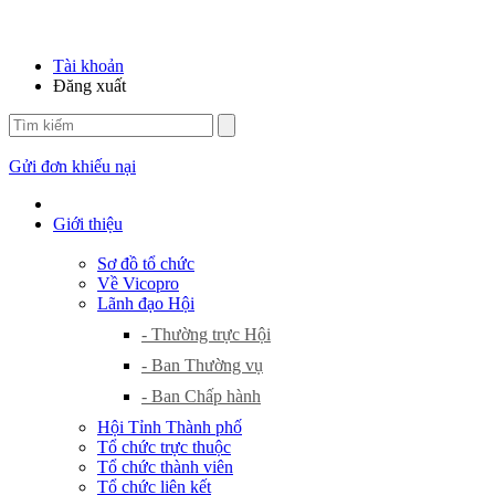
Tài khoản
Đăng xuất
Gửi đơn khiếu nại
Giới thiệu
Sơ đồ tổ chức
Về Vicopro
Lãnh đạo Hội
- Thường trực Hội
- Ban Thường vụ
- Ban Chấp hành
Hội Tỉnh Thành phố
Tổ chức trực thuộc
Tổ chức thành viên
Tổ chức liên kết