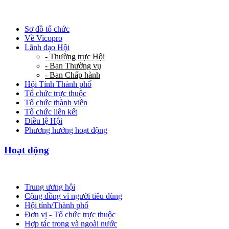
Sơ đồ tổ chức
Về Vicopro
Lãnh đạo Hội
- Thường trực Hội
- Ban Thường vụ
- Ban Chấp hành
Hội Tỉnh Thành phố
Tổ chức trực thuộc
Tổ chức thành viên
Tổ chức liên kết
Điều lệ Hội
Phương hướng hoạt động
Hoạt động
Trung ương hội
Cộng đồng vì người tiêu dùng
Hội tỉnh/Thành phố
Đơn vị - Tổ chức trực thuộc
Hợp tác trong và ngoài nước