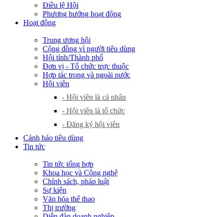
Điều lệ Hội
Phương hướng hoạt động
Hoạt động
Trung ương hội
Cộng đồng vì người tiêu dùng
Hội tỉnh/Thành phố
Đơn vị - Tổ chức trực thuộc
Hợp tác trong và ngoài nước
Hội viên
- Hội viên là cá nhân
- Hội viên là tổ chức
- Đăng ký hội viên
Cảnh báo tiêu dùng
Tin tức
Tin tức tổng hợp
Khoa học và Công nghệ
Chính sách, pháp luật
Sự kiện
Văn hóa thể thao
Thị trường
Diễn đàn doanh nghiệp