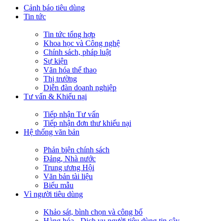
Cảnh báo tiêu dùng
Tin tức
Tin tức tổng hợp
Khoa học và Công nghệ
Chính sách, pháp luật
Sự kiện
Văn hóa thể thao
Thị trường
Diễn đàn doanh nghiệp
Tư vấn & Khiếu nại
Tiếp nhận Tư vấn
Tiếp nhận đơn thư khiếu nại
Hệ thống văn bản
Phản biện chính sách
Đảng, Nhà nước
Trung ương Hội
Văn bản tài liệu
Biểu mẫu
Vì người tiêu dùng
Khảo sát, bình chọn và công bố
Hàng hóa - Dịch vụ người tiêu dùng tin cậy