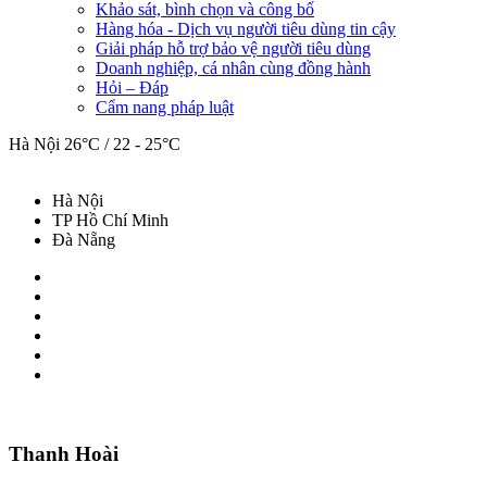
Khảo sát, bình chọn và công bố
Hàng hóa - Dịch vụ người tiêu dùng tin cậy
Giải pháp hỗ trợ bảo vệ người tiêu dùng
Doanh nghiệp, cá nhân cùng đồng hành
Hỏi – Đáp
Cẩm nang pháp luật
Hà Nội
26°C / 22 - 25°C
Hà Nội
TP Hồ Chí Minh
Đà Nẵng
Thanh Hoài