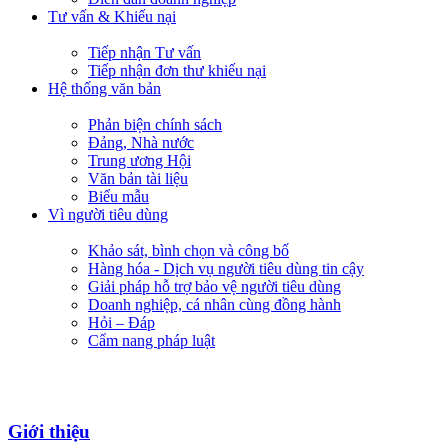
Tư vấn & Khiếu nại
Tiếp nhận Tư vấn
Tiếp nhận đơn thư khiếu nại
Hệ thống văn bản
Phản biện chính sách
Đảng, Nhà nước
Trung ương Hội
Văn bản tài liệu
Biểu mẫu
Vì người tiêu dùng
Khảo sát, bình chọn và công bố
Hàng hóa - Dịch vụ người tiêu dùng tin cậy
Giải pháp hỗ trợ bảo vệ người tiêu dùng
Doanh nghiệp, cá nhân cùng đồng hành
Hỏi – Đáp
Cẩm nang pháp luật
Giới thiệu