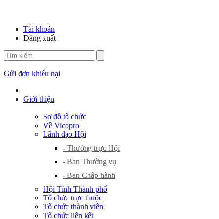
Tài khoản
Đăng xuất
Gửi đơn khiếu nại
Giới thiệu
Sơ đồ tổ chức
Về Vicopro
Lãnh đạo Hội
- Thường trực Hội
- Ban Thường vụ
- Ban Chấp hành
Hội Tỉnh Thành phố
Tổ chức trực thuộc
Tổ chức thành viên
Tổ chức liên kết