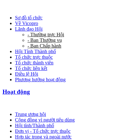
Sơ đồ tổ chức
Về Vicopro
Lãnh đạo Hội
- Thường trực Hội
- Ban Thường vụ
- Ban Chấp hành
Hội Tỉnh Thành phố
Tổ chức trực thuộc
Tổ chức thành viên
Tổ chức liên kết
Điều lệ Hội
Phương hướng hoạt động
Hoạt động
Trung ương hội
Cộng đồng vì người tiêu dùng
Hội tỉnh/Thành phố
Đơn vị - Tổ chức trực thuộc
Hợp tác trong và ngoài nước