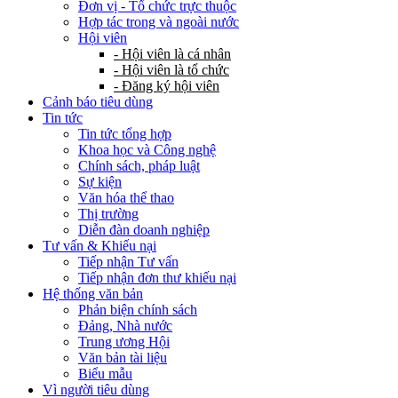
Đơn vị - Tổ chức trực thuộc
Hợp tác trong và ngoài nước
Hội viên
- Hội viên là cá nhân
- Hội viên là tổ chức
- Đăng ký hội viên
Cảnh báo tiêu dùng
Tin tức
Tin tức tổng hợp
Khoa học và Công nghệ
Chính sách, pháp luật
Sự kiện
Văn hóa thể thao
Thị trường
Diễn đàn doanh nghiệp
Tư vấn & Khiếu nại
Tiếp nhận Tư vấn
Tiếp nhận đơn thư khiếu nại
Hệ thống văn bản
Phản biện chính sách
Đảng, Nhà nước
Trung ương Hội
Văn bản tài liệu
Biểu mẫu
Vì người tiêu dùng