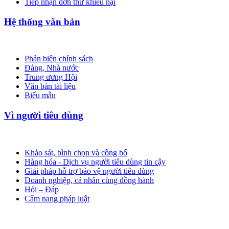
Tiếp nhận đơn thư khiếu nại
Hệ thống văn bản
Phản biện chính sách
Đảng, Nhà nước
Trung ương Hội
Văn bản tài liệu
Biểu mẫu
Vì người tiêu dùng
Khảo sát, bình chọn và công bố
Hàng hóa - Dịch vụ người tiêu dùng tin cậy
Giải pháp hỗ trợ bảo vệ người tiêu dùng
Doanh nghiệp, cá nhân cùng đồng hành
Hỏi – Đáp
Cẩm nang pháp luật