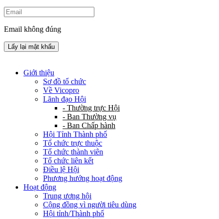
Email không đúng
Lấy lại mật khẩu
Giới thiệu
Sơ đồ tổ chức
Về Vicopro
Lãnh đạo Hội
- Thường trực Hội
- Ban Thường vụ
- Ban Chấp hành
Hội Tỉnh Thành phố
Tổ chức trực thuộc
Tổ chức thành viên
Tổ chức liên kết
Điều lệ Hội
Phương hướng hoạt động
Hoạt động
Trung ương hội
Cộng đồng vì người tiêu dùng
Hội tỉnh/Thành phố