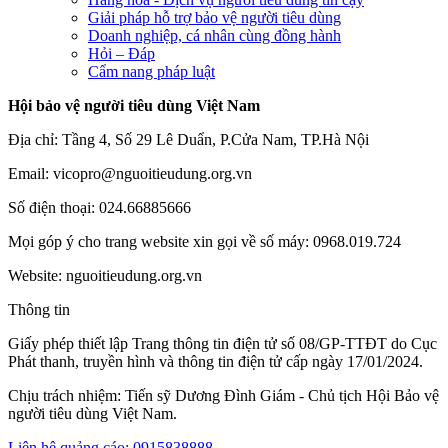
Giải pháp hỗ trợ bảo vệ người tiêu dùng
Doanh nghiệp, cá nhân cùng đồng hành
Hỏi – Đáp
Cẩm nang pháp luật
Hội bảo vệ người tiêu dùng Việt Nam
Địa chỉ: Tầng 4, Số 29 Lê Duẩn, P.Cửa Nam, TP.Hà Nội
Email: vicopro@nguoitieudung.org.vn
Số điện thoại: 024.66885666
Mọi góp ý cho trang website xin gọi về số máy: 0968.019.724
Website: nguoitieudung.org.vn
Thông tin
Giấy phép thiết lập Trang thông tin điện tử số 08/GP-TTĐT do Cục
Phát thanh, truyền hình và thông tin điện tử cấp ngày 17/01/2024.
Chịu trách nhiệm: Tiến sỹ Dương Đình Giám - Chủ tịch Hội Bảo vệ
người tiêu dùng Việt Nam.
Liên hệ quảng cáo: 0915838888