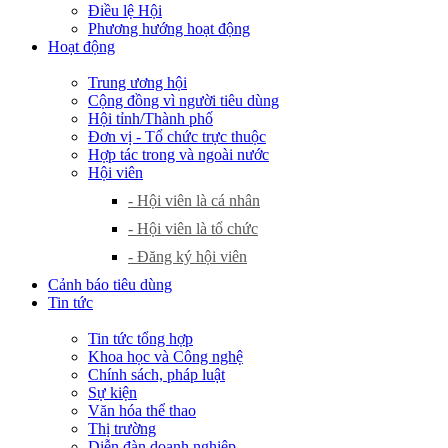
Điều lệ Hội
Phương hướng hoạt động
Hoạt động
Trung ương hội
Cộng đồng vì người tiêu dùng
Hội tỉnh/Thành phố
Đơn vị - Tổ chức trực thuộc
Hợp tác trong và ngoài nước
Hội viên
- Hội viên là cá nhân
- Hội viên là tổ chức
- Đăng ký hội viên
Cảnh báo tiêu dùng
Tin tức
Tin tức tổng hợp
Khoa học và Công nghệ
Chính sách, pháp luật
Sự kiện
Văn hóa thể thao
Thị trường
Diễn đàn doanh nghiệp