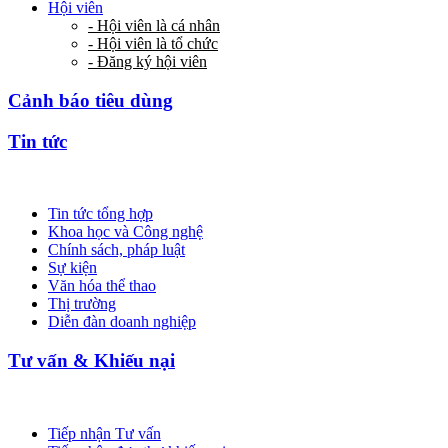
Hội viên
- Hội viên là cá nhân
- Hội viên là tổ chức
- Đăng ký hội viên
Cảnh báo tiêu dùng
Tin tức
Tin tức tổng hợp
Khoa học và Công nghệ
Chính sách, pháp luật
Sự kiện
Văn hóa thể thao
Thị trường
Diễn đàn doanh nghiệp
Tư vấn & Khiếu nại
Tiếp nhận Tư vấn