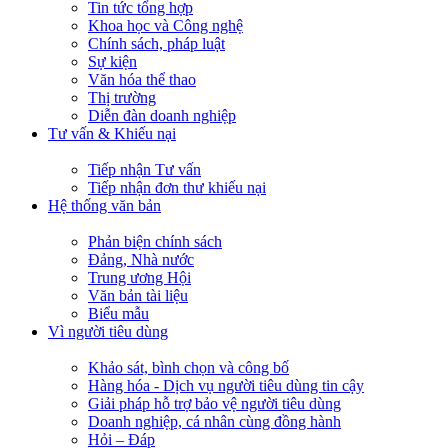
Tin tức tổng hợp
Khoa học và Công nghệ
Chính sách, pháp luật
Sự kiện
Văn hóa thể thao
Thị trường
Diễn đàn doanh nghiệp
Tư vấn & Khiếu nại
Tiếp nhận Tư vấn
Tiếp nhận đơn thư khiếu nại
Hệ thống văn bản
Phản biện chính sách
Đảng, Nhà nước
Trung ương Hội
Văn bản tài liệu
Biểu mẫu
Vì người tiêu dùng
Khảo sát, bình chọn và công bố
Hàng hóa - Dịch vụ người tiêu dùng tin cậy
Giải pháp hỗ trợ bảo vệ người tiêu dùng
Doanh nghiệp, cá nhân cùng đồng hành
Hỏi – Đáp