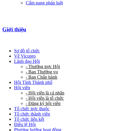
Cẩm nang pháp luật
Giới thiệu
Sơ đồ tổ chức
Về Vicopro
Lãnh đạo Hội
- Thường trực Hội
- Ban Thường vụ
- Ban Chấp hành
Hội Tỉnh Thành phố
Hội viên
- Hội viên là cá nhân
- Hội viên là tổ chức
- Đăng ký hội viên
Tổ chức trực thuộc
Tổ chức thành viên
Tổ chức liên kết
Điều lệ Hội
Phương hướng hoạt động