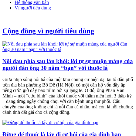
Hệ thống văn bản
Vì người tiêu dùng
Cộng đồng vì người tiêu dùng
Nỗi đau phía sau làn khói: lời tự sự muộn màng của
người đàn ông 30 năm “bạn” với thuốc lá
Giữa nhịp sống hối hả của một khu chung cư hiện đại tại tổ dân phố
trên địa bàn phường Bồ Đề (Hà Nội), có một căn hộ vốn đầy ắp
tiếng cười giờ đây bao trùm bởi sự lặng lẽ. Ở đó, ông Phan Văn
Minh – một “cựu binh” của khói thuốc với thâm niên hơn 3 thập kỷ
– đang từng ngày chống chọi với căn bệnh ung thư phổi. Câu
chuyện của ông không chỉ là nỗi đau cá nhân, mà còn là hồi chuông
cảnh tỉnh đắt giá cho cả cộng đồng.
Đừng để thuốc lá lấy đi cơ hội của gia đình bạn