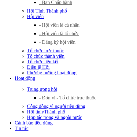
- Ban Chấp hành
Hội Tỉnh Thành phố
Hội viên
- Hội viên là cá nhân
- Hội viên là tổ chức
- Đăng ký hội viên
Tổ chức trực thuộc
Tổ chức thành viên
Tổ chức liên kết
Điều lệ Hội
Phương hướng hoạt động
Hoạt động
Trung ương hội
- Đơn vị - Tổ chức trực thuộc
Cộng đồng vì người tiêu dùng
Hội tỉnh/Thành phố
Hợp tác trong và ngoài nước
Cảnh báo tiêu dùng
Tin tức