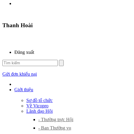
Thanh Hoài
Đăng xuất
Gửi đơn khiếu nại
Giới thiệu
Sơ đồ tổ chức
Về Vicopro
Lãnh đạo Hội
- Thường trực Hội
- Ban Thường vụ