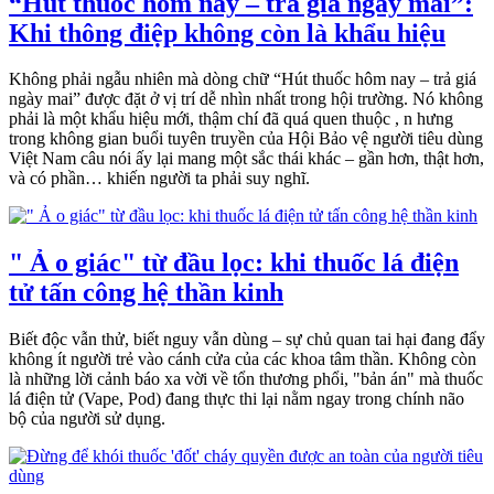
“Hút thuốc hôm nay – trả giá ngày mai”:
Khi thông điệp không còn là khẩu hiệu
Không phải ngẫu nhiên mà dòng chữ “Hút thuốc hôm nay – trả giá
ngày mai” được đặt ở vị trí dễ nhìn nhất trong hội trường. Nó không
phải là một khẩu hiệu mới, thậm chí đã quá quen thuộc , n hưng
trong không gian buổi tuyên truyền của Hội Bảo vệ người tiêu dùng
Việt Nam câu nói ấy lại mang một sắc thái khác – gần hơn, thật hơn,
và có phần… khiến người ta phải suy nghĩ.
" Ả o giác" từ đầu lọc: khi thuốc lá điện
tử tấn công hệ thần kinh
Biết độc vẫn thử, biết nguy vẫn dùng – sự chủ quan tai hại đang đẩy
không ít người trẻ vào cánh cửa của các khoa tâm thần. Không còn
là những lời cảnh báo xa vời về tổn thương phổi, "bản án" mà thuốc
lá điện tử (Vape, Pod) đang thực thi lại nằm ngay trong chính não
bộ của người sử dụng.