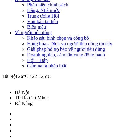
Phản biện chính sách
Đảng, Nhà nước
Trung ương Hội
Văn bản tài liệu
Biểu mẫu
Vì người tiêu dùng
Khảo sát, bình chọn và công bố
Hàng hóa - Dịch vụ người tiêu dùng tin cậy
Giải pháp hỗ trợ bảo vệ người tiêu dùng
Doanh nghiệp, cá nhân cùng đồng hành
Hỏi – Đáp
Cẩm nang pháp luật
Hà Nội
26°C / 22 - 25°C
Hà Nội
TP Hồ Chí Minh
Đà Nẵng