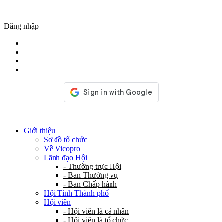
Đăng nhập
Giới thiệu
Sơ đồ tổ chức
Về Vicopro
Lãnh đạo Hội
- Thường trực Hội
- Ban Thường vụ
- Ban Chấp hành
Hội Tỉnh Thành phố
Hội viên
- Hội viên là cá nhân
- Hội viên là tổ chức