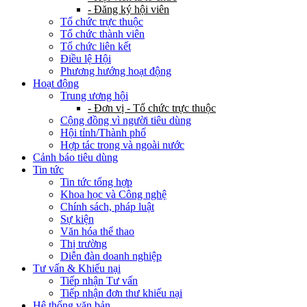
- Đăng ký hội viên
Tổ chức trực thuộc
Tổ chức thành viên
Tổ chức liên kết
Điều lệ Hội
Phương hướng hoạt động
Hoạt động
Trung ương hội
- Đơn vị - Tổ chức trực thuộc
Cộng đồng vì người tiêu dùng
Hội tỉnh/Thành phố
Hợp tác trong và ngoài nước
Cảnh báo tiêu dùng
Tin tức
Tin tức tổng hợp
Khoa học và Công nghệ
Chính sách, pháp luật
Sự kiện
Văn hóa thể thao
Thị trường
Diễn đàn doanh nghiệp
Tư vấn & Khiếu nại
Tiếp nhận Tư vấn
Tiếp nhận đơn thư khiếu nại
Hệ thống văn bản