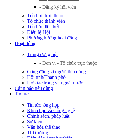
- Đăng ký hội viên
Tổ chức trực thuộc
Tổ chức thành viên
Tổ chức liên kết
Điều lệ Hội
Phương hướng hoạt động
Hoạt động
Trung ương hội
- Đơn vị - Tổ chức trực thuộc
Cộng đồng vì người tiêu dùng
Hội tỉnh/Thành phố
Hợp tác trong và ngoài nước
Cảnh báo tiêu dùng
Tin tức
Tin tức tổng hợp
Khoa học và Công nghệ
Chính sách, pháp luật
Sự kiện
Văn hóa thể thao
Thị trường