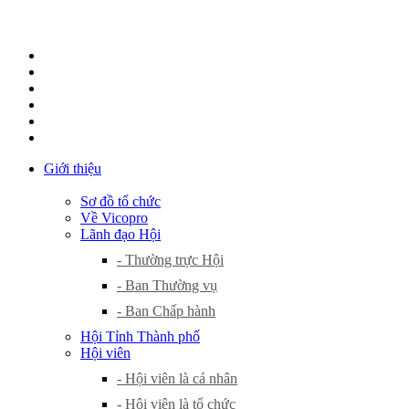
Giới thiệu
Sơ đồ tổ chức
Về Vicopro
Lãnh đạo Hội
- Thường trực Hội
- Ban Thường vụ
- Ban Chấp hành
Hội Tỉnh Thành phố
Hội viên
- Hội viên là cá nhân
- Hội viên là tổ chức