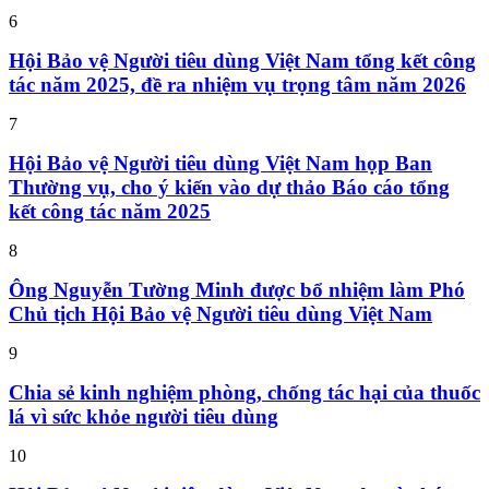
6
Hội Bảo vệ Người tiêu dùng Việt Nam tổng kết công
tác năm 2025, đề ra nhiệm vụ trọng tâm năm 2026
7
Hội Bảo vệ Người tiêu dùng Việt Nam họp Ban
Thường vụ, cho ý kiến vào dự thảo Báo cáo tổng
kết công tác năm 2025
8
Ông Nguyễn Tường Minh được bổ nhiệm làm Phó
Chủ tịch Hội Bảo vệ Người tiêu dùng Việt Nam
9
Chia sẻ kinh nghiệm phòng, chống tác hại của thuốc
lá vì sức khỏe người tiêu dùng
10