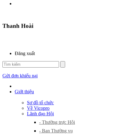
Thanh Hoài
Đăng xuất
Gửi đơn khiếu nại
Giới thiệu
Sơ đồ tổ chức
Về Vicopro
Lãnh đạo Hội
- Thường trực Hội
- Ban Thường vụ