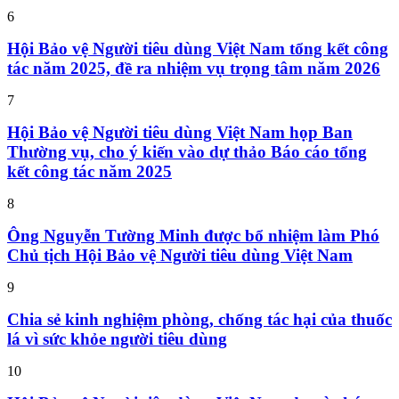
6
Hội Bảo vệ Người tiêu dùng Việt Nam tổng kết công
tác năm 2025, đề ra nhiệm vụ trọng tâm năm 2026
7
Hội Bảo vệ Người tiêu dùng Việt Nam họp Ban
Thường vụ, cho ý kiến vào dự thảo Báo cáo tổng
kết công tác năm 2025
8
Ông Nguyễn Tường Minh được bổ nhiệm làm Phó
Chủ tịch Hội Bảo vệ Người tiêu dùng Việt Nam
9
Chia sẻ kinh nghiệm phòng, chống tác hại của thuốc
lá vì sức khỏe người tiêu dùng
10