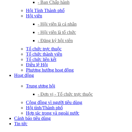
- Ban Chấp hành
Hội Tỉnh Thành phố
Hội viên
- Hội viên là cá nhân
- Hội viên là tổ chức
- Đăng ký hội viên
Tổ chức trực thuộc
Tổ chức thành viên
Tổ chức liên kết
Điều lệ Hội
Phương hướng hoạt động
Hoạt động
Trung ương hội
- Đơn vị - Tổ chức trực thuộc
Cộng đồng vì người tiêu dùng
Hội tỉnh/Thành phố
Hợp tác trong và ngoài nước
Cảnh báo tiêu dùng
Tin tức