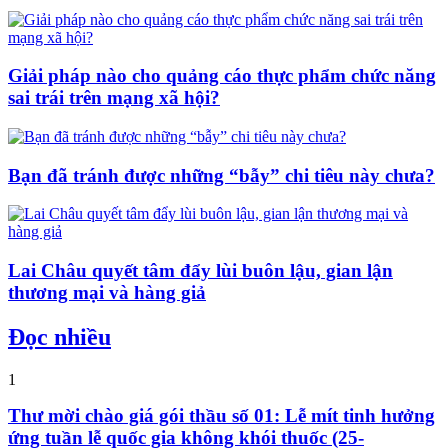
Giải pháp nào cho quảng cáo thực phẩm chức năng
sai trái trên mạng xã hội?
Bạn đã tránh được những “bẫy” chi tiêu này chưa?
Lai Châu quyết tâm đẩy lùi buôn lậu, gian lận
thương mại và hàng giả
Đọc nhiều
1
Thư mời chào giá gói thầu số 01: Lễ mít tinh hưởng
ứng tuần lễ quốc gia không khói thuốc (25-