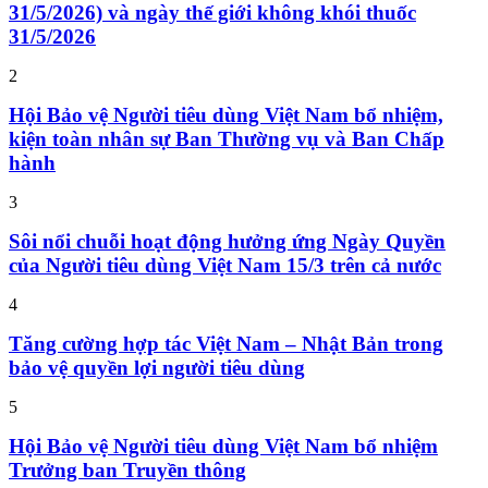
31/5/2026) và ngày thế giới không khói thuốc
31/5/2026
2
Hội Bảo vệ Người tiêu dùng Việt Nam bổ nhiệm,
kiện toàn nhân sự Ban Thường vụ và Ban Chấp
hành
3
Sôi nổi chuỗi hoạt động hưởng ứng Ngày Quyền
của Người tiêu dùng Việt Nam 15/3 trên cả nước
4
Tăng cường hợp tác Việt Nam – Nhật Bản trong
bảo vệ quyền lợi người tiêu dùng
5
Hội Bảo vệ Người tiêu dùng Việt Nam bổ nhiệm
Trưởng ban Truyền thông