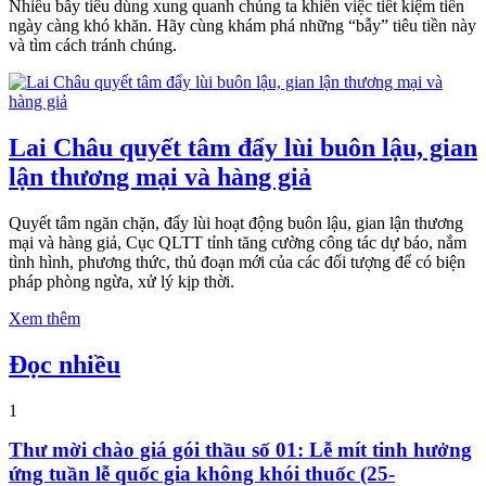
Nhiều bẫy tiêu dùng xung quanh chúng ta khiến việc tiết kiệm tiền
ngày càng khó khăn. Hãy cùng khám phá những “bẫy” tiêu tiền này
và tìm cách tránh chúng.
Lai Châu quyết tâm đẩy lùi buôn lậu, gian
lận thương mại và hàng giả
Quyết tâm ngăn chặn, đẩy lùi hoạt động buôn lậu, gian lận thương
mại và hàng giả, Cục QLTT tỉnh tăng cường công tác dự báo, nắm
tình hình, phương thức, thủ đoạn mới của các đối tượng để có biện
pháp phòng ngừa, xử lý kịp thời.
Xem thêm
Đọc nhiều
1
Thư mời chào giá gói thầu số 01: Lễ mít tinh hưởng
ứng tuần lễ quốc gia không khói thuốc (25-