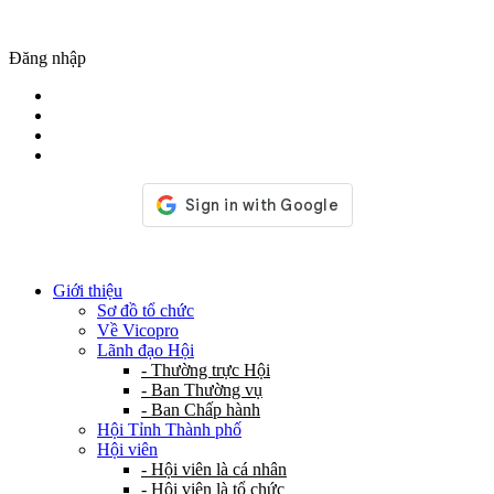
Đăng nhập
Giới thiệu
Sơ đồ tổ chức
Về Vicopro
Lãnh đạo Hội
- Thường trực Hội
- Ban Thường vụ
- Ban Chấp hành
Hội Tỉnh Thành phố
Hội viên
- Hội viên là cá nhân
- Hội viên là tổ chức