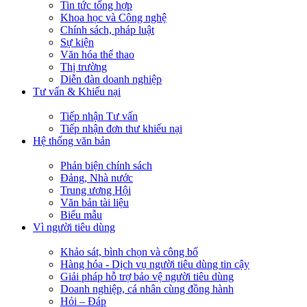
Tin tức tổng hợp
Khoa học và Công nghệ
Chính sách, pháp luật
Sự kiện
Văn hóa thể thao
Thị trường
Diễn đàn doanh nghiệp
Tư vấn & Khiếu nại
Tiếp nhận Tư vấn
Tiếp nhận đơn thư khiếu nại
Hệ thống văn bản
Phản biện chính sách
Đảng, Nhà nước
Trung ương Hội
Văn bản tài liệu
Biểu mẫu
Vì người tiêu dùng
Khảo sát, bình chọn và công bố
Hàng hóa - Dịch vụ người tiêu dùng tin cậy
Giải pháp hỗ trợ bảo vệ người tiêu dùng
Doanh nghiệp, cá nhân cùng đồng hành
Hỏi – Đáp