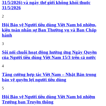
31/5/2026) và ngày thế giới không khói thuốc
31/5/2026
2
Hội Bảo vệ Người tiêu dùng Việt Nam bổ nhiệm,
kiện toàn nhân sự Ban Thường vụ và Ban Chấp
hành
3
Sôi nổi chuỗi hoạt động hưởng ứng Ngày Quyền
của Người tiêu dùng Việt Nam 15/3 trên cả nước
4
Tăng cường hợp tác Việt Nam – Nhật Bản trong
bảo vệ quyền lợi người tiêu dùng
5
Hội Bảo vệ Người tiêu dùng Việt Nam bổ nhiệm
Trưởng ban Truyền thông