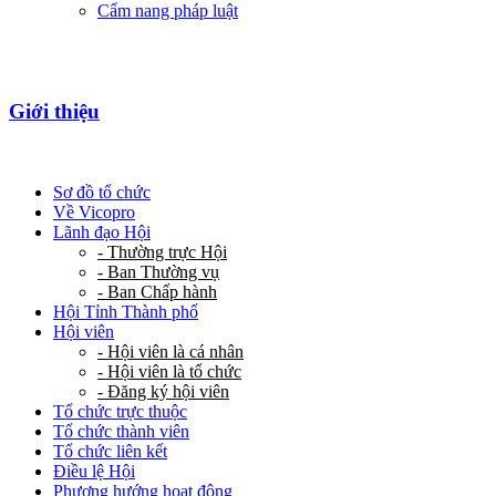
Cẩm nang pháp luật
Giới thiệu
Sơ đồ tổ chức
Về Vicopro
Lãnh đạo Hội
- Thường trực Hội
- Ban Thường vụ
- Ban Chấp hành
Hội Tỉnh Thành phố
Hội viên
- Hội viên là cá nhân
- Hội viên là tổ chức
- Đăng ký hội viên
Tổ chức trực thuộc
Tổ chức thành viên
Tổ chức liên kết
Điều lệ Hội
Phương hướng hoạt động