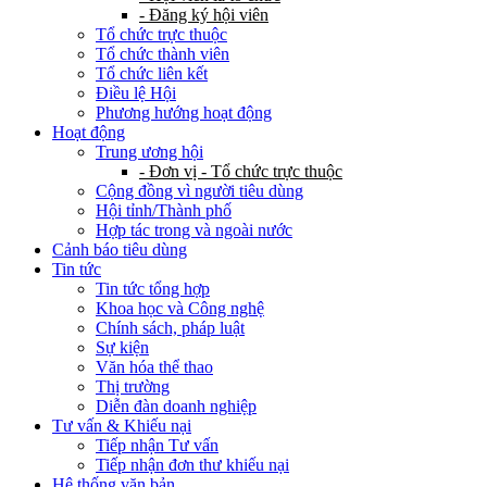
- Đăng ký hội viên
Tổ chức trực thuộc
Tổ chức thành viên
Tổ chức liên kết
Điều lệ Hội
Phương hướng hoạt động
Hoạt động
Trung ương hội
- Đơn vị - Tổ chức trực thuộc
Cộng đồng vì người tiêu dùng
Hội tỉnh/Thành phố
Hợp tác trong và ngoài nước
Cảnh báo tiêu dùng
Tin tức
Tin tức tổng hợp
Khoa học và Công nghệ
Chính sách, pháp luật
Sự kiện
Văn hóa thể thao
Thị trường
Diễn đàn doanh nghiệp
Tư vấn & Khiếu nại
Tiếp nhận Tư vấn
Tiếp nhận đơn thư khiếu nại
Hệ thống văn bản