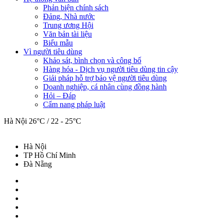
Phản biện chính sách
Đảng, Nhà nước
Trung ương Hội
Văn bản tài liệu
Biểu mẫu
Vì người tiêu dùng
Khảo sát, bình chọn và công bố
Hàng hóa - Dịch vụ người tiêu dùng tin cậy
Giải pháp hỗ trợ bảo vệ người tiêu dùng
Doanh nghiệp, cá nhân cùng đồng hành
Hỏi – Đáp
Cẩm nang pháp luật
Hà Nội
26°C / 22 - 25°C
Hà Nội
TP Hồ Chí Minh
Đà Nẵng