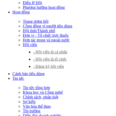
Điều lệ Hội
Phương hướng hoạt động
Hoạt động
Trung ương hội
Cộng đồng vì người tiêu dùng
Hội tỉnh/Thành phố
Đơn vị - Tổ chức trực thuộc
Hợp tác trong và ngoài nước
Hội viên
- Hội viên là cá nhân
- Hội viên là tổ chức
- Đăng ký hội viên
Cảnh báo tiêu dùng
Tin tức
Tin tức tổng hợp
Khoa học và Công nghệ
Chính sách, pháp luật
Sự kiện
Văn hóa thể thao
Thị trường
Diễn đàn doanh nghiệp