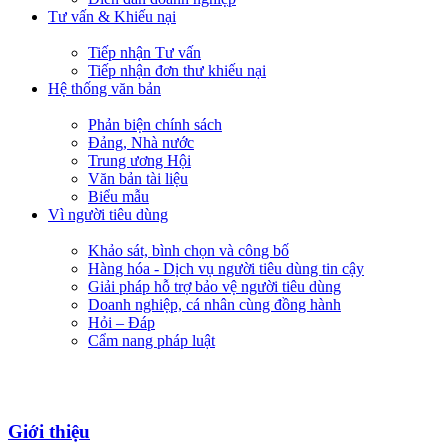
Tư vấn & Khiếu nại
Tiếp nhận Tư vấn
Tiếp nhận đơn thư khiếu nại
Hệ thống văn bản
Phản biện chính sách
Đảng, Nhà nước
Trung ương Hội
Văn bản tài liệu
Biểu mẫu
Vì người tiêu dùng
Khảo sát, bình chọn và công bố
Hàng hóa - Dịch vụ người tiêu dùng tin cậy
Giải pháp hỗ trợ bảo vệ người tiêu dùng
Doanh nghiệp, cá nhân cùng đồng hành
Hỏi – Đáp
Cẩm nang pháp luật
Giới thiệu