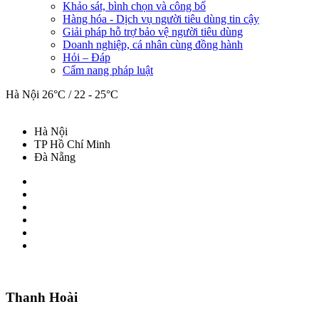
Khảo sát, bình chọn và công bố
Hàng hóa - Dịch vụ người tiêu dùng tin cậy
Giải pháp hỗ trợ bảo vệ người tiêu dùng
Doanh nghiệp, cá nhân cùng đồng hành
Hỏi – Đáp
Cẩm nang pháp luật
Hà Nội
26°C / 22 - 25°C
Hà Nội
TP Hồ Chí Minh
Đà Nẵng
Thanh Hoài