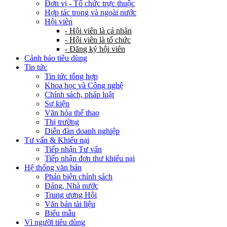
Đơn vị - Tổ chức trực thuộc
Hợp tác trong và ngoài nước
Hội viên
- Hội viên là cá nhân
- Hội viên là tổ chức
- Đăng ký hội viên
Cảnh báo tiêu dùng
Tin tức
Tin tức tổng hợp
Khoa học và Công nghệ
Chính sách, pháp luật
Sự kiện
Văn hóa thể thao
Thị trường
Diễn đàn doanh nghiệp
Tư vấn & Khiếu nại
Tiếp nhận Tư vấn
Tiếp nhận đơn thư khiếu nại
Hệ thống văn bản
Phản biện chính sách
Đảng, Nhà nước
Trung ương Hội
Văn bản tài liệu
Biểu mẫu
Vì người tiêu dùng