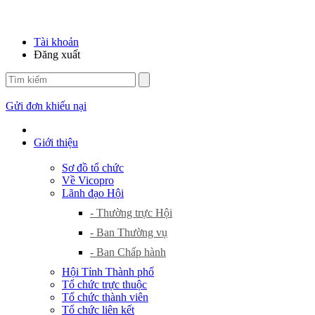
Tài khoản
Đăng xuất
Gửi đơn khiếu nại
Giới thiệu
Sơ đồ tổ chức
Về Vicopro
Lãnh đạo Hội
- Thường trực Hội
- Ban Thường vụ
- Ban Chấp hành
Hội Tỉnh Thành phố
Tổ chức trực thuộc
Tổ chức thành viên
Tổ chức liên kết