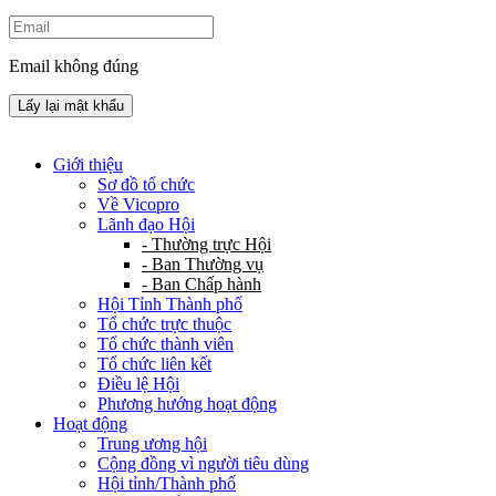
Email không đúng
Lấy lại mật khẩu
Giới thiệu
Sơ đồ tổ chức
Về Vicopro
Lãnh đạo Hội
- Thường trực Hội
- Ban Thường vụ
- Ban Chấp hành
Hội Tỉnh Thành phố
Tổ chức trực thuộc
Tổ chức thành viên
Tổ chức liên kết
Điều lệ Hội
Phương hướng hoạt động
Hoạt động
Trung ương hội
Cộng đồng vì người tiêu dùng
Hội tỉnh/Thành phố