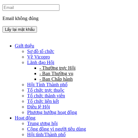
Email không đúng
Lấy lại mật khẩu
Giới thiệu
Sơ đồ tổ chức
Về Vicopro
Lãnh đạo Hội
- Thường trực Hội
- Ban Thường vụ
- Ban Chấp hành
Hội Tỉnh Thành phố
Tổ chức trực thuộc
Tổ chức thành viên
Tổ chức liên kết
Điều lệ Hội
Phương hướng hoạt động
Hoạt động
Trung ương hội
Cộng đồng vì người tiêu dùng
Hội tỉnh/Thành phố