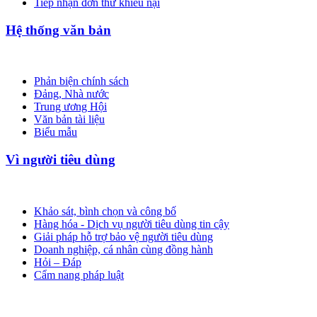
Tiếp nhận đơn thư khiếu nại
Hệ thống văn bản
Phản biện chính sách
Đảng, Nhà nước
Trung ương Hội
Văn bản tài liệu
Biểu mẫu
Vì người tiêu dùng
Khảo sát, bình chọn và công bố
Hàng hóa - Dịch vụ người tiêu dùng tin cậy
Giải pháp hỗ trợ bảo vệ người tiêu dùng
Doanh nghiệp, cá nhân cùng đồng hành
Hỏi – Đáp
Cẩm nang pháp luật