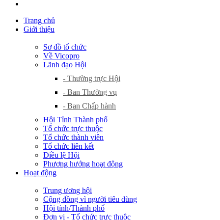
Trang chủ
Giới thiệu
Sơ đồ tổ chức
Về Vicopro
Lãnh đạo Hội
- Thường trực Hội
- Ban Thường vụ
- Ban Chấp hành
Hội Tỉnh Thành phố
Tổ chức trực thuộc
Tổ chức thành viên
Tổ chức liên kết
Điều lệ Hội
Phương hướng hoạt động
Hoạt động
Trung ương hội
Cộng đồng vì người tiêu dùng
Hội tỉnh/Thành phố
Đơn vị - Tổ chức trực thuộc