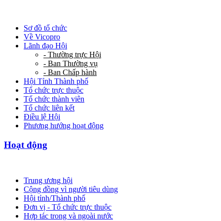
Sơ đồ tổ chức
Về Vicopro
Lãnh đạo Hội
- Thường trực Hội
- Ban Thường vụ
- Ban Chấp hành
Hội Tỉnh Thành phố
Tổ chức trực thuộc
Tổ chức thành viên
Tổ chức liên kết
Điều lệ Hội
Phương hướng hoạt động
Hoạt động
Trung ương hội
Cộng đồng vì người tiêu dùng
Hội tỉnh/Thành phố
Đơn vị - Tổ chức trực thuộc
Hợp tác trong và ngoài nước