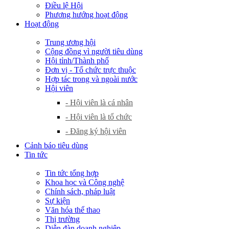
Điều lệ Hội
Phương hướng hoạt động
Hoạt động
Trung ương hội
Cộng đồng vì người tiêu dùng
Hội tỉnh/Thành phố
Đơn vị - Tổ chức trực thuộc
Hợp tác trong và ngoài nước
Hội viên
- Hội viên là cá nhân
- Hội viên là tổ chức
- Đăng ký hội viên
Cảnh báo tiêu dùng
Tin tức
Tin tức tổng hợp
Khoa học và Công nghệ
Chính sách, pháp luật
Sự kiện
Văn hóa thể thao
Thị trường
Diễn đàn doanh nghiệp