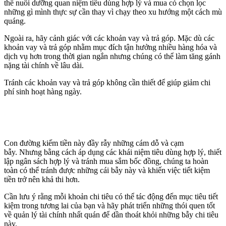
thể nuôi dưỡng quan niệm tiêu dùng hợp lý và mua có chọn lọc
những gì mình thực sự cần thay vì chạy theo xu hướng một cách mù
quáng.
Ngoài ra, hãy cảnh giác với các khoản vay và trả góp. Mặc dù các
khoản vay và trả góp nhằm mục đích tận hưởng nhiều hàng hóa và
dịch vụ hơn trong thời gian ngắn nhưng chúng có thể làm tăng gánh
nặng tài chính về lâu dài.
Tránh các khoản vay và trả góp không cần thiết để giúp giảm chi
phí sinh hoạt hàng ngày.
Con đường kiếm tiền này đầy rẫy những cám dỗ và cạm
bẫy.
Nhưng bằng cách áp dụng các khái niệm tiêu dùng hợp lý, thiết
lập ngân sách hợp lý và tránh mua sắm bốc đồng, chúng ta hoàn
toàn có thể tránh được những cái bẫy này và khiến việc tiết kiệm
tiền trở nên khả thi hơn.
Cần lưu ý rằng mỗi khoản chi tiêu có thể tác động đến mục tiêu tiết
kiệm trong tương lai của bạn và hãy phát triển những thói quen tốt
về quản lý tài chính nhất quán để dần thoát khỏi những bẫy chi tiêu
này.