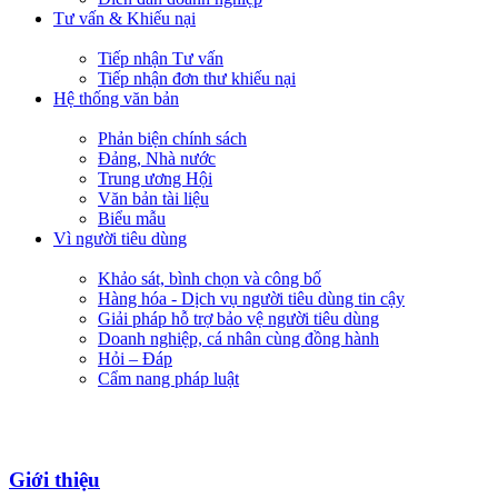
Tư vấn & Khiếu nại
Tiếp nhận Tư vấn
Tiếp nhận đơn thư khiếu nại
Hệ thống văn bản
Phản biện chính sách
Đảng, Nhà nước
Trung ương Hội
Văn bản tài liệu
Biểu mẫu
Vì người tiêu dùng
Khảo sát, bình chọn và công bố
Hàng hóa - Dịch vụ người tiêu dùng tin cậy
Giải pháp hỗ trợ bảo vệ người tiêu dùng
Doanh nghiệp, cá nhân cùng đồng hành
Hỏi – Đáp
Cẩm nang pháp luật
Giới thiệu