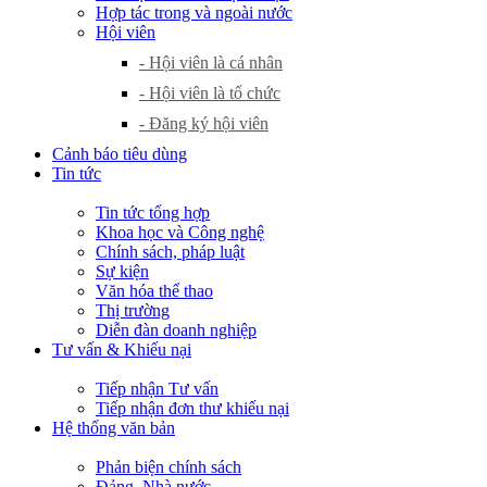
Hợp tác trong và ngoài nước
Hội viên
- Hội viên là cá nhân
- Hội viên là tổ chức
- Đăng ký hội viên
Cảnh báo tiêu dùng
Tin tức
Tin tức tổng hợp
Khoa học và Công nghệ
Chính sách, pháp luật
Sự kiện
Văn hóa thể thao
Thị trường
Diễn đàn doanh nghiệp
Tư vấn & Khiếu nại
Tiếp nhận Tư vấn
Tiếp nhận đơn thư khiếu nại
Hệ thống văn bản
Phản biện chính sách
Đảng, Nhà nước