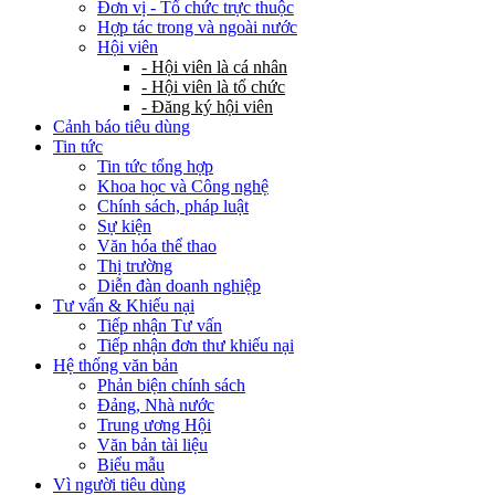
Đơn vị - Tổ chức trực thuộc
Hợp tác trong và ngoài nước
Hội viên
- Hội viên là cá nhân
- Hội viên là tổ chức
- Đăng ký hội viên
Cảnh báo tiêu dùng
Tin tức
Tin tức tổng hợp
Khoa học và Công nghệ
Chính sách, pháp luật
Sự kiện
Văn hóa thể thao
Thị trường
Diễn đàn doanh nghiệp
Tư vấn & Khiếu nại
Tiếp nhận Tư vấn
Tiếp nhận đơn thư khiếu nại
Hệ thống văn bản
Phản biện chính sách
Đảng, Nhà nước
Trung ương Hội
Văn bản tài liệu
Biểu mẫu
Vì người tiêu dùng