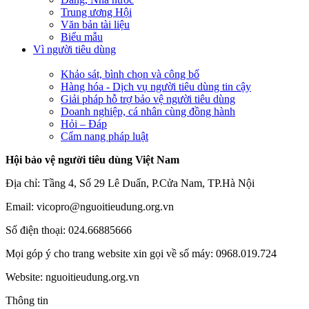
Trung ương Hội
Văn bản tài liệu
Biểu mẫu
Vì người tiêu dùng
Khảo sát, bình chọn và công bố
Hàng hóa - Dịch vụ người tiêu dùng tin cậy
Giải pháp hỗ trợ bảo vệ người tiêu dùng
Doanh nghiệp, cá nhân cùng đồng hành
Hỏi – Đáp
Cẩm nang pháp luật
Hội bảo vệ người tiêu dùng Việt Nam
Địa chỉ: Tầng 4, Số 29 Lê Duẩn, P.Cửa Nam, TP.Hà Nội
Email: vicopro@nguoitieudung.org.vn
Số điện thoại: 024.66885666
Mọi góp ý cho trang website xin gọi về số máy: 0968.019.724
Website: nguoitieudung.org.vn
Thông tin