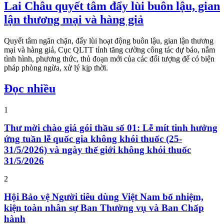
Lai Châu quyết tâm đẩy lùi buôn lậu, gian
lận thương mại và hàng giả
Quyết tâm ngăn chặn, đẩy lùi hoạt động buôn lậu, gian lận thương
mại và hàng giả, Cục QLTT tỉnh tăng cường công tác dự báo, nắm
tình hình, phương thức, thủ đoạn mới của các đối tượng để có biện
pháp phòng ngừa, xử lý kịp thời.
Đọc nhiều
1
Thư mời chào giá gói thầu số 01: Lễ mít tinh hưởng
ứng tuần lễ quốc gia không khói thuốc (25-
31/5/2026) và ngày thế giới không khói thuốc
31/5/2026
2
Hội Bảo vệ Người tiêu dùng Việt Nam bổ nhiệm,
kiện toàn nhân sự Ban Thường vụ và Ban Chấp
hành