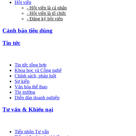
Hội viên
- Hội viên là cá nhân
- Hội viên là tổ chức
- Đăng ký hội viên
Cảnh báo tiêu dùng
Tin tức
Tin tức tổng hợp
Khoa học và Công nghệ
Chính sách, pháp luật
Sự kiện
Văn hóa thể thao
Thị trường
Diễn đàn doanh nghiệp
Tư vấn & Khiếu nại
Tiếp nhận Tư vấn