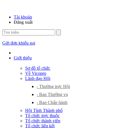
Tài khoản
Đăng xuất
Gửi đơn khiếu nại
Giới thiệu
Sơ đồ tổ chức
Về Vicopro
Lãnh đạo Hội
- Thường trực Hội
- Ban Thường vụ
- Ban Chấp hành
Hội Tỉnh Thành phố
Tổ chức trực thuộc
Tổ chức thành viên
Tổ chức liên kết