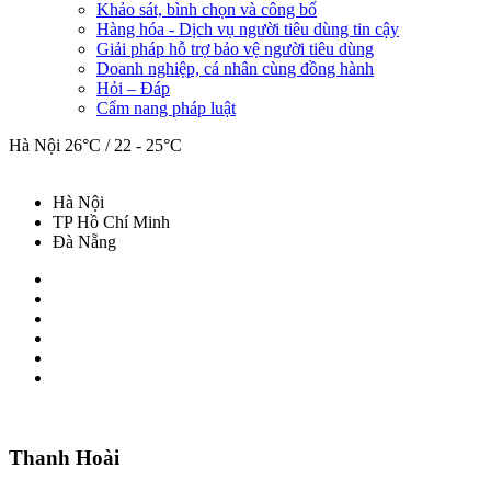
Khảo sát, bình chọn và công bố
Hàng hóa - Dịch vụ người tiêu dùng tin cậy
Giải pháp hỗ trợ bảo vệ người tiêu dùng
Doanh nghiệp, cá nhân cùng đồng hành
Hỏi – Đáp
Cẩm nang pháp luật
Hà Nội
26°C / 22 - 25°C
Hà Nội
TP Hồ Chí Minh
Đà Nẵng
Thanh Hoài