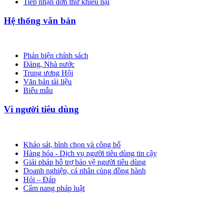
Tiếp nhận đơn thư khiếu nại
Hệ thống văn bản
Phản biện chính sách
Đảng, Nhà nước
Trung ương Hội
Văn bản tài liệu
Biểu mẫu
Vì người tiêu dùng
Khảo sát, bình chọn và công bố
Hàng hóa - Dịch vụ người tiêu dùng tin cậy
Giải pháp hỗ trợ bảo vệ người tiêu dùng
Doanh nghiệp, cá nhân cùng đồng hành
Hỏi – Đáp
Cẩm nang pháp luật