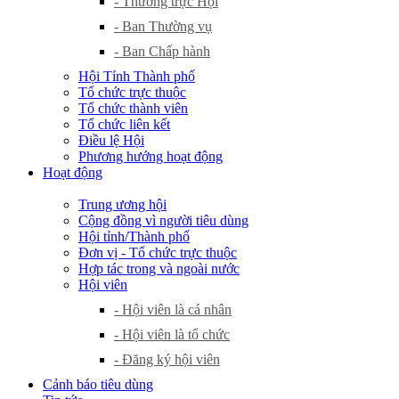
- Thường trực Hội
- Ban Thường vụ
- Ban Chấp hành
Hội Tỉnh Thành phố
Tổ chức trực thuộc
Tổ chức thành viên
Tổ chức liên kết
Điều lệ Hội
Phương hướng hoạt động
Hoạt động
Trung ương hội
Cộng đồng vì người tiêu dùng
Hội tỉnh/Thành phố
Đơn vị - Tổ chức trực thuộc
Hợp tác trong và ngoài nước
Hội viên
- Hội viên là cá nhân
- Hội viên là tổ chức
- Đăng ký hội viên
Cảnh báo tiêu dùng