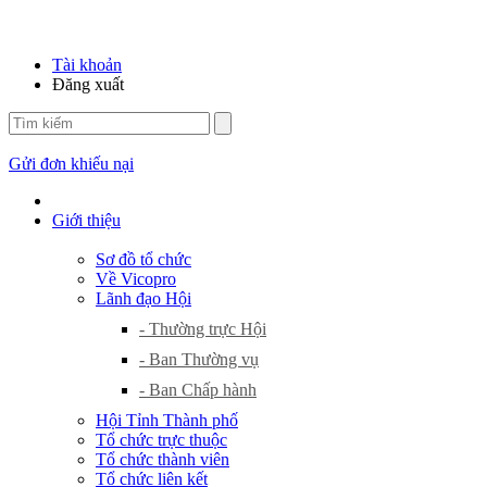
Tài khoản
Đăng xuất
Gửi đơn khiếu nại
Giới thiệu
Sơ đồ tổ chức
Về Vicopro
Lãnh đạo Hội
- Thường trực Hội
- Ban Thường vụ
- Ban Chấp hành
Hội Tỉnh Thành phố
Tổ chức trực thuộc
Tổ chức thành viên
Tổ chức liên kết