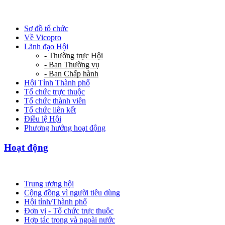
Sơ đồ tổ chức
Về Vicopro
Lãnh đạo Hội
- Thường trực Hội
- Ban Thường vụ
- Ban Chấp hành
Hội Tỉnh Thành phố
Tổ chức trực thuộc
Tổ chức thành viên
Tổ chức liên kết
Điều lệ Hội
Phương hướng hoạt động
Hoạt động
Trung ương hội
Cộng đồng vì người tiêu dùng
Hội tỉnh/Thành phố
Đơn vị - Tổ chức trực thuộc
Hợp tác trong và ngoài nước