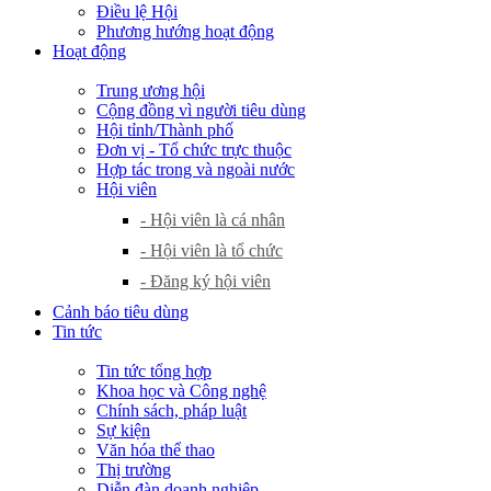
Điều lệ Hội
Phương hướng hoạt động
Hoạt động
Trung ương hội
Cộng đồng vì người tiêu dùng
Hội tỉnh/Thành phố
Đơn vị - Tổ chức trực thuộc
Hợp tác trong và ngoài nước
Hội viên
- Hội viên là cá nhân
- Hội viên là tổ chức
- Đăng ký hội viên
Cảnh báo tiêu dùng
Tin tức
Tin tức tổng hợp
Khoa học và Công nghệ
Chính sách, pháp luật
Sự kiện
Văn hóa thể thao
Thị trường
Diễn đàn doanh nghiệp