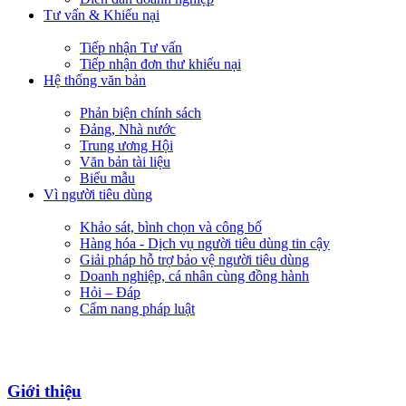
Tư vấn & Khiếu nại
Tiếp nhận Tư vấn
Tiếp nhận đơn thư khiếu nại
Hệ thống văn bản
Phản biện chính sách
Đảng, Nhà nước
Trung ương Hội
Văn bản tài liệu
Biểu mẫu
Vì người tiêu dùng
Khảo sát, bình chọn và công bố
Hàng hóa - Dịch vụ người tiêu dùng tin cậy
Giải pháp hỗ trợ bảo vệ người tiêu dùng
Doanh nghiệp, cá nhân cùng đồng hành
Hỏi – Đáp
Cẩm nang pháp luật
Giới thiệu