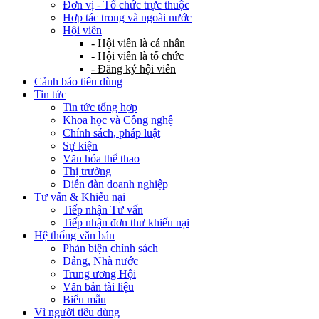
Đơn vị - Tổ chức trực thuộc
Hợp tác trong và ngoài nước
Hội viên
- Hội viên là cá nhân
- Hội viên là tổ chức
- Đăng ký hội viên
Cảnh báo tiêu dùng
Tin tức
Tin tức tổng hợp
Khoa học và Công nghệ
Chính sách, pháp luật
Sự kiện
Văn hóa thể thao
Thị trường
Diễn đàn doanh nghiệp
Tư vấn & Khiếu nại
Tiếp nhận Tư vấn
Tiếp nhận đơn thư khiếu nại
Hệ thống văn bản
Phản biện chính sách
Đảng, Nhà nước
Trung ương Hội
Văn bản tài liệu
Biểu mẫu
Vì người tiêu dùng