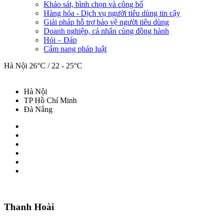
Khảo sát, bình chọn và công bố
Hàng hóa - Dịch vụ người tiêu dùng tin cậy
Giải pháp hỗ trợ bảo vệ người tiêu dùng
Doanh nghiệp, cá nhân cùng đồng hành
Hỏi – Đáp
Cẩm nang pháp luật
Hà Nội
26°C / 22 - 25°C
Hà Nội
TP Hồ Chí Minh
Đà Nẵng
Thanh Hoài