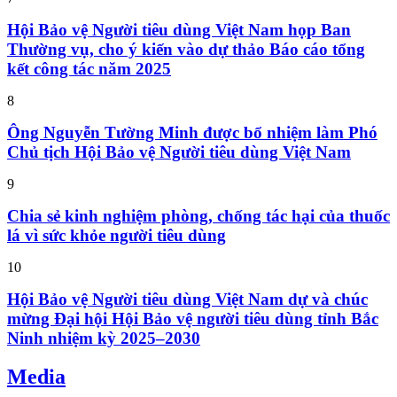
Hội Bảo vệ Người tiêu dùng Việt Nam họp Ban
Thường vụ, cho ý kiến vào dự thảo Báo cáo tổng
kết công tác năm 2025
8
Ông Nguyễn Tường Minh được bổ nhiệm làm Phó
Chủ tịch Hội Bảo vệ Người tiêu dùng Việt Nam
9
Chia sẻ kinh nghiệm phòng, chống tác hại của thuốc
lá vì sức khỏe người tiêu dùng
10
Hội Bảo vệ Người tiêu dùng Việt Nam dự và chúc
mừng Đại hội Hội Bảo vệ người tiêu dùng tỉnh Bắc
Ninh nhiệm kỳ 2025–2030
Media