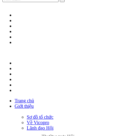
Trang chủ
Giới thiệu
Sơ đồ tổ chức
Về Vicopro
Lãnh đạo Hội