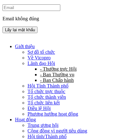
Email không đúng
Lấy lại mật khẩu
Giới thiệu
Sơ đồ tổ chức
Về Vicopro
Lãnh đạo Hội
- Thường trực Hội
- Ban Thường vụ
- Ban Chấp hành
Hội Tỉnh Thành phố
Tổ chức trực thuộc
Tổ chức thành viên
Tổ chức liên kết
Điều lệ Hội
Phương hướng hoạt động
Hoạt động
Trung ương hội
Cộng đồng vì người tiêu dùng
Hội tỉnh/Thành phố