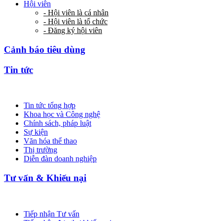
Hội viên
- Hội viên là cá nhân
- Hội viên là tổ chức
- Đăng ký hội viên
Cảnh báo tiêu dùng
Tin tức
Tin tức tổng hợp
Khoa học và Công nghệ
Chính sách, pháp luật
Sự kiện
Văn hóa thể thao
Thị trường
Diễn đàn doanh nghiệp
Tư vấn & Khiếu nại
Tiếp nhận Tư vấn