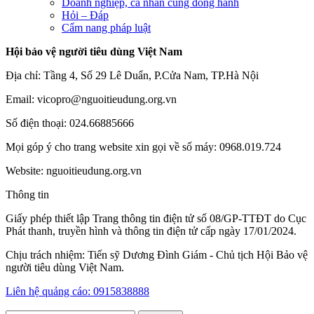
Doanh nghiệp, cá nhân cùng đồng hành
Hỏi – Đáp
Cẩm nang pháp luật
Hội bảo vệ người tiêu dùng Việt Nam
Địa chỉ: Tầng 4, Số 29 Lê Duẩn, P.Cửa Nam, TP.Hà Nội
Email: vicopro@nguoitieudung.org.vn
Số điện thoại: 024.66885666
Mọi góp ý cho trang website xin gọi về số máy: 0968.019.724
Website: nguoitieudung.org.vn
Thông tin
Giấy phép thiết lập Trang thông tin điện tử số 08/GP-TTĐT do Cục
Phát thanh, truyền hình và thông tin điện tử cấp ngày 17/01/2024.
Chịu trách nhiệm: Tiến sỹ Dương Đình Giám - Chủ tịch Hội Bảo vệ
người tiêu dùng Việt Nam.
Liên hệ quảng cáo: 0915838888