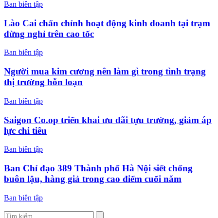
Ban biên tập
Lào Cai chấn chỉnh hoạt động kinh doanh tại trạm
dừng nghỉ trên cao tốc
Ban biên tập
Người mua kim cương nên làm gì trong tình trạng
thị trường hỗn loạn
Ban biên tập
Saigon Co.op triển khai ưu đãi tựu trường, giảm áp
lực chi tiêu
Ban biên tập
Ban Chỉ đạo 389 Thành phố Hà Nội siết chống
buôn lậu, hàng giả trong cao điểm cuối năm
Ban biên tập