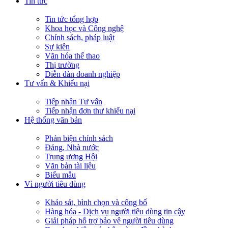
Tin tức
Tin tức tổng hợp
Khoa học và Công nghệ
Chính sách, pháp luật
Sự kiện
Văn hóa thể thao
Thị trường
Diễn đàn doanh nghiệp
Tư vấn & Khiếu nại
Tiếp nhận Tư vấn
Tiếp nhận đơn thư khiếu nại
Hệ thống văn bản
Phản biện chính sách
Đảng, Nhà nước
Trung ương Hội
Văn bản tài liệu
Biểu mẫu
Vì người tiêu dùng
Khảo sát, bình chọn và công bố
Hàng hóa - Dịch vụ người tiêu dùng tin cậy
Giải pháp hỗ trợ bảo vệ người tiêu dùng