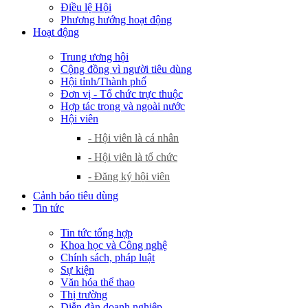
Điều lệ Hội
Phương hướng hoạt động
Hoạt động
Trung ương hội
Cộng đồng vì người tiêu dùng
Hội tỉnh/Thành phố
Đơn vị - Tổ chức trực thuộc
Hợp tác trong và ngoài nước
Hội viên
- Hội viên là cá nhân
- Hội viên là tổ chức
- Đăng ký hội viên
Cảnh báo tiêu dùng
Tin tức
Tin tức tổng hợp
Khoa học và Công nghệ
Chính sách, pháp luật
Sự kiện
Văn hóa thể thao
Thị trường
Diễn đàn doanh nghiệp