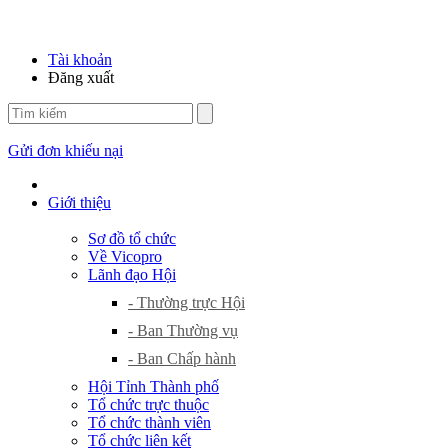
Tài khoản
Đăng xuất
Gửi đơn khiếu nại
Giới thiệu
Sơ đồ tổ chức
Về Vicopro
Lãnh đạo Hội
- Thường trực Hội
- Ban Thường vụ
- Ban Chấp hành
Hội Tỉnh Thành phố
Tổ chức trực thuộc
Tổ chức thành viên
Tổ chức liên kết