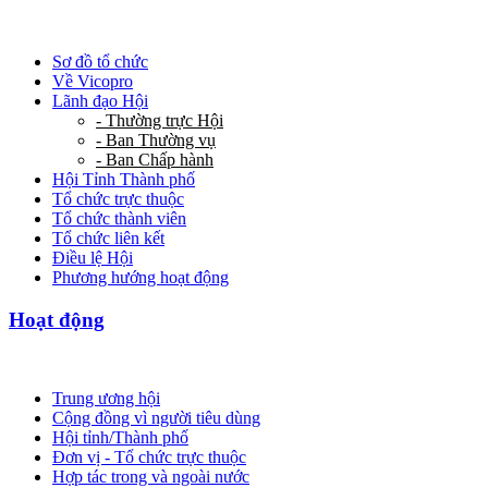
Sơ đồ tổ chức
Về Vicopro
Lãnh đạo Hội
- Thường trực Hội
- Ban Thường vụ
- Ban Chấp hành
Hội Tỉnh Thành phố
Tổ chức trực thuộc
Tổ chức thành viên
Tổ chức liên kết
Điều lệ Hội
Phương hướng hoạt động
Hoạt động
Trung ương hội
Cộng đồng vì người tiêu dùng
Hội tỉnh/Thành phố
Đơn vị - Tổ chức trực thuộc
Hợp tác trong và ngoài nước