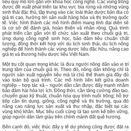
liệu quy mô lớn gắn với khoa học công nghệ. Các vùng trồng
được đề xuất phát triển tại khu vực bìa rừng và những vùng
sinh thái đặc thù, tập trung vào các loài thảo dược bản địa có
giá trị cao, hướng tới sản xuất hàng hóa và thị trường quốc
tế. Việc hình thành các mô hình điểm mang tính đại diện sẽ
là cơ sở để đánh giá, hoàn thiện và nhân rộng. Quá trình
phát triển cần gắn với tổ chức sản xuất theo chuỗi giá trị,
ứng dụng công nghệ sinh học, bảo đảm tiêu chuẩn chất
lượng, đồng thời kết hợp với du lịch sinh thái, du lịch nông
nghiệp để hình thành các vùng dược liệu đặc hữu, nâng cao
giá trị và thương hiệu dược liệu Việt Nam.
Một trụ cột quan trọng khác là đưa người nông dân vào vị trí
trung tâm của chuỗi giá trị. Theo đó, nông dân không chỉ là
người sản xuất nguyên liệu mà là chủ thể tham gia đầy đủ
vào toàn bộ quá trình. Các mô hình liên kết giữa doanh
nghiệp – hợp tác xã – người dân cần được đẩy mạnh nhằm
bảo đảm hài hòa lợi ích. Đồng thời, cần tăng cường đào tạo,
chuyển giao kỹ thuật, chuẩn hóa quy trình nuôi trồng; hỗ trợ
tiếp cận tín dụng, giống, công nghệ và thị trường, qua đó
nâng cao năng lực sản xuất và thu nhập, đặc biệt tại các
vùng khó khăn. Mục tiêu cuối cùng là tạo sinh kế bền vững,
giúp người dân làm giàu trên chính mảnh đất quê hương.
Bên cạnh đó, việc thúc đẩy y tế dự phòng cũng được đặt ra