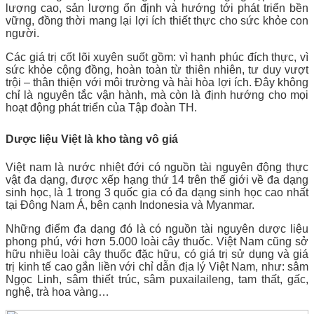
lượng cao, sản lượng ổn định và hướng tới phát triển bền
vững, đồng thời mang lại lợi ích thiết thực cho sức khỏe con
người.
Các giá trị cốt lõi xuyên suốt gồm: vì hạnh phúc đích thực, vì
sức khỏe cộng đồng, hoàn toàn từ thiên nhiên, tư duy vượt
trội – thân thiện với môi trường và hài hòa lợi ích. Đây không
chỉ là nguyên tắc vận hành, mà còn là định hướng cho mọi
hoạt động phát triển của Tập đoàn TH.
Dược liệu Việt là kho tàng vô giá
Việt nam là nước nhiệt đới có nguồn tài nguyên động thực
vật đa dạng, được xếp hạng thứ 14 trên thế giới về đa dạng
sinh học, là 1 trong 3 quốc gia có đa dạng sinh học cao nhất
tại Đông Nam Á, bên cạnh Indonesia và Myanmar.
Những điểm đa dạng đó là có nguồn tài nguyên dược liệu
phong phú, với hơn 5.000 loài cây thuốc. Việt Nam cũng sở
hữu nhiều loài cây thuốc đặc hữu, có giá trị sử dụng và giá
trị kinh tế cao gắn liền với chỉ dẫn địa lý Việt Nam, như: sâm
Ngọc Linh, sâm thiết trúc, sâm puxailaileng, tam thất, gấc,
nghệ, trà hoa vàng…