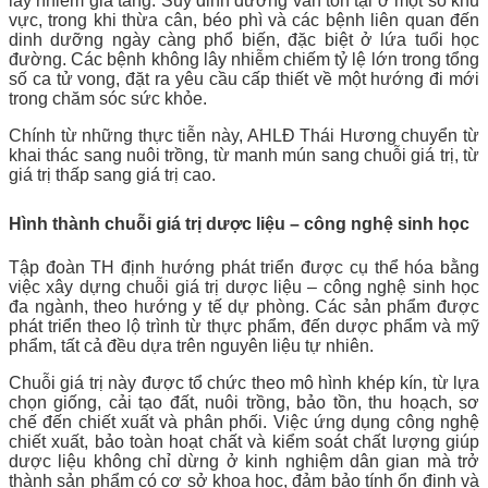
lây nhiễm gia tăng. Suy dinh dưỡng vẫn tồn tại ở một số khu
vực, trong khi thừa cân, béo phì và các bệnh liên quan đến
dinh dưỡng ngày càng phổ biến, đặc biệt ở lứa tuổi học
đường. Các bệnh không lây nhiễm chiếm tỷ lệ lớn trong tổng
số ca tử vong, đặt ra yêu cầu cấp thiết về một hướng đi mới
trong chăm sóc sức khỏe.
Chính từ những thực tiễn này, AHLĐ Thái Hương chuyển từ
khai thác sang nuôi trồng, từ manh mún sang chuỗi giá trị, từ
giá trị thấp sang giá trị cao.
Hình thành chuỗi giá trị dược liệu – công nghệ sinh học
Tập đoàn TH định hướng phát triển được cụ thể hóa bằng
việc xây dựng chuỗi giá trị dược liệu – công nghệ sinh học
đa ngành, theo hướng y tế dự phòng. Các sản phẩm được
phát triển theo lộ trình từ thực phẩm, đến dược phẩm và mỹ
phẩm, tất cả đều dựa trên nguyên liệu tự nhiên.
Chuỗi giá trị này được tổ chức theo mô hình khép kín, từ lựa
chọn giống, cải tạo đất, nuôi trồng, bảo tồn, thu hoạch, sơ
chế đến chiết xuất và phân phối. Việc ứng dụng công nghệ
chiết xuất, bảo toàn hoạt chất và kiểm soát chất lượng giúp
dược liệu không chỉ dừng ở kinh nghiệm dân gian mà trở
thành sản phẩm có cơ sở khoa học, đảm bảo tính ổn định và