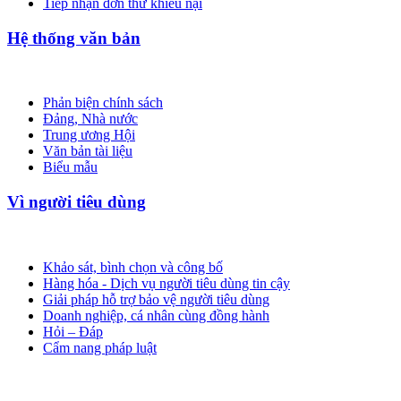
Tiếp nhận đơn thư khiếu nại
Hệ thống văn bản
Phản biện chính sách
Đảng, Nhà nước
Trung ương Hội
Văn bản tài liệu
Biểu mẫu
Vì người tiêu dùng
Khảo sát, bình chọn và công bố
Hàng hóa - Dịch vụ người tiêu dùng tin cậy
Giải pháp hỗ trợ bảo vệ người tiêu dùng
Doanh nghiệp, cá nhân cùng đồng hành
Hỏi – Đáp
Cẩm nang pháp luật