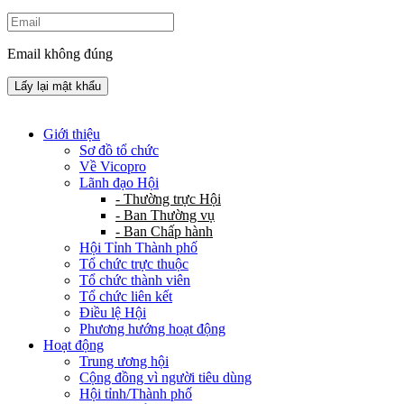
Email không đúng
Lấy lại mật khẩu
Giới thiệu
Sơ đồ tổ chức
Về Vicopro
Lãnh đạo Hội
- Thường trực Hội
- Ban Thường vụ
- Ban Chấp hành
Hội Tỉnh Thành phố
Tổ chức trực thuộc
Tổ chức thành viên
Tổ chức liên kết
Điều lệ Hội
Phương hướng hoạt động
Hoạt động
Trung ương hội
Cộng đồng vì người tiêu dùng
Hội tỉnh/Thành phố