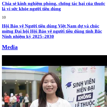
Chia sẻ kinh nghiệm phòng, chống tác hại của thuốc
lá vì sức khỏe người tiêu dùng
10
Hội Bảo vệ Người tiêu dùng Việt Nam dự và chúc
mừng Đại hội Hội Bảo vệ người tiêu dùng tỉnh Bắc
Ninh nhiệm kỳ 2025–2030
Media