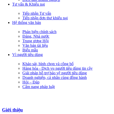
Tư vấn & Khiếu nại
Tiếp nhận Tư vấn
Tiếp nhận đơn thư khiếu nại
Hệ thống văn bản
Phản biện chính sách
Đảng, Nhà nước
Trung ương Hội
Văn bản tài liệu
Biểu mẫu
Vì người tiêu dùng
Khảo sát, bình chọn và công bố
Hàng hóa - Dịch vụ người tiêu dùng tin cậy
Giải pháp hỗ trợ bảo vệ người tiêu dùng
Doanh nghiệp, cá nhân cùng đồng hành
Hỏi – Đáp
Cẩm nang pháp luật
Giới thiệu