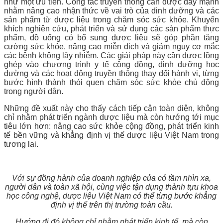
như một ưu tiên. Công tác truyền thông cần được đẩy mạnh
nhằm nâng cao nhận thức về vai trò của dinh dưỡng và các
sản phẩm từ dược liệu trong chăm sóc sức khỏe. Khuyến
khích nghiên cứu, phát triển và sử dụng các sản phẩm thực
phẩm, đồ uống có bổ sung dược liệu sẽ góp phần tăng
cường sức khỏe, nâng cao miễn dịch và giảm nguy cơ mắc
các bệnh không lây nhiễm. Các giải pháp này cần được lồng
ghép vào chương trình y tế cộng đồng, dinh dưỡng học
đường và các hoạt động truyền thông thay đổi hành vi, từng
bước hình thành thói quen chăm sóc sức khỏe chủ động
trong người dân.
Những đề xuất này cho thấy cách tiếp cận toàn diện, không
chỉ nhằm phát triển ngành dược liệu mà còn hướng tới mục
tiêu lớn hơn: nâng cao sức khỏe cộng đồng, phát triển kinh
tế bền vững và khẳng định vị thế dược liệu Việt Nam trong
tương lai.
Với sự đồng hành của doanh nghiệp của có tầm nhìn xa,
người dân và toàn xã hội, cùng việc tận dụng thành tựu khoa
học công nghệ, dược liệu Việt Nam có thể từng bước khẳng
định vị thế trên thị trường toàn cầu.
Hướng đi đó không chỉ nhằm phát triển kinh tế, mà còn