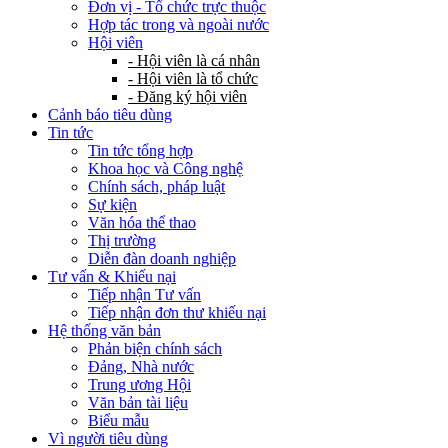
Đơn vị - Tổ chức trực thuộc
Hợp tác trong và ngoài nước
Hội viên
- Hội viên là cá nhân
- Hội viên là tổ chức
- Đăng ký hội viên
Cảnh báo tiêu dùng
Tin tức
Tin tức tổng hợp
Khoa học và Công nghệ
Chính sách, pháp luật
Sự kiện
Văn hóa thể thao
Thị trường
Diễn đàn doanh nghiệp
Tư vấn & Khiếu nại
Tiếp nhận Tư vấn
Tiếp nhận đơn thư khiếu nại
Hệ thống văn bản
Phản biện chính sách
Đảng, Nhà nước
Trung ương Hội
Văn bản tài liệu
Biểu mẫu
Vì người tiêu dùng