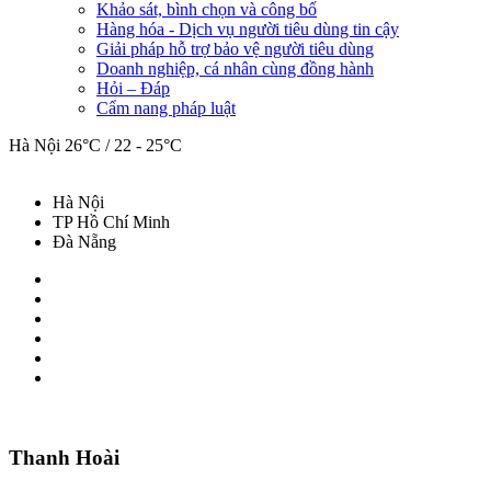
Khảo sát, bình chọn và công bố
Hàng hóa - Dịch vụ người tiêu dùng tin cậy
Giải pháp hỗ trợ bảo vệ người tiêu dùng
Doanh nghiệp, cá nhân cùng đồng hành
Hỏi – Đáp
Cẩm nang pháp luật
Hà Nội
26°C / 22 - 25°C
Hà Nội
TP Hồ Chí Minh
Đà Nẵng
Thanh Hoài