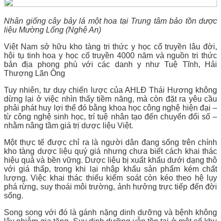
Nhân giống cây bảy lá một hoa tại Trung tâm bảo tồn dược
liệu Mường Lống (Nghệ An)
Việt Nam sở hữu kho tàng tri thức y học cổ truyền lâu đời,
hội tụ tinh hoa y học cổ truyền 4000 năm và nguồn tri thức
bản địa phong phú với các danh y như Tuệ Tĩnh, Hải
Thượng Lãn Ông
Tuy nhiên, tư duy chiến lược của AHLĐ Thái Hương không
dừng lại ở việc nhìn thấy tiềm năng, mà còn đặt ra yêu cầu
phải phát huy lợi thế đó bằng khoa học công nghệ hiện đại –
từ công nghệ sinh học, trí tuệ nhân tạo đến chuyển đổi số –
nhằm nâng tầm giá trị dược liệu Việt.
Một thực tế được chỉ ra là người dân đang sống trên chính
kho tàng dược liệu quý giá nhưng chưa biết cách khai thác
hiệu quả và bền vững. Dược liệu bị xuất khẩu dưới dạng thô
với giá thấp, trong khi lại nhập khẩu sản phẩm kém chất
lượng. Việc khai thác thiếu kiểm soát còn kéo theo hệ lụy
phá rừng, suy thoái môi trường, ảnh hưởng trực tiếp đến đời
sống.
Song song với đó là gánh nặng dinh dưỡng và bệnh không