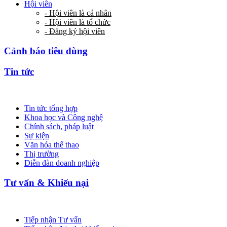
Hội viên
- Hội viên là cá nhân
- Hội viên là tổ chức
- Đăng ký hội viên
Cảnh báo tiêu dùng
Tin tức
Tin tức tổng hợp
Khoa học và Công nghệ
Chính sách, pháp luật
Sự kiện
Văn hóa thể thao
Thị trường
Diễn đàn doanh nghiệp
Tư vấn & Khiếu nại
Tiếp nhận Tư vấn