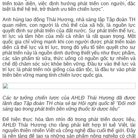
triển toàn diện, việc định hướng phát triển con người, đặc
biệt là thế hệ trẻ, trở thành ưu tiên chiến lược".
Anh hùng lao động Thái Hương, nhà sáng lập Tập đoàn TH
quan niệm, con người là chủ thể của xã hội, là nguồn lực
quyết định sự phát triển của đất nước. Sự phát triển thể lực,
trí lực và tâm hồn của mỗi cá nhân là rất quan trọng. Một
quốc gia chỉ vững mạnh khi con người được phát triển toàn
diện cả thể lực và trí lực, trong đó yếu tố tiên quyết cho sự
phát triển này là nguồn dinh dưỡng thiết yếu như thực phẩm,
các sản phẩm từ sữa, thức uống có nguồn gốc tự nhiên và
chế độ chăm sóc sức khỏe bền vững. Đầu tư vào thể lực và
trí lực là phát triển nòi giống của dân tộc, là đầu tư vào phát
triển bền vững mang tính chiến lược quốc gia.
Các tư tưởng chiến lược của AHLĐ Thái Hương đã được
lãnh đạo Tập đoàn TH chia sẻ tại Hội nghị quốc tế "Đổi mới
sáng tạo trong phát triển bền vững thuốc từ dược liệu"
Để hiện thực hóa tầm nhìn đó trong phát triển dược liệu,
AHLĐ Thái Hương cho rằng phải kết hợp trí tuệ Việt, tài
nguyên thiên nhiên Việt và công nghệ đầu cuối thế giới. Đây
là nền tảng để tạo ra những sản phẩm nông nghiệp có chất