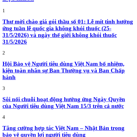
1
Thư mời chào giá gói thầu số 01: Lễ mít tinh hưởng
ứng tuần lễ quốc gia không khói thuốc (25-
31/5/2026) và ngày thế giới không khói thuốc
31/5/2026
2
Hội Bảo vệ Người tiêu dùng Việt Nam bổ nhiệm,
kiện toàn nhân sự Ban Thường vụ và Ban Chấp
hành
3
Sôi nổi chuỗi hoạt động hưởng ứng Ngày Quyền
của Người tiêu dùng Việt Nam 15/3 trên cả nước
4
Tăng cường hợp tác Việt Nam – Nhật Bản trong
bảo vệ quyền lợi người tiêu dùng