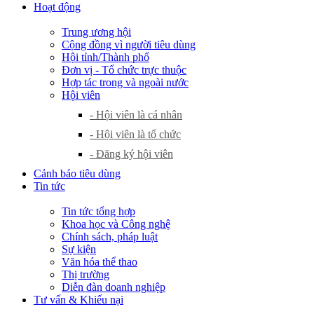
Hoạt động
Trung ương hội
Cộng đồng vì người tiêu dùng
Hội tỉnh/Thành phố
Đơn vị - Tổ chức trực thuộc
Hợp tác trong và ngoài nước
Hội viên
- Hội viên là cá nhân
- Hội viên là tổ chức
- Đăng ký hội viên
Cảnh báo tiêu dùng
Tin tức
Tin tức tổng hợp
Khoa học và Công nghệ
Chính sách, pháp luật
Sự kiện
Văn hóa thể thao
Thị trường
Diễn đàn doanh nghiệp
Tư vấn & Khiếu nại