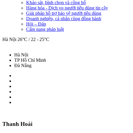
Khảo sát, bình chọn và công bố
Hàng hóa - Dịch vụ người tiêu dùng tin cậy
Giải pháp hỗ trợ bảo vệ người tiêu dùng
Doanh nghiệp, cá nhân cùng đồng hành
Hỏi – Đáp
Cẩm nang pháp luật
Hà Nội
26°C / 22 - 25°C
Hà Nội
TP Hồ Chí Minh
Đà Nẵng
Thanh Hoài