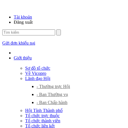
Tài khoản
Đăng xuất
Gửi đơn khiếu nại
Giới thiệu
Sơ đồ tổ chức
Về Vicopro
Lãnh đạo Hội
- Thường trực Hội
- Ban Thường vụ
- Ban Chấp hành
Hội Tỉnh Thành phố
Tổ chức trực thuộc
Tổ chức thành viên
Tổ chức liên kết