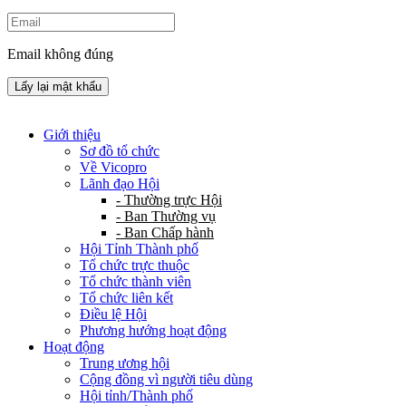
Email không đúng
Lấy lại mật khẩu
Giới thiệu
Sơ đồ tổ chức
Về Vicopro
Lãnh đạo Hội
- Thường trực Hội
- Ban Thường vụ
- Ban Chấp hành
Hội Tỉnh Thành phố
Tổ chức trực thuộc
Tổ chức thành viên
Tổ chức liên kết
Điều lệ Hội
Phương hướng hoạt động
Hoạt động
Trung ương hội
Cộng đồng vì người tiêu dùng
Hội tỉnh/Thành phố