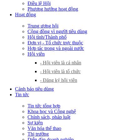
Điều lệ Hội
Phương hướng hoạt động
Hoạt động
Trung ương hội
Cộng đồng vì người tiêu dùng
Hội tỉnh/Thành phố
Đơn vị - Tổ chức trực thuộc
Hợp tác trong và ngoài nước
Hội viên
- Hội viên là cá nhân
- Hội viên là tổ chức
- Đăng ký hội viên
Cảnh báo tiêu dùng
Tin tức
Tin tức tổng hợp
Khoa học và Công nghệ
Chính sách, pháp luật
Sự kiện
Văn hóa thể thao
Thị trường
Diễn đàn doanh nghiệp