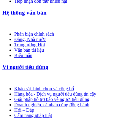
Tiếp nhận đơn thư khiếu nại
Hệ thống văn bản
Phản biện chính sách
Đảng, Nhà nước
Trung ương Hội
Văn bản tài liệu
Biểu mẫu
Vì người tiêu dùng
Khảo sát, bình chọn và công bố
Hàng hóa - Dịch vụ người tiêu dùng tin cậy
Giải pháp hỗ trợ bảo vệ người tiêu dùng
Doanh nghiệp, cá nhân cùng đồng hành
Hỏi – Đáp
Cẩm nang pháp luật