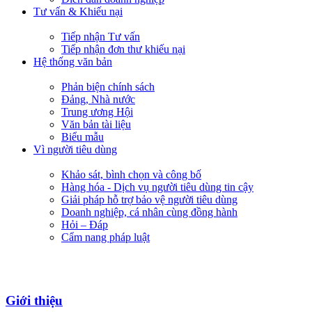
Tư vấn & Khiếu nại
Tiếp nhận Tư vấn
Tiếp nhận đơn thư khiếu nại
Hệ thống văn bản
Phản biện chính sách
Đảng, Nhà nước
Trung ương Hội
Văn bản tài liệu
Biểu mẫu
Vì người tiêu dùng
Khảo sát, bình chọn và công bố
Hàng hóa - Dịch vụ người tiêu dùng tin cậy
Giải pháp hỗ trợ bảo vệ người tiêu dùng
Doanh nghiệp, cá nhân cùng đồng hành
Hỏi – Đáp
Cẩm nang pháp luật
Giới thiệu