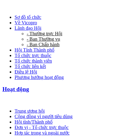
Sơ đồ tổ chức
Về Vicopro
Lãnh đạo Hội
- Thường trực Hội
- Ban Thường vụ
- Ban Chấp hành
Hội Tỉnh Thành phố
Tổ chức trực thuộc
Tổ chức thành viên
Tổ chức liên kết
Điều lệ Hội
Phương hướng hoạt động
Hoạt động
Trung ương hội
Cộng đồng vì người tiêu dùng
Hội tỉnh/Thành phố
Đơn vị - Tổ chức trực thuộc
Hợp tác trong và ngoài nước