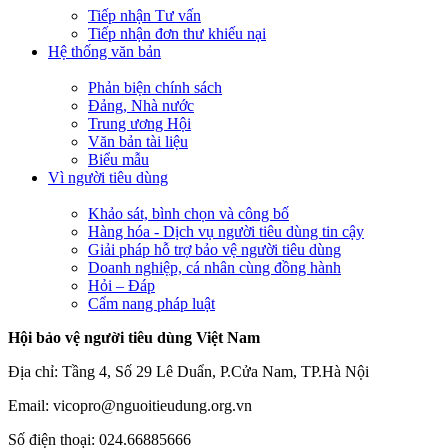
Tiếp nhận Tư vấn
Tiếp nhận đơn thư khiếu nại
Hệ thống văn bản
Phản biện chính sách
Đảng, Nhà nước
Trung ương Hội
Văn bản tài liệu
Biểu mẫu
Vì người tiêu dùng
Khảo sát, bình chọn và công bố
Hàng hóa - Dịch vụ người tiêu dùng tin cậy
Giải pháp hỗ trợ bảo vệ người tiêu dùng
Doanh nghiệp, cá nhân cùng đồng hành
Hỏi – Đáp
Cẩm nang pháp luật
Hội bảo vệ người tiêu dùng Việt Nam
Địa chỉ: Tầng 4, Số 29 Lê Duẩn, P.Cửa Nam, TP.Hà Nội
Email: vicopro@nguoitieudung.org.vn
Số điện thoại: 024.66885666