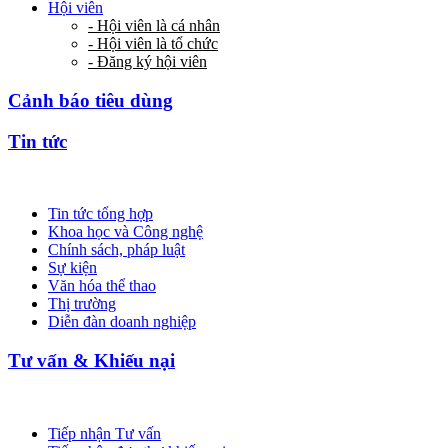
Hội viên
- Hội viên là cá nhân
- Hội viên là tổ chức
- Đăng ký hội viên
Cảnh báo tiêu dùng
Tin tức
Tin tức tổng hợp
Khoa học và Công nghệ
Chính sách, pháp luật
Sự kiện
Văn hóa thể thao
Thị trường
Diễn đàn doanh nghiệp
Tư vấn & Khiếu nại
Tiếp nhận Tư vấn