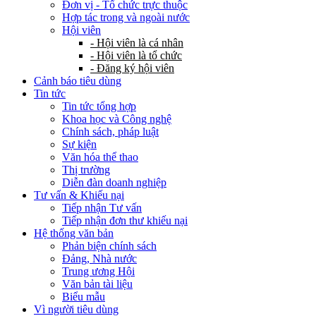
Đơn vị - Tổ chức trực thuộc
Hợp tác trong và ngoài nước
Hội viên
- Hội viên là cá nhân
- Hội viên là tổ chức
- Đăng ký hội viên
Cảnh báo tiêu dùng
Tin tức
Tin tức tổng hợp
Khoa học và Công nghệ
Chính sách, pháp luật
Sự kiện
Văn hóa thể thao
Thị trường
Diễn đàn doanh nghiệp
Tư vấn & Khiếu nại
Tiếp nhận Tư vấn
Tiếp nhận đơn thư khiếu nại
Hệ thống văn bản
Phản biện chính sách
Đảng, Nhà nước
Trung ương Hội
Văn bản tài liệu
Biểu mẫu
Vì người tiêu dùng