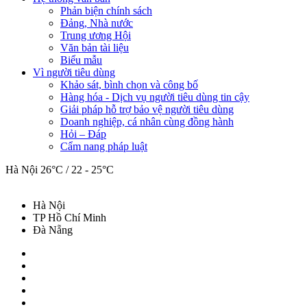
Phản biện chính sách
Đảng, Nhà nước
Trung ương Hội
Văn bản tài liệu
Biểu mẫu
Vì người tiêu dùng
Khảo sát, bình chọn và công bố
Hàng hóa - Dịch vụ người tiêu dùng tin cậy
Giải pháp hỗ trợ bảo vệ người tiêu dùng
Doanh nghiệp, cá nhân cùng đồng hành
Hỏi – Đáp
Cẩm nang pháp luật
Hà Nội
26°C / 22 - 25°C
Hà Nội
TP Hồ Chí Minh
Đà Nẵng