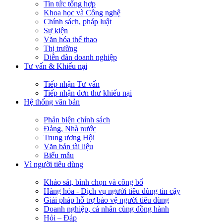
Tin tức tổng hợp
Khoa học và Công nghệ
Chính sách, pháp luật
Sự kiện
Văn hóa thể thao
Thị trường
Diễn đàn doanh nghiệp
Tư vấn & Khiếu nại
Tiếp nhận Tư vấn
Tiếp nhận đơn thư khiếu nại
Hệ thống văn bản
Phản biện chính sách
Đảng, Nhà nước
Trung ương Hội
Văn bản tài liệu
Biểu mẫu
Vì người tiêu dùng
Khảo sát, bình chọn và công bố
Hàng hóa - Dịch vụ người tiêu dùng tin cậy
Giải pháp hỗ trợ bảo vệ người tiêu dùng
Doanh nghiệp, cá nhân cùng đồng hành
Hỏi – Đáp