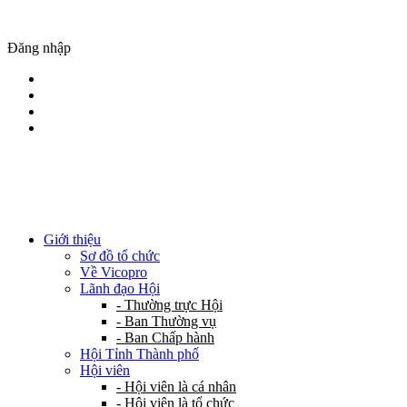
Đăng nhập
Giới thiệu
Sơ đồ tổ chức
Về Vicopro
Lãnh đạo Hội
- Thường trực Hội
- Ban Thường vụ
- Ban Chấp hành
Hội Tỉnh Thành phố
Hội viên
- Hội viên là cá nhân
- Hội viên là tổ chức