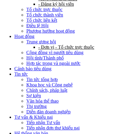
- Đăng ký hội viên
Tổ chức trực thuộc
Tổ chức thành viên
Tổ chức liên kết
Điều lệ Hội
Phương hướng hoạt động
Hoạt động
Trung ương hội
- Đơn vị - Tổ chức trực thuộc
Cộng đồng vì người tiêu dùng
Hội tỉnh/Thành phố
Hợp tác trong và ngoài nước
Cảnh báo tiêu dùng
Tin tức
Tin tức tổng hợp
Khoa học và Công nghệ
Chính sách, pháp luật
Sự kiện
Văn hóa thể thao
Thị trường
Diễn đàn doanh nghiệp
Tư vấn & Khiếu nại
Tiếp nhận Tư vấn
Tiếp nhận đơn thư khiếu nại
Hệ thống văn bản