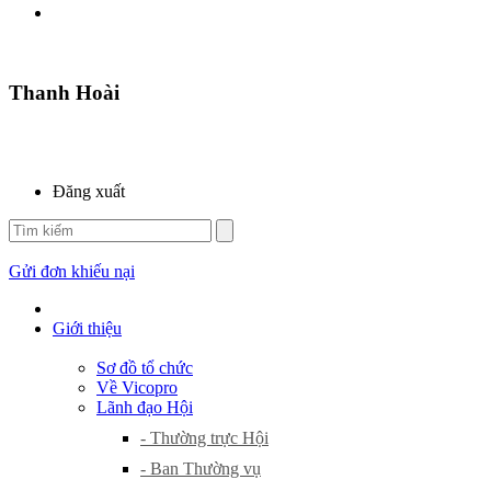
Thanh Hoài
Đăng xuất
Gửi đơn khiếu nại
Giới thiệu
Sơ đồ tổ chức
Về Vicopro
Lãnh đạo Hội
- Thường trực Hội
- Ban Thường vụ