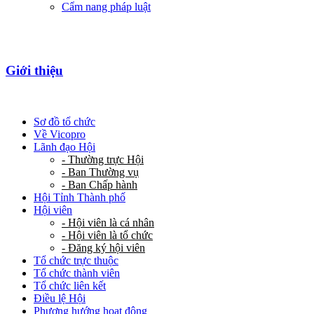
Cẩm nang pháp luật
Giới thiệu
Sơ đồ tổ chức
Về Vicopro
Lãnh đạo Hội
- Thường trực Hội
- Ban Thường vụ
- Ban Chấp hành
Hội Tỉnh Thành phố
Hội viên
- Hội viên là cá nhân
- Hội viên là tổ chức
- Đăng ký hội viên
Tổ chức trực thuộc
Tổ chức thành viên
Tổ chức liên kết
Điều lệ Hội
Phương hướng hoạt động