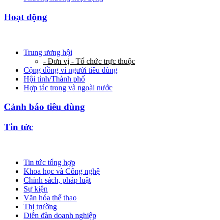
Hoạt động
Trung ương hội
- Đơn vị - Tổ chức trực thuộc
Cộng đồng vì người tiêu dùng
Hội tỉnh/Thành phố
Hợp tác trong và ngoài nước
Cảnh báo tiêu dùng
Tin tức
Tin tức tổng hợp
Khoa học và Công nghệ
Chính sách, pháp luật
Sự kiện
Văn hóa thể thao
Thị trường
Diễn đàn doanh nghiệp