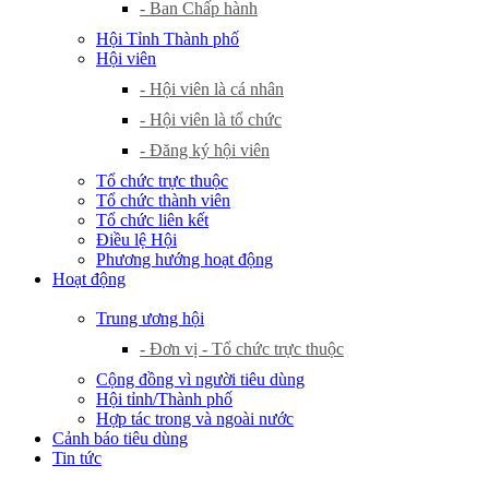
- Ban Chấp hành
Hội Tỉnh Thành phố
Hội viên
- Hội viên là cá nhân
- Hội viên là tổ chức
- Đăng ký hội viên
Tổ chức trực thuộc
Tổ chức thành viên
Tổ chức liên kết
Điều lệ Hội
Phương hướng hoạt động
Hoạt động
Trung ương hội
- Đơn vị - Tổ chức trực thuộc
Cộng đồng vì người tiêu dùng
Hội tỉnh/Thành phố
Hợp tác trong và ngoài nước
Cảnh báo tiêu dùng
Tin tức