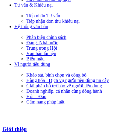
Tư vấn & Khiếu nại
Tiếp nhận Tư vấn
Tiếp nhận đơn thư khiếu nại
Hệ thống văn bản
Phản biện chính sách
Đảng, Nhà nước
Trung ương Hội
Văn bản tài liệu
Biểu mẫu
Vì người tiêu dùng
Khảo sát, bình chọn và công bố
Hàng hóa - Dịch vụ người tiêu dùng tin cậy
Giải pháp hỗ trợ bảo vệ người tiêu dùng
Doanh nghiệp, cá nhân cùng đồng hành
Hỏi – Đáp
Cẩm nang pháp luật
Giới thiệu