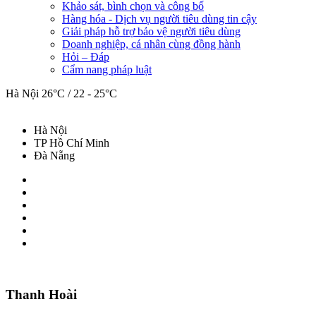
Khảo sát, bình chọn và công bố
Hàng hóa - Dịch vụ người tiêu dùng tin cậy
Giải pháp hỗ trợ bảo vệ người tiêu dùng
Doanh nghiệp, cá nhân cùng đồng hành
Hỏi – Đáp
Cẩm nang pháp luật
Hà Nội
26°C / 22 - 25°C
Hà Nội
TP Hồ Chí Minh
Đà Nẵng
Thanh Hoài