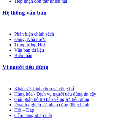
Tiếp nhận đơn thư khiếu nại
Hệ thống văn bản
Phản biện chính sách
Đảng, Nhà nước
Trung ương Hội
Văn bản tài liệu
Biểu mẫu
Vì người tiêu dùng
Khảo sát, bình chọn và công bố
Hàng hóa - Dịch vụ người tiêu dùng tin cậy
Giải pháp hỗ trợ bảo vệ người tiêu dùng
Doanh nghiệp, cá nhân cùng đồng hành
Hỏi – Đáp
Cẩm nang pháp luật