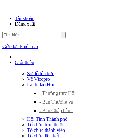
Tài khoản
Đăng xuất
Gửi đơn khiếu nại
Giới thiệu
Sơ đồ tổ chức
Về Vicopro
Lãnh đạo Hội
- Thường trực Hội
- Ban Thường vụ
- Ban Chấp hành
Hội Tỉnh Thành phố
Tổ chức trực thuộc
Tổ chức thành viên
Tổ chức liên kết