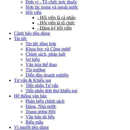
Đơn vị - Tổ chức trực thuộc
Hợp tác trong và ngoài nước
Hội viên
- Hội viên là cá nhân
- Hội viên là tổ chức
- Đăng ký hội viên
Cảnh báo tiêu dùng
Tin tức
Tin tức tổng hợp
Khoa học và Công nghệ
Chính sách, pháp luật
Sự kiện
Văn hóa thể thao
Thị trường
Diễn đàn doanh nghiệp
Tư vấn & Khiếu nại
Tiếp nhận Tư vấn
Tiếp nhận đơn thư khiếu nại
Hệ thống văn bản
Phản biện chính sách
Đảng, Nhà nước
Trung ương Hội
Văn bản tài liệu
Biểu mẫu
Vì người tiêu dùng