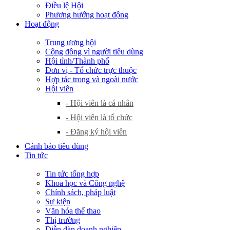
Điều lệ Hội
Phương hướng hoạt động
Hoạt động
Trung ương hội
Cộng đồng vì người tiêu dùng
Hội tỉnh/Thành phố
Đơn vị - Tổ chức trực thuộc
Hợp tác trong và ngoài nước
Hội viên
- Hội viên là cá nhân
- Hội viên là tổ chức
- Đăng ký hội viên
Cảnh báo tiêu dùng
Tin tức
Tin tức tổng hợp
Khoa học và Công nghệ
Chính sách, pháp luật
Sự kiện
Văn hóa thể thao
Thị trường
Diễn đàn doanh nghiệp