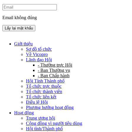
Email không đúng
Lấy lại mật khẩu
Giới thiệu
Sơ đồ tổ chức
Về Vicopro
Lãnh đạo Hội
- Thường trực Hội
- Ban Thường vụ
- Ban Chấp hành
Hội Tỉnh Thành phố
Tổ chức trực thuộc
Tổ chức thành viên
Tổ chức liên kết
Điều lệ Hội
Phương hướng hoạt động
Hoạt động
Trung ương hội
Cộng đồng vì người tiêu dùng
Hội tỉnh/Thành phố