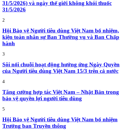
31/5/2026) và ngày thế giới không khói thuốc
31/5/2026
2
Hội Bảo vệ Người tiêu dùng Việt Nam bổ nhiệm,
kiện toàn nhân sự Ban Thường vụ và Ban Chấp
hành
3
Sôi nổi chuỗi hoạt động hưởng ứng Ngày Quyền
của Người tiêu dùng Việt Nam 15/3 trên cả nước
4
Tăng cường hợp tác Việt Nam – Nhật Bản trong
bảo vệ quyền lợi người tiêu dùng
5
Hội Bảo vệ Người tiêu dùng Việt Nam bổ nhiệm
Trưởng ban Truyền thông