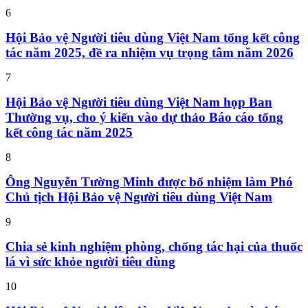
6
Hội Bảo vệ Người tiêu dùng Việt Nam tổng kết công
tác năm 2025, đề ra nhiệm vụ trọng tâm năm 2026
7
Hội Bảo vệ Người tiêu dùng Việt Nam họp Ban
Thường vụ, cho ý kiến vào dự thảo Báo cáo tổng
kết công tác năm 2025
8
Ông Nguyễn Tường Minh được bổ nhiệm làm Phó
Chủ tịch Hội Bảo vệ Người tiêu dùng Việt Nam
9
Chia sẻ kinh nghiệm phòng, chống tác hại của thuốc
lá vì sức khỏe người tiêu dùng
10