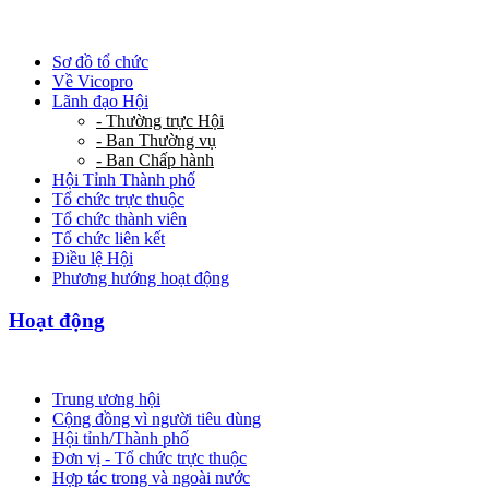
Sơ đồ tổ chức
Về Vicopro
Lãnh đạo Hội
- Thường trực Hội
- Ban Thường vụ
- Ban Chấp hành
Hội Tỉnh Thành phố
Tổ chức trực thuộc
Tổ chức thành viên
Tổ chức liên kết
Điều lệ Hội
Phương hướng hoạt động
Hoạt động
Trung ương hội
Cộng đồng vì người tiêu dùng
Hội tỉnh/Thành phố
Đơn vị - Tổ chức trực thuộc
Hợp tác trong và ngoài nước