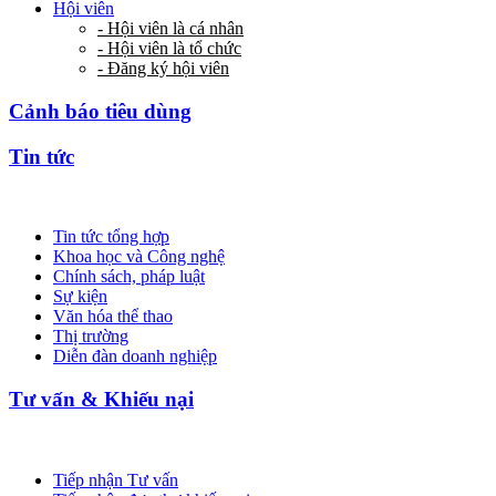
Hội viên
- Hội viên là cá nhân
- Hội viên là tổ chức
- Đăng ký hội viên
Cảnh báo tiêu dùng
Tin tức
Tin tức tổng hợp
Khoa học và Công nghệ
Chính sách, pháp luật
Sự kiện
Văn hóa thể thao
Thị trường
Diễn đàn doanh nghiệp
Tư vấn & Khiếu nại
Tiếp nhận Tư vấn