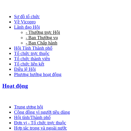
Sơ đồ tổ chức
Về Vicopro
Lãnh đạo Hội
- Thường trực Hội
- Ban Thường vụ
- Ban Chấp hành
Hội Tỉnh Thành phố
Tổ chức trực thuộc
Tổ chức thành viên
Tổ chức liên kết
Điều lệ Hội
Phương hướng hoạt động
Hoạt động
Trung ương hội
Cộng đồng vì người tiêu dùng
Hội tỉnh/Thành phố
Đơn vị - Tổ chức trực thuộc
Hợp tác trong và ngoài nước