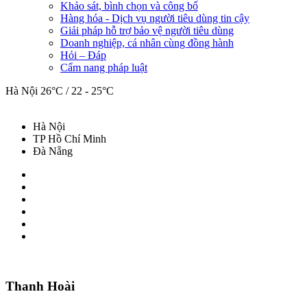
Khảo sát, bình chọn và công bố
Hàng hóa - Dịch vụ người tiêu dùng tin cậy
Giải pháp hỗ trợ bảo vệ người tiêu dùng
Doanh nghiệp, cá nhân cùng đồng hành
Hỏi – Đáp
Cẩm nang pháp luật
Hà Nội
26°C / 22 - 25°C
Hà Nội
TP Hồ Chí Minh
Đà Nẵng
Thanh Hoài