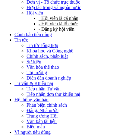
Đơn vị - Tổ chức trực thuộc
Hợp tác trong và ngoài nước
Hội viên
- Hội viên là cá nhân
- Hội viên là tổ chức
- Đăng ký hội viên
Cảnh báo tiêu dùng
Tin tức
Tin tức tổng hợp
Khoa học và Công nghệ
Chính sách, pháp luật
Sự kiện
Văn hóa thể thao
Thị trường
Diễn đàn doanh nghiệp
Tư vấn & Khiếu nại
Tiếp nhận Tư vấn
Tiếp nhận đơn thư khiếu nại
Hệ thống văn bản
Phản biện chính sách
Đảng, Nhà nước
Trung ương Hội
Văn bản tài liệu
Biểu mẫu
Vì người tiêu dùng