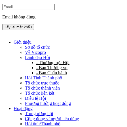
Email không đúng
Lấy lại mật khẩu
Giới thiệu
Sơ đồ tổ chức
Về Vicopro
Lãnh đạo Hội
- Thường trực Hội
- Ban Thường vụ
- Ban Chấp hành
Hội Tỉnh Thành phố
Tổ chức trực thuộc
Tổ chức thành viên
Tổ chức liên kết
Điều lệ Hội
Phương hướng hoạt động
Hoạt động
Trung ương hội
Cộng đồng vì người tiêu dùng
Hội tỉnh/Thành phố