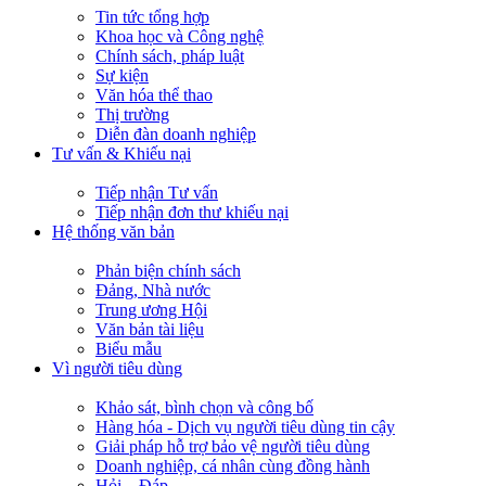
Tin tức tổng hợp
Khoa học và Công nghệ
Chính sách, pháp luật
Sự kiện
Văn hóa thể thao
Thị trường
Diễn đàn doanh nghiệp
Tư vấn & Khiếu nại
Tiếp nhận Tư vấn
Tiếp nhận đơn thư khiếu nại
Hệ thống văn bản
Phản biện chính sách
Đảng, Nhà nước
Trung ương Hội
Văn bản tài liệu
Biểu mẫu
Vì người tiêu dùng
Khảo sát, bình chọn và công bố
Hàng hóa - Dịch vụ người tiêu dùng tin cậy
Giải pháp hỗ trợ bảo vệ người tiêu dùng
Doanh nghiệp, cá nhân cùng đồng hành
Hỏi – Đáp