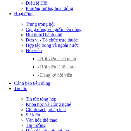
Điều lệ Hội
Phương hướng hoạt động
Hoạt động
Trung ương hội
Cộng đồng vì người tiêu dùng
Hội tỉnh/Thành phố
Đơn vị - Tổ chức trực thuộc
Hợp tác trong và ngoài nước
Hội viên
- Hội viên là cá nhân
- Hội viên là tổ chức
- Đăng ký hội viên
Cảnh báo tiêu dùng
Tin tức
Tin tức tổng hợp
Khoa học và Công nghệ
Chính sách, pháp luật
Sự kiện
Văn hóa thể thao
Thị trường
Diễn đàn doanh nghiệp