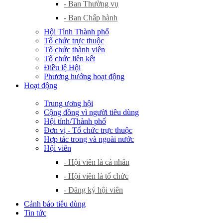
- Ban Thường vụ
- Ban Chấp hành
Hội Tỉnh Thành phố
Tổ chức trực thuộc
Tổ chức thành viên
Tổ chức liên kết
Điều lệ Hội
Phương hướng hoạt động
Hoạt động
Trung ương hội
Cộng đồng vì người tiêu dùng
Hội tỉnh/Thành phố
Đơn vị - Tổ chức trực thuộc
Hợp tác trong và ngoài nước
Hội viên
- Hội viên là cá nhân
- Hội viên là tổ chức
- Đăng ký hội viên
Cảnh báo tiêu dùng
Tin tức