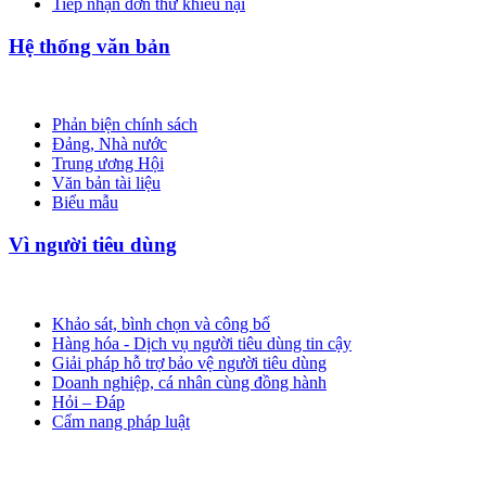
Tiếp nhận đơn thư khiếu nại
Hệ thống văn bản
Phản biện chính sách
Đảng, Nhà nước
Trung ương Hội
Văn bản tài liệu
Biểu mẫu
Vì người tiêu dùng
Khảo sát, bình chọn và công bố
Hàng hóa - Dịch vụ người tiêu dùng tin cậy
Giải pháp hỗ trợ bảo vệ người tiêu dùng
Doanh nghiệp, cá nhân cùng đồng hành
Hỏi – Đáp
Cẩm nang pháp luật