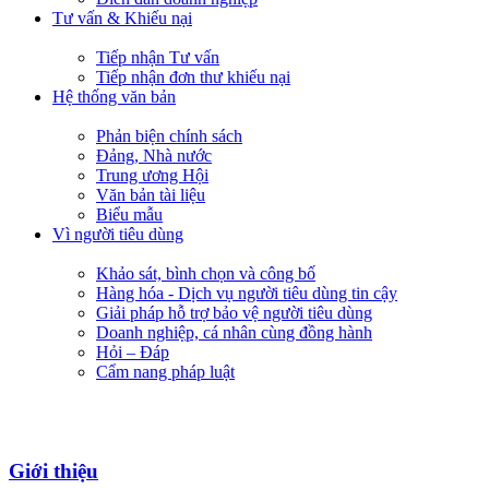
Tư vấn & Khiếu nại
Tiếp nhận Tư vấn
Tiếp nhận đơn thư khiếu nại
Hệ thống văn bản
Phản biện chính sách
Đảng, Nhà nước
Trung ương Hội
Văn bản tài liệu
Biểu mẫu
Vì người tiêu dùng
Khảo sát, bình chọn và công bố
Hàng hóa - Dịch vụ người tiêu dùng tin cậy
Giải pháp hỗ trợ bảo vệ người tiêu dùng
Doanh nghiệp, cá nhân cùng đồng hành
Hỏi – Đáp
Cẩm nang pháp luật
Giới thiệu