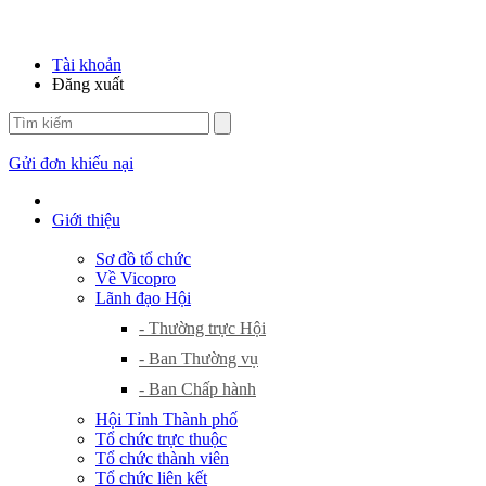
Tài khoản
Đăng xuất
Gửi đơn khiếu nại
Giới thiệu
Sơ đồ tổ chức
Về Vicopro
Lãnh đạo Hội
- Thường trực Hội
- Ban Thường vụ
- Ban Chấp hành
Hội Tỉnh Thành phố
Tổ chức trực thuộc
Tổ chức thành viên
Tổ chức liên kết