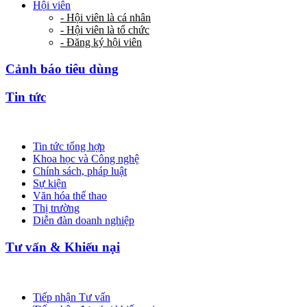
Hội viên
- Hội viên là cá nhân
- Hội viên là tổ chức
- Đăng ký hội viên
Cảnh báo tiêu dùng
Tin tức
Tin tức tổng hợp
Khoa học và Công nghệ
Chính sách, pháp luật
Sự kiện
Văn hóa thể thao
Thị trường
Diễn đàn doanh nghiệp
Tư vấn & Khiếu nại
Tiếp nhận Tư vấn