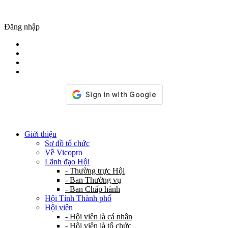
Đăng nhập
Giới thiệu
Sơ đồ tổ chức
Về Vicopro
Lãnh đạo Hội
- Thường trực Hội
- Ban Thường vụ
- Ban Chấp hành
Hội Tỉnh Thành phố
Hội viên
- Hội viên là cá nhân
- Hội viên là tổ chức