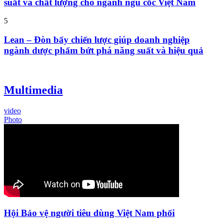
suất và chất lượng cho ngành ngũ cốc Việt Nam
5
Lean – Đòn bẩy chiến lược giúp doanh nghiệp
ngành dược phẩm bứt phá năng suất và hiệu quả
Multimedia
video
Photo
Hội Bảo vệ người tiêu dùng Việt Nam phối