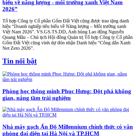
biểu về năng lượng - môi trường xanh Việt Nam
2026”
Tổ hợp Công ty Cổ phần Gốm Đất Việt cũng được trao tặng danh
hiệu “Doanh nghiệp tiêu biểu về Năng lượng – Môi trường xanh
Việt Nam 2026”. VS.GS.TS.DD, Anh hùng Lao động Nguyễn
Quang Mâu – Chủ tịch Hội đồng Quản trị Tổ hợp Công ty Cổ phần
Gốm Đất Việt cũng vinh dự đón nhận Danh hiệu “Công dân Xanh
Net Zero 2026”.
Tin nổi bật
Phòng học thông minh Phục Hưng: Đột phá không
gian, nâng tầm trải nghiệm
Nhà máy gạch Ấn Độ Millennium chính thức có văn
phòng đại diện tại Hà Nội và TP.HCM