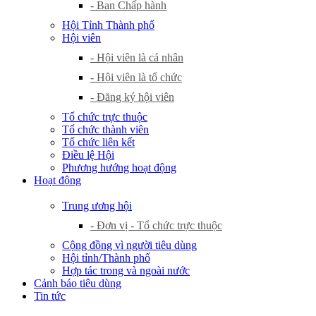
- Ban Chấp hành
Hội Tỉnh Thành phố
Hội viên
- Hội viên là cá nhân
- Hội viên là tổ chức
- Đăng ký hội viên
Tổ chức trực thuộc
Tổ chức thành viên
Tổ chức liên kết
Điều lệ Hội
Phương hướng hoạt động
Hoạt động
Trung ương hội
- Đơn vị - Tổ chức trực thuộc
Cộng đồng vì người tiêu dùng
Hội tỉnh/Thành phố
Hợp tác trong và ngoài nước
Cảnh báo tiêu dùng
Tin tức