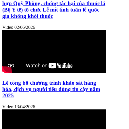
hợp Quỹ Phòng, chống tác hại của thuốc lá
(Bộ Y tế) tổ chức Lễ mít tinh tuần lễ quốc
gia không khói thuốc
Video
02/06/2026
Lễ công bố chương trình khảo sát hàng
hóa, dịch vụ người tiêu dùng tin cậy năm
2025
Video
13/04/2026