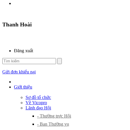
Thanh Hoài
Đăng xuất
Gửi đơn khiếu nại
Giới thiệu
Sơ đồ tổ chức
Về Vicopro
Lãnh đạo Hội
- Thường trực Hội
- Ban Thường vụ