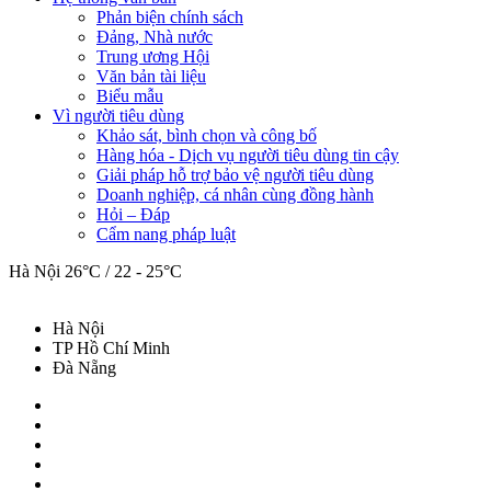
Phản biện chính sách
Đảng, Nhà nước
Trung ương Hội
Văn bản tài liệu
Biểu mẫu
Vì người tiêu dùng
Khảo sát, bình chọn và công bố
Hàng hóa - Dịch vụ người tiêu dùng tin cậy
Giải pháp hỗ trợ bảo vệ người tiêu dùng
Doanh nghiệp, cá nhân cùng đồng hành
Hỏi – Đáp
Cẩm nang pháp luật
Hà Nội
26°C / 22 - 25°C
Hà Nội
TP Hồ Chí Minh
Đà Nẵng