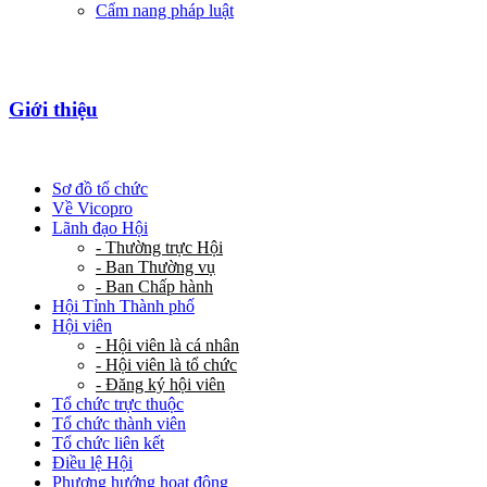
Cẩm nang pháp luật
Giới thiệu
Sơ đồ tổ chức
Về Vicopro
Lãnh đạo Hội
- Thường trực Hội
- Ban Thường vụ
- Ban Chấp hành
Hội Tỉnh Thành phố
Hội viên
- Hội viên là cá nhân
- Hội viên là tổ chức
- Đăng ký hội viên
Tổ chức trực thuộc
Tổ chức thành viên
Tổ chức liên kết
Điều lệ Hội
Phương hướng hoạt động