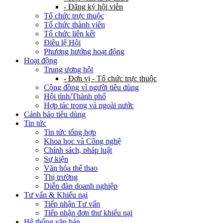
- Đăng ký hội viên
Tổ chức trực thuộc
Tổ chức thành viên
Tổ chức liên kết
Điều lệ Hội
Phương hướng hoạt động
Hoạt động
Trung ương hội
- Đơn vị - Tổ chức trực thuộc
Cộng đồng vì người tiêu dùng
Hội tỉnh/Thành phố
Hợp tác trong và ngoài nước
Cảnh báo tiêu dùng
Tin tức
Tin tức tổng hợp
Khoa học và Công nghệ
Chính sách, pháp luật
Sự kiện
Văn hóa thể thao
Thị trường
Diễn đàn doanh nghiệp
Tư vấn & Khiếu nại
Tiếp nhận Tư vấn
Tiếp nhận đơn thư khiếu nại
Hệ thống văn bản