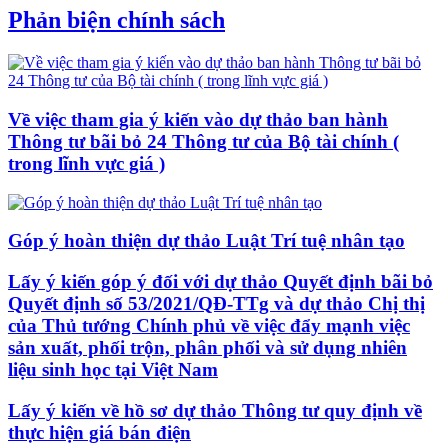
Phản biện chính sách
Về việc tham gia ý kiến vào dự thảo ban hành
Thông tư bãi bỏ 24 Thông tư của Bộ tài chính (
trong lĩnh vực giá )
Góp ý hoàn thiện dự thảo Luật Trí tuệ nhân tạo
Lấy ý kiến góp ý đối với dự thảo Quyết định bãi bỏ
Quyết định số 53/2021/QĐ-TTg và dự thảo Chị thị
của Thủ tướng Chính phủ về việc đẩy mạnh việc
sản xuất, phối trộn, phân phối và sử dụng nhiên
liệu sinh học tại Việt Nam
Lấy ý kiến về hồ sơ dự thảo Thông tư quy định về
thực hiện giá bán điện