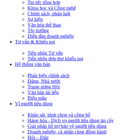
Tin tức tổng hợp
Khoa học và Công nghệ
Chính sách, pháp luật
Sự kiện
Văn hóa thể thao
Thị trường
Diễn đàn doanh nghiệp
Tư vấn & Khiếu nại
Tiếp nhận Tư vấn
Tiếp nhận đơn thư khiếu nại
Hệ thống văn bản
Phản biện chính sách
Đảng, Nhà nước
Trung ương Hội
Văn bản tài liệu
Biểu mẫu
Vì người tiêu dùng
Khảo sát, bình chọn và công bố
Hàng hóa - Dịch vụ người tiêu dùng tin cậy
Giải pháp hỗ trợ bảo vệ người tiêu dùng
Doanh nghiệp, cá nhân cùng đồng hành
Hỏi – Đáp