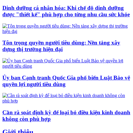
Dinh dưỡng cá nhân hóa: Khi chế độ dinh dưỡng
được "thiết kế" phù hợp cho từng nhu cầu sức khỏe
Tôn trọng quyền người tiêu dùng: Nền tảng xây
dựng thị trường hiện đại
Ủy ban Cạnh tranh Quốc Gia phổ biến Luật Bảo vệ
quyền lợi người tiêu dùng
Cần rà soát định kỳ để loại bỏ điều kiện kinh doanh
không còn phù hợp
Giới thiệu