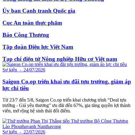
Ủy ban Cạnh tranh Quốc gia
Cục An toàn thực phẩm
Báo Công Thương
Tập đoàn Điện lực Việt Nam
Tạp chí điện tử Nông nghiệp Hữu cơ Việt nam
Sự kiện
- 24/07/2026
Saigon Co.op triển khai ưu đãi tựu trường, giảm áp
lực chi tiêu
Từ 23/7 đến 5/8, Saigon Co.op triển khai chương trình “Deal tựu
trường - Giá yêu thương” ưu đãi đến 67%, gia tăng quyền lợi thành
viên, mở rộng hệ sinh thái đổi điểm.
Sự kiện
- 22/07/2026