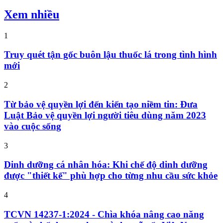
Xem nhiều
1
Truy quét tận gốc buôn lậu thuốc lá trong tình hình
mới
2
Từ bảo vệ quyền lợi đến kiến tạo niềm tin: Đưa
Luật Bảo vệ quyền lợi người tiêu dùng năm 2023
vào cuộc sống
3
Dinh dưỡng cá nhân hóa: Khi chế độ dinh dưỡng
được "thiết kế" phù hợp cho từng nhu cầu sức khỏe
4
TCVN 14237-1:2024 - Chìa khóa nâng cao năng