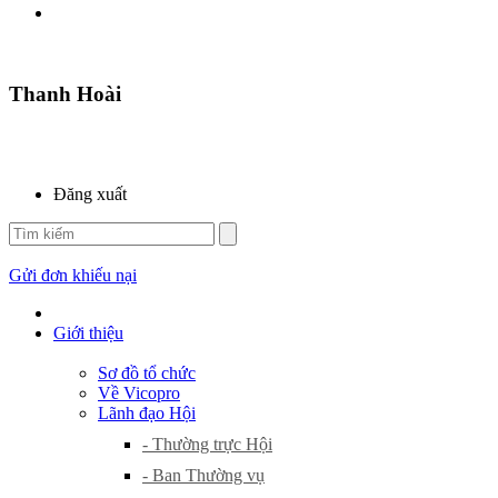
Thanh Hoài
Đăng xuất
Gửi đơn khiếu nại
Giới thiệu
Sơ đồ tổ chức
Về Vicopro
Lãnh đạo Hội
- Thường trực Hội
- Ban Thường vụ