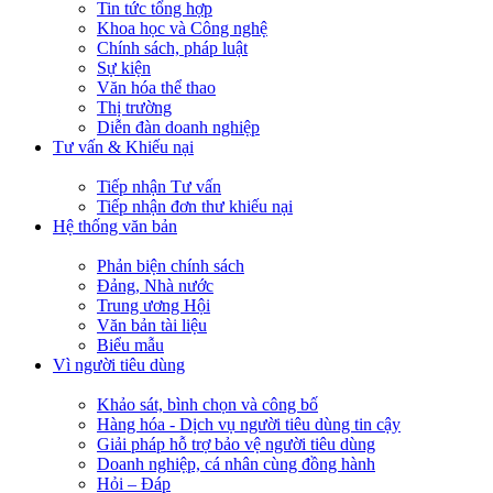
Tin tức tổng hợp
Khoa học và Công nghệ
Chính sách, pháp luật
Sự kiện
Văn hóa thể thao
Thị trường
Diễn đàn doanh nghiệp
Tư vấn & Khiếu nại
Tiếp nhận Tư vấn
Tiếp nhận đơn thư khiếu nại
Hệ thống văn bản
Phản biện chính sách
Đảng, Nhà nước
Trung ương Hội
Văn bản tài liệu
Biểu mẫu
Vì người tiêu dùng
Khảo sát, bình chọn và công bố
Hàng hóa - Dịch vụ người tiêu dùng tin cậy
Giải pháp hỗ trợ bảo vệ người tiêu dùng
Doanh nghiệp, cá nhân cùng đồng hành
Hỏi – Đáp