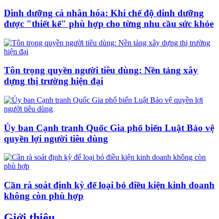
Dinh dưỡng cá nhân hóa: Khi chế độ dinh dưỡng
được "thiết kế" phù hợp cho từng nhu cầu sức khỏe
Tôn trọng quyền người tiêu dùng: Nền tảng xây
dựng thị trường hiện đại
Ủy ban Cạnh tranh Quốc Gia phổ biến Luật Bảo vệ
quyền lợi người tiêu dùng
Cần rà soát định kỳ để loại bỏ điều kiện kinh doanh
không còn phù hợp
Giới thiệu