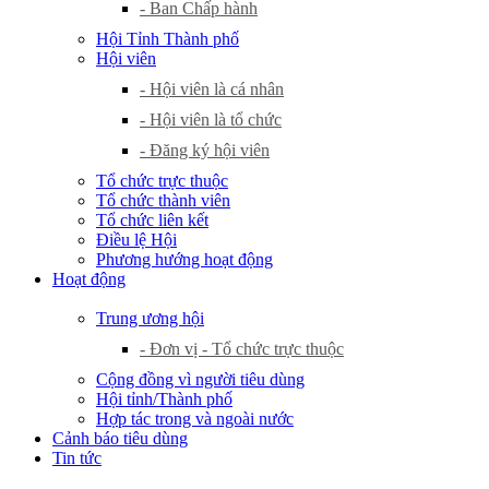
- Ban Chấp hành
Hội Tỉnh Thành phố
Hội viên
- Hội viên là cá nhân
- Hội viên là tổ chức
- Đăng ký hội viên
Tổ chức trực thuộc
Tổ chức thành viên
Tổ chức liên kết
Điều lệ Hội
Phương hướng hoạt động
Hoạt động
Trung ương hội
- Đơn vị - Tổ chức trực thuộc
Cộng đồng vì người tiêu dùng
Hội tỉnh/Thành phố
Hợp tác trong và ngoài nước
Cảnh báo tiêu dùng
Tin tức