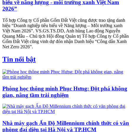
biểu về năng lượng - môi trường xanh Việt Nam
2026”
Tổ hợp Công ty Cổ phần Gốm Đất Việt cũng được trao tặng danh
hiệu “Doanh nghiệp tiêu biểu về Năng lượng – Môi trường xanh
Việt Nam 2026”. VS.GS.TS.DD, Anh hùng Lao động Nguyễn
Quang Mâu – Chủ tịch Hội đồng Quản trị Tổ hợp Công ty Cổ phần
Gốm Đất Việt cũng vinh dự đón nhận Danh hiệu “Công dân Xanh
Net Zero 2026”.
Tin nổi bật
Phòng học thông minh Phục Hưng: Đột phá không
gian, nâng tầm trải nghiệm
Nhà máy gạch Ấn Độ Millennium chính thức có văn
phòng đại diện tại Hà Nội và TP.HCM