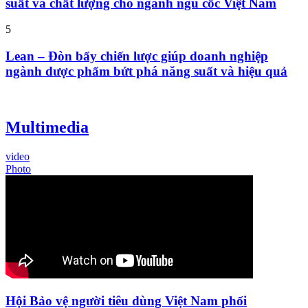
suất và chất lượng cho ngành ngũ cốc Việt Nam
5
Lean – Đòn bẩy chiến lược giúp doanh nghiệp
ngành dược phẩm bứt phá năng suất và hiệu quả
Multimedia
video
Photo
Hội Bảo vệ người tiêu dùng Việt Nam phối