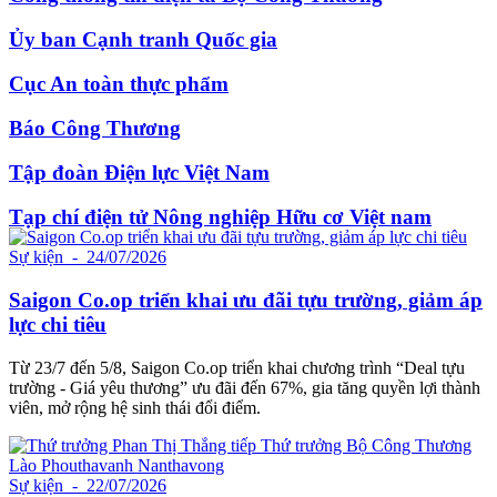
Ủy ban Cạnh tranh Quốc gia
Cục An toàn thực phẩm
Báo Công Thương
Tập đoàn Điện lực Việt Nam
Tạp chí điện tử Nông nghiệp Hữu cơ Việt nam
Sự kiện
- 24/07/2026
Saigon Co.op triển khai ưu đãi tựu trường, giảm áp
lực chi tiêu
Từ 23/7 đến 5/8, Saigon Co.op triển khai chương trình “Deal tựu
trường - Giá yêu thương” ưu đãi đến 67%, gia tăng quyền lợi thành
viên, mở rộng hệ sinh thái đổi điểm.
Sự kiện
- 22/07/2026