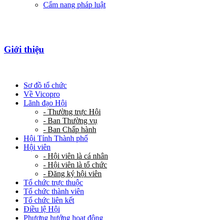
Cẩm nang pháp luật
Giới thiệu
Sơ đồ tổ chức
Về Vicopro
Lãnh đạo Hội
- Thường trực Hội
- Ban Thường vụ
- Ban Chấp hành
Hội Tỉnh Thành phố
Hội viên
- Hội viên là cá nhân
- Hội viên là tổ chức
- Đăng ký hội viên
Tổ chức trực thuộc
Tổ chức thành viên
Tổ chức liên kết
Điều lệ Hội
Phương hướng hoạt động