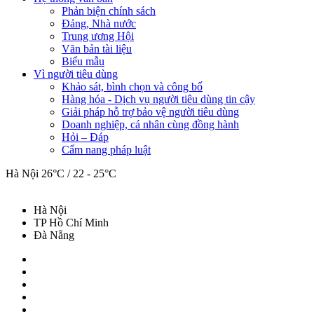
Phản biện chính sách
Đảng, Nhà nước
Trung ương Hội
Văn bản tài liệu
Biểu mẫu
Vì người tiêu dùng
Khảo sát, bình chọn và công bố
Hàng hóa - Dịch vụ người tiêu dùng tin cậy
Giải pháp hỗ trợ bảo vệ người tiêu dùng
Doanh nghiệp, cá nhân cùng đồng hành
Hỏi – Đáp
Cẩm nang pháp luật
Hà Nội
26°C / 22 - 25°C
Hà Nội
TP Hồ Chí Minh
Đà Nẵng