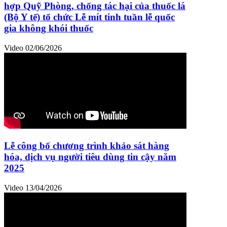
hợp Quỹ Phòng, chống tác hại của thuốc lá
(Bộ Y tế) tổ chức Lễ mít tinh tuần lễ quốc
gia không khói thuốc
Video
02/06/2026
Lễ công bố chương trình khảo sát hàng
hóa, dịch vụ người tiêu dùng tin cậy năm
2025
Video
13/04/2026