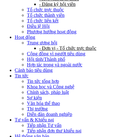
- Đăng ký hội viên
Tổ chức trực thuộc
Tổ chức thành viên
Tổ chức liên kết
Điều lệ Hội
Phương hướng hoạt động
Hoạt động
Trung ương hội
- Đơn vị - Tổ chức trực thuộc
Cộng đồng vì người tiêu dùng
Hội tỉnh/Thành phố
Hợp tác trong và ngoài nước
Cảnh báo tiêu dùng
Tin tức
Tin tức tổng hợp
Khoa học và Công nghệ
Chính sách, pháp luật
Sự kiện
Văn hóa thể thao
Thị trường
Diễn đàn doanh nghiệp
Tư vấn & Khiếu nại
Tiếp nhận Tư vấn
Tiếp nhận đơn thư khiếu nại
Hệ thống văn bản