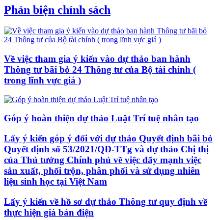
Phản biện chính sách
Về việc tham gia ý kiến vào dự thảo ban hành
Thông tư bãi bỏ 24 Thông tư của Bộ tài chính (
trong lĩnh vực giá )
Góp ý hoàn thiện dự thảo Luật Trí tuệ nhân tạo
Lấy ý kiến góp ý đối với dự thảo Quyết định bãi bỏ
Quyết định số 53/2021/QĐ-TTg và dự thảo Chị thị
của Thủ tướng Chính phủ về việc đẩy mạnh việc
sản xuất, phối trộn, phân phối và sử dụng nhiên
liệu sinh học tại Việt Nam
Lấy ý kiến về hồ sơ dự thảo Thông tư quy định về
thực hiện giá bán điện