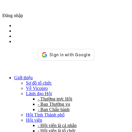
Đăng nhập
Giới thiệu
Sơ đồ tổ chức
Về Vicopro
Lãnh đạo Hội
- Thường trực Hội
- Ban Thường vụ
- Ban Chấp hành
Hội Tỉnh Thành phố
Hội viên
- Hội viên là cá nhân
- Hội viên là tổ chức