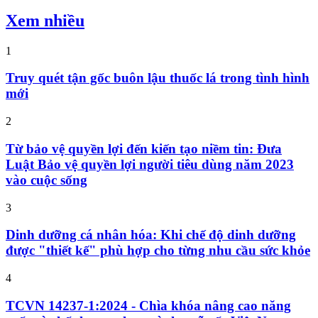
Xem nhiều
1
Truy quét tận gốc buôn lậu thuốc lá trong tình hình
mới
2
Từ bảo vệ quyền lợi đến kiến tạo niềm tin: Đưa
Luật Bảo vệ quyền lợi người tiêu dùng năm 2023
vào cuộc sống
3
Dinh dưỡng cá nhân hóa: Khi chế độ dinh dưỡng
được "thiết kế" phù hợp cho từng nhu cầu sức khỏe
4
TCVN 14237-1:2024 - Chìa khóa nâng cao năng