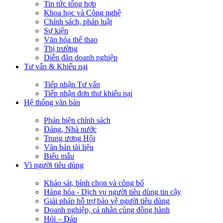
Tin tức tổng hợp
Khoa học và Công nghệ
Chính sách, pháp luật
Sự kiện
Văn hóa thể thao
Thị trường
Diễn đàn doanh nghiệp
Tư vấn & Khiếu nại
Tiếp nhận Tư vấn
Tiếp nhận đơn thư khiếu nại
Hệ thống văn bản
Phản biện chính sách
Đảng, Nhà nước
Trung ương Hội
Văn bản tài liệu
Biểu mẫu
Vì người tiêu dùng
Khảo sát, bình chọn và công bố
Hàng hóa - Dịch vụ người tiêu dùng tin cậy
Giải pháp hỗ trợ bảo vệ người tiêu dùng
Doanh nghiệp, cá nhân cùng đồng hành
Hỏi – Đáp