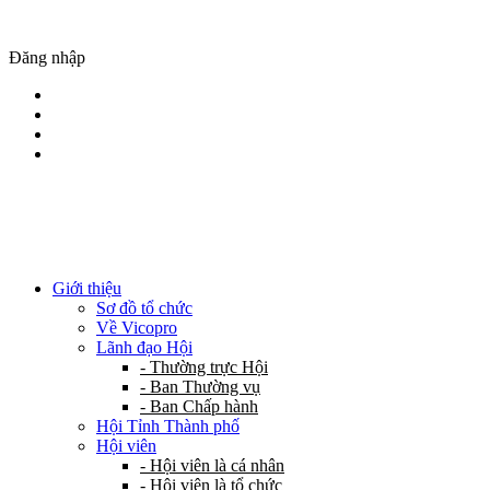
Đăng nhập
Giới thiệu
Sơ đồ tổ chức
Về Vicopro
Lãnh đạo Hội
- Thường trực Hội
- Ban Thường vụ
- Ban Chấp hành
Hội Tỉnh Thành phố
Hội viên
- Hội viên là cá nhân
- Hội viên là tổ chức