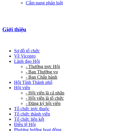
Cẩm nang pháp luật
Giới thiệu
Sơ đồ tổ chức
Về Vicopro
Lãnh đạo Hội
- Thường trực Hội
- Ban Thường vụ
- Ban Chấp hành
Hội Tỉnh Thành phố
Hội viên
- Hội viên là cá nhân
- Hội viên là tổ chức
- Đăng ký hội viên
Tổ chức trực thuộc
Tổ chức thành viên
Tổ chức liên kết
Điều lệ Hội
Phương hướng hoạt động