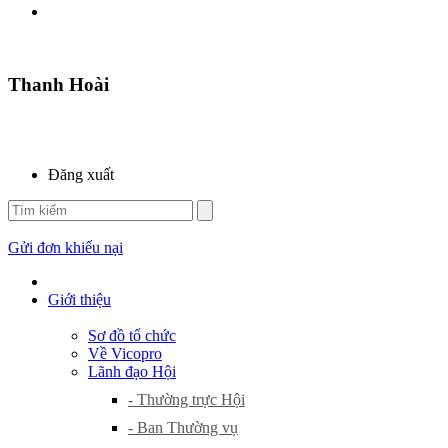
Thanh Hoài
Đăng xuất
Gửi đơn khiếu nại
Giới thiệu
Sơ đồ tổ chức
Về Vicopro
Lãnh đạo Hội
- Thường trực Hội
- Ban Thường vụ