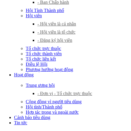
- Ban Chấp hành
Hội Tỉnh Thành phố
Hội viên
- Hội viên là cá nhân
- Hội viên là tổ chức
- Đăng ký hội viên
Tổ chức trực thuộc
Tổ chức thành viên
Tổ chức liên kết
Điều lệ Hội
Phương hướng hoạt động
Hoạt động
Trung ương hội
- Đơn vị - Tổ chức trực thuộc
Cộng đồng vì người tiêu dùng
Hội tỉnh/Thành phố
Hợp tác trong và ngoài nước
Cảnh báo tiêu dùng
Tin tức