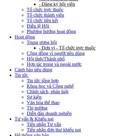
- Đăng ký hội viên
Tổ chức trực thuộc
Tổ chức thành viên
Tổ chức liên kết
Điều lệ Hội
Phương hướng hoạt động
Hoạt động
Trung ương hội
- Đơn vị - Tổ chức trực thuộc
Cộng đồng vì người tiêu dùng
Hội tỉnh/Thành phố
Hợp tác trong và ngoài nước
Cảnh báo tiêu dùng
Tin tức
Tin tức tổng hợp
Khoa học và Công nghệ
Chính sách, pháp luật
Sự kiện
Văn hóa thể thao
Thị trường
Diễn đàn doanh nghiệp
Tư vấn & Khiếu nại
Tiếp nhận Tư vấn
Tiếp nhận đơn thư khiếu nại
Hệ thống văn bản