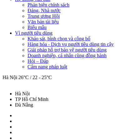
Phản biện chính sách
Đảng, Nhà nước
Trung ương Hội
Văn bản tài liệu
Biểu mẫu
Vì người tiêu dùng
Khảo sát, bình chọn và công bố
Hàng hóa - Dịch vụ người tiêu dùng tin cậy
Giải pháp hỗ trợ bảo vệ người tiêu dùng
Doanh nghiệp, cá nhân cùng đồng hành
Hỏi – Đáp
Cẩm nang pháp luật
Hà Nội
26°C / 22 - 25°C
Hà Nội
TP Hồ Chí Minh
Đà Nẵng