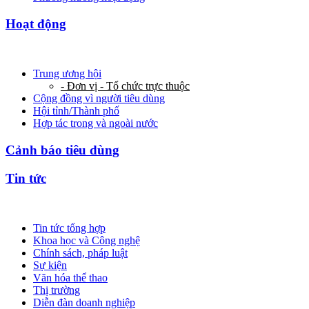
Hoạt động
Trung ương hội
- Đơn vị - Tổ chức trực thuộc
Cộng đồng vì người tiêu dùng
Hội tỉnh/Thành phố
Hợp tác trong và ngoài nước
Cảnh báo tiêu dùng
Tin tức
Tin tức tổng hợp
Khoa học và Công nghệ
Chính sách, pháp luật
Sự kiện
Văn hóa thể thao
Thị trường
Diễn đàn doanh nghiệp