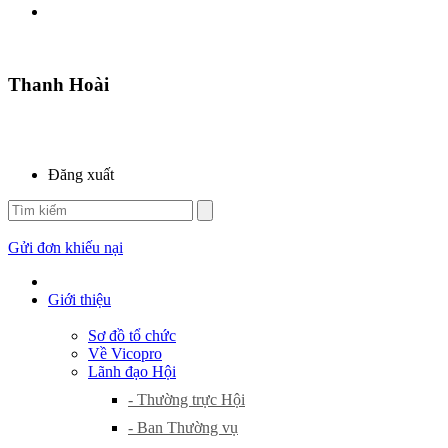
Thanh Hoài
Đăng xuất
Gửi đơn khiếu nại
Giới thiệu
Sơ đồ tổ chức
Về Vicopro
Lãnh đạo Hội
- Thường trực Hội
- Ban Thường vụ