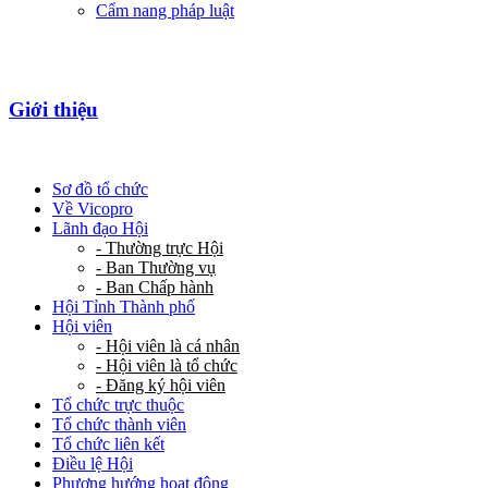
Cẩm nang pháp luật
Giới thiệu
Sơ đồ tổ chức
Về Vicopro
Lãnh đạo Hội
- Thường trực Hội
- Ban Thường vụ
- Ban Chấp hành
Hội Tỉnh Thành phố
Hội viên
- Hội viên là cá nhân
- Hội viên là tổ chức
- Đăng ký hội viên
Tổ chức trực thuộc
Tổ chức thành viên
Tổ chức liên kết
Điều lệ Hội
Phương hướng hoạt động