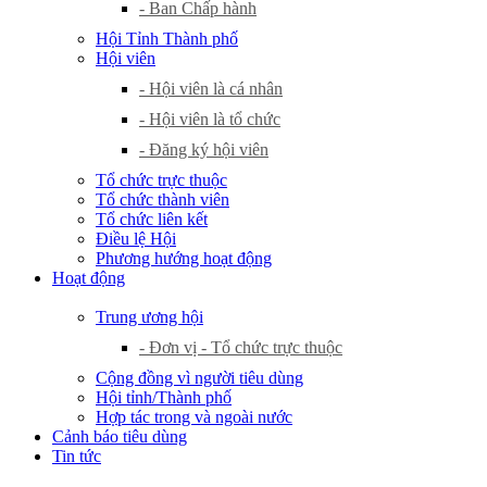
- Ban Chấp hành
Hội Tỉnh Thành phố
Hội viên
- Hội viên là cá nhân
- Hội viên là tổ chức
- Đăng ký hội viên
Tổ chức trực thuộc
Tổ chức thành viên
Tổ chức liên kết
Điều lệ Hội
Phương hướng hoạt động
Hoạt động
Trung ương hội
- Đơn vị - Tổ chức trực thuộc
Cộng đồng vì người tiêu dùng
Hội tỉnh/Thành phố
Hợp tác trong và ngoài nước
Cảnh báo tiêu dùng
Tin tức