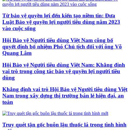
Từ bảo vệ quyền lợi đến kiến tạo niềm tin: Đưa
Luật Bảo vệ quyền lợi người tiêu dùng năm 2023
vào cuộc sống
Hội Bảo vệ Người tiêu dùng Việt Nam công bố
quyết định bổ nhiệm Phó Chủ tịch đối với ông Võ
Quang Lâm
Hội Bảo vệ Người tiêu dùng Việt Nam: Khẳng định
vai trò trong công tác bảo vệ quyền lợi người tiêu
dùng
Khẳng định vai trò Hội Bảo vệ Người tiêu dùng Việt
Nam trong xây dựng thị trường bán lẻ hiện đại, an
toàn
Truy quét tận gốc buôn lậu thuốc lá trong tình hình