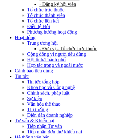
- Đăng ký hội viên
Tổ chức trực thuộc
Tổ chức thành viên
Tổ chức liên kết
Điều lệ Hội
Phương hướng hoạt động
Hoạt động
Trung ương hội
- Đơn vị - Tổ chức trực thuộc
Cộng đồng vì người tiêu dùng
Hội tỉnh/Thành phố
Hợp tác trong và ngoài nước
Cảnh báo tiêu dùng
Tin tức
Tin tức tổng hợp
Khoa học và Công nghệ
Chính sách, pháp luật
Sự kiện
Văn hóa thể thao
Thị trường
Diễn đàn doanh nghiệp
Tư vấn & Khiếu nại
Tiếp nhận Tư vấn
Tiếp nhận đơn thư khiếu nại
Hệ thống văn bản