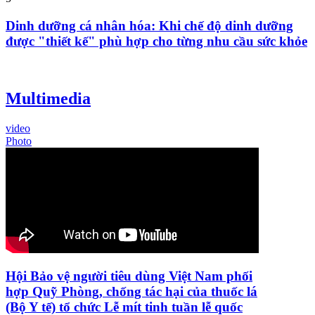
Dinh dưỡng cá nhân hóa: Khi chế độ dinh dưỡng
được "thiết kế" phù hợp cho từng nhu cầu sức khỏe
Multimedia
video
Photo
Hội Bảo vệ người tiêu dùng Việt Nam phối
hợp Quỹ Phòng, chống tác hại của thuốc lá
(Bộ Y tế) tổ chức Lễ mít tinh tuần lễ quốc