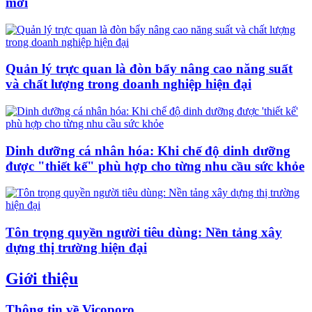
mới
Quản lý trực quan là đòn bẩy nâng cao năng suất
và chất lượng trong doanh nghiệp hiện đại
Dinh dưỡng cá nhân hóa: Khi chế độ dinh dưỡng
được "thiết kế" phù hợp cho từng nhu cầu sức khỏe
Tôn trọng quyền người tiêu dùng: Nền tảng xây
dựng thị trường hiện đại
Giới thiệu
Thông tin về Vicoporo