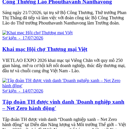
Công Thương Lào Phouthavanh Nanthavong
Sáng ngày 21/7/2026, tại trụ sở Bộ Công Thương, Thứ trưởng Phan
Thị Thắng đã tiếp và làm việc với đoàn công tác Bộ Công Thương
Lào do Thứ trưởng Phouthavanh Nanthavong làm Trưởng đoàn.
Sự kiện
- 17/07/2026
Khai mạc Hội chợ Thương mại Việt
VIETLAO EXPO 2026 khai mạc tại Viêng Chăn với quy mô 250
gian hàng, mở ra cơ hội kết nối doanh nghiệp, thúc đẩy thương mại,
đầu tư và chuỗi cung ứng Việt Nam - Lào.
Sự kiện
- 14/07/2026
Tập đoàn TH được vinh danh 'Doanh nghiệp xanh
– Net Zero hành động'
Tập đoàn TH được vinh danh “Doanh nghiệp xanh – Net Zero
hành động” tại Diễn đàn Năng lượng và Môi trường Thế giới – Việt