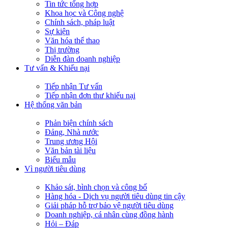
Tin tức tổng hợp
Khoa học và Công nghệ
Chính sách, pháp luật
Sự kiện
Văn hóa thể thao
Thị trường
Diễn đàn doanh nghiệp
Tư vấn & Khiếu nại
Tiếp nhận Tư vấn
Tiếp nhận đơn thư khiếu nại
Hệ thống văn bản
Phản biện chính sách
Đảng, Nhà nước
Trung ương Hội
Văn bản tài liệu
Biểu mẫu
Vì người tiêu dùng
Khảo sát, bình chọn và công bố
Hàng hóa - Dịch vụ người tiêu dùng tin cậy
Giải pháp hỗ trợ bảo vệ người tiêu dùng
Doanh nghiệp, cá nhân cùng đồng hành
Hỏi – Đáp