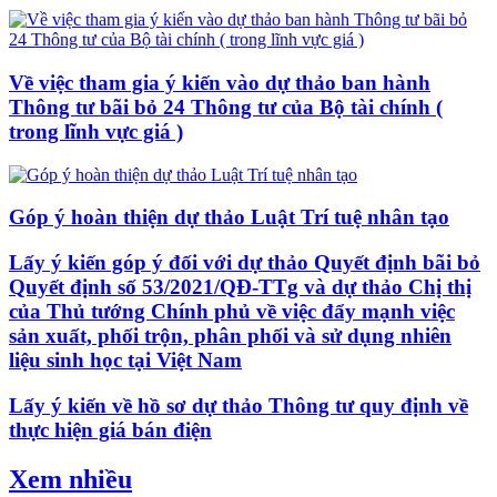
Về việc tham gia ý kiến vào dự thảo ban hành
Thông tư bãi bỏ 24 Thông tư của Bộ tài chính (
trong lĩnh vực giá )
Góp ý hoàn thiện dự thảo Luật Trí tuệ nhân tạo
Lấy ý kiến góp ý đối với dự thảo Quyết định bãi bỏ
Quyết định số 53/2021/QĐ-TTg và dự thảo Chị thị
của Thủ tướng Chính phủ về việc đẩy mạnh việc
sản xuất, phối trộn, phân phối và sử dụng nhiên
liệu sinh học tại Việt Nam
Lấy ý kiến về hồ sơ dự thảo Thông tư quy định về
thực hiện giá bán điện
Xem nhiều