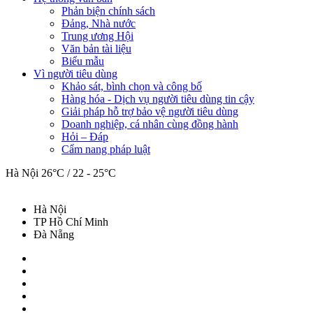
Phản biện chính sách
Đảng, Nhà nước
Trung ương Hội
Văn bản tài liệu
Biểu mẫu
Vì người tiêu dùng
Khảo sát, bình chọn và công bố
Hàng hóa - Dịch vụ người tiêu dùng tin cậy
Giải pháp hỗ trợ bảo vệ người tiêu dùng
Doanh nghiệp, cá nhân cùng đồng hành
Hỏi – Đáp
Cẩm nang pháp luật
Hà Nội
26°C / 22 - 25°C
Hà Nội
TP Hồ Chí Minh
Đà Nẵng