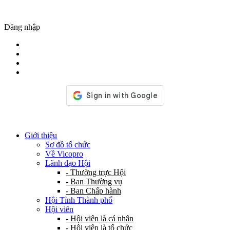
Đăng nhập
Giới thiệu
Sơ đồ tổ chức
Về Vicopro
Lãnh đạo Hội
- Thường trực Hội
- Ban Thường vụ
- Ban Chấp hành
Hội Tỉnh Thành phố
Hội viên
- Hội viên là cá nhân
- Hội viên là tổ chức