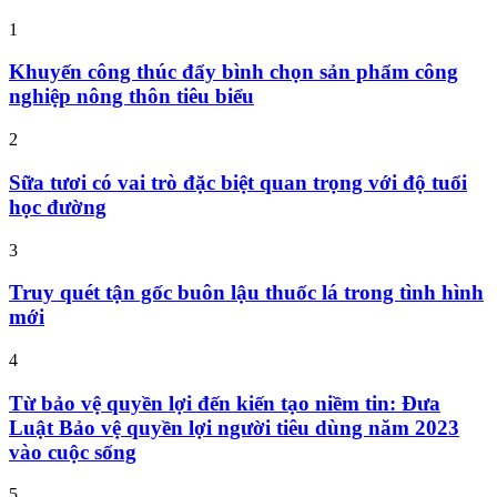
1
Khuyến công thúc đẩy bình chọn sản phẩm công
nghiệp nông thôn tiêu biểu
2
Sữa tươi có vai trò đặc biệt quan trọng với độ tuổi
học đường
3
Truy quét tận gốc buôn lậu thuốc lá trong tình hình
mới
4
Từ bảo vệ quyền lợi đến kiến tạo niềm tin: Đưa
Luật Bảo vệ quyền lợi người tiêu dùng năm 2023
vào cuộc sống
5