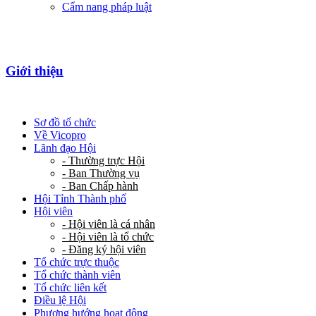
Cẩm nang pháp luật
Giới thiệu
Sơ đồ tổ chức
Về Vicopro
Lãnh đạo Hội
- Thường trực Hội
- Ban Thường vụ
- Ban Chấp hành
Hội Tỉnh Thành phố
Hội viên
- Hội viên là cá nhân
- Hội viên là tổ chức
- Đăng ký hội viên
Tổ chức trực thuộc
Tổ chức thành viên
Tổ chức liên kết
Điều lệ Hội
Phương hướng hoạt động