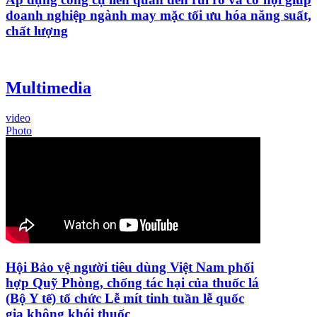
doanh nghiệp ngành may mặc tối ưu hóa năng suất,
chất lượng
Multimedia
video
Photo
Hội Bảo vệ người tiêu dùng Việt Nam phối
hợp Quỹ Phòng, chống tác hại của thuốc lá
(Bộ Y tế) tổ chức Lễ mít tinh tuần lễ quốc
gia không khói thuốc