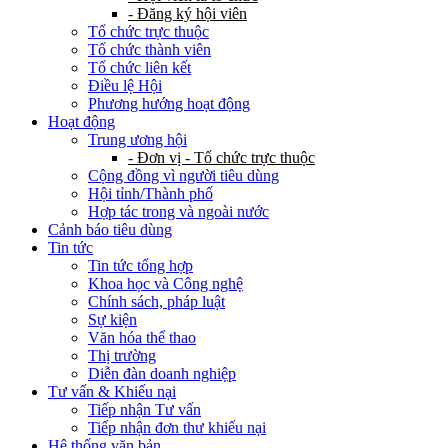
- Đăng ký hội viên
Tổ chức trực thuộc
Tổ chức thành viên
Tổ chức liên kết
Điều lệ Hội
Phương hướng hoạt động
Hoạt động
Trung ương hội
- Đơn vị - Tổ chức trực thuộc
Cộng đồng vì người tiêu dùng
Hội tỉnh/Thành phố
Hợp tác trong và ngoài nước
Cảnh báo tiêu dùng
Tin tức
Tin tức tổng hợp
Khoa học và Công nghệ
Chính sách, pháp luật
Sự kiện
Văn hóa thể thao
Thị trường
Diễn đàn doanh nghiệp
Tư vấn & Khiếu nại
Tiếp nhận Tư vấn
Tiếp nhận đơn thư khiếu nại
Hệ thống văn bản