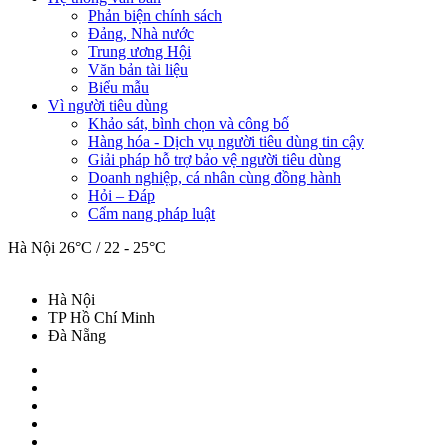
Phản biện chính sách
Đảng, Nhà nước
Trung ương Hội
Văn bản tài liệu
Biểu mẫu
Vì người tiêu dùng
Khảo sát, bình chọn và công bố
Hàng hóa - Dịch vụ người tiêu dùng tin cậy
Giải pháp hỗ trợ bảo vệ người tiêu dùng
Doanh nghiệp, cá nhân cùng đồng hành
Hỏi – Đáp
Cẩm nang pháp luật
Hà Nội
26°C / 22 - 25°C
Hà Nội
TP Hồ Chí Minh
Đà Nẵng