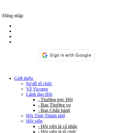
Đăng nhập
Giới thiệu
Sơ đồ tổ chức
Về Vicopro
Lãnh đạo Hội
- Thường trực Hội
- Ban Thường vụ
- Ban Chấp hành
Hội Tỉnh Thành phố
Hội viên
- Hội viên là cá nhân
- Hội viên là tổ chức