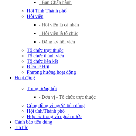
- Ban Chấp hành
Hội Tỉnh Thành phố
Hội viên
- Hội viên là cá nhân
- Hội viên là tổ chức
- Đăng ký hội viên
Tổ chức trực thuộc
Tổ chức thành viên
Tổ chức liên kết
Điều lệ Hội
Phương hướng hoạt động
Hoạt động
Trung ương hội
- Đơn vị - Tổ chức trực thuộc
Cộng đồng vì người tiêu dùng
Hội tỉnh/Thành phố
Hợp tác trong và ngoài nước
Cảnh báo tiêu dùng
Tin tức