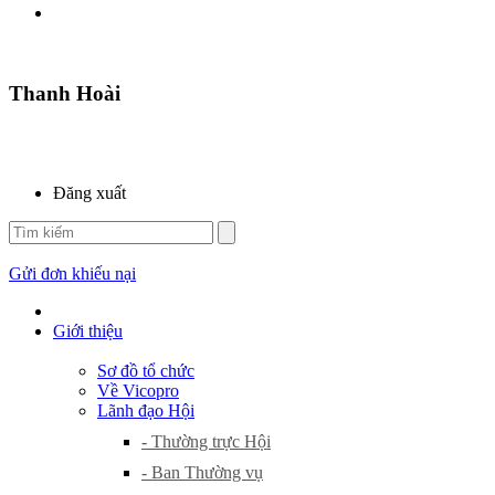
Thanh Hoài
Đăng xuất
Gửi đơn khiếu nại
Giới thiệu
Sơ đồ tổ chức
Về Vicopro
Lãnh đạo Hội
- Thường trực Hội
- Ban Thường vụ