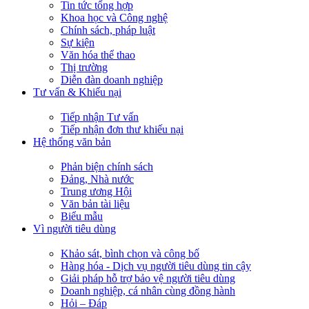
Tin tức tổng hợp
Khoa học và Công nghệ
Chính sách, pháp luật
Sự kiện
Văn hóa thể thao
Thị trường
Diễn đàn doanh nghiệp
Tư vấn & Khiếu nại
Tiếp nhận Tư vấn
Tiếp nhận đơn thư khiếu nại
Hệ thống văn bản
Phản biện chính sách
Đảng, Nhà nước
Trung ương Hội
Văn bản tài liệu
Biểu mẫu
Vì người tiêu dùng
Khảo sát, bình chọn và công bố
Hàng hóa - Dịch vụ người tiêu dùng tin cậy
Giải pháp hỗ trợ bảo vệ người tiêu dùng
Doanh nghiệp, cá nhân cùng đồng hành
Hỏi – Đáp