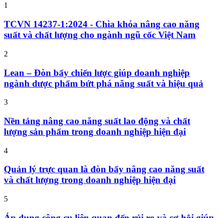
1
TCVN 14237-1:2024 - Chìa khóa nâng cao năng
suất và chất lượng cho ngành ngũ cốc Việt Nam
2
Lean – Đòn bẩy chiến lược giúp doanh nghiệp
ngành dược phẩm bứt phá năng suất và hiệu quả
3
Nền tảng nâng cao năng suất lao động và chất
lượng sản phẩm trong doanh nghiệp hiện đại
4
Quản lý trực quan là đòn bẩy nâng cao năng suất
và chất lượng trong doanh nghiệp hiện đại
5
Áp dụng công cụ liên quan đến rủi ro và cơ hội giúp