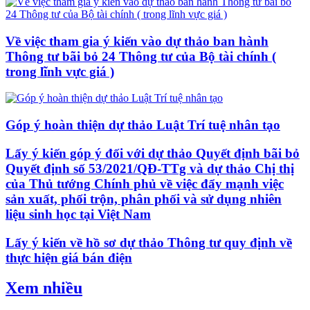
Về việc tham gia ý kiến vào dự thảo ban hành
Thông tư bãi bỏ 24 Thông tư của Bộ tài chính (
trong lĩnh vực giá )
Góp ý hoàn thiện dự thảo Luật Trí tuệ nhân tạo
Lấy ý kiến góp ý đối với dự thảo Quyết định bãi bỏ
Quyết định số 53/2021/QĐ-TTg và dự thảo Chị thị
của Thủ tướng Chính phủ về việc đẩy mạnh việc
sản xuất, phối trộn, phân phối và sử dụng nhiên
liệu sinh học tại Việt Nam
Lấy ý kiến về hồ sơ dự thảo Thông tư quy định về
thực hiện giá bán điện
Xem nhiều