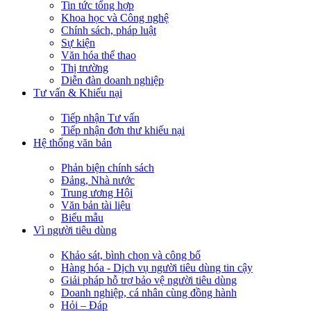
Tin tức tổng hợp
Khoa học và Công nghệ
Chính sách, pháp luật
Sự kiện
Văn hóa thể thao
Thị trường
Diễn đàn doanh nghiệp
Tư vấn & Khiếu nại
Tiếp nhận Tư vấn
Tiếp nhận đơn thư khiếu nại
Hệ thống văn bản
Phản biện chính sách
Đảng, Nhà nước
Trung ương Hội
Văn bản tài liệu
Biểu mẫu
Vì người tiêu dùng
Khảo sát, bình chọn và công bố
Hàng hóa - Dịch vụ người tiêu dùng tin cậy
Giải pháp hỗ trợ bảo vệ người tiêu dùng
Doanh nghiệp, cá nhân cùng đồng hành
Hỏi – Đáp