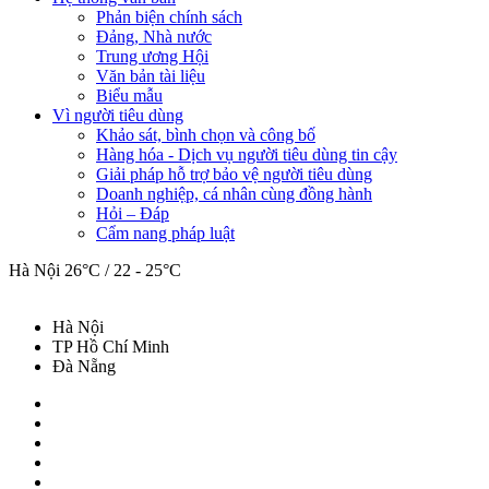
Phản biện chính sách
Đảng, Nhà nước
Trung ương Hội
Văn bản tài liệu
Biểu mẫu
Vì người tiêu dùng
Khảo sát, bình chọn và công bố
Hàng hóa - Dịch vụ người tiêu dùng tin cậy
Giải pháp hỗ trợ bảo vệ người tiêu dùng
Doanh nghiệp, cá nhân cùng đồng hành
Hỏi – Đáp
Cẩm nang pháp luật
Hà Nội
26°C / 22 - 25°C
Hà Nội
TP Hồ Chí Minh
Đà Nẵng