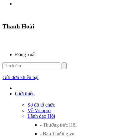
Thanh Hoài
Đăng xuất
Gửi đơn khiếu nại
Giới thiệu
Sơ đồ tổ chức
Về Vicopro
Lãnh đạo Hội
- Thường trực Hội
- Ban Thường vụ