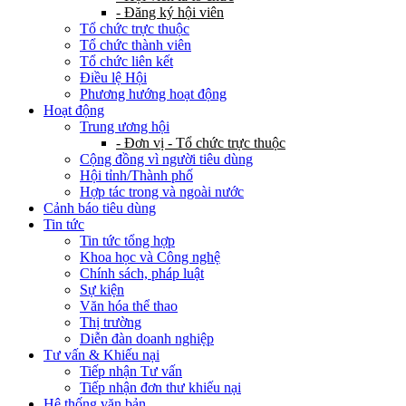
- Đăng ký hội viên
Tổ chức trực thuộc
Tổ chức thành viên
Tổ chức liên kết
Điều lệ Hội
Phương hướng hoạt động
Hoạt động
Trung ương hội
- Đơn vị - Tổ chức trực thuộc
Cộng đồng vì người tiêu dùng
Hội tỉnh/Thành phố
Hợp tác trong và ngoài nước
Cảnh báo tiêu dùng
Tin tức
Tin tức tổng hợp
Khoa học và Công nghệ
Chính sách, pháp luật
Sự kiện
Văn hóa thể thao
Thị trường
Diễn đàn doanh nghiệp
Tư vấn & Khiếu nại
Tiếp nhận Tư vấn
Tiếp nhận đơn thư khiếu nại
Hệ thống văn bản