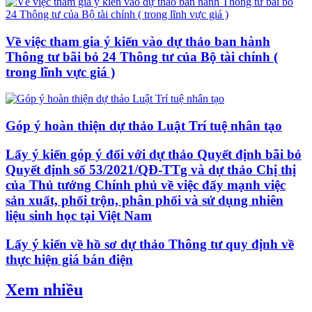
Về việc tham gia ý kiến vào dự thảo ban hành
Thông tư bãi bỏ 24 Thông tư của Bộ tài chính (
trong lĩnh vực giá )
Góp ý hoàn thiện dự thảo Luật Trí tuệ nhân tạo
Lấy ý kiến góp ý đối với dự thảo Quyết định bãi bỏ
Quyết định số 53/2021/QĐ-TTg và dự thảo Chị thị
của Thủ tướng Chính phủ về việc đẩy mạnh việc
sản xuất, phối trộn, phân phối và sử dụng nhiên
liệu sinh học tại Việt Nam
Lấy ý kiến về hồ sơ dự thảo Thông tư quy định về
thực hiện giá bán điện
Xem nhiều