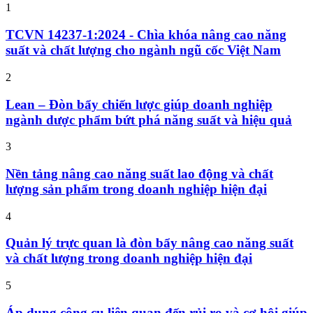
1
TCVN 14237-1:2024 - Chìa khóa nâng cao năng
suất và chất lượng cho ngành ngũ cốc Việt Nam
2
Lean – Đòn bẩy chiến lược giúp doanh nghiệp
ngành dược phẩm bứt phá năng suất và hiệu quả
3
Nền tảng nâng cao năng suất lao động và chất
lượng sản phẩm trong doanh nghiệp hiện đại
4
Quản lý trực quan là đòn bẩy nâng cao năng suất
và chất lượng trong doanh nghiệp hiện đại
5
Áp dụng công cụ liên quan đến rủi ro và cơ hội giúp