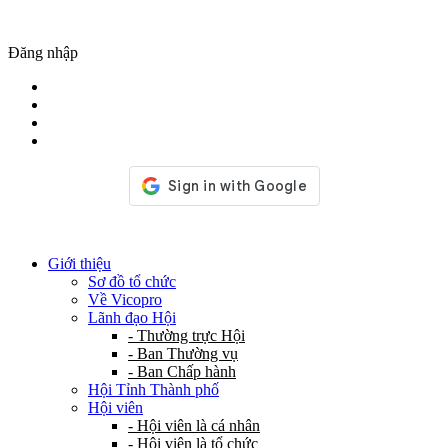
Đăng nhập
Giới thiệu
Sơ đồ tổ chức
Về Vicopro
Lãnh đạo Hội
- Thường trực Hội
- Ban Thường vụ
- Ban Chấp hành
Hội Tỉnh Thành phố
Hội viên
- Hội viên là cá nhân
- Hội viên là tổ chức