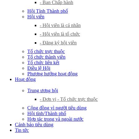
- Ban Chấp hành
Hội Tỉnh Thành phố
Hội viên
- Hội viên là cá nhân
- Hội viên là tổ chức
- Đăng ký hội viên
Tổ chức trực thuộc
Tổ chức thành viên
Tổ chức liên kết
Điều lệ Hội
Phương hướng hoạt động
Hoạt động
Trung ương hội
- Đơn vị - Tổ chức trực thuộc
Cộng đồng vì người tiêu dùng
Hội tỉnh/Thành phố
Hợp tác trong và ngoài nước
Cảnh báo tiêu dùng
Tin tức