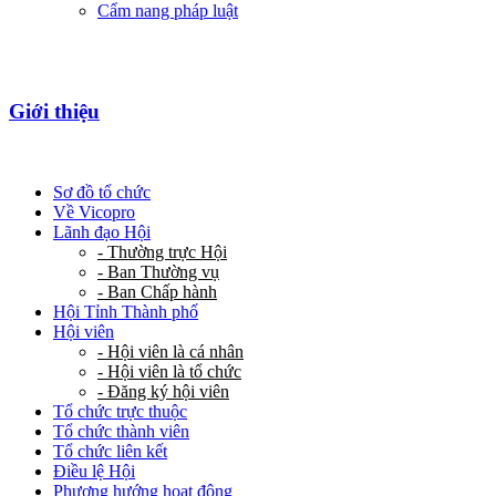
Cẩm nang pháp luật
Giới thiệu
Sơ đồ tổ chức
Về Vicopro
Lãnh đạo Hội
- Thường trực Hội
- Ban Thường vụ
- Ban Chấp hành
Hội Tỉnh Thành phố
Hội viên
- Hội viên là cá nhân
- Hội viên là tổ chức
- Đăng ký hội viên
Tổ chức trực thuộc
Tổ chức thành viên
Tổ chức liên kết
Điều lệ Hội
Phương hướng hoạt động