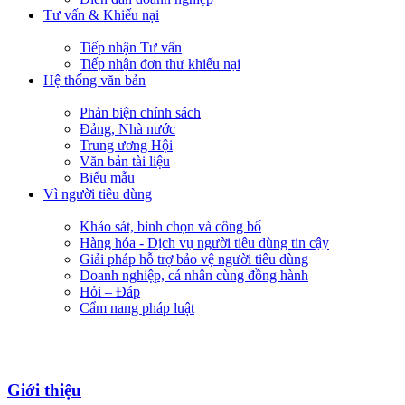
Tư vấn & Khiếu nại
Tiếp nhận Tư vấn
Tiếp nhận đơn thư khiếu nại
Hệ thống văn bản
Phản biện chính sách
Đảng, Nhà nước
Trung ương Hội
Văn bản tài liệu
Biểu mẫu
Vì người tiêu dùng
Khảo sát, bình chọn và công bố
Hàng hóa - Dịch vụ người tiêu dùng tin cậy
Giải pháp hỗ trợ bảo vệ người tiêu dùng
Doanh nghiệp, cá nhân cùng đồng hành
Hỏi – Đáp
Cẩm nang pháp luật
Giới thiệu