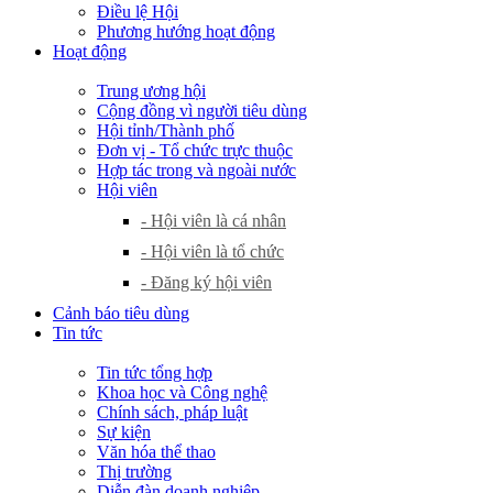
Điều lệ Hội
Phương hướng hoạt động
Hoạt động
Trung ương hội
Cộng đồng vì người tiêu dùng
Hội tỉnh/Thành phố
Đơn vị - Tổ chức trực thuộc
Hợp tác trong và ngoài nước
Hội viên
- Hội viên là cá nhân
- Hội viên là tổ chức
- Đăng ký hội viên
Cảnh báo tiêu dùng
Tin tức
Tin tức tổng hợp
Khoa học và Công nghệ
Chính sách, pháp luật
Sự kiện
Văn hóa thể thao
Thị trường
Diễn đàn doanh nghiệp