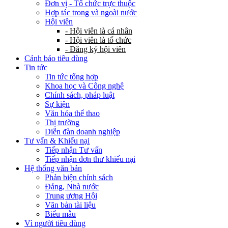
Đơn vị - Tổ chức trực thuộc
Hợp tác trong và ngoài nước
Hội viên
- Hội viên là cá nhân
- Hội viên là tổ chức
- Đăng ký hội viên
Cảnh báo tiêu dùng
Tin tức
Tin tức tổng hợp
Khoa học và Công nghệ
Chính sách, pháp luật
Sự kiện
Văn hóa thể thao
Thị trường
Diễn đàn doanh nghiệp
Tư vấn & Khiếu nại
Tiếp nhận Tư vấn
Tiếp nhận đơn thư khiếu nại
Hệ thống văn bản
Phản biện chính sách
Đảng, Nhà nước
Trung ương Hội
Văn bản tài liệu
Biểu mẫu
Vì người tiêu dùng