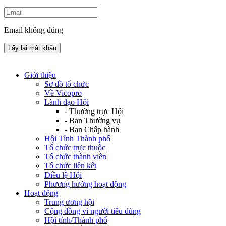
Email không đúng
Lấy lại mật khẩu
Giới thiệu
Sơ đồ tổ chức
Về Vicopro
Lãnh đạo Hội
- Thường trực Hội
- Ban Thường vụ
- Ban Chấp hành
Hội Tỉnh Thành phố
Tổ chức trực thuộc
Tổ chức thành viên
Tổ chức liên kết
Điều lệ Hội
Phương hướng hoạt động
Hoạt động
Trung ương hội
Cộng đồng vì người tiêu dùng
Hội tỉnh/Thành phố