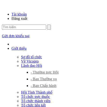
Tài khoản
Đăng xuất
Gửi đơn khiếu nại
Giới thiệu
Sơ đồ tổ chức
Về Vicopro
Lãnh đạo Hội
- Thường trực Hội
- Ban Thường vụ
- Ban Chấp hành
Hội Tỉnh Thành phố
Tổ chức trực thuộc
Tổ chức thành viên
Tổ chức liên kết