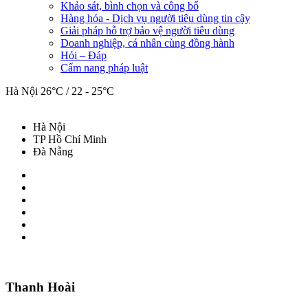
Khảo sát, bình chọn và công bố
Hàng hóa - Dịch vụ người tiêu dùng tin cậy
Giải pháp hỗ trợ bảo vệ người tiêu dùng
Doanh nghiệp, cá nhân cùng đồng hành
Hỏi – Đáp
Cẩm nang pháp luật
Hà Nội
26°C / 22 - 25°C
Hà Nội
TP Hồ Chí Minh
Đà Nẵng
Thanh Hoài