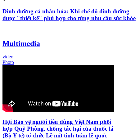
Dinh dưỡng cá nhân hóa: Khi chế độ dinh dưỡng
được "thiết kế" phù hợp cho từng nhu cầu sức khỏe
Multimedia
video
Photo
Hội Bảo vệ người tiêu dùng Việt Nam phối
hợp Quỹ Phòng, chống tác hại của thuốc lá
(Bộ Y tế) tổ chức Lễ mít tinh tuần lễ quốc