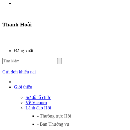
Thanh Hoài
Đăng xuất
Gửi đơn khiếu nại
Giới thiệu
Sơ đồ tổ chức
Về Vicopro
Lãnh đạo Hội
- Thường trực Hội
- Ban Thường vụ