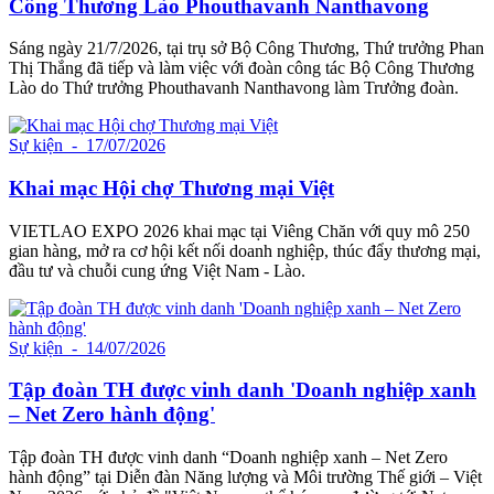
Công Thương Lào Phouthavanh Nanthavong
Sáng ngày 21/7/2026, tại trụ sở Bộ Công Thương, Thứ trưởng Phan
Thị Thắng đã tiếp và làm việc với đoàn công tác Bộ Công Thương
Lào do Thứ trưởng Phouthavanh Nanthavong làm Trưởng đoàn.
Sự kiện
- 17/07/2026
Khai mạc Hội chợ Thương mại Việt
VIETLAO EXPO 2026 khai mạc tại Viêng Chăn với quy mô 250
gian hàng, mở ra cơ hội kết nối doanh nghiệp, thúc đẩy thương mại,
đầu tư và chuỗi cung ứng Việt Nam - Lào.
Sự kiện
- 14/07/2026
Tập đoàn TH được vinh danh 'Doanh nghiệp xanh
– Net Zero hành động'
Tập đoàn TH được vinh danh “Doanh nghiệp xanh – Net Zero
hành động” tại Diễn đàn Năng lượng và Môi trường Thế giới – Việt