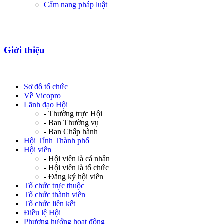
Cẩm nang pháp luật
Giới thiệu
Sơ đồ tổ chức
Về Vicopro
Lãnh đạo Hội
- Thường trực Hội
- Ban Thường vụ
- Ban Chấp hành
Hội Tỉnh Thành phố
Hội viên
- Hội viên là cá nhân
- Hội viên là tổ chức
- Đăng ký hội viên
Tổ chức trực thuộc
Tổ chức thành viên
Tổ chức liên kết
Điều lệ Hội
Phương hướng hoạt động