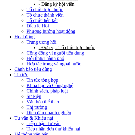
- Đăng ký hội viên
Tổ chức trực thuộc
Tổ chức thành viên
Tổ chức liên kết
Điều lệ Hội
Phương hướng hoạt động
Hoạt động
Trung ương hội
- Đơn vị - Tổ chức trực thuộc
Cộng đồng vì người tiêu dùng
Hội tỉnh/Thành phố
Hợp tác trong và ngoài nước
Cảnh báo tiêu dùng
Tin tức
Tin tức tổng hợp
Khoa học và Công nghệ
Chính sách, pháp luật
Sự kiện
Văn hóa thể thao
Thị trường
Diễn đàn doanh nghiệp
Tư vấn & Khiếu nại
Tiếp nhận Tư vấn
Tiếp nhận đơn thư khiếu nại
Hệ thống văn bản