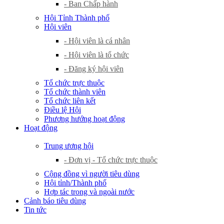
- Ban Chấp hành
Hội Tỉnh Thành phố
Hội viên
- Hội viên là cá nhân
- Hội viên là tổ chức
- Đăng ký hội viên
Tổ chức trực thuộc
Tổ chức thành viên
Tổ chức liên kết
Điều lệ Hội
Phương hướng hoạt động
Hoạt động
Trung ương hội
- Đơn vị - Tổ chức trực thuộc
Cộng đồng vì người tiêu dùng
Hội tỉnh/Thành phố
Hợp tác trong và ngoài nước
Cảnh báo tiêu dùng
Tin tức