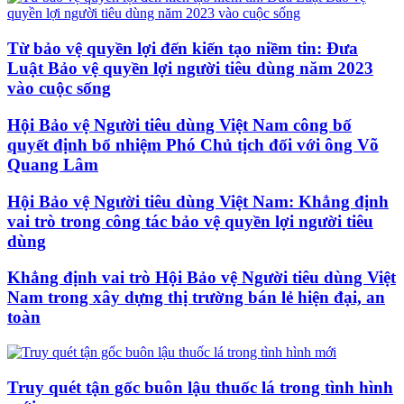
Từ bảo vệ quyền lợi đến kiến tạo niềm tin: Đưa
Luật Bảo vệ quyền lợi người tiêu dùng năm 2023
vào cuộc sống
Hội Bảo vệ Người tiêu dùng Việt Nam công bố
quyết định bổ nhiệm Phó Chủ tịch đối với ông Võ
Quang Lâm
Hội Bảo vệ Người tiêu dùng Việt Nam: Khẳng định
vai trò trong công tác bảo vệ quyền lợi người tiêu
dùng
Khẳng định vai trò Hội Bảo vệ Người tiêu dùng Việt
Nam trong xây dựng thị trường bán lẻ hiện đại, an
toàn
Truy quét tận gốc buôn lậu thuốc lá trong tình hình