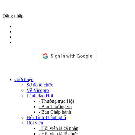
Đăng nhập
Giới thiệu
Sơ đồ tổ chức
Về Vicopro
Lãnh đạo Hội
- Thường trực Hội
- Ban Thường vụ
- Ban Chấp hành
Hội Tỉnh Thành phố
Hội viên
- Hội viên là cá nhân
- Hội viên là tổ chức