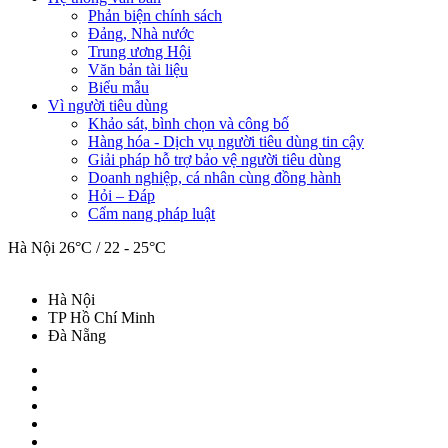
Phản biện chính sách
Đảng, Nhà nước
Trung ương Hội
Văn bản tài liệu
Biểu mẫu
Vì người tiêu dùng
Khảo sát, bình chọn và công bố
Hàng hóa - Dịch vụ người tiêu dùng tin cậy
Giải pháp hỗ trợ bảo vệ người tiêu dùng
Doanh nghiệp, cá nhân cùng đồng hành
Hỏi – Đáp
Cẩm nang pháp luật
Hà Nội
26°C / 22 - 25°C
Hà Nội
TP Hồ Chí Minh
Đà Nẵng