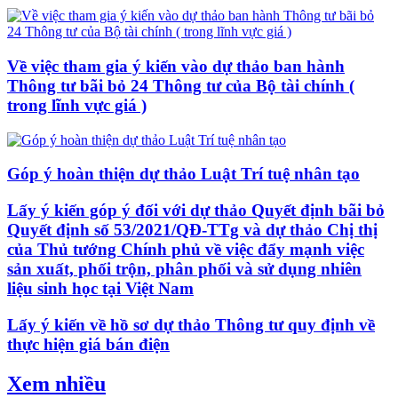
Về việc tham gia ý kiến vào dự thảo ban hành
Thông tư bãi bỏ 24 Thông tư của Bộ tài chính (
trong lĩnh vực giá )
Góp ý hoàn thiện dự thảo Luật Trí tuệ nhân tạo
Lấy ý kiến góp ý đối với dự thảo Quyết định bãi bỏ
Quyết định số 53/2021/QĐ-TTg và dự thảo Chị thị
của Thủ tướng Chính phủ về việc đẩy mạnh việc
sản xuất, phối trộn, phân phối và sử dụng nhiên
liệu sinh học tại Việt Nam
Lấy ý kiến về hồ sơ dự thảo Thông tư quy định về
thực hiện giá bán điện
Xem nhiều