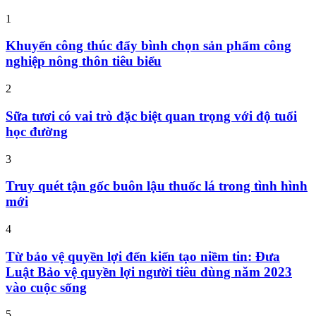
1
Khuyến công thúc đẩy bình chọn sản phẩm công
nghiệp nông thôn tiêu biểu
2
Sữa tươi có vai trò đặc biệt quan trọng với độ tuổi
học đường
3
Truy quét tận gốc buôn lậu thuốc lá trong tình hình
mới
4
Từ bảo vệ quyền lợi đến kiến tạo niềm tin: Đưa
Luật Bảo vệ quyền lợi người tiêu dùng năm 2023
vào cuộc sống
5