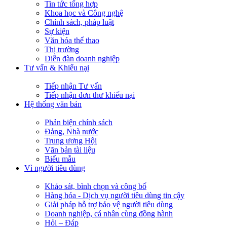
Tin tức tổng hợp
Khoa học và Công nghệ
Chính sách, pháp luật
Sự kiện
Văn hóa thể thao
Thị trường
Diễn đàn doanh nghiệp
Tư vấn & Khiếu nại
Tiếp nhận Tư vấn
Tiếp nhận đơn thư khiếu nại
Hệ thống văn bản
Phản biện chính sách
Đảng, Nhà nước
Trung ương Hội
Văn bản tài liệu
Biểu mẫu
Vì người tiêu dùng
Khảo sát, bình chọn và công bố
Hàng hóa - Dịch vụ người tiêu dùng tin cậy
Giải pháp hỗ trợ bảo vệ người tiêu dùng
Doanh nghiệp, cá nhân cùng đồng hành
Hỏi – Đáp