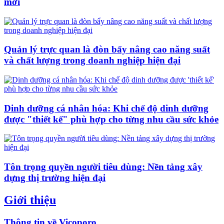
mới
Quản lý trực quan là đòn bẩy nâng cao năng suất
và chất lượng trong doanh nghiệp hiện đại
Dinh dưỡng cá nhân hóa: Khi chế độ dinh dưỡng
được "thiết kế" phù hợp cho từng nhu cầu sức khỏe
Tôn trọng quyền người tiêu dùng: Nền tảng xây
dựng thị trường hiện đại
Giới thiệu
Thông tin về Vicoporo