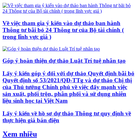
Về việc tham gia ý kiến vào dự thảo ban hành
Thông tư bãi bỏ 24 Thông tư của Bộ tài chính (
trong lĩnh vực giá )
Góp ý hoàn thiện dự thảo Luật Trí tuệ nhân tạo
Lấy ý kiến góp ý đối với dự thảo Quyết định bãi bỏ
Quyết định số 53/2021/QĐ-TTg và dự thảo Chị thị
của Thủ tướng Chính phủ về việc đẩy mạnh việc
sản xuất, phối trộn, phân phối và sử dụng nhiên
liệu sinh học tại Việt Nam
Lấy ý kiến về hồ sơ dự thảo Thông tư quy định về
thực hiện giá bán điện
Xem nhiều