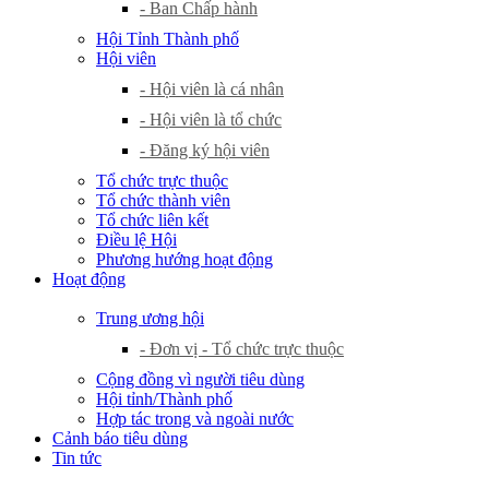
- Ban Chấp hành
Hội Tỉnh Thành phố
Hội viên
- Hội viên là cá nhân
- Hội viên là tổ chức
- Đăng ký hội viên
Tổ chức trực thuộc
Tổ chức thành viên
Tổ chức liên kết
Điều lệ Hội
Phương hướng hoạt động
Hoạt động
Trung ương hội
- Đơn vị - Tổ chức trực thuộc
Cộng đồng vì người tiêu dùng
Hội tỉnh/Thành phố
Hợp tác trong và ngoài nước
Cảnh báo tiêu dùng
Tin tức