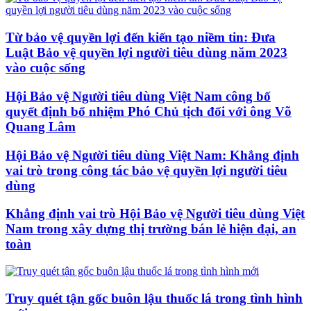
Từ bảo vệ quyền lợi đến kiến tạo niềm tin: Đưa
Luật Bảo vệ quyền lợi người tiêu dùng năm 2023
vào cuộc sống
Hội Bảo vệ Người tiêu dùng Việt Nam công bố
quyết định bổ nhiệm Phó Chủ tịch đối với ông Võ
Quang Lâm
Hội Bảo vệ Người tiêu dùng Việt Nam: Khẳng định
vai trò trong công tác bảo vệ quyền lợi người tiêu
dùng
Khẳng định vai trò Hội Bảo vệ Người tiêu dùng Việt
Nam trong xây dựng thị trường bán lẻ hiện đại, an
toàn
Truy quét tận gốc buôn lậu thuốc lá trong tình hình