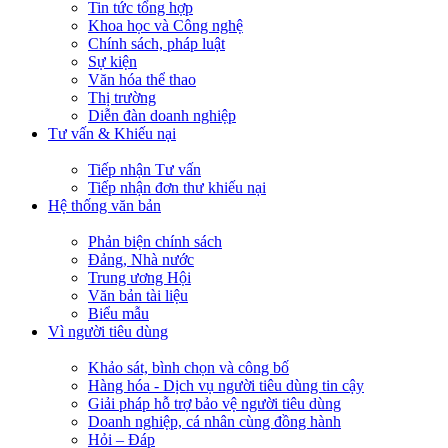
Tin tức tổng hợp
Khoa học và Công nghệ
Chính sách, pháp luật
Sự kiện
Văn hóa thể thao
Thị trường
Diễn đàn doanh nghiệp
Tư vấn & Khiếu nại
Tiếp nhận Tư vấn
Tiếp nhận đơn thư khiếu nại
Hệ thống văn bản
Phản biện chính sách
Đảng, Nhà nước
Trung ương Hội
Văn bản tài liệu
Biểu mẫu
Vì người tiêu dùng
Khảo sát, bình chọn và công bố
Hàng hóa - Dịch vụ người tiêu dùng tin cậy
Giải pháp hỗ trợ bảo vệ người tiêu dùng
Doanh nghiệp, cá nhân cùng đồng hành
Hỏi – Đáp