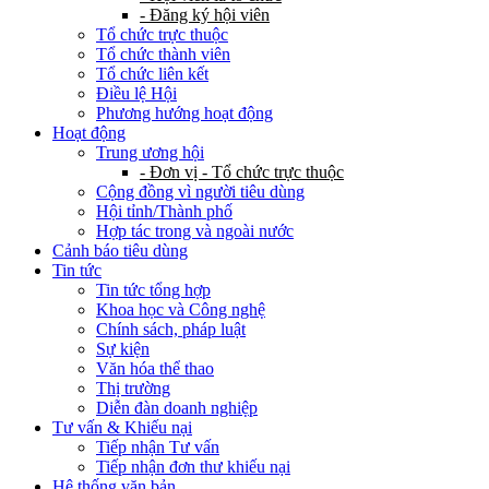
- Đăng ký hội viên
Tổ chức trực thuộc
Tổ chức thành viên
Tổ chức liên kết
Điều lệ Hội
Phương hướng hoạt động
Hoạt động
Trung ương hội
- Đơn vị - Tổ chức trực thuộc
Cộng đồng vì người tiêu dùng
Hội tỉnh/Thành phố
Hợp tác trong và ngoài nước
Cảnh báo tiêu dùng
Tin tức
Tin tức tổng hợp
Khoa học và Công nghệ
Chính sách, pháp luật
Sự kiện
Văn hóa thể thao
Thị trường
Diễn đàn doanh nghiệp
Tư vấn & Khiếu nại
Tiếp nhận Tư vấn
Tiếp nhận đơn thư khiếu nại
Hệ thống văn bản