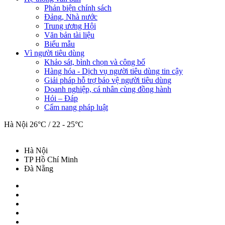
Phản biện chính sách
Đảng, Nhà nước
Trung ương Hội
Văn bản tài liệu
Biểu mẫu
Vì người tiêu dùng
Khảo sát, bình chọn và công bố
Hàng hóa - Dịch vụ người tiêu dùng tin cậy
Giải pháp hỗ trợ bảo vệ người tiêu dùng
Doanh nghiệp, cá nhân cùng đồng hành
Hỏi – Đáp
Cẩm nang pháp luật
Hà Nội
26°C / 22 - 25°C
Hà Nội
TP Hồ Chí Minh
Đà Nẵng