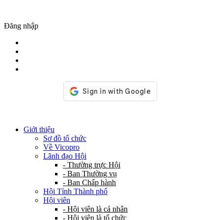
Đăng nhập
Giới thiệu
Sơ đồ tổ chức
Về Vicopro
Lãnh đạo Hội
- Thường trực Hội
- Ban Thường vụ
- Ban Chấp hành
Hội Tỉnh Thành phố
Hội viên
- Hội viên là cá nhân
- Hội viên là tổ chức