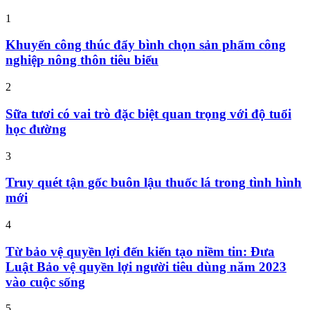
1
Khuyến công thúc đẩy bình chọn sản phẩm công
nghiệp nông thôn tiêu biểu
2
Sữa tươi có vai trò đặc biệt quan trọng với độ tuổi
học đường
3
Truy quét tận gốc buôn lậu thuốc lá trong tình hình
mới
4
Từ bảo vệ quyền lợi đến kiến tạo niềm tin: Đưa
Luật Bảo vệ quyền lợi người tiêu dùng năm 2023
vào cuộc sống
5