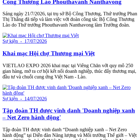
Công Thương Lào Phouthavanh Nanthavong
Sáng ngày 21/7/2026, tại trụ sở Bộ Công Thương, Thứ trưởng Phan
Thị Thắng đã tiếp và làm việc với đoàn công tác Bộ Công Thương
Lào do Thứ trưởng Phouthavanh Nanthavong làm Trưởng đoàn.
Sự kiện
- 17/07/2026
Khai mạc Hội chợ Thương mại Việt
VIETLAO EXPO 2026 khai mạc tại Viêng Chăn với quy mô 250
gian hàng, mở ra cơ hội kết nối doanh nghiệp, thúc đẩy thương mại,
đầu tư và chuỗi cung ứng Việt Nam - Lào.
Sự kiện
- 14/07/2026
Tập đoàn TH được vinh danh 'Doanh nghiệp xanh
– Net Zero hành động'
Tập đoàn TH được vinh danh “Doanh nghiệp xanh – Net Zero
hành động” tại Diễn đàn Năng lượng và Môi trường Thế giới – Việt