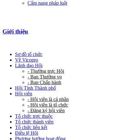
Cẩm nang pháp luật
Giới thiệu
Sơ đồ tổ chức
Về Vicopro
Lãnh đạo Hội
- Thường trực Hội
- Ban Thường vụ
- Ban Chấp hành
Hội Tỉnh Thành phố
Hội viên
- Hội viên là cá nhân
- Hội viên là tổ chức
- Đăng ký hội viên
Tổ chức trực thuộc
Tổ chức thành viên
Tổ chức liên kết
Điều lệ Hội
Phương hướng hoạt động