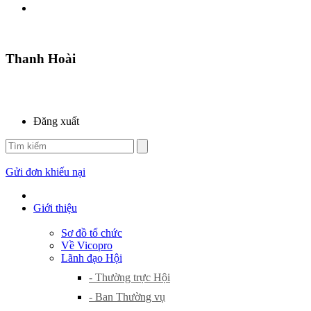
Thanh Hoài
Đăng xuất
Gửi đơn khiếu nại
Giới thiệu
Sơ đồ tổ chức
Về Vicopro
Lãnh đạo Hội
- Thường trực Hội
- Ban Thường vụ