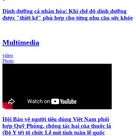
Dinh dưỡng cá nhân hóa: Khi chế độ dinh dưỡng
được "thiết kế" phù hợp cho từng nhu cầu sức khỏe
Multimedia
video
Photo
Hội Bảo vệ người tiêu dùng Việt Nam phối
hợp Quỹ Phòng, chống tác hại của thuốc lá
(Bộ Y tế) tổ chức Lễ mít tinh tuần lễ quốc