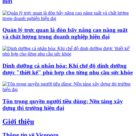
mới
Quản lý trực quan là đòn bẩy nâng cao năng suất
và chất lượng trong doanh nghiệp hiện đại
Dinh dưỡng cá nhân hóa: Khi chế độ dinh dưỡng
được "thiết kế" phù hợp cho từng nhu cầu sức khỏe
Tôn trọng quyền người tiêu dùng: Nền tảng xây
dựng thị trường hiện đại
Giới thiệu
Thông tin về Vicoporo