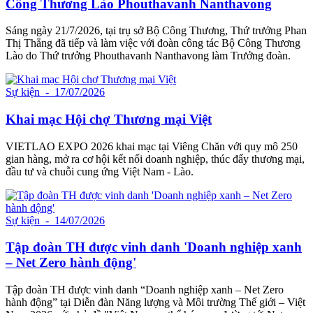
Công Thương Lào Phouthavanh Nanthavong
Sáng ngày 21/7/2026, tại trụ sở Bộ Công Thương, Thứ trưởng Phan
Thị Thắng đã tiếp và làm việc với đoàn công tác Bộ Công Thương
Lào do Thứ trưởng Phouthavanh Nanthavong làm Trưởng đoàn.
Sự kiện
- 17/07/2026
Khai mạc Hội chợ Thương mại Việt
VIETLAO EXPO 2026 khai mạc tại Viêng Chăn với quy mô 250
gian hàng, mở ra cơ hội kết nối doanh nghiệp, thúc đẩy thương mại,
đầu tư và chuỗi cung ứng Việt Nam - Lào.
Sự kiện
- 14/07/2026
Tập đoàn TH được vinh danh 'Doanh nghiệp xanh
– Net Zero hành động'
Tập đoàn TH được vinh danh “Doanh nghiệp xanh – Net Zero
hành động” tại Diễn đàn Năng lượng và Môi trường Thế giới – Việt