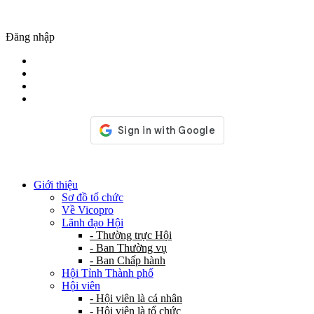
Đăng nhập
Giới thiệu
Sơ đồ tổ chức
Về Vicopro
Lãnh đạo Hội
- Thường trực Hội
- Ban Thường vụ
- Ban Chấp hành
Hội Tỉnh Thành phố
Hội viên
- Hội viên là cá nhân
- Hội viên là tổ chức