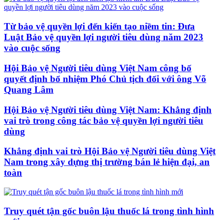
Từ bảo vệ quyền lợi đến kiến tạo niềm tin: Đưa
Luật Bảo vệ quyền lợi người tiêu dùng năm 2023
vào cuộc sống
Hội Bảo vệ Người tiêu dùng Việt Nam công bố
quyết định bổ nhiệm Phó Chủ tịch đối với ông Võ
Quang Lâm
Hội Bảo vệ Người tiêu dùng Việt Nam: Khẳng định
vai trò trong công tác bảo vệ quyền lợi người tiêu
dùng
Khẳng định vai trò Hội Bảo vệ Người tiêu dùng Việt
Nam trong xây dựng thị trường bán lẻ hiện đại, an
toàn
Truy quét tận gốc buôn lậu thuốc lá trong tình hình