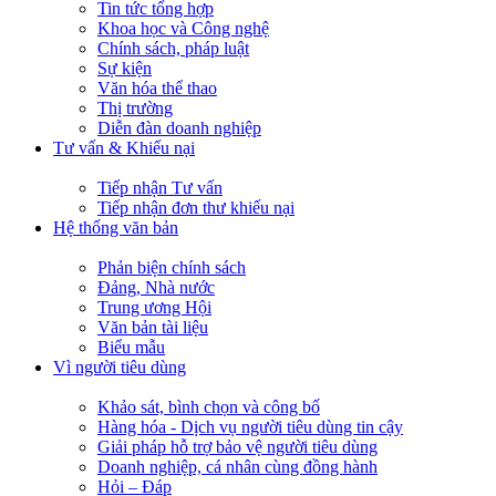
Tin tức tổng hợp
Khoa học và Công nghệ
Chính sách, pháp luật
Sự kiện
Văn hóa thể thao
Thị trường
Diễn đàn doanh nghiệp
Tư vấn & Khiếu nại
Tiếp nhận Tư vấn
Tiếp nhận đơn thư khiếu nại
Hệ thống văn bản
Phản biện chính sách
Đảng, Nhà nước
Trung ương Hội
Văn bản tài liệu
Biểu mẫu
Vì người tiêu dùng
Khảo sát, bình chọn và công bố
Hàng hóa - Dịch vụ người tiêu dùng tin cậy
Giải pháp hỗ trợ bảo vệ người tiêu dùng
Doanh nghiệp, cá nhân cùng đồng hành
Hỏi – Đáp