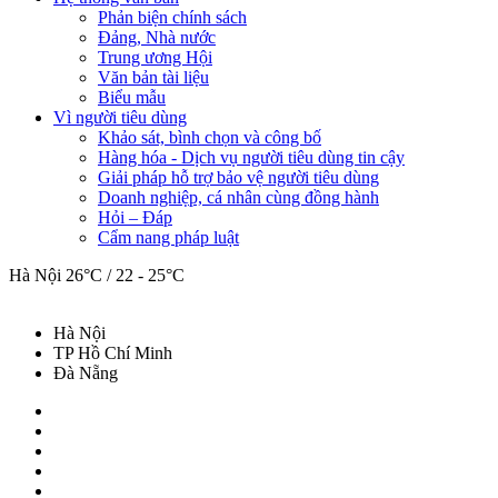
Phản biện chính sách
Đảng, Nhà nước
Trung ương Hội
Văn bản tài liệu
Biểu mẫu
Vì người tiêu dùng
Khảo sát, bình chọn và công bố
Hàng hóa - Dịch vụ người tiêu dùng tin cậy
Giải pháp hỗ trợ bảo vệ người tiêu dùng
Doanh nghiệp, cá nhân cùng đồng hành
Hỏi – Đáp
Cẩm nang pháp luật
Hà Nội
26°C / 22 - 25°C
Hà Nội
TP Hồ Chí Minh
Đà Nẵng