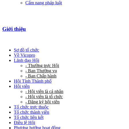
Cẩm nang pháp luật
Giới thiệu
Sơ đồ tổ chức
Về Vicopro
Lãnh đạo Hội
- Thường trực Hội
- Ban Thường vụ
- Ban Chấp hành
Hội Tỉnh Thành phố
Hội viên
- Hội viên là cá nhân
- Hội viên là tổ chức
- Đăng ký hội viên
Tổ chức trực thuộc
Tổ chức thành viên
Tổ chức liên kết
Điều lệ Hội
Phương hướng hoạt động