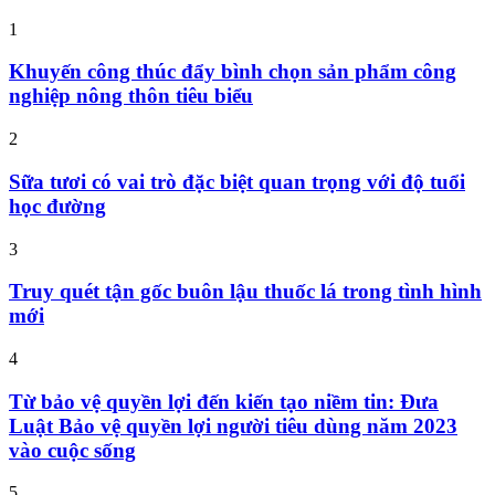
1
Khuyến công thúc đẩy bình chọn sản phẩm công
nghiệp nông thôn tiêu biểu
2
Sữa tươi có vai trò đặc biệt quan trọng với độ tuổi
học đường
3
Truy quét tận gốc buôn lậu thuốc lá trong tình hình
mới
4
Từ bảo vệ quyền lợi đến kiến tạo niềm tin: Đưa
Luật Bảo vệ quyền lợi người tiêu dùng năm 2023
vào cuộc sống
5