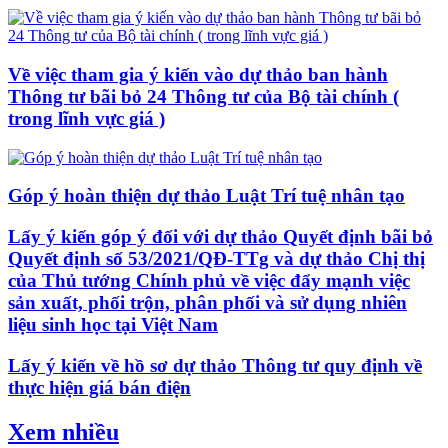
Về việc tham gia ý kiến vào dự thảo ban hành
Thông tư bãi bỏ 24 Thông tư của Bộ tài chính (
trong lĩnh vực giá )
Góp ý hoàn thiện dự thảo Luật Trí tuệ nhân tạo
Lấy ý kiến góp ý đối với dự thảo Quyết định bãi bỏ
Quyết định số 53/2021/QĐ-TTg và dự thảo Chị thị
của Thủ tướng Chính phủ về việc đẩy mạnh việc
sản xuất, phối trộn, phân phối và sử dụng nhiên
liệu sinh học tại Việt Nam
Lấy ý kiến về hồ sơ dự thảo Thông tư quy định về
thực hiện giá bán điện
Xem nhiều