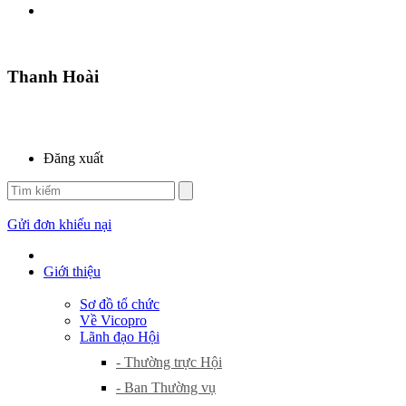
Thanh Hoài
Đăng xuất
Gửi đơn khiếu nại
Giới thiệu
Sơ đồ tổ chức
Về Vicopro
Lãnh đạo Hội
- Thường trực Hội
- Ban Thường vụ