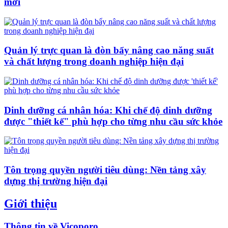
mới
Quản lý trực quan là đòn bẩy nâng cao năng suất
và chất lượng trong doanh nghiệp hiện đại
Dinh dưỡng cá nhân hóa: Khi chế độ dinh dưỡng
được "thiết kế" phù hợp cho từng nhu cầu sức khỏe
Tôn trọng quyền người tiêu dùng: Nền tảng xây
dựng thị trường hiện đại
Giới thiệu
Thông tin về Vicoporo