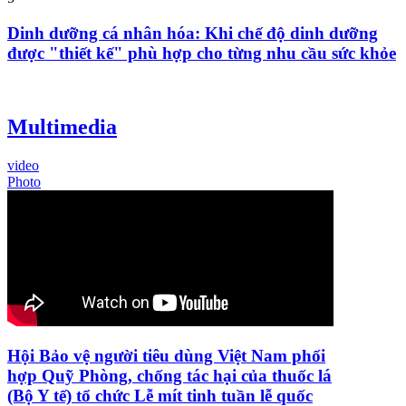
Dinh dưỡng cá nhân hóa: Khi chế độ dinh dưỡng
được "thiết kế" phù hợp cho từng nhu cầu sức khỏe
Multimedia
video
Photo
Hội Bảo vệ người tiêu dùng Việt Nam phối
hợp Quỹ Phòng, chống tác hại của thuốc lá
(Bộ Y tế) tổ chức Lễ mít tinh tuần lễ quốc