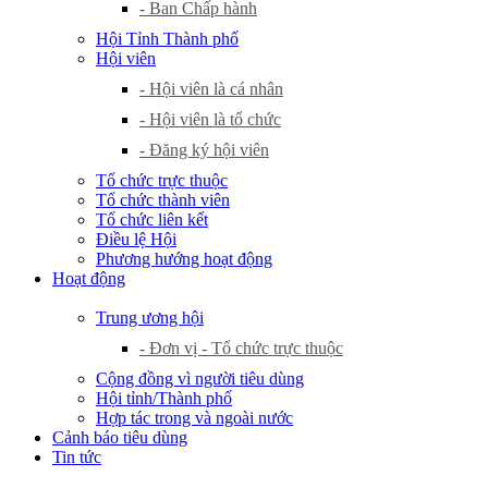
- Ban Chấp hành
Hội Tỉnh Thành phố
Hội viên
- Hội viên là cá nhân
- Hội viên là tổ chức
- Đăng ký hội viên
Tổ chức trực thuộc
Tổ chức thành viên
Tổ chức liên kết
Điều lệ Hội
Phương hướng hoạt động
Hoạt động
Trung ương hội
- Đơn vị - Tổ chức trực thuộc
Cộng đồng vì người tiêu dùng
Hội tỉnh/Thành phố
Hợp tác trong và ngoài nước
Cảnh báo tiêu dùng
Tin tức