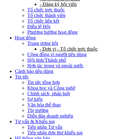
- Đăng ký hội viên
Tổ chức trực thuộc
Tổ chức thành viên
Tổ chức liên kết
Điều lệ Hội
Phương hướng hoạt động
Hoạt động
Trung ương hội
- Đơn vị - Tổ chức trực thuộc
Cộng đồng vì người tiêu dùng
Hội tỉnh/Thành phố
Hợp tác trong và ngoài nước
Cảnh báo tiêu dùng
Tin tức
Tin tức tổng hợp
Khoa học và Công nghệ
Chính sách, pháp luật
Sự kiện
Văn hóa thể thao
Thị trường
Diễn đàn doanh nghiệp
Tư vấn & Khiếu nại
Tiếp nhận Tư vấn
Tiếp nhận đơn thư khiếu nại
Hệ thống văn bản