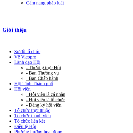
Cẩm nang pháp luật
Giới thiệu
Sơ đồ tổ chức
Về Vicopro
Lãnh đạo Hội
- Thường trực Hội
- Ban Thường vụ
- Ban Chấp hành
Hội Tỉnh Thành phố
Hội viên
- Hội viên là cá nhân
- Hội viên là tổ chức
- Đăng ký hội viên
Tổ chức trực thuộc
Tổ chức thành viên
Tổ chức liên kết
Điều lệ Hội
Phương hướng hoạt động