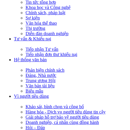
Tin tức tổng hợp
Khoa học và Công nghệ
Chính sách, pháp luật
Sự kiện
Văn hóa thể thao
Thị trường
Diễn đàn doanh nghiệp
Tư vấn & Khiếu nại
Tiếp nhận Tư vấn
Tiếp nhận đơn thư khiếu nại
Hệ thống văn bản
Phản biện chính sách
Đảng, Nhà nước
Trung ương Hội
Văn bản tài liệu
Biểu mẫu
Vì người tiêu dùng
Khảo sát, bình chọn và công bố
Hàng hóa - Dịch vụ người tiêu dùng tin cậy
Giải pháp hỗ trợ bảo vệ người tiêu dùng
Doanh nghiệp, cá nhân cùng đồng hành
Hỏi – Đáp