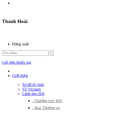
Thanh Hoài
Đăng xuất
Gửi đơn khiếu nại
Giới thiệu
Sơ đồ tổ chức
Về Vicopro
Lãnh đạo Hội
- Thường trực Hội
- Ban Thường vụ