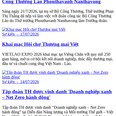
Công Thương Lào Phouthavanh Nanthavong
Sáng ngày 21/7/2026, tại trụ sở Bộ Công Thương, Thứ trưởng Phan
Thị Thắng đã tiếp và làm việc với đoàn công tác Bộ Công Thương
Lào do Thứ trưởng Phouthavanh Nanthavong làm Trưởng đoàn.
Sự kiện
- 17/07/2026
Khai mạc Hội chợ Thương mại Việt
VIETLAO EXPO 2026 khai mạc tại Viêng Chăn với quy mô 250
gian hàng, mở ra cơ hội kết nối doanh nghiệp, thúc đẩy thương mại,
đầu tư và chuỗi cung ứng Việt Nam - Lào.
Sự kiện
- 14/07/2026
Tập đoàn TH được vinh danh 'Doanh nghiệp xanh
– Net Zero hành động'
Tập đoàn TH được vinh danh “Doanh nghiệp xanh – Net Zero
hành động” tại Diễn đàn Năng lượng và Môi trường Thế giới – Việt