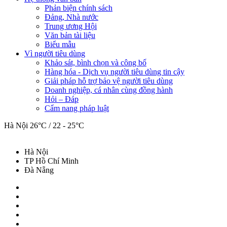
Phản biện chính sách
Đảng, Nhà nước
Trung ương Hội
Văn bản tài liệu
Biểu mẫu
Vì người tiêu dùng
Khảo sát, bình chọn và công bố
Hàng hóa - Dịch vụ người tiêu dùng tin cậy
Giải pháp hỗ trợ bảo vệ người tiêu dùng
Doanh nghiệp, cá nhân cùng đồng hành
Hỏi – Đáp
Cẩm nang pháp luật
Hà Nội
26°C / 22 - 25°C
Hà Nội
TP Hồ Chí Minh
Đà Nẵng