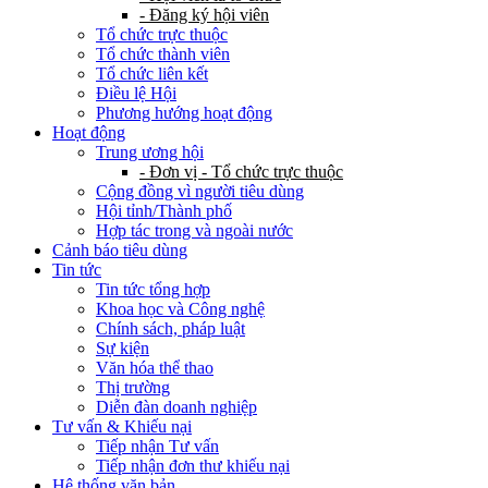
- Đăng ký hội viên
Tổ chức trực thuộc
Tổ chức thành viên
Tổ chức liên kết
Điều lệ Hội
Phương hướng hoạt động
Hoạt động
Trung ương hội
- Đơn vị - Tổ chức trực thuộc
Cộng đồng vì người tiêu dùng
Hội tỉnh/Thành phố
Hợp tác trong và ngoài nước
Cảnh báo tiêu dùng
Tin tức
Tin tức tổng hợp
Khoa học và Công nghệ
Chính sách, pháp luật
Sự kiện
Văn hóa thể thao
Thị trường
Diễn đàn doanh nghiệp
Tư vấn & Khiếu nại
Tiếp nhận Tư vấn
Tiếp nhận đơn thư khiếu nại
Hệ thống văn bản