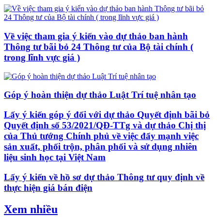
Về việc tham gia ý kiến vào dự thảo ban hành
Thông tư bãi bỏ 24 Thông tư của Bộ tài chính (
trong lĩnh vực giá )
Góp ý hoàn thiện dự thảo Luật Trí tuệ nhân tạo
Lấy ý kiến góp ý đối với dự thảo Quyết định bãi bỏ
Quyết định số 53/2021/QĐ-TTg và dự thảo Chị thị
của Thủ tướng Chính phủ về việc đẩy mạnh việc
sản xuất, phối trộn, phân phối và sử dụng nhiên
liệu sinh học tại Việt Nam
Lấy ý kiến về hồ sơ dự thảo Thông tư quy định về
thực hiện giá bán điện
Xem nhiều