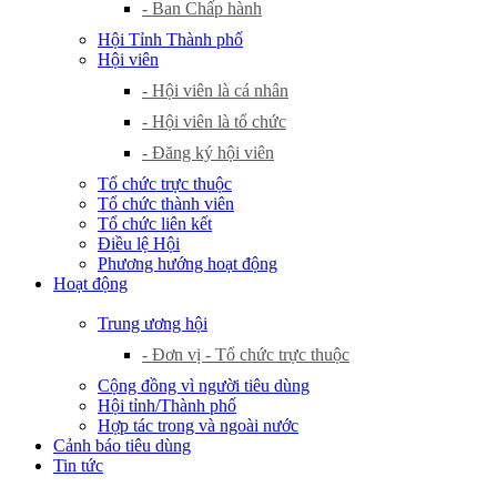
- Ban Chấp hành
Hội Tỉnh Thành phố
Hội viên
- Hội viên là cá nhân
- Hội viên là tổ chức
- Đăng ký hội viên
Tổ chức trực thuộc
Tổ chức thành viên
Tổ chức liên kết
Điều lệ Hội
Phương hướng hoạt động
Hoạt động
Trung ương hội
- Đơn vị - Tổ chức trực thuộc
Cộng đồng vì người tiêu dùng
Hội tỉnh/Thành phố
Hợp tác trong và ngoài nước
Cảnh báo tiêu dùng
Tin tức