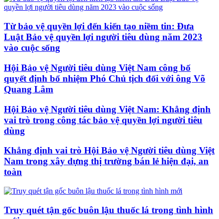
Từ bảo vệ quyền lợi đến kiến tạo niềm tin: Đưa
Luật Bảo vệ quyền lợi người tiêu dùng năm 2023
vào cuộc sống
Hội Bảo vệ Người tiêu dùng Việt Nam công bố
quyết định bổ nhiệm Phó Chủ tịch đối với ông Võ
Quang Lâm
Hội Bảo vệ Người tiêu dùng Việt Nam: Khẳng định
vai trò trong công tác bảo vệ quyền lợi người tiêu
dùng
Khẳng định vai trò Hội Bảo vệ Người tiêu dùng Việt
Nam trong xây dựng thị trường bán lẻ hiện đại, an
toàn
Truy quét tận gốc buôn lậu thuốc lá trong tình hình