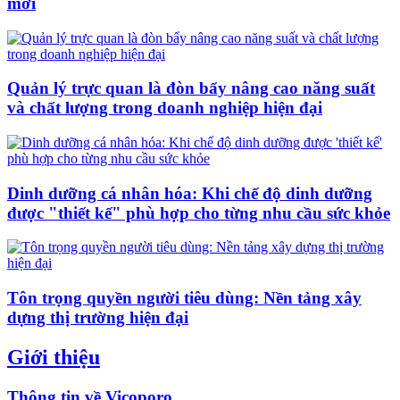
mới
Quản lý trực quan là đòn bẩy nâng cao năng suất
và chất lượng trong doanh nghiệp hiện đại
Dinh dưỡng cá nhân hóa: Khi chế độ dinh dưỡng
được "thiết kế" phù hợp cho từng nhu cầu sức khỏe
Tôn trọng quyền người tiêu dùng: Nền tảng xây
dựng thị trường hiện đại
Giới thiệu
Thông tin về Vicoporo