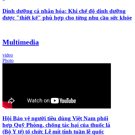
Dinh dưỡng cá nhân hóa: Khi chế độ dinh dưỡng
được "thiết kế" phù hợp cho từng nhu cầu sức khỏe
Multimedia
video
Photo
Hội Bảo vệ người tiêu dùng Việt Nam phối
hợp Quỹ Phòng, chống tác hại của thuốc lá
(Bộ Y tế) tổ chức Lễ mít tinh tuần lễ quốc