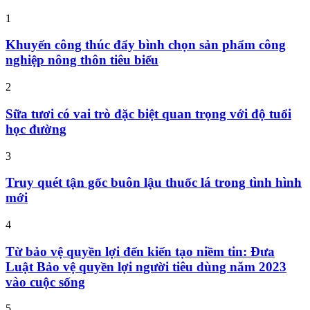
1
Khuyến công thúc đẩy bình chọn sản phẩm công
nghiệp nông thôn tiêu biểu
2
Sữa tươi có vai trò đặc biệt quan trọng với độ tuổi
học đường
3
Truy quét tận gốc buôn lậu thuốc lá trong tình hình
mới
4
Từ bảo vệ quyền lợi đến kiến tạo niềm tin: Đưa
Luật Bảo vệ quyền lợi người tiêu dùng năm 2023
vào cuộc sống
5