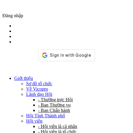
Đăng nhập
Giới thiệu
Sơ đồ tổ chức
Về Vicopro
Lãnh đạo Hội
- Thường trực Hội
- Ban Thường vụ
- Ban Chấp hành
Hội Tỉnh Thành phố
Hội viên
- Hội viên là cá nhân
- Hội viên là tổ chức