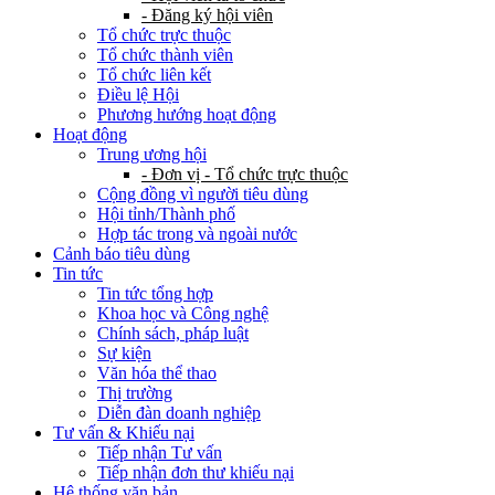
- Đăng ký hội viên
Tổ chức trực thuộc
Tổ chức thành viên
Tổ chức liên kết
Điều lệ Hội
Phương hướng hoạt động
Hoạt động
Trung ương hội
- Đơn vị - Tổ chức trực thuộc
Cộng đồng vì người tiêu dùng
Hội tỉnh/Thành phố
Hợp tác trong và ngoài nước
Cảnh báo tiêu dùng
Tin tức
Tin tức tổng hợp
Khoa học và Công nghệ
Chính sách, pháp luật
Sự kiện
Văn hóa thể thao
Thị trường
Diễn đàn doanh nghiệp
Tư vấn & Khiếu nại
Tiếp nhận Tư vấn
Tiếp nhận đơn thư khiếu nại
Hệ thống văn bản