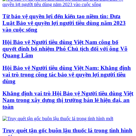
Từ bảo vệ quyền lợi đến kiến tạo niềm tin: Đưa
Luật Bảo vệ quyền lợi người tiêu dùng năm 2023
vào cuộc sống
Hội Bảo vệ Người tiêu dùng Việt Nam công bố
quyết định bổ nhiệm Phó Chủ tịch đối với ông Võ
Quang Lâm
Hội Bảo vệ Người tiêu dùng Việt Nam: Khẳng định
vai trò trong công tác bảo vệ quyền lợi người tiêu
dùng
Khẳng định vai trò Hội Bảo vệ Người tiêu dùng Việt
Nam trong xây dựng thị trường bán lẻ hiện đại, an
toàn
Truy quét tận gốc buôn lậu thuốc lá trong tình hình