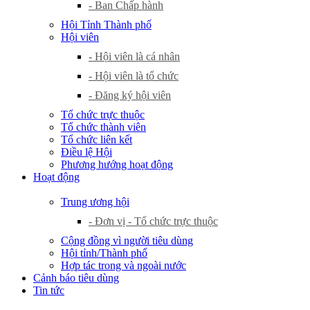
- Ban Chấp hành
Hội Tỉnh Thành phố
Hội viên
- Hội viên là cá nhân
- Hội viên là tổ chức
- Đăng ký hội viên
Tổ chức trực thuộc
Tổ chức thành viên
Tổ chức liên kết
Điều lệ Hội
Phương hướng hoạt động
Hoạt động
Trung ương hội
- Đơn vị - Tổ chức trực thuộc
Cộng đồng vì người tiêu dùng
Hội tỉnh/Thành phố
Hợp tác trong và ngoài nước
Cảnh báo tiêu dùng
Tin tức