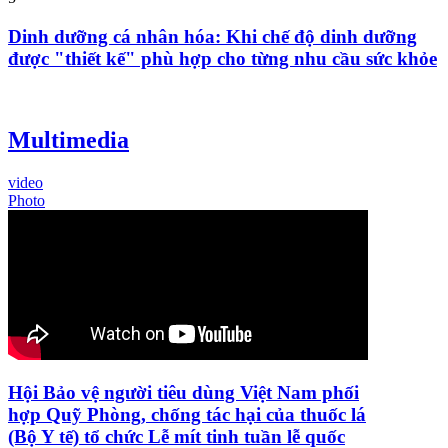
Dinh dưỡng cá nhân hóa: Khi chế độ dinh dưỡng
được "thiết kế" phù hợp cho từng nhu cầu sức khỏe
Multimedia
video
Photo
Hội Bảo vệ người tiêu dùng Việt Nam phối
hợp Quỹ Phòng, chống tác hại của thuốc lá
(Bộ Y tế) tổ chức Lễ mít tinh tuần lễ quốc