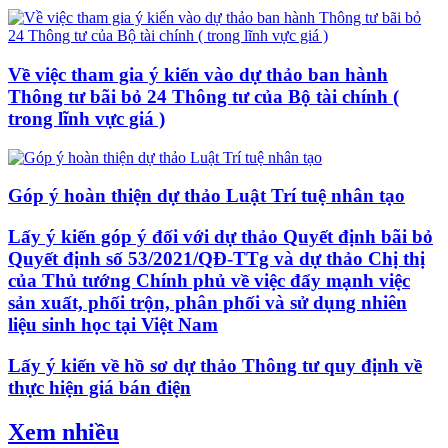
Về việc tham gia ý kiến vào dự thảo ban hành
Thông tư bãi bỏ 24 Thông tư của Bộ tài chính (
trong lĩnh vực giá )
Góp ý hoàn thiện dự thảo Luật Trí tuệ nhân tạo
Lấy ý kiến góp ý đối với dự thảo Quyết định bãi bỏ
Quyết định số 53/2021/QĐ-TTg và dự thảo Chị thị
của Thủ tướng Chính phủ về việc đẩy mạnh việc
sản xuất, phối trộn, phân phối và sử dụng nhiên
liệu sinh học tại Việt Nam
Lấy ý kiến về hồ sơ dự thảo Thông tư quy định về
thực hiện giá bán điện
Xem nhiều