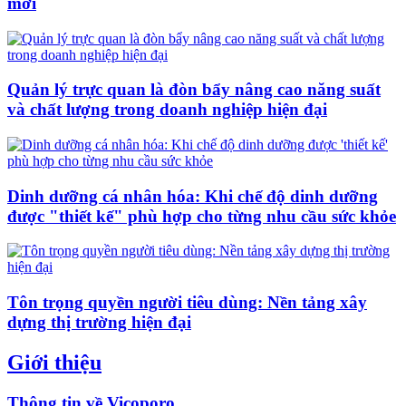
mới
Quản lý trực quan là đòn bẩy nâng cao năng suất
và chất lượng trong doanh nghiệp hiện đại
Dinh dưỡng cá nhân hóa: Khi chế độ dinh dưỡng
được "thiết kế" phù hợp cho từng nhu cầu sức khỏe
Tôn trọng quyền người tiêu dùng: Nền tảng xây
dựng thị trường hiện đại
Giới thiệu
Thông tin về Vicoporo