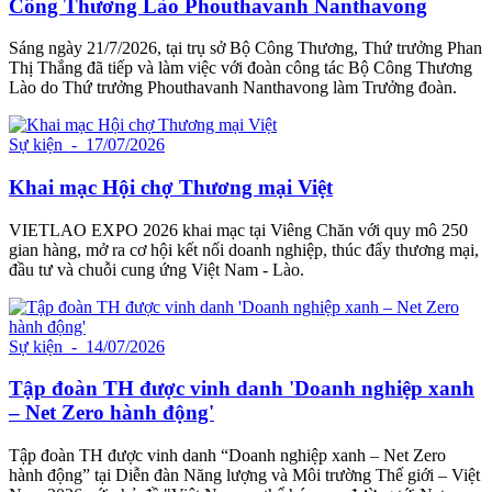
Công Thương Lào Phouthavanh Nanthavong
Sáng ngày 21/7/2026, tại trụ sở Bộ Công Thương, Thứ trưởng Phan
Thị Thắng đã tiếp và làm việc với đoàn công tác Bộ Công Thương
Lào do Thứ trưởng Phouthavanh Nanthavong làm Trưởng đoàn.
Sự kiện
- 17/07/2026
Khai mạc Hội chợ Thương mại Việt
VIETLAO EXPO 2026 khai mạc tại Viêng Chăn với quy mô 250
gian hàng, mở ra cơ hội kết nối doanh nghiệp, thúc đẩy thương mại,
đầu tư và chuỗi cung ứng Việt Nam - Lào.
Sự kiện
- 14/07/2026
Tập đoàn TH được vinh danh 'Doanh nghiệp xanh
– Net Zero hành động'
Tập đoàn TH được vinh danh “Doanh nghiệp xanh – Net Zero
hành động” tại Diễn đàn Năng lượng và Môi trường Thế giới – Việt