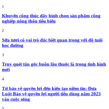
1
Khuyến công thúc đẩy bình chọn sản phẩm công
nghiệp nông thôn tiêu biểu
2
Sữa tươi có vai trò đặc biệt quan trọng với độ tuổi
học đường
3
Truy quét tận gốc buôn lậu thuốc lá trong tình hình
mới
4
Từ bảo vệ quyền lợi đến kiến tạo niềm tin: Đưa
Luật Bảo vệ quyền lợi người tiêu dùng năm 2023
vào cuộc sống
5