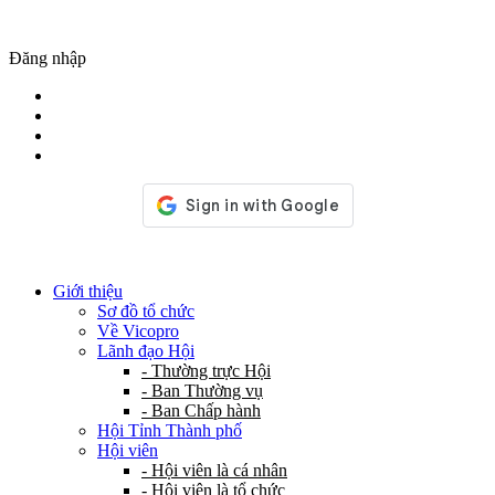
Đăng nhập
Giới thiệu
Sơ đồ tổ chức
Về Vicopro
Lãnh đạo Hội
- Thường trực Hội
- Ban Thường vụ
- Ban Chấp hành
Hội Tỉnh Thành phố
Hội viên
- Hội viên là cá nhân
- Hội viên là tổ chức