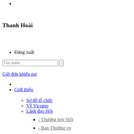
Thanh Hoài
Đăng xuất
Gửi đơn khiếu nại
Giới thiệu
Sơ đồ tổ chức
Về Vicopro
Lãnh đạo Hội
- Thường trực Hội
- Ban Thường vụ