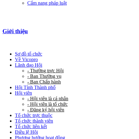
Cẩm nang pháp luật
Giới thiệu
Sơ đồ tổ chức
Về Vicopro
Lãnh đạo Hội
- Thường trực Hội
- Ban Thường vụ
- Ban Chấp hành
Hội Tỉnh Thành phố
Hội viên
- Hội viên là cá nhân
- Hội viên là tổ chức
- Đăng ký hội viên
Tổ chức trực thuộc
Tổ chức thành viên
Tổ chức liên kết
Điều lệ Hội
Phương hướng hoạt động