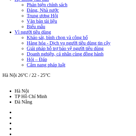
Phản biện chính sách
Đảng, Nhà nước
Trung ương Hội
Văn bản tài liệu
Biểu mẫu
Vì người tiêu dùng
Khảo sát, bình chọn và công bố
Hàng hóa - Dịch vụ người tiêu dùng tin cậy
Giải pháp hỗ trợ bảo vệ người tiêu dùng
Doanh nghiệp, cá nhân cùng đồng hành
Hỏi – Đáp
Cẩm nang pháp luật
Hà Nội
26°C / 22 - 25°C
Hà Nội
TP Hồ Chí Minh
Đà Nẵng