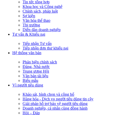
Tin tức tổng hợp
Khoa học và Công nghệ
Chính sách, pháp luật
Sự kiện
Văn hóa thể thao
Thị trường
Diễn đàn doanh nghiệp
Tư vấn & Khiếu nại
Tiếp nhận Tư vấn
Tiếp nhận đơn thư khiếu nại
Hệ thống văn bản
Phản biện chính sách
Đảng, Nhà nước
Trung ương Hội
Văn bản tài liệu
Biểu mẫu
Vì người tiêu dùng
Khảo sát, bình chọn và công bố
Hàng hóa - Dịch vụ người tiêu dùng tin cậy
Giải pháp hỗ trợ bảo vệ người tiêu dùng
Doanh nghiệp, cá nhân cùng đồng hành
Hỏi – Đáp