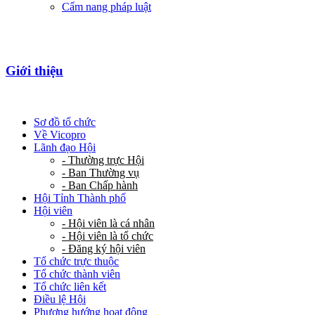
Cẩm nang pháp luật
Giới thiệu
Sơ đồ tổ chức
Về Vicopro
Lãnh đạo Hội
- Thường trực Hội
- Ban Thường vụ
- Ban Chấp hành
Hội Tỉnh Thành phố
Hội viên
- Hội viên là cá nhân
- Hội viên là tổ chức
- Đăng ký hội viên
Tổ chức trực thuộc
Tổ chức thành viên
Tổ chức liên kết
Điều lệ Hội
Phương hướng hoạt động