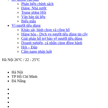
Phản biện chính sách
Đảng, Nhà nước
Trung ương Hội
Văn bản tài liệu
Biểu mẫu
Vì người tiêu dùng
Khảo sát, bình chọn và công bố
Hàng hóa - Dịch vụ người tiêu dùng tin cậy
Giải pháp hỗ trợ bảo vệ người tiêu dùng
Doanh nghiệp, cá nhân cùng đồng hành
Hỏi – Đáp
Cẩm nang pháp luật
Hà Nội
26°C / 22 - 25°C
Hà Nội
TP Hồ Chí Minh
Đà Nẵng