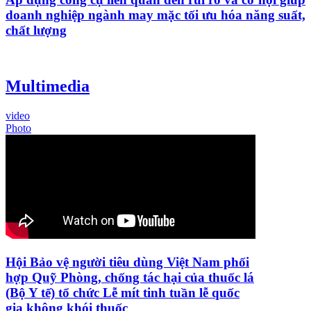
doanh nghiệp ngành may mặc tối ưu hóa năng suất,
chất lượng
Multimedia
video
Photo
Hội Bảo vệ người tiêu dùng Việt Nam phối
hợp Quỹ Phòng, chống tác hại của thuốc lá
(Bộ Y tế) tổ chức Lễ mít tinh tuần lễ quốc
gia không khói thuốc