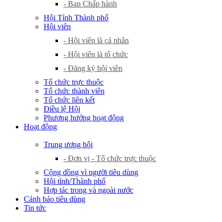
- Ban Chấp hành
Hội Tỉnh Thành phố
Hội viên
- Hội viên là cá nhân
- Hội viên là tổ chức
- Đăng ký hội viên
Tổ chức trực thuộc
Tổ chức thành viên
Tổ chức liên kết
Điều lệ Hội
Phương hướng hoạt động
Hoạt động
Trung ương hội
- Đơn vị - Tổ chức trực thuộc
Cộng đồng vì người tiêu dùng
Hội tỉnh/Thành phố
Hợp tác trong và ngoài nước
Cảnh báo tiêu dùng
Tin tức