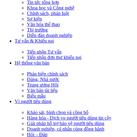
Tin tức tổng hợp
Khoa học và Công nghệ
Chính sách, pháp luật
Sự kiện
Văn hóa thể thao
Thị trường
Diễn đàn doanh nghiệp
Tư vấn & Khiếu nại
Tiếp nhận Tư vấn
Tiếp nhận đơn thư khiếu nại
Hệ thống văn bản
Phản biện chính sách
Đảng, Nhà nước
Trung ương Hội
Văn bản tài liệu
Biểu mẫu
Vì người tiêu dùng
Khảo sát, bình chọn và công bố
Hàng hóa - Dịch vụ người tiêu dùng tin cậy
Giải pháp hỗ trợ bảo vệ người tiêu dùng
Doanh nghiệp, cá nhân cùng đồng hành
Hỏi – Đáp