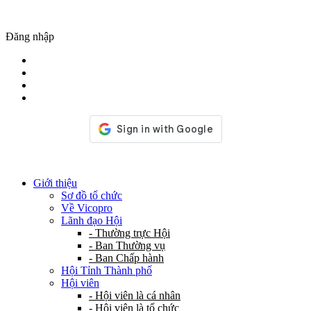
Đăng nhập
Giới thiệu
Sơ đồ tổ chức
Về Vicopro
Lãnh đạo Hội
- Thường trực Hội
- Ban Thường vụ
- Ban Chấp hành
Hội Tỉnh Thành phố
Hội viên
- Hội viên là cá nhân
- Hội viên là tổ chức