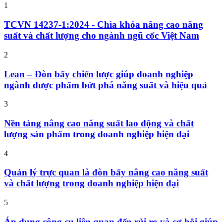
1
TCVN 14237-1:2024 - Chìa khóa nâng cao năng
suất và chất lượng cho ngành ngũ cốc Việt Nam
2
Lean – Đòn bẩy chiến lược giúp doanh nghiệp
ngành dược phẩm bứt phá năng suất và hiệu quả
3
Nền tảng nâng cao năng suất lao động và chất
lượng sản phẩm trong doanh nghiệp hiện đại
4
Quản lý trực quan là đòn bẩy nâng cao năng suất
và chất lượng trong doanh nghiệp hiện đại
5
Áp dụng công cụ liên quan đến rủi ro và cơ hội giúp