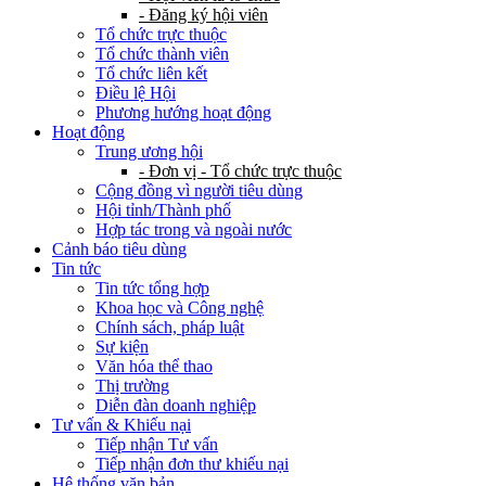
- Đăng ký hội viên
Tổ chức trực thuộc
Tổ chức thành viên
Tổ chức liên kết
Điều lệ Hội
Phương hướng hoạt động
Hoạt động
Trung ương hội
- Đơn vị - Tổ chức trực thuộc
Cộng đồng vì người tiêu dùng
Hội tỉnh/Thành phố
Hợp tác trong và ngoài nước
Cảnh báo tiêu dùng
Tin tức
Tin tức tổng hợp
Khoa học và Công nghệ
Chính sách, pháp luật
Sự kiện
Văn hóa thể thao
Thị trường
Diễn đàn doanh nghiệp
Tư vấn & Khiếu nại
Tiếp nhận Tư vấn
Tiếp nhận đơn thư khiếu nại
Hệ thống văn bản