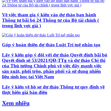
Về việc tham gia ý kiến vào dự thảo ban hành
Thông tư bãi bỏ 24 Thông tư của Bộ tài chính (
trong lĩnh vực giá )
Góp ý hoàn thiện dự thảo Luật Trí tuệ nhân tạo
Lấy ý kiến góp ý đối với dự thảo Quyết định bãi bỏ
Quyết định số 53/2021/QĐ-TTg và dự thảo Chị thị
của Thủ tướng Chính phủ về việc đẩy mạnh việc
sản xuất, phối trộn, phân phối và sử dụng nhiên
liệu sinh học tại Việt Nam
Lấy ý kiến về hồ sơ dự thảo Thông tư quy định về
thực hiện giá bán điện
Xem nhiều