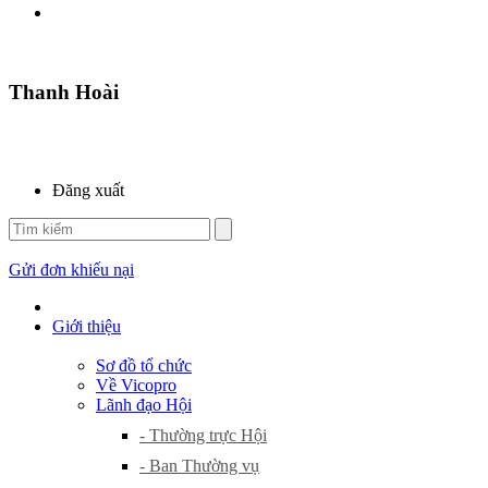
Thanh Hoài
Đăng xuất
Gửi đơn khiếu nại
Giới thiệu
Sơ đồ tổ chức
Về Vicopro
Lãnh đạo Hội
- Thường trực Hội
- Ban Thường vụ