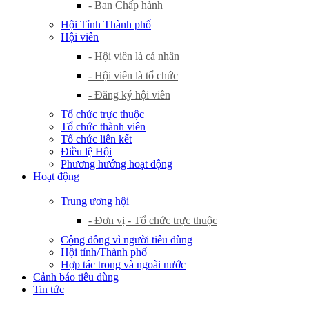
- Ban Chấp hành
Hội Tỉnh Thành phố
Hội viên
- Hội viên là cá nhân
- Hội viên là tổ chức
- Đăng ký hội viên
Tổ chức trực thuộc
Tổ chức thành viên
Tổ chức liên kết
Điều lệ Hội
Phương hướng hoạt động
Hoạt động
Trung ương hội
- Đơn vị - Tổ chức trực thuộc
Cộng đồng vì người tiêu dùng
Hội tỉnh/Thành phố
Hợp tác trong và ngoài nước
Cảnh báo tiêu dùng
Tin tức