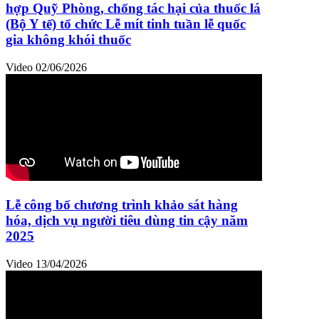
hợp Quỹ Phòng, chống tác hại của thuốc lá
(Bộ Y tế) tổ chức Lễ mít tinh tuần lễ quốc
gia không khói thuốc
Video
02/06/2026
Lễ công bố chương trình khảo sát hàng
hóa, dịch vụ người tiêu dùng tin cậy năm
2025
Video
13/04/2026