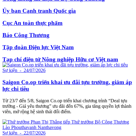
Ủy ban Cạnh tranh Quốc gia
Cục An toàn thực phẩm
Báo Công Thương
Tập đoàn Điện lực Việt Nam
Tạp chí điện tử Nông nghiệp Hữu cơ Việt nam
Sự kiện
- 24/07/2026
Saigon Co.op triển khai ưu đãi tựu trường, giảm áp
lực chi tiêu
Từ 23/7 đến 5/8, Saigon Co.op triển khai chương trình “Deal tựu
trường - Giá yêu thương” ưu đãi đến 67%, gia tăng quyền lợi thành
viên, mở rộng hệ sinh thái đổi điểm.
Sự kiện
- 22/07/2026