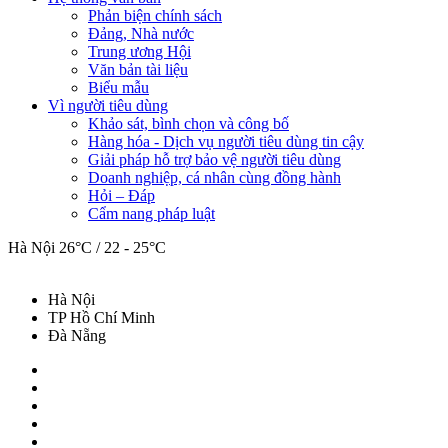
Phản biện chính sách
Đảng, Nhà nước
Trung ương Hội
Văn bản tài liệu
Biểu mẫu
Vì người tiêu dùng
Khảo sát, bình chọn và công bố
Hàng hóa - Dịch vụ người tiêu dùng tin cậy
Giải pháp hỗ trợ bảo vệ người tiêu dùng
Doanh nghiệp, cá nhân cùng đồng hành
Hỏi – Đáp
Cẩm nang pháp luật
Hà Nội
26°C / 22 - 25°C
Hà Nội
TP Hồ Chí Minh
Đà Nẵng