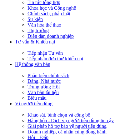
Tin tức tổng hợp
Khoa học và Công nghệ
Chính sách, pháp luật
Sự kiện
Văn hóa thể thao
Thị trường
Diễn đàn doanh nghiệp
Tư vấn & Khiếu nại
Tiếp nhận Tư vấn
Tiếp nhận đơn thư khiếu nại
Hệ thống văn bản
Phản biện chính sách
Đảng, Nhà nước
Trung ương Hội
Văn bản tài liệu
Biểu mẫu
Vì người tiêu dùng
Khảo sát, bình chọn và công bố
Hàng hóa - Dịch vụ người tiêu dùng tin cậy
Giải pháp hỗ trợ bảo vệ người tiêu dùng
Doanh nghiệp, cá nhân cùng đồng hành
Hỏi – Đáp