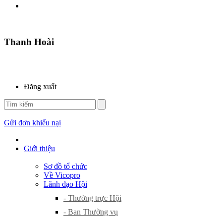
Thanh Hoài
Đăng xuất
Gửi đơn khiếu nại
Giới thiệu
Sơ đồ tổ chức
Về Vicopro
Lãnh đạo Hội
- Thường trực Hội
- Ban Thường vụ