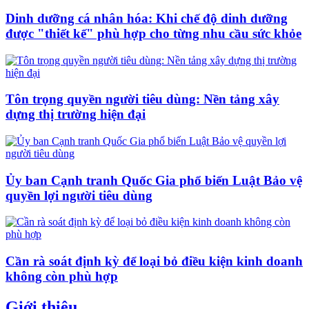
Dinh dưỡng cá nhân hóa: Khi chế độ dinh dưỡng
được "thiết kế" phù hợp cho từng nhu cầu sức khỏe
Tôn trọng quyền người tiêu dùng: Nền tảng xây
dựng thị trường hiện đại
Ủy ban Cạnh tranh Quốc Gia phổ biến Luật Bảo vệ
quyền lợi người tiêu dùng
Cần rà soát định kỳ để loại bỏ điều kiện kinh doanh
không còn phù hợp
Giới thiệu