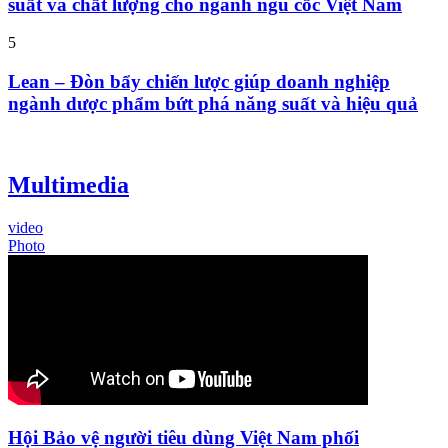
suất và chất lượng cho ngành ngũ cốc Việt Nam
5
Lean – Đòn bẩy chiến lược giúp doanh nghiệp
ngành dược phẩm bứt phá năng suất và hiệu quả
Multimedia
video
Photo
Hội Bảo vệ người tiêu dùng Việt Nam phối