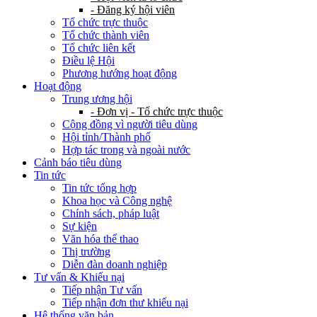
- Đăng ký hội viên
Tổ chức trực thuộc
Tổ chức thành viên
Tổ chức liên kết
Điều lệ Hội
Phương hướng hoạt động
Hoạt động
Trung ương hội
- Đơn vị - Tổ chức trực thuộc
Cộng đồng vì người tiêu dùng
Hội tỉnh/Thành phố
Hợp tác trong và ngoài nước
Cảnh báo tiêu dùng
Tin tức
Tin tức tổng hợp
Khoa học và Công nghệ
Chính sách, pháp luật
Sự kiện
Văn hóa thể thao
Thị trường
Diễn đàn doanh nghiệp
Tư vấn & Khiếu nại
Tiếp nhận Tư vấn
Tiếp nhận đơn thư khiếu nại
Hệ thống văn bản