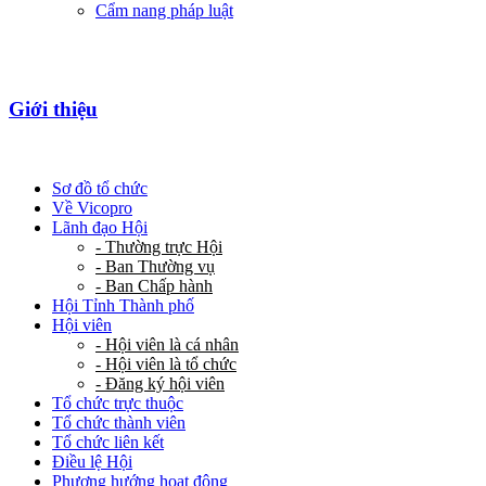
Cẩm nang pháp luật
Giới thiệu
Sơ đồ tổ chức
Về Vicopro
Lãnh đạo Hội
- Thường trực Hội
- Ban Thường vụ
- Ban Chấp hành
Hội Tỉnh Thành phố
Hội viên
- Hội viên là cá nhân
- Hội viên là tổ chức
- Đăng ký hội viên
Tổ chức trực thuộc
Tổ chức thành viên
Tổ chức liên kết
Điều lệ Hội
Phương hướng hoạt động