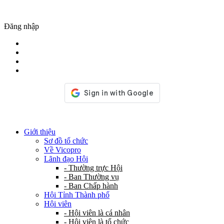
Đăng nhập
Giới thiệu
Sơ đồ tổ chức
Về Vicopro
Lãnh đạo Hội
- Thường trực Hội
- Ban Thường vụ
- Ban Chấp hành
Hội Tỉnh Thành phố
Hội viên
- Hội viên là cá nhân
- Hội viên là tổ chức