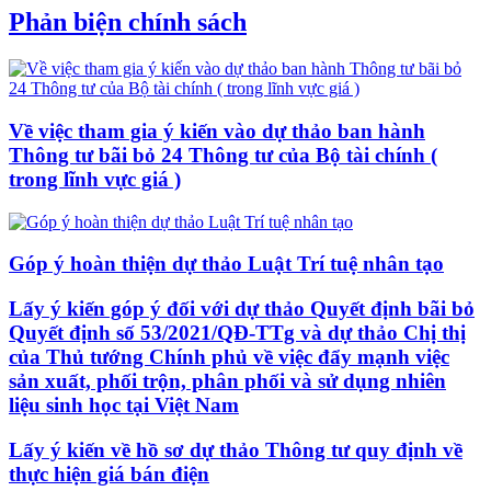
Phản biện chính sách
Về việc tham gia ý kiến vào dự thảo ban hành
Thông tư bãi bỏ 24 Thông tư của Bộ tài chính (
trong lĩnh vực giá )
Góp ý hoàn thiện dự thảo Luật Trí tuệ nhân tạo
Lấy ý kiến góp ý đối với dự thảo Quyết định bãi bỏ
Quyết định số 53/2021/QĐ-TTg và dự thảo Chị thị
của Thủ tướng Chính phủ về việc đẩy mạnh việc
sản xuất, phối trộn, phân phối và sử dụng nhiên
liệu sinh học tại Việt Nam
Lấy ý kiến về hồ sơ dự thảo Thông tư quy định về
thực hiện giá bán điện