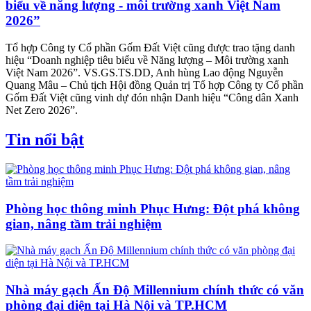
biểu về năng lượng - môi trường xanh Việt Nam
2026”
Tổ hợp Công ty Cổ phần Gốm Đất Việt cũng được trao tặng danh
hiệu “Doanh nghiệp tiêu biểu về Năng lượng – Môi trường xanh
Việt Nam 2026”. VS.GS.TS.DD, Anh hùng Lao động Nguyễn
Quang Mâu – Chủ tịch Hội đồng Quản trị Tổ hợp Công ty Cổ phần
Gốm Đất Việt cũng vinh dự đón nhận Danh hiệu “Công dân Xanh
Net Zero 2026”.
Tin nổi bật
Phòng học thông minh Phục Hưng: Đột phá không
gian, nâng tầm trải nghiệm
Nhà máy gạch Ấn Độ Millennium chính thức có văn
phòng đại diện tại Hà Nội và TP.HCM