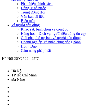
Phản biện chính sách
Đảng, Nhà nước
Trung ương Hội
Văn bản tài liệu
Biểu mẫu
Vì người tiêu dùng
Khảo sát, bình chọn và công bố
Hàng hóa - Dịch vụ người tiêu dùng tin cậy
Giải pháp hỗ trợ bảo vệ người tiêu dùng
Doanh nghiệp, cá nhân cùng đồng hành
Hỏi – Đáp
Cẩm nang pháp luật
Hà Nội
26°C / 22 - 25°C
Hà Nội
TP Hồ Chí Minh
Đà Nẵng