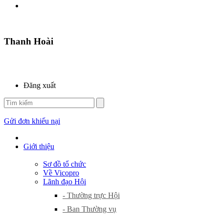
Thanh Hoài
Đăng xuất
Gửi đơn khiếu nại
Giới thiệu
Sơ đồ tổ chức
Về Vicopro
Lãnh đạo Hội
- Thường trực Hội
- Ban Thường vụ