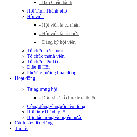
- Ban Chấp hành
Hội Tỉnh Thành phố
Hội viên
- Hội viên là cá nhân
- Hội viên là tổ chức
- Đăng ký hội viên
Tổ chức trực thuộc
Tổ chức thành viên
Tổ chức liên kết
Điều lệ Hội
Phương hướng hoạt động
Hoạt động
Trung ương hội
- Đơn vị - Tổ chức trực thuộc
Cộng đồng vì người tiêu dùng
Hội tỉnh/Thành phố
Hợp tác trong và ngoài nước
Cảnh báo tiêu dùng
Tin tức