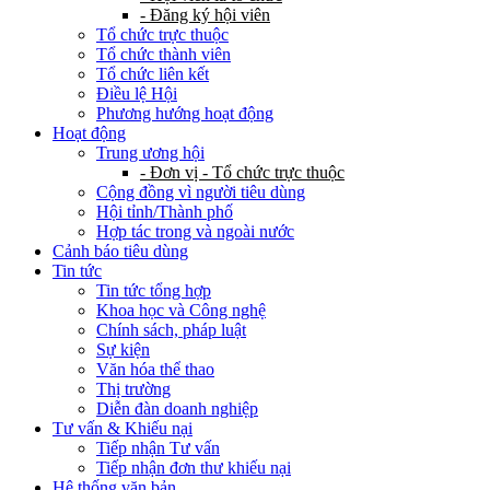
- Đăng ký hội viên
Tổ chức trực thuộc
Tổ chức thành viên
Tổ chức liên kết
Điều lệ Hội
Phương hướng hoạt động
Hoạt động
Trung ương hội
- Đơn vị - Tổ chức trực thuộc
Cộng đồng vì người tiêu dùng
Hội tỉnh/Thành phố
Hợp tác trong và ngoài nước
Cảnh báo tiêu dùng
Tin tức
Tin tức tổng hợp
Khoa học và Công nghệ
Chính sách, pháp luật
Sự kiện
Văn hóa thể thao
Thị trường
Diễn đàn doanh nghiệp
Tư vấn & Khiếu nại
Tiếp nhận Tư vấn
Tiếp nhận đơn thư khiếu nại
Hệ thống văn bản