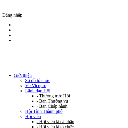
Đăng nhập
Giới thiệu
Sơ đồ tổ chức
Về Vicopro
Lãnh đạo Hội
- Thường trực Hội
- Ban Thường vụ
- Ban Chấp hành
Hội Tỉnh Thành phố
Hội viên
- Hội viên là cá nhân
- Hội viên là tổ chức