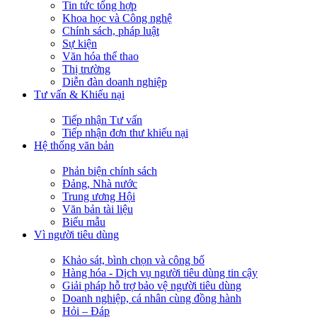
Tin tức tổng hợp
Khoa học và Công nghệ
Chính sách, pháp luật
Sự kiện
Văn hóa thể thao
Thị trường
Diễn đàn doanh nghiệp
Tư vấn & Khiếu nại
Tiếp nhận Tư vấn
Tiếp nhận đơn thư khiếu nại
Hệ thống văn bản
Phản biện chính sách
Đảng, Nhà nước
Trung ương Hội
Văn bản tài liệu
Biểu mẫu
Vì người tiêu dùng
Khảo sát, bình chọn và công bố
Hàng hóa - Dịch vụ người tiêu dùng tin cậy
Giải pháp hỗ trợ bảo vệ người tiêu dùng
Doanh nghiệp, cá nhân cùng đồng hành
Hỏi – Đáp