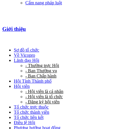
Cẩm nang pháp luật
Giới thiệu
Sơ đồ tổ chức
Về Vicopro
Lãnh đạo Hội
- Thường trực Hội
- Ban Thường vụ
- Ban Chấp hành
Hội Tỉnh Thành phố
Hội viên
- Hội viên là cá nhân
- Hội viên là tổ chức
- Đăng ký hội viên
Tổ chức trực thuộc
Tổ chức thành viên
Tổ chức liên kết
Điều lệ Hội
Phương hướng hoạt động