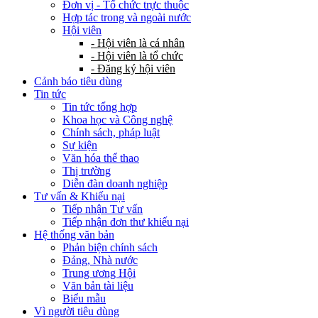
Đơn vị - Tổ chức trực thuộc
Hợp tác trong và ngoài nước
Hội viên
- Hội viên là cá nhân
- Hội viên là tổ chức
- Đăng ký hội viên
Cảnh báo tiêu dùng
Tin tức
Tin tức tổng hợp
Khoa học và Công nghệ
Chính sách, pháp luật
Sự kiện
Văn hóa thể thao
Thị trường
Diễn đàn doanh nghiệp
Tư vấn & Khiếu nại
Tiếp nhận Tư vấn
Tiếp nhận đơn thư khiếu nại
Hệ thống văn bản
Phản biện chính sách
Đảng, Nhà nước
Trung ương Hội
Văn bản tài liệu
Biểu mẫu
Vì người tiêu dùng