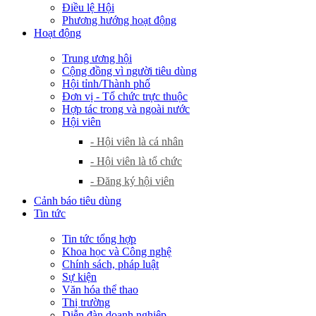
Điều lệ Hội
Phương hướng hoạt động
Hoạt động
Trung ương hội
Cộng đồng vì người tiêu dùng
Hội tỉnh/Thành phố
Đơn vị - Tổ chức trực thuộc
Hợp tác trong và ngoài nước
Hội viên
- Hội viên là cá nhân
- Hội viên là tổ chức
- Đăng ký hội viên
Cảnh báo tiêu dùng
Tin tức
Tin tức tổng hợp
Khoa học và Công nghệ
Chính sách, pháp luật
Sự kiện
Văn hóa thể thao
Thị trường
Diễn đàn doanh nghiệp