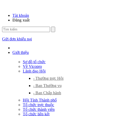
Tài khoản
Đăng xuất
Gửi đơn khiếu nại
Giới thiệu
Sơ đồ tổ chức
Về Vicopro
Lãnh đạo Hội
- Thường trực Hội
- Ban Thường vụ
- Ban Chấp hành
Hội Tỉnh Thành phố
Tổ chức trực thuộc
Tổ chức thành viên
Tổ chức liên kết