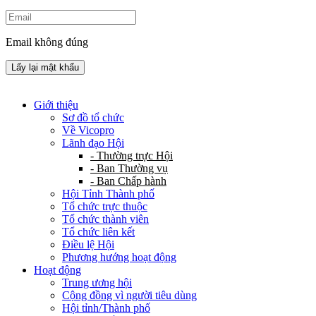
Email không đúng
Lấy lại mật khẩu
Giới thiệu
Sơ đồ tổ chức
Về Vicopro
Lãnh đạo Hội
- Thường trực Hội
- Ban Thường vụ
- Ban Chấp hành
Hội Tỉnh Thành phố
Tổ chức trực thuộc
Tổ chức thành viên
Tổ chức liên kết
Điều lệ Hội
Phương hướng hoạt động
Hoạt động
Trung ương hội
Cộng đồng vì người tiêu dùng
Hội tỉnh/Thành phố