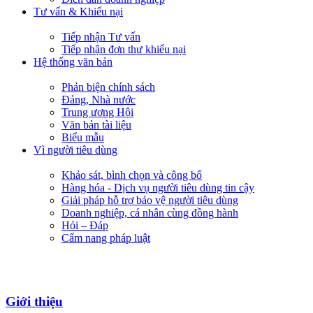
Tư vấn & Khiếu nại
Tiếp nhận Tư vấn
Tiếp nhận đơn thư khiếu nại
Hệ thống văn bản
Phản biện chính sách
Đảng, Nhà nước
Trung ương Hội
Văn bản tài liệu
Biểu mẫu
Vì người tiêu dùng
Khảo sát, bình chọn và công bố
Hàng hóa - Dịch vụ người tiêu dùng tin cậy
Giải pháp hỗ trợ bảo vệ người tiêu dùng
Doanh nghiệp, cá nhân cùng đồng hành
Hỏi – Đáp
Cẩm nang pháp luật
Giới thiệu