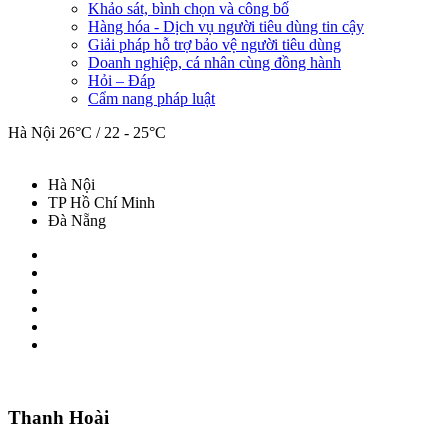
Khảo sát, bình chọn và công bố
Hàng hóa - Dịch vụ người tiêu dùng tin cậy
Giải pháp hỗ trợ bảo vệ người tiêu dùng
Doanh nghiệp, cá nhân cùng đồng hành
Hỏi – Đáp
Cẩm nang pháp luật
Hà Nội
26°C / 22 - 25°C
Hà Nội
TP Hồ Chí Minh
Đà Nẵng
Thanh Hoài