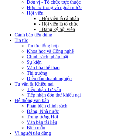
Đơn vị - Tổ chức trực thuộc
Hợp tác trong và ngoài nước
Hội viên
- Hội viên là cá nhân
- Hội viên là tổ chức
- Đăng ký hội viên
Cảnh báo tiêu dùng
Tin tức
Tin tức tổng hợp
Khoa học và Công nghệ
Chính sách, pháp luật
Sự kiện
Văn hóa thể thao
Thị trường
Diễn đàn doanh nghiệp
Tư vấn & Khiếu nại
Tiếp nhận Tư vấn
Tiếp nhận đơn thư khiếu nại
Hệ thống văn bản
Phản biện chính sách
Đảng, Nhà nước
Trung ương Hội
Văn bản tài liệu
Biểu mẫu
Vì người tiêu dùng