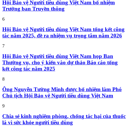
Hội Bảo vệ Người tiêu dùng Việt Nam bổ nhiệm
Trưởng ban Truyền thông
6
Hội Bảo vệ Người tiêu dùng Việt Nam tổng kết công
tác năm 2025, đề ra nhiệm vụ trọng tâm năm 2026
7
Hội Bảo vệ Người tiêu dùng Việt Nam họp Ban
Thường vụ, cho ý kiến vào dự thảo Báo cáo tổng
kết công tác năm 2025
8
Ông Nguyễn Tường Minh được bổ nhiệm làm Phó
Chủ tịch Hội Bảo vệ Người tiêu dùng Việt Nam
9
Chia sẻ kinh nghiệm phòng, chống tác hại của thuốc
lá vì sức khỏe người tiêu dùng