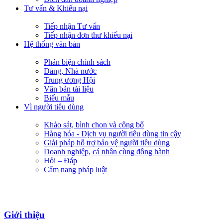
Tư vấn & Khiếu nại
Tiếp nhận Tư vấn
Tiếp nhận đơn thư khiếu nại
Hệ thống văn bản
Phản biện chính sách
Đảng, Nhà nước
Trung ương Hội
Văn bản tài liệu
Biểu mẫu
Vì người tiêu dùng
Khảo sát, bình chọn và công bố
Hàng hóa - Dịch vụ người tiêu dùng tin cậy
Giải pháp hỗ trợ bảo vệ người tiêu dùng
Doanh nghiệp, cá nhân cùng đồng hành
Hỏi – Đáp
Cẩm nang pháp luật
Giới thiệu