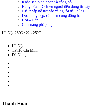
Khảo sát, bình chọn và công bố
Hàng hóa - Dịch vụ người tiêu dùng tin cậy
Giải pháp hỗ trợ bảo vệ người tiêu dùng
Doanh nghiệp, cá nhân cùng đồng hành
Hỏi – Đáp
Cẩm nang pháp luật
Hà Nội
26°C / 22 - 25°C
Hà Nội
TP Hồ Chí Minh
Đà Nẵng
Thanh Hoài