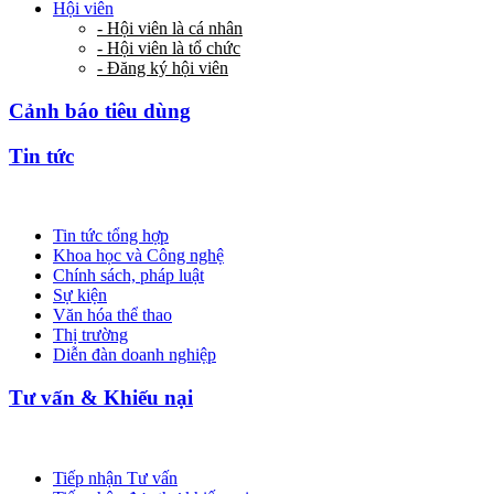
Hội viên
- Hội viên là cá nhân
- Hội viên là tổ chức
- Đăng ký hội viên
Cảnh báo tiêu dùng
Tin tức
Tin tức tổng hợp
Khoa học và Công nghệ
Chính sách, pháp luật
Sự kiện
Văn hóa thể thao
Thị trường
Diễn đàn doanh nghiệp
Tư vấn & Khiếu nại
Tiếp nhận Tư vấn