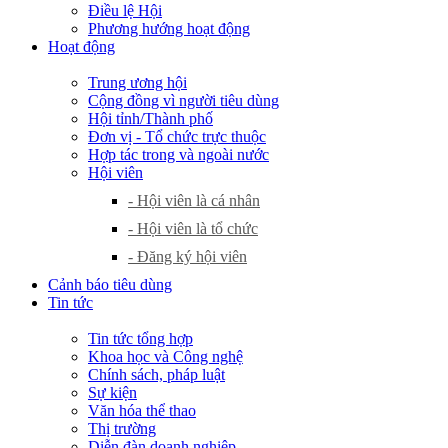
Điều lệ Hội
Phương hướng hoạt động
Hoạt động
Trung ương hội
Cộng đồng vì người tiêu dùng
Hội tỉnh/Thành phố
Đơn vị - Tổ chức trực thuộc
Hợp tác trong và ngoài nước
Hội viên
- Hội viên là cá nhân
- Hội viên là tổ chức
- Đăng ký hội viên
Cảnh báo tiêu dùng
Tin tức
Tin tức tổng hợp
Khoa học và Công nghệ
Chính sách, pháp luật
Sự kiện
Văn hóa thể thao
Thị trường
Diễn đàn doanh nghiệp