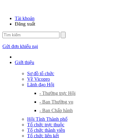
Tài khoản
Đăng xuất
Gửi đơn khiếu nại
Giới thiệu
Sơ đồ tổ chức
Về Vicopro
Lãnh đạo Hội
- Thường trực Hội
- Ban Thường vụ
- Ban Chấp hành
Hội Tỉnh Thành phố
Tổ chức trực thuộc
Tổ chức thành viên
Tổ chức liên kết