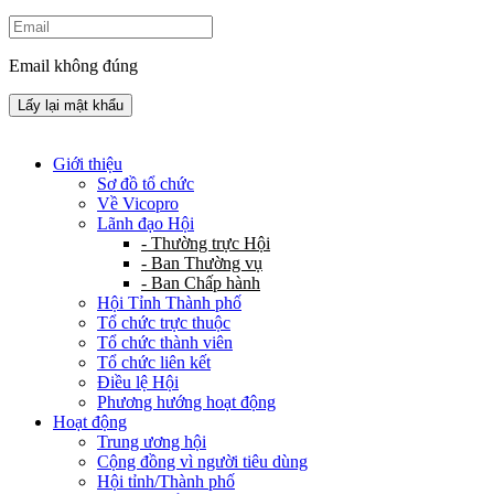
Email không đúng
Lấy lại mật khẩu
Giới thiệu
Sơ đồ tổ chức
Về Vicopro
Lãnh đạo Hội
- Thường trực Hội
- Ban Thường vụ
- Ban Chấp hành
Hội Tỉnh Thành phố
Tổ chức trực thuộc
Tổ chức thành viên
Tổ chức liên kết
Điều lệ Hội
Phương hướng hoạt động
Hoạt động
Trung ương hội
Cộng đồng vì người tiêu dùng
Hội tỉnh/Thành phố