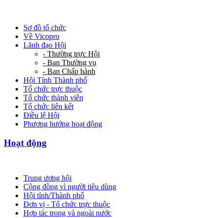
Sơ đồ tổ chức
Về Vicopro
Lãnh đạo Hội
- Thường trực Hội
- Ban Thường vụ
- Ban Chấp hành
Hội Tỉnh Thành phố
Tổ chức trực thuộc
Tổ chức thành viên
Tổ chức liên kết
Điều lệ Hội
Phương hướng hoạt động
Hoạt động
Trung ương hội
Cộng đồng vì người tiêu dùng
Hội tỉnh/Thành phố
Đơn vị - Tổ chức trực thuộc
Hợp tác trong và ngoài nước