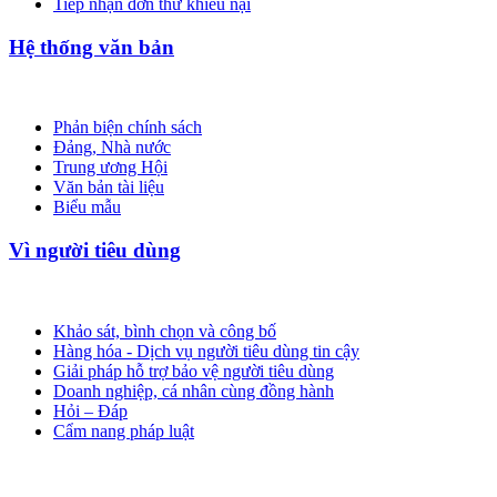
Tiếp nhận đơn thư khiếu nại
Hệ thống văn bản
Phản biện chính sách
Đảng, Nhà nước
Trung ương Hội
Văn bản tài liệu
Biểu mẫu
Vì người tiêu dùng
Khảo sát, bình chọn và công bố
Hàng hóa - Dịch vụ người tiêu dùng tin cậy
Giải pháp hỗ trợ bảo vệ người tiêu dùng
Doanh nghiệp, cá nhân cùng đồng hành
Hỏi – Đáp
Cẩm nang pháp luật