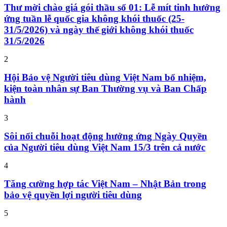
Thư mời chào giá gói thầu số 01: Lễ mít tinh hưởng
ứng tuần lễ quốc gia không khói thuốc (25-
31/5/2026) và ngày thế giới không khói thuốc
31/5/2026
2
Hội Bảo vệ Người tiêu dùng Việt Nam bổ nhiệm,
kiện toàn nhân sự Ban Thường vụ và Ban Chấp
hành
3
Sôi nổi chuỗi hoạt động hưởng ứng Ngày Quyền
của Người tiêu dùng Việt Nam 15/3 trên cả nước
4
Tăng cường hợp tác Việt Nam – Nhật Bản trong
bảo vệ quyền lợi người tiêu dùng
5