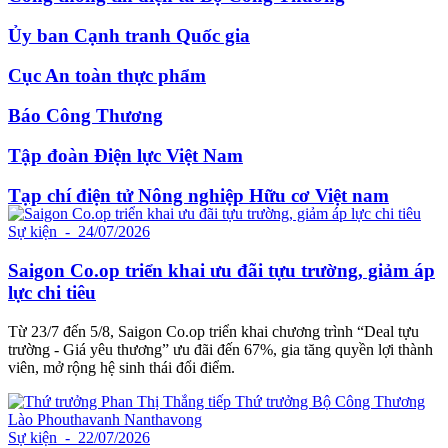
Ủy ban Cạnh tranh Quốc gia
Cục An toàn thực phẩm
Báo Công Thương
Tập đoàn Điện lực Việt Nam
Tạp chí điện tử Nông nghiệp Hữu cơ Việt nam
Sự kiện
- 24/07/2026
Saigon Co.op triển khai ưu đãi tựu trường, giảm áp
lực chi tiêu
Từ 23/7 đến 5/8, Saigon Co.op triển khai chương trình “Deal tựu
trường - Giá yêu thương” ưu đãi đến 67%, gia tăng quyền lợi thành
viên, mở rộng hệ sinh thái đổi điểm.
Sự kiện
- 22/07/2026