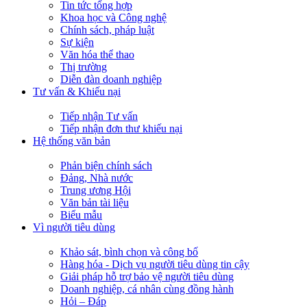
Tin tức tổng hợp
Khoa học và Công nghệ
Chính sách, pháp luật
Sự kiện
Văn hóa thể thao
Thị trường
Diễn đàn doanh nghiệp
Tư vấn & Khiếu nại
Tiếp nhận Tư vấn
Tiếp nhận đơn thư khiếu nại
Hệ thống văn bản
Phản biện chính sách
Đảng, Nhà nước
Trung ương Hội
Văn bản tài liệu
Biểu mẫu
Vì người tiêu dùng
Khảo sát, bình chọn và công bố
Hàng hóa - Dịch vụ người tiêu dùng tin cậy
Giải pháp hỗ trợ bảo vệ người tiêu dùng
Doanh nghiệp, cá nhân cùng đồng hành
Hỏi – Đáp