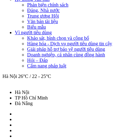
Phản biện chính sách
Đảng, Nhà nước
Trung ương Hội
Văn bản tài liệu
Biểu mẫu
Vì người tiêu dùng
Khảo sát, bình chọn và công bố
Hàng hóa - Dịch vụ người tiêu dùng tin cậy
Giải pháp hỗ trợ bảo vệ người tiêu dùng
Doanh nghiệp, cá nhân cùng đồng hành
Hỏi – Đáp
Cẩm nang pháp luật
Hà Nội
26°C / 22 - 25°C
Hà Nội
TP Hồ Chí Minh
Đà Nẵng