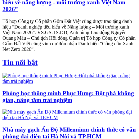
biểu về năng lượng - môi trường xanh Việt Nam
2026”
Tổ hợp Công ty Cổ phần Gốm Đất Việt cũng được trao tặng danh
hiệu “Doanh nghiệp tiêu biểu về Năng lượng – Môi trường xanh
Việt Nam 2026”. VS.GS.TS.DD, Anh hùng Lao động Nguyễn
Quang Mâu – Chủ tịch Hội đồng Quản trị Tổ hợp Công ty Cổ phần
Gốm Đất Việt cũng vinh dự đón nhận Danh hiệu “Công dân Xanh
Net Zero 2026”.
Tin nổi bật
Phòng học thông minh Phục Hưng: Đột phá không
gian, nâng tầm trải nghiệm
Nhà máy gạch Ấn Độ Millennium chính thức có văn
phòng đại diện tại Hà Nội và TP.HCM