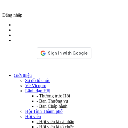
Đăng nhập
Giới thiệu
Sơ đồ tổ chức
Về Vicopro
Lãnh đạo Hội
- Thường trực Hội
- Ban Thường vụ
- Ban Chấp hành
Hội Tỉnh Thành phố
Hội viên
- Hội viên là cá nhân
- Hội viên là tổ chức