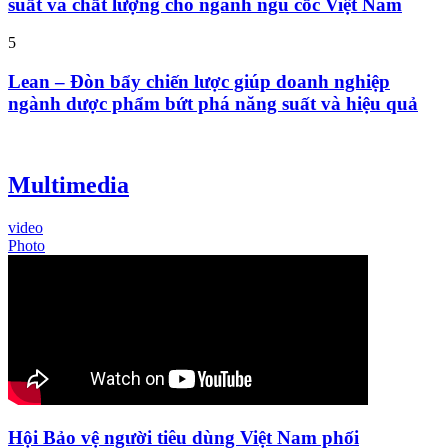
suất và chất lượng cho ngành ngũ cốc Việt Nam
5
Lean – Đòn bẩy chiến lược giúp doanh nghiệp
ngành dược phẩm bứt phá năng suất và hiệu quả
Multimedia
video
Photo
Hội Bảo vệ người tiêu dùng Việt Nam phối