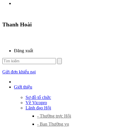
Thanh Hoài
Đăng xuất
Gửi đơn khiếu nại
Giới thiệu
Sơ đồ tổ chức
Về Vicopro
Lãnh đạo Hội
- Thường trực Hội
- Ban Thường vụ