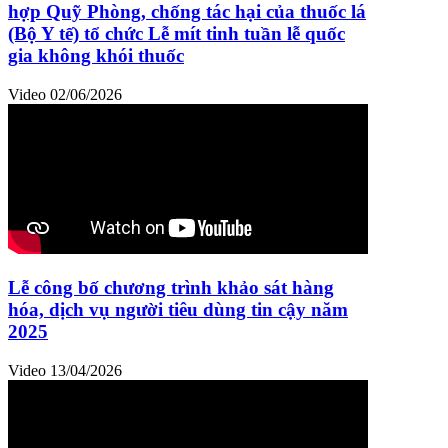
hợp Quỹ Phòng, chống tác hại của thuốc lá
(Bộ Y tế) tổ chức Lễ mít tinh tuần lễ quốc
gia không khói thuốc
Video
02/06/2026
Lễ công bố chương trình khảo sát hàng
hóa, dịch vụ người tiêu dùng tin cậy năm
2025
Video
13/04/2026