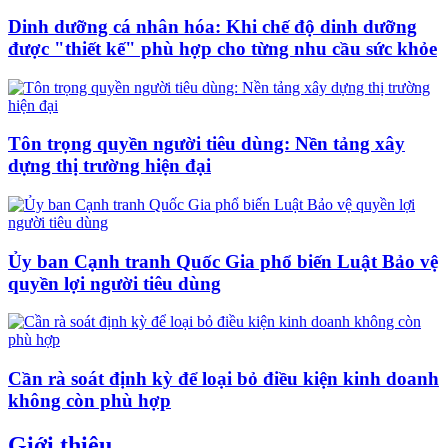
Dinh dưỡng cá nhân hóa: Khi chế độ dinh dưỡng
được "thiết kế" phù hợp cho từng nhu cầu sức khỏe
Tôn trọng quyền người tiêu dùng: Nền tảng xây
dựng thị trường hiện đại
Ủy ban Cạnh tranh Quốc Gia phổ biến Luật Bảo vệ
quyền lợi người tiêu dùng
Cần rà soát định kỳ để loại bỏ điều kiện kinh doanh
không còn phù hợp
Giới thiệu