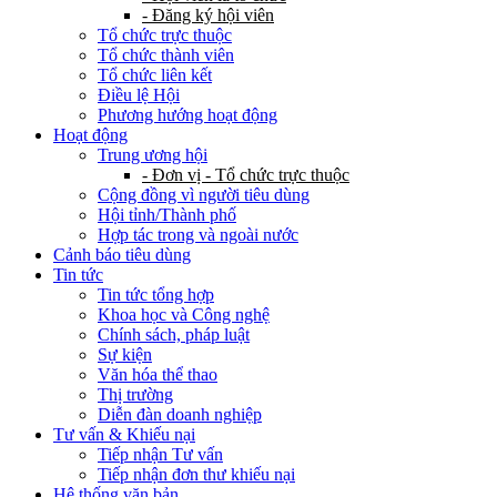
- Đăng ký hội viên
Tổ chức trực thuộc
Tổ chức thành viên
Tổ chức liên kết
Điều lệ Hội
Phương hướng hoạt động
Hoạt động
Trung ương hội
- Đơn vị - Tổ chức trực thuộc
Cộng đồng vì người tiêu dùng
Hội tỉnh/Thành phố
Hợp tác trong và ngoài nước
Cảnh báo tiêu dùng
Tin tức
Tin tức tổng hợp
Khoa học và Công nghệ
Chính sách, pháp luật
Sự kiện
Văn hóa thể thao
Thị trường
Diễn đàn doanh nghiệp
Tư vấn & Khiếu nại
Tiếp nhận Tư vấn
Tiếp nhận đơn thư khiếu nại
Hệ thống văn bản