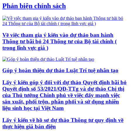
Phản biện chính sách
Về việc tham gia ý kiến vào dự thảo ban hành
Thông tư bãi bỏ 24 Thông tư của Bộ tài chính (
trong lĩnh vực giá )
Góp ý hoàn thiện dự thảo Luật Trí tuệ nhân tạo
Lấy ý kiến góp ý đối với dự thảo Quyết định bãi bỏ
Quyết định số 53/2021/QĐ-TTg và dự thảo Chị thị
của Thủ tướng Chính phủ về việc đẩy mạnh việc
sản xuất, phối trộn, phân phối và sử dụng nhiên
liệu sinh học tại Việt Nam
Lấy ý kiến về hồ sơ dự thảo Thông tư quy định về
thực hiện giá bán điện