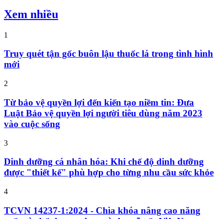
Xem nhiều
1
Truy quét tận gốc buôn lậu thuốc lá trong tình hình
mới
2
Từ bảo vệ quyền lợi đến kiến tạo niềm tin: Đưa
Luật Bảo vệ quyền lợi người tiêu dùng năm 2023
vào cuộc sống
3
Dinh dưỡng cá nhân hóa: Khi chế độ dinh dưỡng
được "thiết kế" phù hợp cho từng nhu cầu sức khỏe
4
TCVN 14237-1:2024 - Chìa khóa nâng cao năng