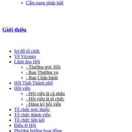
Cẩm nang pháp luật
Giới thiệu
Sơ đồ tổ chức
Về Vicopro
Lãnh đạo Hội
- Thường trực Hội
- Ban Thường vụ
- Ban Chấp hành
Hội Tỉnh Thành phố
Hội viên
- Hội viên là cá nhân
- Hội viên là tổ chức
- Đăng ký hội viên
Tổ chức trực thuộc
Tổ chức thành viên
Tổ chức liên kết
Điều lệ Hội
Phương hướng hoạt động