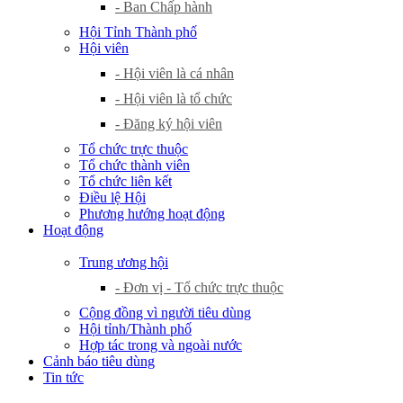
- Ban Chấp hành
Hội Tỉnh Thành phố
Hội viên
- Hội viên là cá nhân
- Hội viên là tổ chức
- Đăng ký hội viên
Tổ chức trực thuộc
Tổ chức thành viên
Tổ chức liên kết
Điều lệ Hội
Phương hướng hoạt động
Hoạt động
Trung ương hội
- Đơn vị - Tổ chức trực thuộc
Cộng đồng vì người tiêu dùng
Hội tỉnh/Thành phố
Hợp tác trong và ngoài nước
Cảnh báo tiêu dùng
Tin tức