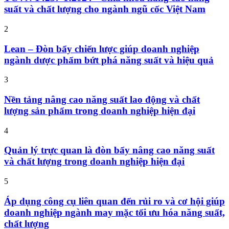
suất và chất lượng cho ngành ngũ cốc Việt Nam
2
Lean – Đòn bẩy chiến lược giúp doanh nghiệp
ngành dược phẩm bứt phá năng suất và hiệu quả
3
Nền tảng nâng cao năng suất lao động và chất
lượng sản phẩm trong doanh nghiệp hiện đại
4
Quản lý trực quan là đòn bẩy nâng cao năng suất
và chất lượng trong doanh nghiệp hiện đại
5
Áp dụng công cụ liên quan đến rủi ro và cơ hội giúp
doanh nghiệp ngành may mặc tối ưu hóa năng suất,
chất lượng