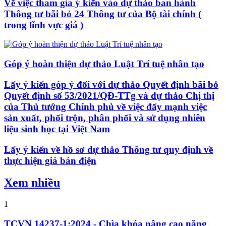
Về việc tham gia ý kiến vào dự thảo ban hành
Thông tư bãi bỏ 24 Thông tư của Bộ tài chính (
trong lĩnh vực giá )
Góp ý hoàn thiện dự thảo Luật Trí tuệ nhân tạo
Lấy ý kiến góp ý đối với dự thảo Quyết định bãi bỏ
Quyết định số 53/2021/QĐ-TTg và dự thảo Chị thị
của Thủ tướng Chính phủ về việc đẩy mạnh việc
sản xuất, phối trộn, phân phối và sử dụng nhiên
liệu sinh học tại Việt Nam
Lấy ý kiến về hồ sơ dự thảo Thông tư quy định về
thực hiện giá bán điện
Xem nhiều
1
TCVN 14237-1:2024 - Chìa khóa nâng cao năng