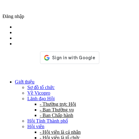
Đăng nhập
Giới thiệu
Sơ đồ tổ chức
Về Vicopro
Lãnh đạo Hội
- Thường trực Hội
- Ban Thường vụ
- Ban Chấp hành
Hội Tỉnh Thành phố
Hội viên
- Hội viên là cá nhân
- Hội viên là tổ chức