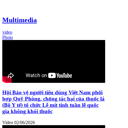
Multimedia
video
Photo
Hội Bảo vệ người tiêu dùng Việt Nam phối
hợp Quỹ Phòng, chống tác hại của thuốc lá
(Bộ Y tế) tổ chức Lễ mít tinh tuần lễ quốc
gia không khói thuốc
Video
02/06/2026