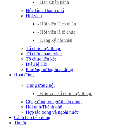
- Ban Chấp hành
Hội Tỉnh Thành phố
Hội viên
- Hội viên là cá nhân
- Hội viên là tổ chức
- Đăng ký hội viên
Tổ chức trực thuộc
Tổ chức thành viên
Tổ chức liên kết
Điều lệ Hội
Phương hướng hoạt động
Hoạt động
Trung ương hội
- Đơn vị - Tổ chức trực thuộc
Cộng đồng vì người tiêu dùng
Hội tỉnh/Thành phố
Hợp tác trong và ngoài nước
Cảnh báo tiêu dùng
Tin tức