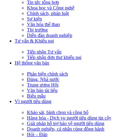
Tin tức tổng hợp
Khoa học và Công nghệ
Chính sách, pháp luật
Sự kiện
Văn hóa thể thao
Thị trường
Diễn đàn doanh nghiệp
Tư vấn & Khiếu nại
Tiếp nhận Tư vấn
Tiếp nhận đơn thư khiếu nại
Hệ thống văn bản
Phản biện chính sách
Đảng, Nhà nước
Trung ương Hội
Văn bản tài liệu
Biểu mẫu
Vì người tiêu dùng
Khảo sát, bình chọn và công bố
Hàng hóa - Dịch vụ người tiêu dùng tin cậy
Giải pháp hỗ trợ bảo vệ người tiêu dùng
Doanh nghiệp, cá nhân cùng đồng hành
Hỏi – Đáp