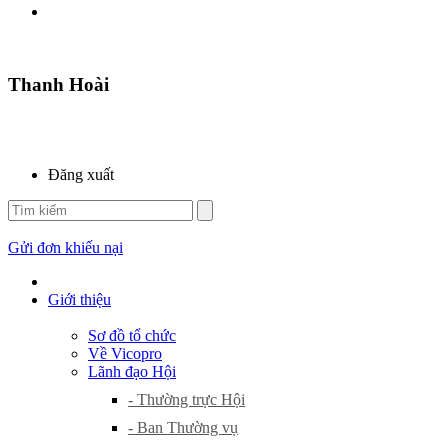
Thanh Hoài
Đăng xuất
Gửi đơn khiếu nại
Giới thiệu
Sơ đồ tổ chức
Về Vicopro
Lãnh đạo Hội
- Thường trực Hội
- Ban Thường vụ