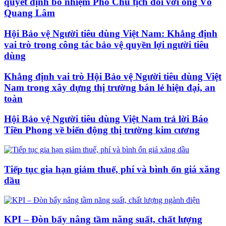
quyết định bổ nhiệm Phó Chủ tịch đối với ông Võ
Quang Lâm
Hội Bảo vệ Người tiêu dùng Việt Nam: Khẳng định
vai trò trong công tác bảo vệ quyền lợi người tiêu
dùng
Khẳng định vai trò Hội Bảo vệ Người tiêu dùng Việt
Nam trong xây dựng thị trường bán lẻ hiện đại, an
toàn
Hội Bảo vệ Người tiêu dùng Việt Nam trả lời Báo
Tiền Phong về biến động thị trường kim cương
Tiếp tục gia hạn giảm thuế, phí và bình ổn giá xăng
dầu
KPI – Đòn bẩy nâng tầm năng suất, chất lượng