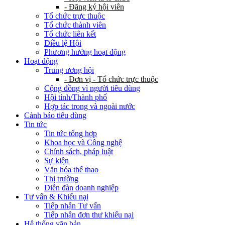
- Đăng ký hội viên
Tổ chức trực thuộc
Tổ chức thành viên
Tổ chức liên kết
Điều lệ Hội
Phương hướng hoạt động
Hoạt động
Trung ương hội
- Đơn vị - Tổ chức trực thuộc
Cộng đồng vì người tiêu dùng
Hội tỉnh/Thành phố
Hợp tác trong và ngoài nước
Cảnh báo tiêu dùng
Tin tức
Tin tức tổng hợp
Khoa học và Công nghệ
Chính sách, pháp luật
Sự kiện
Văn hóa thể thao
Thị trường
Diễn đàn doanh nghiệp
Tư vấn & Khiếu nại
Tiếp nhận Tư vấn
Tiếp nhận đơn thư khiếu nại
Hệ thống văn bản