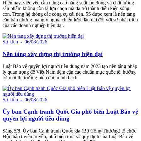
Hiện nay, việc yêu cầu nâng cao năng suất lao động và chất lượng
sản phẩm không còn là lựa chọn mà đã trở thành điều kiện sống
còn. Trong hệ thống các công cụ cải tiến, 5S được xem là nền tảng
căn bản nhưng mang ý nghĩa chiến lược lâu dài đối với sự phát triển
của các doanh nghiệp hiện đại.
Sự kiện
- 06/08/2026
Nền tảng xây dựng thị trường hiện đại
Luật Bảo vệ quyền lợi người tiêu dùng năm 2023 tạo nền tảng pháp
lý quan trọng để Việt Nam tiệm cận các chuẩn mực quốc tế, hướng
tới một thị trường hiện đại, minh bạch.
Sự kiện
- 06/08/2026
Ủy ban Cạnh tranh Quốc Gia phổ biến Luật Bảo vệ
quyền lợi người tiêu dùng
Sáng 5/8, Ủy ban Cạnh tranh Quốc gia (Bộ Công Thương) tổ chức
Hội thảo tuyên truyền, phổ biến một số quy định của Luật Bảo vệ