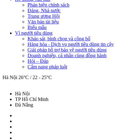
Phản biện chính sách
Đảng, Nhà nước
Trung ương Hội
Văn bản tài liệu
Biểu mẫu
Vì người tiêu dùng
Khảo sát, bình chọn và công bố
Hàng hóa - Dịch vụ người tiêu dùng tin cậy
Giải pháp hỗ trợ bảo vệ người tiêu dùng
Doanh nghiệp, cá nhân cùng đồng hành
Hỏi – Đáp
Cẩm nang pháp luật
Hà Nội
26°C / 22 - 25°C
Hà Nội
TP Hồ Chí Minh
Đà Nẵng