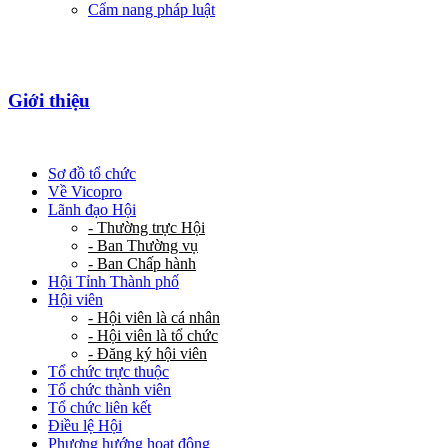
Cẩm nang pháp luật
Giới thiệu
Sơ đồ tổ chức
Về Vicopro
Lãnh đạo Hội
- Thường trực Hội
- Ban Thường vụ
- Ban Chấp hành
Hội Tỉnh Thành phố
Hội viên
- Hội viên là cá nhân
- Hội viên là tổ chức
- Đăng ký hội viên
Tổ chức trực thuộc
Tổ chức thành viên
Tổ chức liên kết
Điều lệ Hội
Phương hướng hoạt động