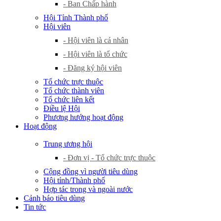
- Ban Chấp hành
Hội Tỉnh Thành phố
Hội viên
- Hội viên là cá nhân
- Hội viên là tổ chức
- Đăng ký hội viên
Tổ chức trực thuộc
Tổ chức thành viên
Tổ chức liên kết
Điều lệ Hội
Phương hướng hoạt động
Hoạt động
Trung ương hội
- Đơn vị - Tổ chức trực thuộc
Cộng đồng vì người tiêu dùng
Hội tỉnh/Thành phố
Hợp tác trong và ngoài nước
Cảnh báo tiêu dùng
Tin tức