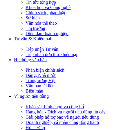
Tin tức tổng hợp
Khoa học và Công nghệ
Chính sách, pháp luật
Sự kiện
Văn hóa thể thao
Thị trường
Diễn đàn doanh nghiệp
Tư vấn & Khiếu nại
Tiếp nhận Tư vấn
Tiếp nhận đơn thư khiếu nại
Hệ thống văn bản
Phản biện chính sách
Đảng, Nhà nước
Trung ương Hội
Văn bản tài liệu
Biểu mẫu
Vì người tiêu dùng
Khảo sát, bình chọn và công bố
Hàng hóa - Dịch vụ người tiêu dùng tin cậy
Giải pháp hỗ trợ bảo vệ người tiêu dùng
Doanh nghiệp, cá nhân cùng đồng hành
Hỏi – Đáp