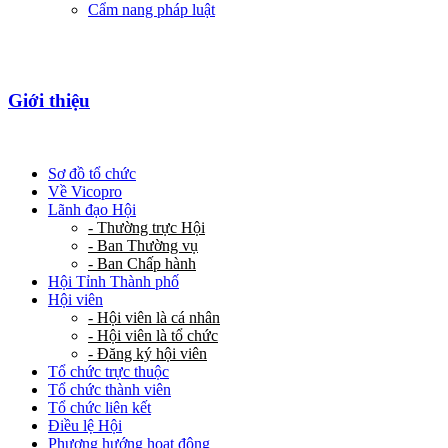
Cẩm nang pháp luật
Giới thiệu
Sơ đồ tổ chức
Về Vicopro
Lãnh đạo Hội
- Thường trực Hội
- Ban Thường vụ
- Ban Chấp hành
Hội Tỉnh Thành phố
Hội viên
- Hội viên là cá nhân
- Hội viên là tổ chức
- Đăng ký hội viên
Tổ chức trực thuộc
Tổ chức thành viên
Tổ chức liên kết
Điều lệ Hội
Phương hướng hoạt động