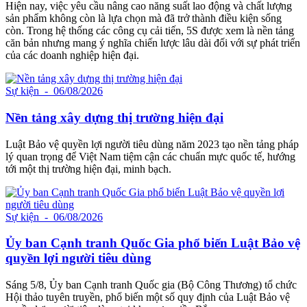
Hiện nay, việc yêu cầu nâng cao năng suất lao động và chất lượng
sản phẩm không còn là lựa chọn mà đã trở thành điều kiện sống
còn. Trong hệ thống các công cụ cải tiến, 5S được xem là nền tảng
căn bản nhưng mang ý nghĩa chiến lược lâu dài đối với sự phát triển
của các doanh nghiệp hiện đại.
Sự kiện
- 06/08/2026
Nền tảng xây dựng thị trường hiện đại
Luật Bảo vệ quyền lợi người tiêu dùng năm 2023 tạo nền tảng pháp
lý quan trọng để Việt Nam tiệm cận các chuẩn mực quốc tế, hướng
tới một thị trường hiện đại, minh bạch.
Sự kiện
- 06/08/2026
Ủy ban Cạnh tranh Quốc Gia phổ biến Luật Bảo vệ
quyền lợi người tiêu dùng
Sáng 5/8, Ủy ban Cạnh tranh Quốc gia (Bộ Công Thương) tổ chức
Hội thảo tuyên truyền, phổ biến một số quy định của Luật Bảo vệ