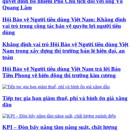
quyết định bổ nhiệm Phó Chủ tịch đối với ông Võ
Quang Lâm
Hội Bảo vệ Người tiêu dùng Việt Nam: Khẳng định
vai trò trong công tác bảo vệ quyền lợi người tiêu
dùng
Khẳng định vai trò Hội Bảo vệ Người tiêu dùng Việt
Nam trong xây dựng thị trường bán lẻ hiện đại, an
toàn
Hội Bảo vệ Người tiêu dùng Việt Nam trả lời Báo
Tiền Phong về biến động thị trường kim cương
Tiếp tục gia hạn giảm thuế, phí và bình ổn giá xăng
dầu
KPI – Đòn bẩy nâng tầm năng suất, chất lượng