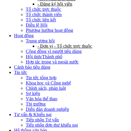
- Đăng ký hội viên
Tổ chức trực thuộc
Tổ chức thành viên
Tổ chức liên kết
Điều lệ Hội
Phương hướng hoạt động
Hoạt động
Trung ương hội
- Đơn vị - Tổ chức trực thuộc
Cộng đồng vì người tiêu dùng
Hội tỉnh/Thành phố
Hợp tác trong và ngoài nước
Cảnh báo tiêu dùng
Tin tức
Tin tức tổng hợp
Khoa học và Công nghệ
Chính sách, pháp luật
Sự kiện
Văn hóa thể thao
Thị trường
Diễn đàn doanh nghiệp
Tư vấn & Khiếu nại
Tiếp nhận Tư vấn
Tiếp nhận đơn thư khiếu nại
Hệ thống văn bản