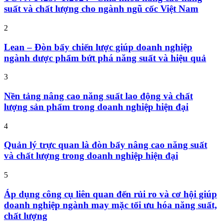
suất và chất lượng cho ngành ngũ cốc Việt Nam
2
Lean – Đòn bẩy chiến lược giúp doanh nghiệp
ngành dược phẩm bứt phá năng suất và hiệu quả
3
Nền tảng nâng cao năng suất lao động và chất
lượng sản phẩm trong doanh nghiệp hiện đại
4
Quản lý trực quan là đòn bẩy nâng cao năng suất
và chất lượng trong doanh nghiệp hiện đại
5
Áp dụng công cụ liên quan đến rủi ro và cơ hội giúp
doanh nghiệp ngành may mặc tối ưu hóa năng suất,
chất lượng