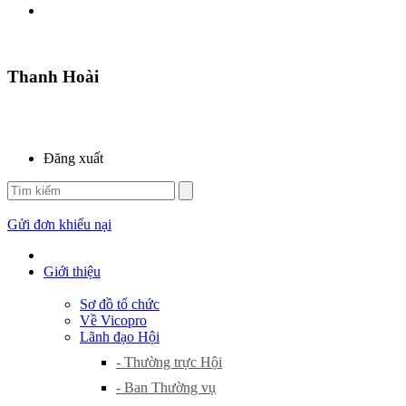
Thanh Hoài
Đăng xuất
Gửi đơn khiếu nại
Giới thiệu
Sơ đồ tổ chức
Về Vicopro
Lãnh đạo Hội
- Thường trực Hội
- Ban Thường vụ