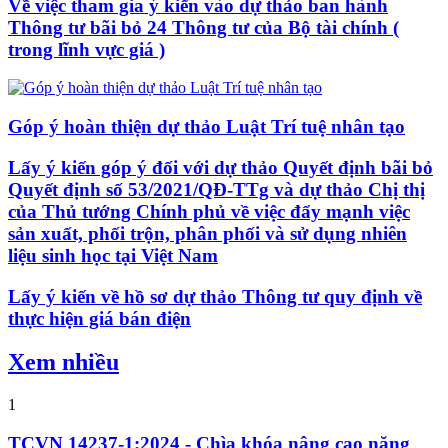
Về việc tham gia ý kiến vào dự thảo ban hành
Thông tư bãi bỏ 24 Thông tư của Bộ tài chính (
trong lĩnh vực giá )
Góp ý hoàn thiện dự thảo Luật Trí tuệ nhân tạo
Lấy ý kiến góp ý đối với dự thảo Quyết định bãi bỏ
Quyết định số 53/2021/QĐ-TTg và dự thảo Chị thị
của Thủ tướng Chính phủ về việc đẩy mạnh việc
sản xuất, phối trộn, phân phối và sử dụng nhiên
liệu sinh học tại Việt Nam
Lấy ý kiến về hồ sơ dự thảo Thông tư quy định về
thực hiện giá bán điện
Xem nhiều
1
TCVN 14237-1:2024 - Chìa khóa nâng cao năng