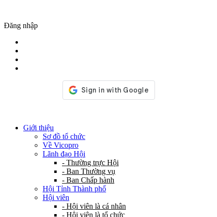
Đăng nhập
Giới thiệu
Sơ đồ tổ chức
Về Vicopro
Lãnh đạo Hội
- Thường trực Hội
- Ban Thường vụ
- Ban Chấp hành
Hội Tỉnh Thành phố
Hội viên
- Hội viên là cá nhân
- Hội viên là tổ chức