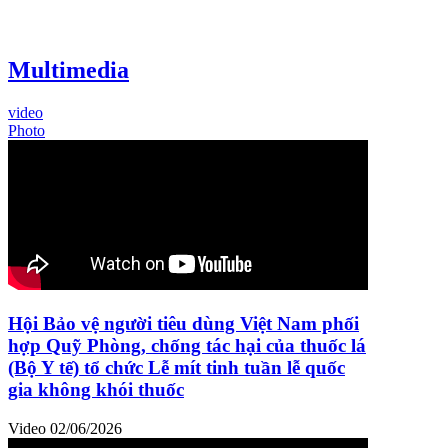
Multimedia
video
Photo
Hội Bảo vệ người tiêu dùng Việt Nam phối
hợp Quỹ Phòng, chống tác hại của thuốc lá
(Bộ Y tế) tổ chức Lễ mít tinh tuần lễ quốc
gia không khói thuốc
Video
02/06/2026