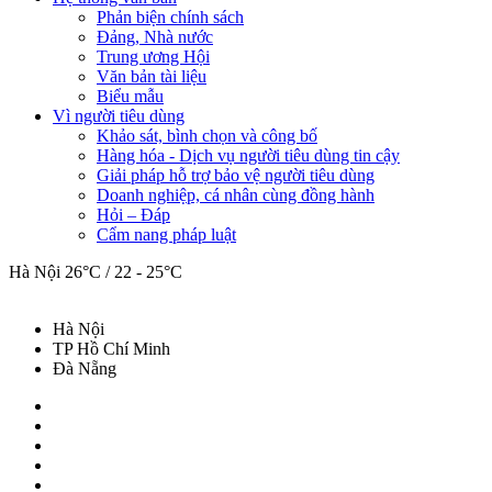
Phản biện chính sách
Đảng, Nhà nước
Trung ương Hội
Văn bản tài liệu
Biểu mẫu
Vì người tiêu dùng
Khảo sát, bình chọn và công bố
Hàng hóa - Dịch vụ người tiêu dùng tin cậy
Giải pháp hỗ trợ bảo vệ người tiêu dùng
Doanh nghiệp, cá nhân cùng đồng hành
Hỏi – Đáp
Cẩm nang pháp luật
Hà Nội
26°C / 22 - 25°C
Hà Nội
TP Hồ Chí Minh
Đà Nẵng