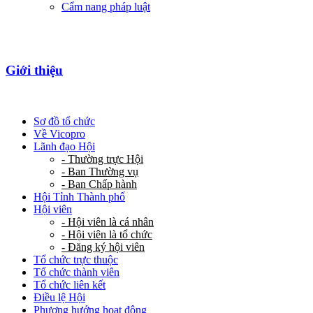
Cẩm nang pháp luật
Giới thiệu
Sơ đồ tổ chức
Về Vicopro
Lãnh đạo Hội
- Thường trực Hội
- Ban Thường vụ
- Ban Chấp hành
Hội Tỉnh Thành phố
Hội viên
- Hội viên là cá nhân
- Hội viên là tổ chức
- Đăng ký hội viên
Tổ chức trực thuộc
Tổ chức thành viên
Tổ chức liên kết
Điều lệ Hội
Phương hướng hoạt động