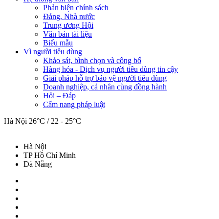
Phản biện chính sách
Đảng, Nhà nước
Trung ương Hội
Văn bản tài liệu
Biểu mẫu
Vì người tiêu dùng
Khảo sát, bình chọn và công bố
Hàng hóa - Dịch vụ người tiêu dùng tin cậy
Giải pháp hỗ trợ bảo vệ người tiêu dùng
Doanh nghiệp, cá nhân cùng đồng hành
Hỏi – Đáp
Cẩm nang pháp luật
Hà Nội
26°C / 22 - 25°C
Hà Nội
TP Hồ Chí Minh
Đà Nẵng