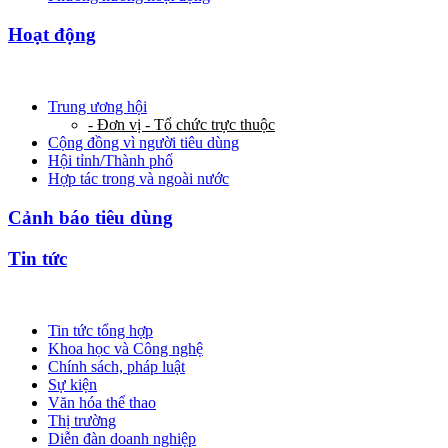
Hoạt động
Trung ương hội
- Đơn vị - Tổ chức trực thuộc
Cộng đồng vì người tiêu dùng
Hội tỉnh/Thành phố
Hợp tác trong và ngoài nước
Cảnh báo tiêu dùng
Tin tức
Tin tức tổng hợp
Khoa học và Công nghệ
Chính sách, pháp luật
Sự kiện
Văn hóa thể thao
Thị trường
Diễn đàn doanh nghiệp