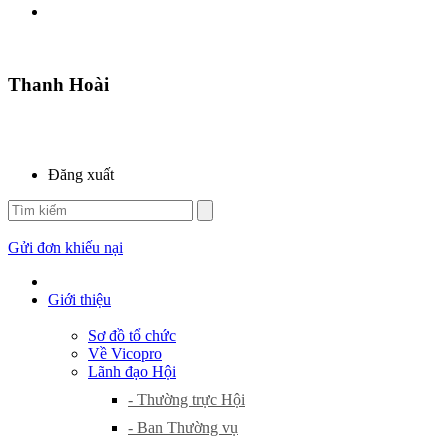
Thanh Hoài
Đăng xuất
Gửi đơn khiếu nại
Giới thiệu
Sơ đồ tổ chức
Về Vicopro
Lãnh đạo Hội
- Thường trực Hội
- Ban Thường vụ