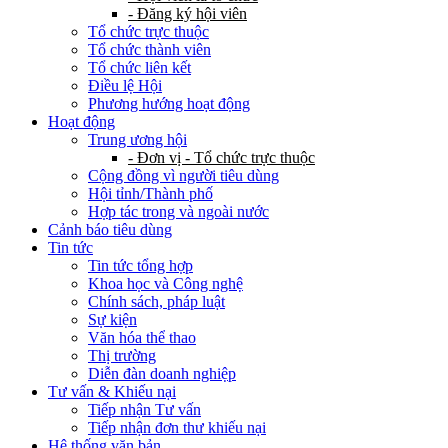
- Đăng ký hội viên
Tổ chức trực thuộc
Tổ chức thành viên
Tổ chức liên kết
Điều lệ Hội
Phương hướng hoạt động
Hoạt động
Trung ương hội
- Đơn vị - Tổ chức trực thuộc
Cộng đồng vì người tiêu dùng
Hội tỉnh/Thành phố
Hợp tác trong và ngoài nước
Cảnh báo tiêu dùng
Tin tức
Tin tức tổng hợp
Khoa học và Công nghệ
Chính sách, pháp luật
Sự kiện
Văn hóa thể thao
Thị trường
Diễn đàn doanh nghiệp
Tư vấn & Khiếu nại
Tiếp nhận Tư vấn
Tiếp nhận đơn thư khiếu nại
Hệ thống văn bản