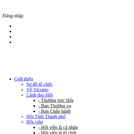
Đăng nhập
Giới thiệu
Sơ đồ tổ chức
Về Vicopro
Lãnh đạo Hội
- Thường trực Hội
- Ban Thường vụ
- Ban Chấp hành
Hội Tỉnh Thành phố
Hội viên
- Hội viên là cá nhân
- Hội viên là tổ chức