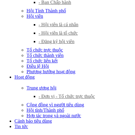
- Ban Chấp hành
Hội Tỉnh Thành phố
Hội viên
- Hội viên là cá nhân
- Hội viên là tổ chức
- Đăng ký hội viên
Tổ chức trực thuộc
Tổ chức thành viên
Tổ chức liên kết
Điều lệ Hội
Phương hướng hoạt động
Hoạt động
Trung ương hội
- Đơn vị - Tổ chức trực thuộc
Cộng đồng vì người tiêu dùng
Hội tỉnh/Thành phố
Hợp tác trong và ngoài nước
Cảnh báo tiêu dùng
Tin tức