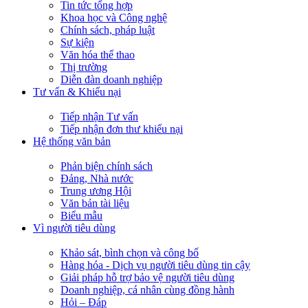
Tin tức tổng hợp
Khoa học và Công nghệ
Chính sách, pháp luật
Sự kiện
Văn hóa thể thao
Thị trường
Diễn đàn doanh nghiệp
Tư vấn & Khiếu nại
Tiếp nhận Tư vấn
Tiếp nhận đơn thư khiếu nại
Hệ thống văn bản
Phản biện chính sách
Đảng, Nhà nước
Trung ương Hội
Văn bản tài liệu
Biểu mẫu
Vì người tiêu dùng
Khảo sát, bình chọn và công bố
Hàng hóa - Dịch vụ người tiêu dùng tin cậy
Giải pháp hỗ trợ bảo vệ người tiêu dùng
Doanh nghiệp, cá nhân cùng đồng hành
Hỏi – Đáp