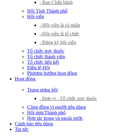
- Ban Chấp hành
Hội Tỉnh Thành phố
Hội viên
- Hội viên là cá nhân
- Hội viên là tổ chức
- Đăng ký hội viên
Tổ chức trực thuộc
Tổ chức thành viên
Tổ chức liên kết
Điều lệ Hội
Phương hướng hoạt động
Hoạt động
Trung ương hội
- Đơn vị - Tổ chức trực thuộc
Cộng đồng vì người tiêu dùng
Hội tỉnh/Thành phố
Hợp tác trong và ngoài nước
Cảnh báo tiêu dùng
Tin tức