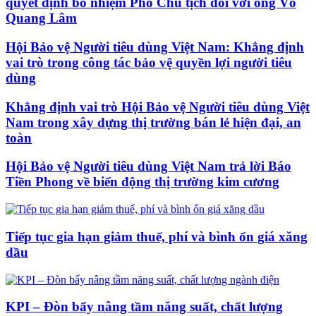
quyết định bổ nhiệm Phó Chủ tịch đối với ông Võ
Quang Lâm
Hội Bảo vệ Người tiêu dùng Việt Nam: Khẳng định
vai trò trong công tác bảo vệ quyền lợi người tiêu
dùng
Khẳng định vai trò Hội Bảo vệ Người tiêu dùng Việt
Nam trong xây dựng thị trường bán lẻ hiện đại, an
toàn
Hội Bảo vệ Người tiêu dùng Việt Nam trả lời Báo
Tiền Phong về biến động thị trường kim cương
Tiếp tục gia hạn giảm thuế, phí và bình ổn giá xăng
dầu
KPI – Đòn bẩy nâng tầm năng suất, chất lượng