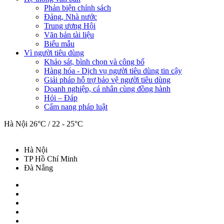
Phản biện chính sách
Đảng, Nhà nước
Trung ương Hội
Văn bản tài liệu
Biểu mẫu
Vì người tiêu dùng
Khảo sát, bình chọn và công bố
Hàng hóa - Dịch vụ người tiêu dùng tin cậy
Giải pháp hỗ trợ bảo vệ người tiêu dùng
Doanh nghiệp, cá nhân cùng đồng hành
Hỏi – Đáp
Cẩm nang pháp luật
Hà Nội
26°C / 22 - 25°C
Hà Nội
TP Hồ Chí Minh
Đà Nẵng