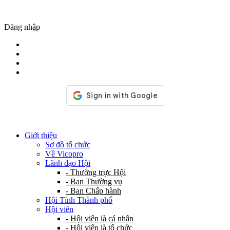
Đăng nhập
Giới thiệu
Sơ đồ tổ chức
Về Vicopro
Lãnh đạo Hội
- Thường trực Hội
- Ban Thường vụ
- Ban Chấp hành
Hội Tỉnh Thành phố
Hội viên
- Hội viên là cá nhân
- Hội viên là tổ chức