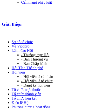
Cẩm nang pháp luật
Giới thiệu
Sơ đồ tổ chức
Về Vicopro
Lãnh đạo Hội
- Thường trực Hội
- Ban Thường vụ
- Ban Chấp hành
Hội Tỉnh Thành phố
Hội viên
- Hội viên là cá nhân
- Hội viên là tổ chức
- Đăng ký hội viên
Tổ chức trực thuộc
Tổ chức thành viên
Tổ chức liên kết
Điều lệ Hội
Phương hướng hoạt động