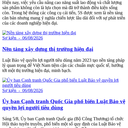
Hiện nay, việc yêu cầu nâng cao năng suất lao động và chất lượng
sản phẩm không còn là lựa chọn mà đã trở thành điều kiện sống
còn. Trong hệ thống các công cụ cải tiến, 5S được xem là nền tảng
căn bản nhưng mang ý nghĩa chiến lược lâu dài đối với sự phát triển
của các doanh nghiệp hiện đại.
Sự kiện
- 06/08/2026
Nền tảng xây dựng thị trường hiện đại
Luật Bảo vệ quyền lợi người tiêu dùng năm 2023 tạo nền tảng pháp
lý quan trọng để Việt Nam tiệm cận các chuẩn mực quốc tế, hướng
tới một thị trường hiện đại, minh bạch.
Sự kiện
- 06/08/2026
Ủy ban Cạnh tranh Quốc Gia phổ biến Luật Bảo vệ
quyền lợi người tiêu dùng
Sáng 5/8, Ủy ban Cạnh tranh Quốc gia (Bộ Công Thương) tổ chức
Hội thảo tuyên truyền, phổ biến một số quy định của Luật Bảo vệ