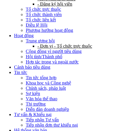
- Đăng ký hội viên
Tổ chức trực thuộc
Tổ chức thành viên
Tổ chức liên kết
Điều lệ Hội
Phương hướng hoạt động
Hoạt động
Trung ương hội
- Đơn vị - Tổ chức trực thuộc
Cộng đồng vì người tiêu dùng
Hội tỉnh/Thành phố
Hợp tác trong và ngoài nước
Cảnh báo tiêu dùng
Tin tức
Tin tức tổng hợp
Khoa học và Công nghệ
Chính sách, pháp luật
Sự kiện
Văn hóa thể thao
Thị trường
Diễn đàn doanh nghiệp
Tư vấn & Khiếu nại
Tiếp nhận Tư vấn
Tiếp nhận đơn thư khiếu nại
Hệ thống văn bản