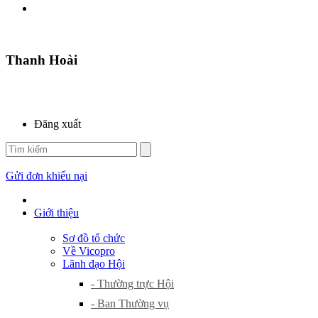
Thanh Hoài
Đăng xuất
Gửi đơn khiếu nại
Giới thiệu
Sơ đồ tổ chức
Về Vicopro
Lãnh đạo Hội
- Thường trực Hội
- Ban Thường vụ