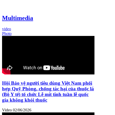
Multimedia
video
Photo
Hội Bảo vệ người tiêu dùng Việt Nam phối
hợp Quỹ Phòng, chống tác hại của thuốc lá
(Bộ Y tế) tổ chức Lễ mít tinh tuần lễ quốc
gia không khói thuốc
Video
02/06/2026