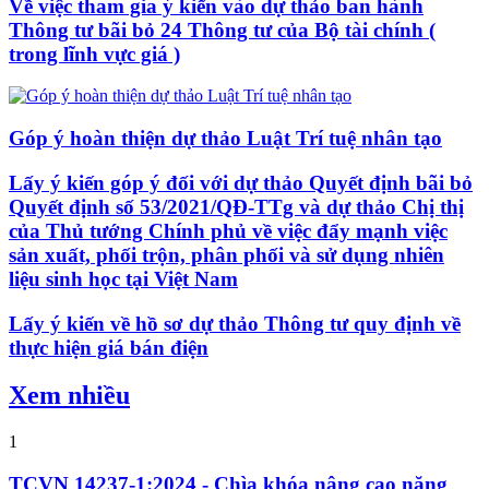
Về việc tham gia ý kiến vào dự thảo ban hành
Thông tư bãi bỏ 24 Thông tư của Bộ tài chính (
trong lĩnh vực giá )
Góp ý hoàn thiện dự thảo Luật Trí tuệ nhân tạo
Lấy ý kiến góp ý đối với dự thảo Quyết định bãi bỏ
Quyết định số 53/2021/QĐ-TTg và dự thảo Chị thị
của Thủ tướng Chính phủ về việc đẩy mạnh việc
sản xuất, phối trộn, phân phối và sử dụng nhiên
liệu sinh học tại Việt Nam
Lấy ý kiến về hồ sơ dự thảo Thông tư quy định về
thực hiện giá bán điện
Xem nhiều
1
TCVN 14237-1:2024 - Chìa khóa nâng cao năng