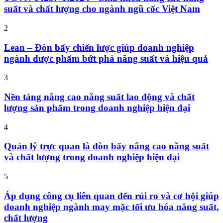
suất và chất lượng cho ngành ngũ cốc Việt Nam
2
Lean – Đòn bẩy chiến lược giúp doanh nghiệp
ngành dược phẩm bứt phá năng suất và hiệu quả
3
Nền tảng nâng cao năng suất lao động và chất
lượng sản phẩm trong doanh nghiệp hiện đại
4
Quản lý trực quan là đòn bẩy nâng cao năng suất
và chất lượng trong doanh nghiệp hiện đại
5
Áp dụng công cụ liên quan đến rủi ro và cơ hội giúp
doanh nghiệp ngành may mặc tối ưu hóa năng suất,
chất lượng