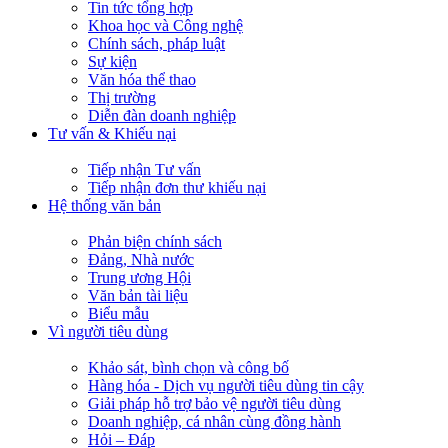
Tin tức tổng hợp
Khoa học và Công nghệ
Chính sách, pháp luật
Sự kiện
Văn hóa thể thao
Thị trường
Diễn đàn doanh nghiệp
Tư vấn & Khiếu nại
Tiếp nhận Tư vấn
Tiếp nhận đơn thư khiếu nại
Hệ thống văn bản
Phản biện chính sách
Đảng, Nhà nước
Trung ương Hội
Văn bản tài liệu
Biểu mẫu
Vì người tiêu dùng
Khảo sát, bình chọn và công bố
Hàng hóa - Dịch vụ người tiêu dùng tin cậy
Giải pháp hỗ trợ bảo vệ người tiêu dùng
Doanh nghiệp, cá nhân cùng đồng hành
Hỏi – Đáp