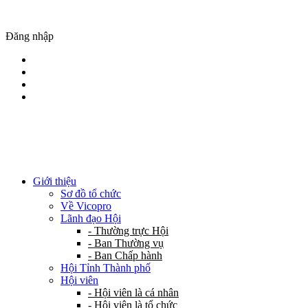
Đăng nhập
Giới thiệu
Sơ đồ tổ chức
Về Vicopro
Lãnh đạo Hội
- Thường trực Hội
- Ban Thường vụ
- Ban Chấp hành
Hội Tỉnh Thành phố
Hội viên
- Hội viên là cá nhân
- Hội viên là tổ chức