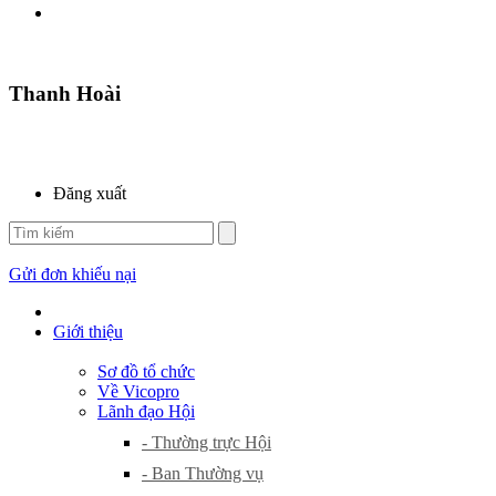
Thanh Hoài
Đăng xuất
Gửi đơn khiếu nại
Giới thiệu
Sơ đồ tổ chức
Về Vicopro
Lãnh đạo Hội
- Thường trực Hội
- Ban Thường vụ