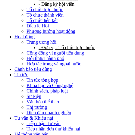
- Đăng ký hội viên
Tổ chức trực thuộc
Tổ chức thành viên
Tổ chức liên kết
Điều lệ Hội
Phương hướng hoạt động
Hoạt động
Trung ương hội
- Đơn vị - Tổ chức trực thuộc
Cộng đồng vì người tiêu dùng
Hội tỉnh/Thành phố
Hợp tác trong và ngoài nước
Cảnh báo tiêu dùng
Tin tức
Tin tức tổng hợp
Khoa học và Công nghệ
Chính sách, pháp luật
Sự kiện
Văn hóa thể thao
Thị trường
Diễn đàn doanh nghiệp
Tư vấn & Khiếu nại
Tiếp nhận Tư vấn
Tiếp nhận đơn thư khiếu nại
Hệ thống văn bản