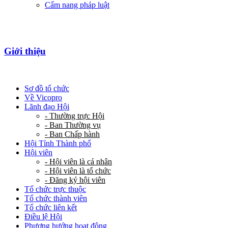
Cẩm nang pháp luật
Giới thiệu
Sơ đồ tổ chức
Về Vicopro
Lãnh đạo Hội
- Thường trực Hội
- Ban Thường vụ
- Ban Chấp hành
Hội Tỉnh Thành phố
Hội viên
- Hội viên là cá nhân
- Hội viên là tổ chức
- Đăng ký hội viên
Tổ chức trực thuộc
Tổ chức thành viên
Tổ chức liên kết
Điều lệ Hội
Phương hướng hoạt động