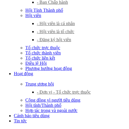
- Ban Chấp hành
Hội Tỉnh Thành phố
Hội viên
- Hội viên là cá nhân
- Hội viên là tổ chức
- Đăng ký hội viên
Tổ chức trực thuộc
Tổ chức thành viên
Tổ chức liên kết
Điều lệ Hội
Phương hướng hoạt động
Hoạt động
Trung ương hội
- Đơn vị - Tổ chức trực thuộc
Cộng đồng vì người tiêu dùng
Hội tỉnh/Thành phố
Hợp tác trong và ngoài nước
Cảnh báo tiêu dùng
Tin tức