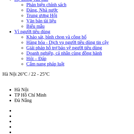
Phản biện chính sách
Đảng, Nhà nước
Trung ương Hội
Văn bản tài liệu
Biểu mẫu
Vì người tiêu dùng
Khảo sát, bình chọn và công bố
Hàng hóa - Dịch vụ người tiêu dùng tin cậy
Giải pháp hỗ trợ bảo vệ người tiêu dùng
Doanh nghiệp, cá nhân cùng đồng hành
Hỏi – Đáp
Cẩm nang pháp luật
Hà Nội
26°C / 22 - 25°C
Hà Nội
TP Hồ Chí Minh
Đà Nẵng