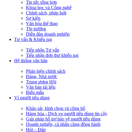
Tin tức tổng hợp
Khoa học và Công nghệ
Chính sách, pháp luật
Sự kiện
Văn hóa thể thao
Thị trường
Diễn đàn doanh nghiệp
Tư vấn & Khiếu nại
Tiếp nhận Tư vấn
Tiếp nhận đơn thư khiếu nại
Hệ thống văn bản
Phản biện chính sách
Đảng, Nhà nước
Trung ương Hội
Văn bản tài liệu
Biểu mẫu
Vì người tiêu dùng
Khảo sát, bình chọn và công bố
Hàng hóa - Dịch vụ người tiêu dùng tin cậy
Giải pháp hỗ trợ bảo vệ người tiêu dùng
Doanh nghiệp, cá nhân cùng đồng hành
Hỏi – Đáp