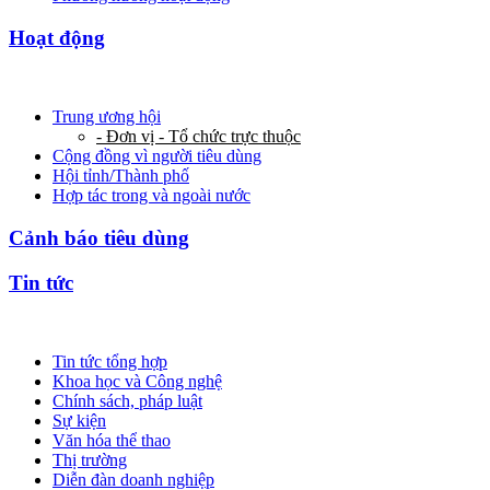
Hoạt động
Trung ương hội
- Đơn vị - Tổ chức trực thuộc
Cộng đồng vì người tiêu dùng
Hội tỉnh/Thành phố
Hợp tác trong và ngoài nước
Cảnh báo tiêu dùng
Tin tức
Tin tức tổng hợp
Khoa học và Công nghệ
Chính sách, pháp luật
Sự kiện
Văn hóa thể thao
Thị trường
Diễn đàn doanh nghiệp