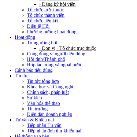
- Đăng ký hội viên
Tổ chức trực thuộc
Tổ chức thành viên
Tổ chức liên kết
Điều lệ Hội
Phương hướng hoạt động
Hoạt động
Trung ương hội
- Đơn vị - Tổ chức trực thuộc
Cộng đồng vì người tiêu dùng
Hội tỉnh/Thành phố
Hợp tác trong và ngoài nước
Cảnh báo tiêu dùng
Tin tức
Tin tức tổng hợp
Khoa học và Công nghệ
Chính sách, pháp luật
Sự kiện
Văn hóa thể thao
Thị trường
Diễn đàn doanh nghiệp
Tư vấn & Khiếu nại
Tiếp nhận Tư vấn
Tiếp nhận đơn thư khiếu nại
Hệ thống văn bản