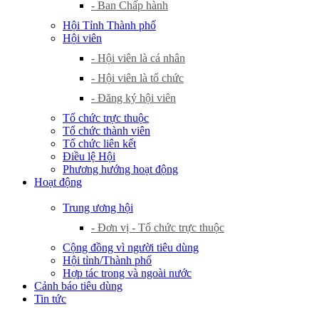
- Ban Chấp hành
Hội Tỉnh Thành phố
Hội viên
- Hội viên là cá nhân
- Hội viên là tổ chức
- Đăng ký hội viên
Tổ chức trực thuộc
Tổ chức thành viên
Tổ chức liên kết
Điều lệ Hội
Phương hướng hoạt động
Hoạt động
Trung ương hội
- Đơn vị - Tổ chức trực thuộc
Cộng đồng vì người tiêu dùng
Hội tỉnh/Thành phố
Hợp tác trong và ngoài nước
Cảnh báo tiêu dùng
Tin tức