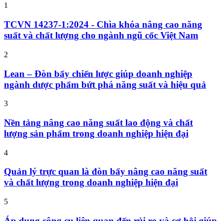
1
TCVN 14237-1:2024 - Chìa khóa nâng cao năng
suất và chất lượng cho ngành ngũ cốc Việt Nam
2
Lean – Đòn bẩy chiến lược giúp doanh nghiệp
ngành dược phẩm bứt phá năng suất và hiệu quả
3
Nền tảng nâng cao năng suất lao động và chất
lượng sản phẩm trong doanh nghiệp hiện đại
4
Quản lý trực quan là đòn bẩy nâng cao năng suất
và chất lượng trong doanh nghiệp hiện đại
5
Áp dụng công cụ liên quan đến rủi ro và cơ hội giúp