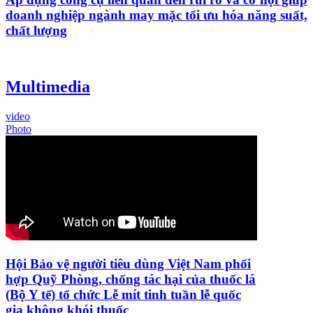
doanh nghiệp ngành may mặc tối ưu hóa năng suất,
chất lượng
Multimedia
video
Photo
Hội Bảo vệ người tiêu dùng Việt Nam phối
hợp Quỹ Phòng, chống tác hại của thuốc lá
(Bộ Y tế) tổ chức Lễ mít tinh tuần lễ quốc
gia không khói thuốc