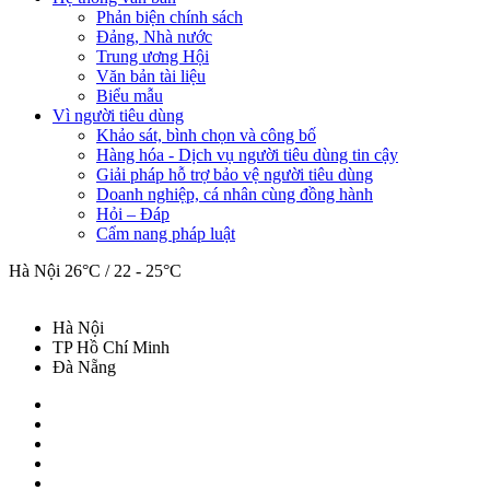
Phản biện chính sách
Đảng, Nhà nước
Trung ương Hội
Văn bản tài liệu
Biểu mẫu
Vì người tiêu dùng
Khảo sát, bình chọn và công bố
Hàng hóa - Dịch vụ người tiêu dùng tin cậy
Giải pháp hỗ trợ bảo vệ người tiêu dùng
Doanh nghiệp, cá nhân cùng đồng hành
Hỏi – Đáp
Cẩm nang pháp luật
Hà Nội
26°C / 22 - 25°C
Hà Nội
TP Hồ Chí Minh
Đà Nẵng