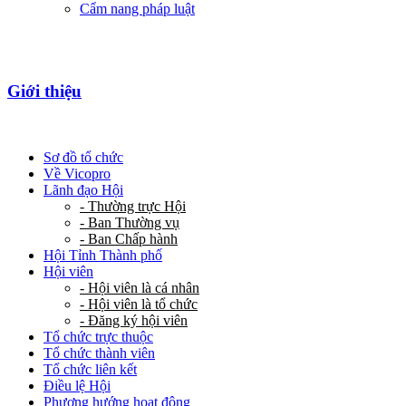
Cẩm nang pháp luật
Giới thiệu
Sơ đồ tổ chức
Về Vicopro
Lãnh đạo Hội
- Thường trực Hội
- Ban Thường vụ
- Ban Chấp hành
Hội Tỉnh Thành phố
Hội viên
- Hội viên là cá nhân
- Hội viên là tổ chức
- Đăng ký hội viên
Tổ chức trực thuộc
Tổ chức thành viên
Tổ chức liên kết
Điều lệ Hội
Phương hướng hoạt động