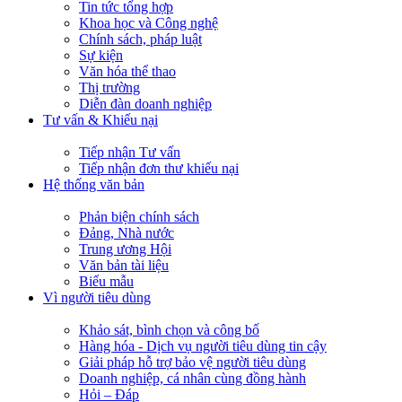
Tin tức tổng hợp
Khoa học và Công nghệ
Chính sách, pháp luật
Sự kiện
Văn hóa thể thao
Thị trường
Diễn đàn doanh nghiệp
Tư vấn & Khiếu nại
Tiếp nhận Tư vấn
Tiếp nhận đơn thư khiếu nại
Hệ thống văn bản
Phản biện chính sách
Đảng, Nhà nước
Trung ương Hội
Văn bản tài liệu
Biểu mẫu
Vì người tiêu dùng
Khảo sát, bình chọn và công bố
Hàng hóa - Dịch vụ người tiêu dùng tin cậy
Giải pháp hỗ trợ bảo vệ người tiêu dùng
Doanh nghiệp, cá nhân cùng đồng hành
Hỏi – Đáp