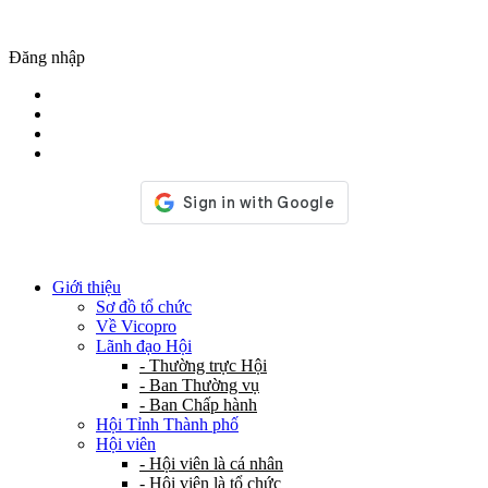
Đăng nhập
Giới thiệu
Sơ đồ tổ chức
Về Vicopro
Lãnh đạo Hội
- Thường trực Hội
- Ban Thường vụ
- Ban Chấp hành
Hội Tỉnh Thành phố
Hội viên
- Hội viên là cá nhân
- Hội viên là tổ chức