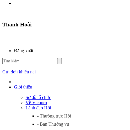
Thanh Hoài
Đăng xuất
Gửi đơn khiếu nại
Giới thiệu
Sơ đồ tổ chức
Về Vicopro
Lãnh đạo Hội
- Thường trực Hội
- Ban Thường vụ