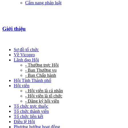
Cẩm nang pháp luật
Giới thiệu
Sơ đồ tổ chức
Về Vicopro
Lãnh đạo Hội
- Thường trực Hội
- Ban Thường vụ
- Ban Chấp hành
Hội Tỉnh Thành phố
Hội viên
- Hội viên là cá nhân
- Hội viên là tổ chức
- Đăng ký hội viên
Tổ chức trực thuộc
Tổ chức thành viên
Tổ chức liên kết
Điều lệ Hội
Phương hướng hoạt động