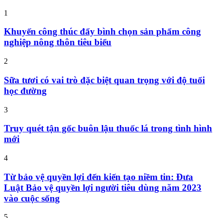
1
Khuyến công thúc đẩy bình chọn sản phẩm công
nghiệp nông thôn tiêu biểu
2
Sữa tươi có vai trò đặc biệt quan trọng với độ tuổi
học đường
3
Truy quét tận gốc buôn lậu thuốc lá trong tình hình
mới
4
Từ bảo vệ quyền lợi đến kiến tạo niềm tin: Đưa
Luật Bảo vệ quyền lợi người tiêu dùng năm 2023
vào cuộc sống
5