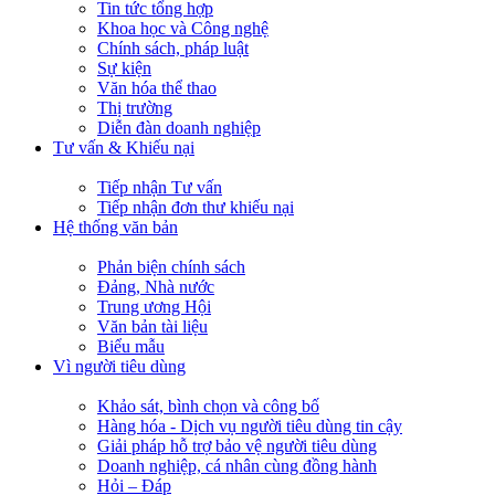
Tin tức tổng hợp
Khoa học và Công nghệ
Chính sách, pháp luật
Sự kiện
Văn hóa thể thao
Thị trường
Diễn đàn doanh nghiệp
Tư vấn & Khiếu nại
Tiếp nhận Tư vấn
Tiếp nhận đơn thư khiếu nại
Hệ thống văn bản
Phản biện chính sách
Đảng, Nhà nước
Trung ương Hội
Văn bản tài liệu
Biểu mẫu
Vì người tiêu dùng
Khảo sát, bình chọn và công bố
Hàng hóa - Dịch vụ người tiêu dùng tin cậy
Giải pháp hỗ trợ bảo vệ người tiêu dùng
Doanh nghiệp, cá nhân cùng đồng hành
Hỏi – Đáp