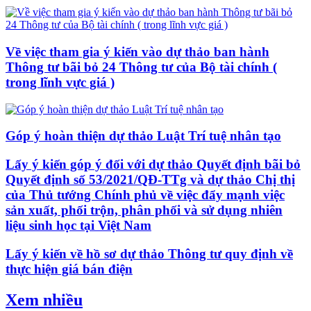
Về việc tham gia ý kiến vào dự thảo ban hành
Thông tư bãi bỏ 24 Thông tư của Bộ tài chính (
trong lĩnh vực giá )
Góp ý hoàn thiện dự thảo Luật Trí tuệ nhân tạo
Lấy ý kiến góp ý đối với dự thảo Quyết định bãi bỏ
Quyết định số 53/2021/QĐ-TTg và dự thảo Chị thị
của Thủ tướng Chính phủ về việc đẩy mạnh việc
sản xuất, phối trộn, phân phối và sử dụng nhiên
liệu sinh học tại Việt Nam
Lấy ý kiến về hồ sơ dự thảo Thông tư quy định về
thực hiện giá bán điện
Xem nhiều