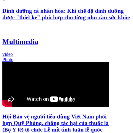
Dinh dưỡng cá nhân hóa: Khi chế độ dinh dưỡng
được "thiết kế" phù hợp cho từng nhu cầu sức khỏe
Multimedia
video
Photo
Hội Bảo vệ người tiêu dùng Việt Nam phối
hợp Quỹ Phòng, chống tác hại của thuốc lá
(Bộ Y tế) tổ chức Lễ mít tinh tuần lễ quốc