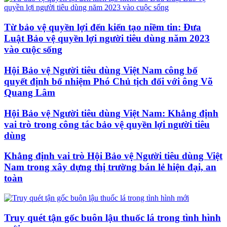
Từ bảo vệ quyền lợi đến kiến tạo niềm tin: Đưa
Luật Bảo vệ quyền lợi người tiêu dùng năm 2023
vào cuộc sống
Hội Bảo vệ Người tiêu dùng Việt Nam công bố
quyết định bổ nhiệm Phó Chủ tịch đối với ông Võ
Quang Lâm
Hội Bảo vệ Người tiêu dùng Việt Nam: Khẳng định
vai trò trong công tác bảo vệ quyền lợi người tiêu
dùng
Khẳng định vai trò Hội Bảo vệ Người tiêu dùng Việt
Nam trong xây dựng thị trường bán lẻ hiện đại, an
toàn
Truy quét tận gốc buôn lậu thuốc lá trong tình hình