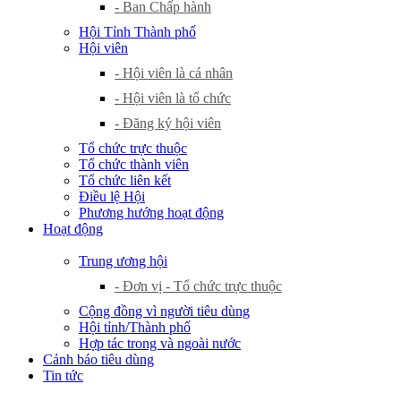
- Ban Chấp hành
Hội Tỉnh Thành phố
Hội viên
- Hội viên là cá nhân
- Hội viên là tổ chức
- Đăng ký hội viên
Tổ chức trực thuộc
Tổ chức thành viên
Tổ chức liên kết
Điều lệ Hội
Phương hướng hoạt động
Hoạt động
Trung ương hội
- Đơn vị - Tổ chức trực thuộc
Cộng đồng vì người tiêu dùng
Hội tỉnh/Thành phố
Hợp tác trong và ngoài nước
Cảnh báo tiêu dùng
Tin tức