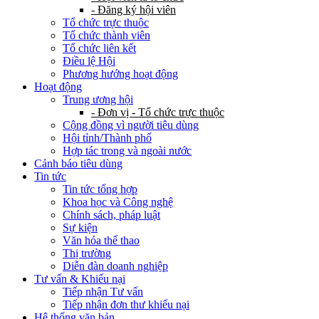
- Đăng ký hội viên
Tổ chức trực thuộc
Tổ chức thành viên
Tổ chức liên kết
Điều lệ Hội
Phương hướng hoạt động
Hoạt động
Trung ương hội
- Đơn vị - Tổ chức trực thuộc
Cộng đồng vì người tiêu dùng
Hội tỉnh/Thành phố
Hợp tác trong và ngoài nước
Cảnh báo tiêu dùng
Tin tức
Tin tức tổng hợp
Khoa học và Công nghệ
Chính sách, pháp luật
Sự kiện
Văn hóa thể thao
Thị trường
Diễn đàn doanh nghiệp
Tư vấn & Khiếu nại
Tiếp nhận Tư vấn
Tiếp nhận đơn thư khiếu nại
Hệ thống văn bản