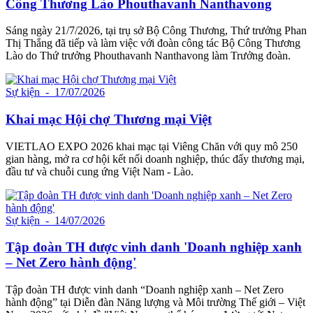
Công Thương Lào Phouthavanh Nanthavong
Sáng ngày 21/7/2026, tại trụ sở Bộ Công Thương, Thứ trưởng Phan
Thị Thắng đã tiếp và làm việc với đoàn công tác Bộ Công Thương
Lào do Thứ trưởng Phouthavanh Nanthavong làm Trưởng đoàn.
Sự kiện
- 17/07/2026
Khai mạc Hội chợ Thương mại Việt
VIETLAO EXPO 2026 khai mạc tại Viêng Chăn với quy mô 250
gian hàng, mở ra cơ hội kết nối doanh nghiệp, thúc đẩy thương mại,
đầu tư và chuỗi cung ứng Việt Nam - Lào.
Sự kiện
- 14/07/2026
Tập đoàn TH được vinh danh 'Doanh nghiệp xanh
– Net Zero hành động'
Tập đoàn TH được vinh danh “Doanh nghiệp xanh – Net Zero
hành động” tại Diễn đàn Năng lượng và Môi trường Thế giới – Việt