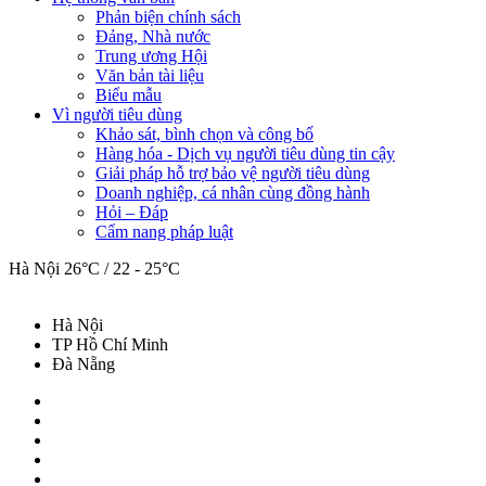
Phản biện chính sách
Đảng, Nhà nước
Trung ương Hội
Văn bản tài liệu
Biểu mẫu
Vì người tiêu dùng
Khảo sát, bình chọn và công bố
Hàng hóa - Dịch vụ người tiêu dùng tin cậy
Giải pháp hỗ trợ bảo vệ người tiêu dùng
Doanh nghiệp, cá nhân cùng đồng hành
Hỏi – Đáp
Cẩm nang pháp luật
Hà Nội
26°C / 22 - 25°C
Hà Nội
TP Hồ Chí Minh
Đà Nẵng