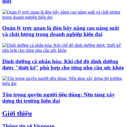
mới
Quản lý trực quan là đòn bẩy nâng cao năng suất
và chất lượng trong doanh nghiệp hiện đại
Dinh dưỡng cá nhân hóa: Khi chế độ dinh dưỡng
được "thiết kế" phù hợp cho từng nhu cầu sức khỏe
Tôn trọng quyền người tiêu dùng: Nền tảng xây
dựng thị trường hiện đại
Giới thiệu
Thông tin về Vicoporo