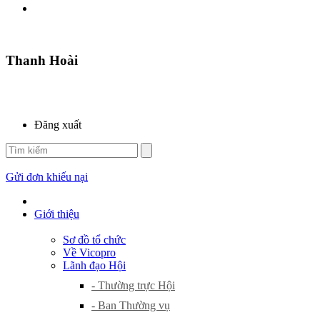
Thanh Hoài
Đăng xuất
Gửi đơn khiếu nại
Giới thiệu
Sơ đồ tổ chức
Về Vicopro
Lãnh đạo Hội
- Thường trực Hội
- Ban Thường vụ