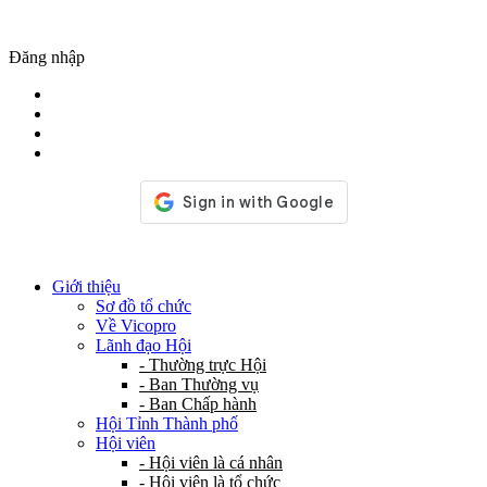
Đăng nhập
Giới thiệu
Sơ đồ tổ chức
Về Vicopro
Lãnh đạo Hội
- Thường trực Hội
- Ban Thường vụ
- Ban Chấp hành
Hội Tỉnh Thành phố
Hội viên
- Hội viên là cá nhân
- Hội viên là tổ chức