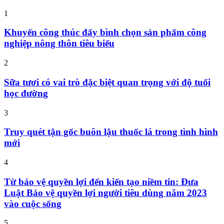
1
Khuyến công thúc đẩy bình chọn sản phẩm công
nghiệp nông thôn tiêu biểu
2
Sữa tươi có vai trò đặc biệt quan trọng với độ tuổi
học đường
3
Truy quét tận gốc buôn lậu thuốc lá trong tình hình
mới
4
Từ bảo vệ quyền lợi đến kiến tạo niềm tin: Đưa
Luật Bảo vệ quyền lợi người tiêu dùng năm 2023
vào cuộc sống
5