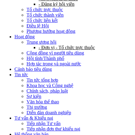
- Đăng ký hội viên
Tổ chức trực thuộc
Tổ chức thành viên
Tổ chức liên kết
Điều lệ Hội
Phương hướng hoạt động
Hoạt động
Trung ương hội
- Đơn vị - Tổ chức trực thuộc
Cộng đồng vì người tiêu dùng
Hội tỉnh/Thành phố
Hợp tác trong và ngoài nước
Cảnh báo tiêu dùng
Tin tức
Tin tức tổng hợp
Khoa học và Công nghệ
Chính sách, pháp luật
Sự kiện
Văn hóa thể thao
Thị trường
Diễn đàn doanh nghiệp
Tư vấn & Khiếu nại
Tiếp nhận Tư vấn
Tiếp nhận đơn thư khiếu nại
Hệ thống văn bản