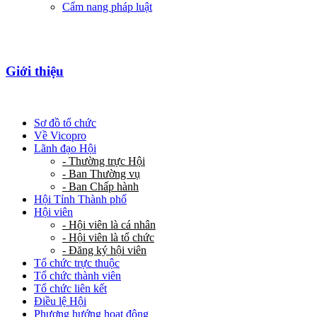
Cẩm nang pháp luật
Giới thiệu
Sơ đồ tổ chức
Về Vicopro
Lãnh đạo Hội
- Thường trực Hội
- Ban Thường vụ
- Ban Chấp hành
Hội Tỉnh Thành phố
Hội viên
- Hội viên là cá nhân
- Hội viên là tổ chức
- Đăng ký hội viên
Tổ chức trực thuộc
Tổ chức thành viên
Tổ chức liên kết
Điều lệ Hội
Phương hướng hoạt động