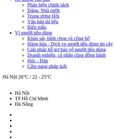
Phản biện chính sách
Đảng, Nhà nước
Trung ương Hội
Văn bản tài liệu
Biểu mẫu
Vì người tiêu dùng
Khảo sát, bình chọn và công bố
Hàng hóa - Dịch vụ người tiêu dùng tin cậy
Giải pháp hỗ trợ bảo vệ người tiêu dùng
Doanh nghiệp, cá nhân cùng đồng hành
Hỏi – Đáp
Cẩm nang pháp luật
Hà Nội
26°C / 22 - 25°C
Hà Nội
TP Hồ Chí Minh
Đà Nẵng