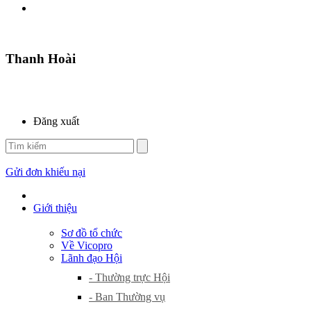
Thanh Hoài
Đăng xuất
Gửi đơn khiếu nại
Giới thiệu
Sơ đồ tổ chức
Về Vicopro
Lãnh đạo Hội
- Thường trực Hội
- Ban Thường vụ