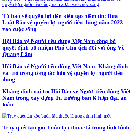
Từ bảo vệ quyền lợi đến kiến tạo niềm tin: Đưa
Luật Bảo vệ quyền lợi người tiêu dùng năm 2023
vào cuộc sống
Hội Bảo vệ Người tiêu dùng Việt Nam công bố
quyết định bổ nhiệm Phó Chủ tịch đối với ông Võ
Quang Lâm
Hội Bảo vệ Người tiêu dùng Việt Nam: Khẳng định
vai trò trong công tác bảo vệ quyền lợi người tiêu
dùng
Khẳng định vai trò Hội Bảo vệ Người tiêu dùng Việt
Nam trong xây dựng thị trường bán lẻ hiện đại, an
toàn
Truy quét tận gốc buôn lậu thuốc lá trong tình hình