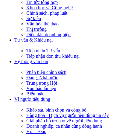
Tin tức tổng hợp
Khoa học và Công nghệ
Chính sách, pháp luật
Sự kiện
Văn hóa thể thao
Thị trường
Diễn đàn doanh nghiệp
Tư vấn & Khiếu nại
Tiếp nhận Tư vấn
Tiếp nhận đơn thư khiếu nại
Hệ thống văn bản
Phản biện chính sách
Đảng, Nhà nước
Trung ương Hội
Văn bản tài liệu
Biểu mẫu
Vì người tiêu dùng
Khảo sát, bình chọn và công bố
Hàng hóa - Dịch vụ người tiêu dùng tin cậy
Giải pháp hỗ trợ bảo vệ người tiêu dùng
Doanh nghiệp, cá nhân cùng đồng hành
Hỏi – Đáp