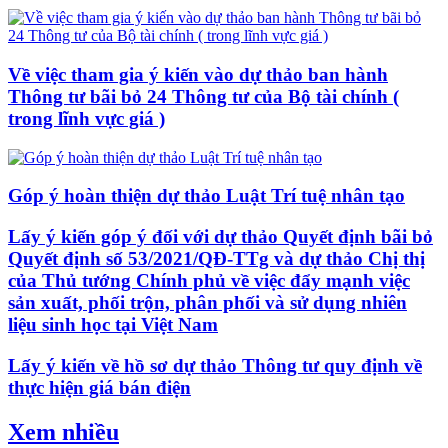
Về việc tham gia ý kiến vào dự thảo ban hành
Thông tư bãi bỏ 24 Thông tư của Bộ tài chính (
trong lĩnh vực giá )
Góp ý hoàn thiện dự thảo Luật Trí tuệ nhân tạo
Lấy ý kiến góp ý đối với dự thảo Quyết định bãi bỏ
Quyết định số 53/2021/QĐ-TTg và dự thảo Chị thị
của Thủ tướng Chính phủ về việc đẩy mạnh việc
sản xuất, phối trộn, phân phối và sử dụng nhiên
liệu sinh học tại Việt Nam
Lấy ý kiến về hồ sơ dự thảo Thông tư quy định về
thực hiện giá bán điện
Xem nhiều