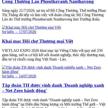
Công Thương Lào Phouthavanh Nanthavong
Sáng ngày 21/7/2026, tại trụ sở Bộ Công Thương, Thứ trưởng Phan
Thị Thắng đã tiếp và làm việc với đoàn công tác Bộ Công Thương
Lào do Thứ trưởng Phouthavanh Nanthavong làm Trưởng đoàn.
Sự kiện
- 17/07/2026
Khai mạc Hội chợ Thương mại Việt
VIETLAO EXPO 2026 khai mạc tại Viêng Chăn với quy mô 250
gian hàng, mở ra cơ hội kết nối doanh nghiệp, thúc đẩy thương mại,
đầu tư và chuỗi cung ứng Việt Nam - Lào.
Sự kiện
- 14/07/2026
Tập đoàn TH được vinh danh 'Doanh nghiệp xanh
– Net Zero hành động'
Tập đoàn TH được vinh danh “Doanh nghiệp xanh – Net Zero
hành động” tại Diễn đàn Năng lượng và Môi trường Thế giới – Việt