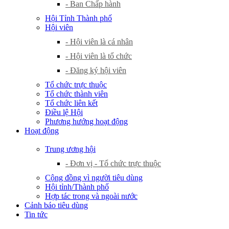
- Ban Chấp hành
Hội Tỉnh Thành phố
Hội viên
- Hội viên là cá nhân
- Hội viên là tổ chức
- Đăng ký hội viên
Tổ chức trực thuộc
Tổ chức thành viên
Tổ chức liên kết
Điều lệ Hội
Phương hướng hoạt động
Hoạt động
Trung ương hội
- Đơn vị - Tổ chức trực thuộc
Cộng đồng vì người tiêu dùng
Hội tỉnh/Thành phố
Hợp tác trong và ngoài nước
Cảnh báo tiêu dùng
Tin tức