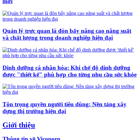
mới
Quản lý trực quan là đòn bẩy nâng cao năng suất
và chất lượng trong doanh nghiệp hiện đại
Dinh dưỡng cá nhân hóa: Khi chế độ dinh dưỡng
được "thiết kế" phù hợp cho từng nhu cầu sức khỏe
Tôn trọng quyền người tiêu dùng: Nền tảng xây
dựng thị trường hiện đại
Giới thiệu
Thông tin về Vicoporo