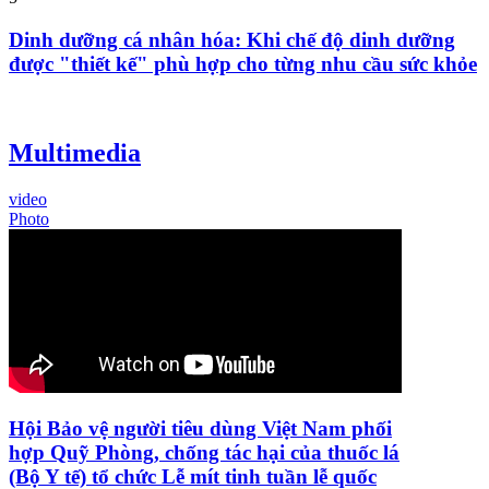
Dinh dưỡng cá nhân hóa: Khi chế độ dinh dưỡng
được "thiết kế" phù hợp cho từng nhu cầu sức khỏe
Multimedia
video
Photo
Hội Bảo vệ người tiêu dùng Việt Nam phối
hợp Quỹ Phòng, chống tác hại của thuốc lá
(Bộ Y tế) tổ chức Lễ mít tinh tuần lễ quốc