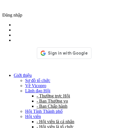
Đăng nhập
Giới thiệu
Sơ đồ tổ chức
Về Vicopro
Lãnh đạo Hội
- Thường trực Hội
- Ban Thường vụ
- Ban Chấp hành
Hội Tỉnh Thành phố
Hội viên
- Hội viên là cá nhân
- Hội viên là tổ chức