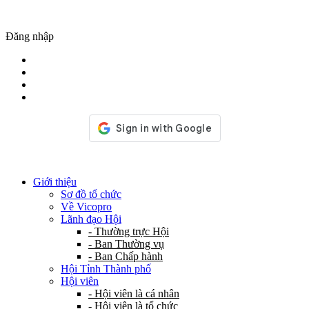
Đăng nhập
Giới thiệu
Sơ đồ tổ chức
Về Vicopro
Lãnh đạo Hội
- Thường trực Hội
- Ban Thường vụ
- Ban Chấp hành
Hội Tỉnh Thành phố
Hội viên
- Hội viên là cá nhân
- Hội viên là tổ chức