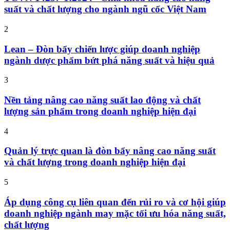
suất và chất lượng cho ngành ngũ cốc Việt Nam
2
Lean – Đòn bẩy chiến lược giúp doanh nghiệp
ngành dược phẩm bứt phá năng suất và hiệu quả
3
Nền tảng nâng cao năng suất lao động và chất
lượng sản phẩm trong doanh nghiệp hiện đại
4
Quản lý trực quan là đòn bẩy nâng cao năng suất
và chất lượng trong doanh nghiệp hiện đại
5
Áp dụng công cụ liên quan đến rủi ro và cơ hội giúp
doanh nghiệp ngành may mặc tối ưu hóa năng suất,
chất lượng