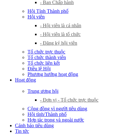
- Ban Chấp hành
Hội Tỉnh Thành phố
Hội viên
- Hội viên là cá nhân
- Hội viên là tổ chức
- Đăng ký hội viên
Tổ chức trực thuộc
Tổ chức thành viên
Tổ chức liên kết
Điều lệ Hội
Phương hướng hoạt động
Hoạt động
Trung ương hội
- Đơn vị - Tổ chức trực thuộc
Cộng đồng vì người tiêu dùng
Hội tỉnh/Thành phố
Hợp tác trong và ngoài nước
Cảnh báo tiêu dùng
Tin tức