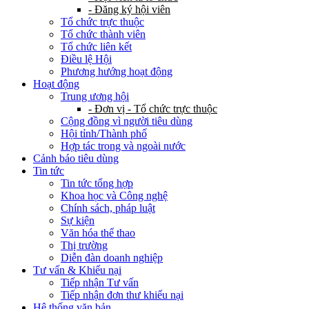
- Đăng ký hội viên
Tổ chức trực thuộc
Tổ chức thành viên
Tổ chức liên kết
Điều lệ Hội
Phương hướng hoạt động
Hoạt động
Trung ương hội
- Đơn vị - Tổ chức trực thuộc
Cộng đồng vì người tiêu dùng
Hội tỉnh/Thành phố
Hợp tác trong và ngoài nước
Cảnh báo tiêu dùng
Tin tức
Tin tức tổng hợp
Khoa học và Công nghệ
Chính sách, pháp luật
Sự kiện
Văn hóa thể thao
Thị trường
Diễn đàn doanh nghiệp
Tư vấn & Khiếu nại
Tiếp nhận Tư vấn
Tiếp nhận đơn thư khiếu nại
Hệ thống văn bản