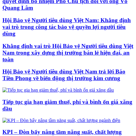
quyết định bổ nhiệm Phó Chủ tịch đối với ông Võ
Quang Lâm
Hội Bảo vệ Người tiêu dùng Việt Nam: Khẳng định
vai trò trong công tác bảo vệ quyền lợi người tiêu
dùng
Khẳng định vai trò Hội Bảo vệ Người tiêu dùng Việt
Nam trong xây dựng thị trường bán lẻ hiện đại, an
toàn
Hội Bảo vệ Người tiêu dùng Việt Nam trả lời Báo
Tiền Phong về biến động thị trường kim cương
Tiếp tục gia hạn giảm thuế, phí và bình ổn giá xăng
dầu
KPI – Đòn bẩy nâng tầm năng suất, chất lượng