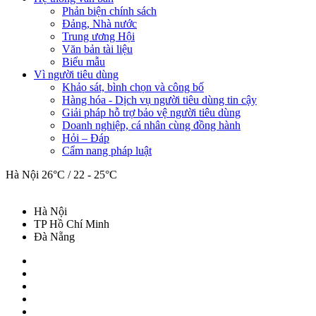
Phản biện chính sách
Đảng, Nhà nước
Trung ương Hội
Văn bản tài liệu
Biểu mẫu
Vì người tiêu dùng
Khảo sát, bình chọn và công bố
Hàng hóa - Dịch vụ người tiêu dùng tin cậy
Giải pháp hỗ trợ bảo vệ người tiêu dùng
Doanh nghiệp, cá nhân cùng đồng hành
Hỏi – Đáp
Cẩm nang pháp luật
Hà Nội
26°C / 22 - 25°C
Hà Nội
TP Hồ Chí Minh
Đà Nẵng