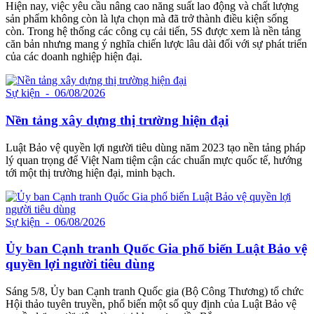
Hiện nay, việc yêu cầu nâng cao năng suất lao động và chất lượng
sản phẩm không còn là lựa chọn mà đã trở thành điều kiện sống
còn. Trong hệ thống các công cụ cải tiến, 5S được xem là nền tảng
căn bản nhưng mang ý nghĩa chiến lược lâu dài đối với sự phát triển
của các doanh nghiệp hiện đại.
Sự kiện
- 06/08/2026
Nền tảng xây dựng thị trường hiện đại
Luật Bảo vệ quyền lợi người tiêu dùng năm 2023 tạo nền tảng pháp
lý quan trọng để Việt Nam tiệm cận các chuẩn mực quốc tế, hướng
tới một thị trường hiện đại, minh bạch.
Sự kiện
- 06/08/2026
Ủy ban Cạnh tranh Quốc Gia phổ biến Luật Bảo vệ
quyền lợi người tiêu dùng
Sáng 5/8, Ủy ban Cạnh tranh Quốc gia (Bộ Công Thương) tổ chức
Hội thảo tuyên truyền, phổ biến một số quy định của Luật Bảo vệ