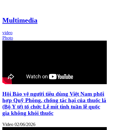
Multimedia
video
Photo
Hội Bảo vệ người tiêu dùng Việt Nam phối
hợp Quỹ Phòng, chống tác hại của thuốc lá
(Bộ Y tế) tổ chức Lễ mít tinh tuần lễ quốc
gia không khói thuốc
Video
02/06/2026