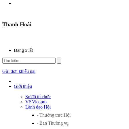
Thanh Hoài
Đăng xuất
Gửi đơn khiếu nại
Giới thiệu
Sơ đồ tổ chức
Về Vicopro
Lãnh đạo Hội
- Thường trực Hội
- Ban Thường vụ