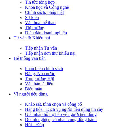
Tin tức tổng hợp
Khoa học và Công nghệ
Chính sách, pháp luật
Sự kiện
Văn hóa thể thao
Thị trường
Diễn đàn doanh nghiệp
Tư vấn & Khiếu nại
Tiếp nhận Tư vấn
Tiếp nhận đơn thư khiếu nại
Hệ thống văn bản
Phản biện chính sách
Đảng, Nhà nước
Trung ương Hội
Văn bản tài liệu
Biểu mẫu
Vì người tiêu dùng
Khảo sát, bình chọn và công bố
Hàng hóa - Dịch vụ người tiêu dùng tin cậy
Giải pháp hỗ trợ bảo vệ người tiêu dùng
Doanh nghiệp, cá nhân cùng đồng hành
Hỏi – Đáp