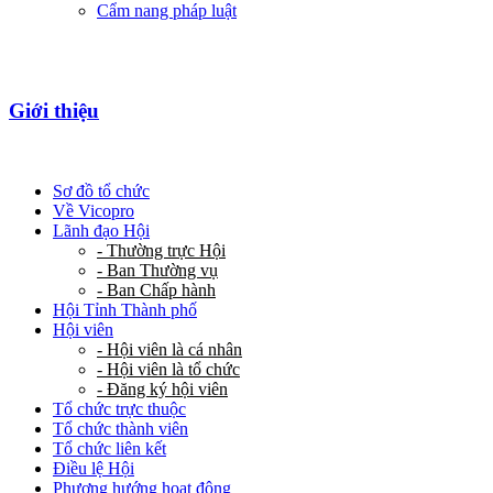
Cẩm nang pháp luật
Giới thiệu
Sơ đồ tổ chức
Về Vicopro
Lãnh đạo Hội
- Thường trực Hội
- Ban Thường vụ
- Ban Chấp hành
Hội Tỉnh Thành phố
Hội viên
- Hội viên là cá nhân
- Hội viên là tổ chức
- Đăng ký hội viên
Tổ chức trực thuộc
Tổ chức thành viên
Tổ chức liên kết
Điều lệ Hội
Phương hướng hoạt động