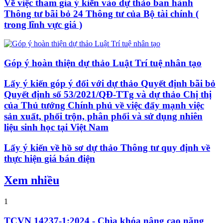
Về việc tham gia ý kiến vào dự thảo ban hành
Thông tư bãi bỏ 24 Thông tư của Bộ tài chính (
trong lĩnh vực giá )
Góp ý hoàn thiện dự thảo Luật Trí tuệ nhân tạo
Lấy ý kiến góp ý đối với dự thảo Quyết định bãi bỏ
Quyết định số 53/2021/QĐ-TTg và dự thảo Chị thị
của Thủ tướng Chính phủ về việc đẩy mạnh việc
sản xuất, phối trộn, phân phối và sử dụng nhiên
liệu sinh học tại Việt Nam
Lấy ý kiến về hồ sơ dự thảo Thông tư quy định về
thực hiện giá bán điện
Xem nhiều
1
TCVN 14237-1:2024 - Chìa khóa nâng cao năng