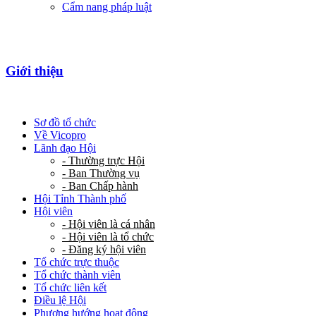
Cẩm nang pháp luật
Giới thiệu
Sơ đồ tổ chức
Về Vicopro
Lãnh đạo Hội
- Thường trực Hội
- Ban Thường vụ
- Ban Chấp hành
Hội Tỉnh Thành phố
Hội viên
- Hội viên là cá nhân
- Hội viên là tổ chức
- Đăng ký hội viên
Tổ chức trực thuộc
Tổ chức thành viên
Tổ chức liên kết
Điều lệ Hội
Phương hướng hoạt động