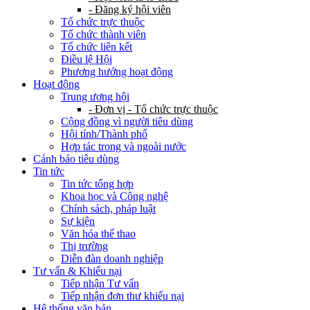
- Đăng ký hội viên
Tổ chức trực thuộc
Tổ chức thành viên
Tổ chức liên kết
Điều lệ Hội
Phương hướng hoạt động
Hoạt động
Trung ương hội
- Đơn vị - Tổ chức trực thuộc
Cộng đồng vì người tiêu dùng
Hội tỉnh/Thành phố
Hợp tác trong và ngoài nước
Cảnh báo tiêu dùng
Tin tức
Tin tức tổng hợp
Khoa học và Công nghệ
Chính sách, pháp luật
Sự kiện
Văn hóa thể thao
Thị trường
Diễn đàn doanh nghiệp
Tư vấn & Khiếu nại
Tiếp nhận Tư vấn
Tiếp nhận đơn thư khiếu nại
Hệ thống văn bản