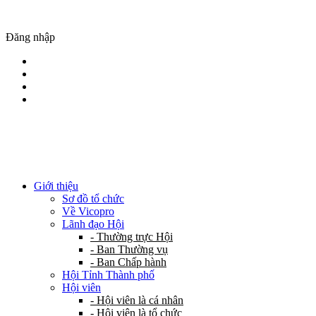
Đăng nhập
Giới thiệu
Sơ đồ tổ chức
Về Vicopro
Lãnh đạo Hội
- Thường trực Hội
- Ban Thường vụ
- Ban Chấp hành
Hội Tỉnh Thành phố
Hội viên
- Hội viên là cá nhân
- Hội viên là tổ chức