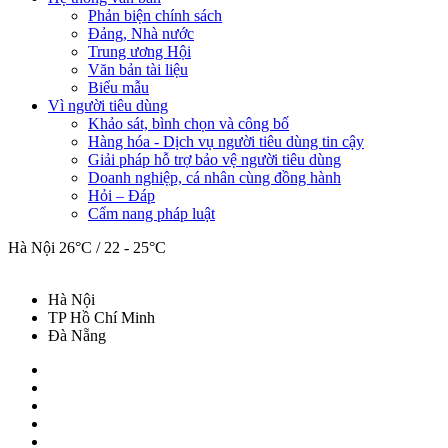
Phản biện chính sách
Đảng, Nhà nước
Trung ương Hội
Văn bản tài liệu
Biểu mẫu
Vì người tiêu dùng
Khảo sát, bình chọn và công bố
Hàng hóa - Dịch vụ người tiêu dùng tin cậy
Giải pháp hỗ trợ bảo vệ người tiêu dùng
Doanh nghiệp, cá nhân cùng đồng hành
Hỏi – Đáp
Cẩm nang pháp luật
Hà Nội
26°C / 22 - 25°C
Hà Nội
TP Hồ Chí Minh
Đà Nẵng