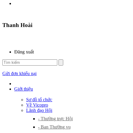
Thanh Hoài
Đăng xuất
Gửi đơn khiếu nại
Giới thiệu
Sơ đồ tổ chức
Về Vicopro
Lãnh đạo Hội
- Thường trực Hội
- Ban Thường vụ