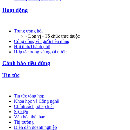
Hoạt động
Trung ương hội
- Đơn vị - Tổ chức trực thuộc
Cộng đồng vì người tiêu dùng
Hội tỉnh/Thành phố
Hợp tác trong và ngoài nước
Cảnh báo tiêu dùng
Tin tức
Tin tức tổng hợp
Khoa học và Công nghệ
Chính sách, pháp luật
Sự kiện
Văn hóa thể thao
Thị trường
Diễn đàn doanh nghiệp