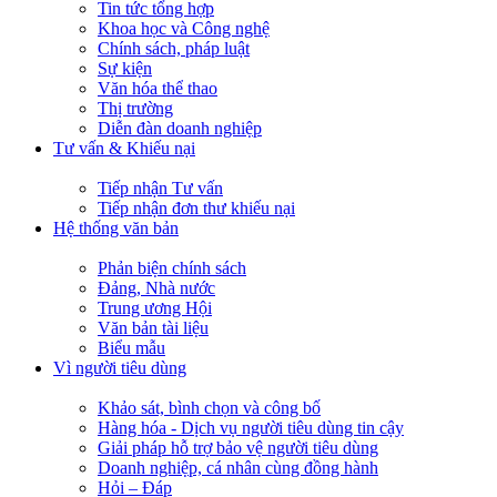
Tin tức tổng hợp
Khoa học và Công nghệ
Chính sách, pháp luật
Sự kiện
Văn hóa thể thao
Thị trường
Diễn đàn doanh nghiệp
Tư vấn & Khiếu nại
Tiếp nhận Tư vấn
Tiếp nhận đơn thư khiếu nại
Hệ thống văn bản
Phản biện chính sách
Đảng, Nhà nước
Trung ương Hội
Văn bản tài liệu
Biểu mẫu
Vì người tiêu dùng
Khảo sát, bình chọn và công bố
Hàng hóa - Dịch vụ người tiêu dùng tin cậy
Giải pháp hỗ trợ bảo vệ người tiêu dùng
Doanh nghiệp, cá nhân cùng đồng hành
Hỏi – Đáp