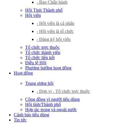
- Ban Chấp hành
Hội Tỉnh Thành phố
Hội viên
- Hội viên là cá nhân
- Hội viên là tổ chức
- Đăng ký hội viên
Tổ chức trực thuộc
Tổ chức thành viên
Tổ chức liên kết
Điều lệ Hội
Phương hướng hoạt động
Hoạt động
Trung ương hội
- Đơn vị - Tổ chức trực thuộc
Cộng đồng vì người tiêu dùng
Hội tỉnh/Thành phố
Hợp tác trong và ngoài nước
Cảnh báo tiêu dùng
Tin tức