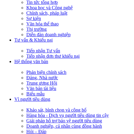
Tin tức tổng hợp
Khoa học và Công nghệ
Chính sách, pháp luật
Sự kiện
Văn hóa thể thao
Thị trường
Diễn đàn doanh nghiệp
Tư vấn & Khiếu nại
Tiếp nhận Tư vấn
Tiếp nhận đơn thư khiếu nại
Hệ thống văn bản
Phản biện chính sách
Đảng, Nhà nước
Trung ương Hội
Văn bản tài liệu
Biểu mẫu
Vì người tiêu dùng
Khảo sát, bình chọn và công bố
Hàng hóa - Dịch vụ người tiêu dùng tin cậy
Giải pháp hỗ trợ bảo vệ người tiêu dùng
Doanh nghiệp, cá nhân cùng đồng hành
Hỏi – Đáp