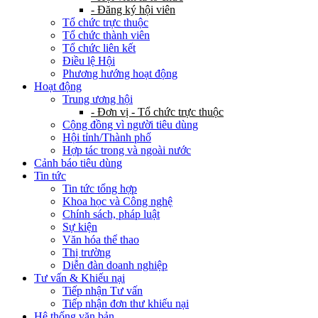
- Đăng ký hội viên
Tổ chức trực thuộc
Tổ chức thành viên
Tổ chức liên kết
Điều lệ Hội
Phương hướng hoạt động
Hoạt động
Trung ương hội
- Đơn vị - Tổ chức trực thuộc
Cộng đồng vì người tiêu dùng
Hội tỉnh/Thành phố
Hợp tác trong và ngoài nước
Cảnh báo tiêu dùng
Tin tức
Tin tức tổng hợp
Khoa học và Công nghệ
Chính sách, pháp luật
Sự kiện
Văn hóa thể thao
Thị trường
Diễn đàn doanh nghiệp
Tư vấn & Khiếu nại
Tiếp nhận Tư vấn
Tiếp nhận đơn thư khiếu nại
Hệ thống văn bản