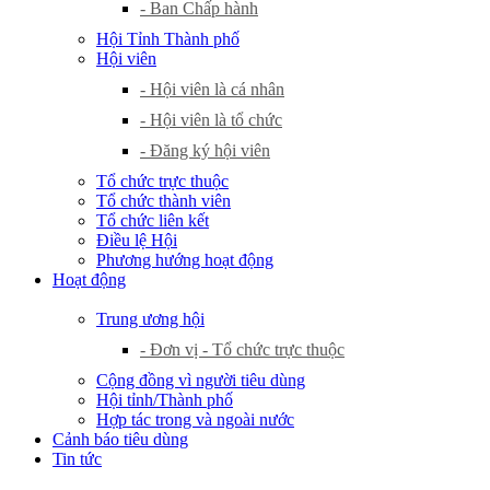
- Ban Chấp hành
Hội Tỉnh Thành phố
Hội viên
- Hội viên là cá nhân
- Hội viên là tổ chức
- Đăng ký hội viên
Tổ chức trực thuộc
Tổ chức thành viên
Tổ chức liên kết
Điều lệ Hội
Phương hướng hoạt động
Hoạt động
Trung ương hội
- Đơn vị - Tổ chức trực thuộc
Cộng đồng vì người tiêu dùng
Hội tỉnh/Thành phố
Hợp tác trong và ngoài nước
Cảnh báo tiêu dùng
Tin tức