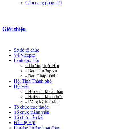
Cẩm nang pháp luật
Giới thiệu
Sơ đồ tổ chức
Về Vicopro
Lãnh đạo Hội
- Thường trực Hội
- Ban Thường vụ
- Ban Chấp hành
Hội Tỉnh Thành phố
Hội viên
- Hội viên là cá nhân
- Hội viên là tổ chức
- Đăng ký hội viên
Tổ chức trực thuộc
Tổ chức thành viên
Tổ chức liên kết
Điều lệ Hội
Phương hướng hoạt động