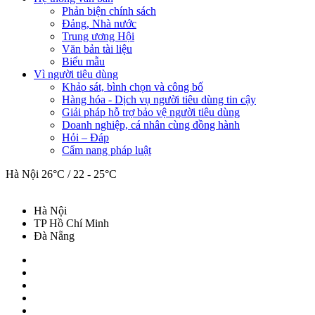
Phản biện chính sách
Đảng, Nhà nước
Trung ương Hội
Văn bản tài liệu
Biểu mẫu
Vì người tiêu dùng
Khảo sát, bình chọn và công bố
Hàng hóa - Dịch vụ người tiêu dùng tin cậy
Giải pháp hỗ trợ bảo vệ người tiêu dùng
Doanh nghiệp, cá nhân cùng đồng hành
Hỏi – Đáp
Cẩm nang pháp luật
Hà Nội
26°C / 22 - 25°C
Hà Nội
TP Hồ Chí Minh
Đà Nẵng