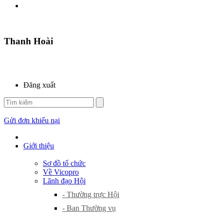
Thanh Hoài
Đăng xuất
Gửi đơn khiếu nại
Giới thiệu
Sơ đồ tổ chức
Về Vicopro
Lãnh đạo Hội
- Thường trực Hội
- Ban Thường vụ