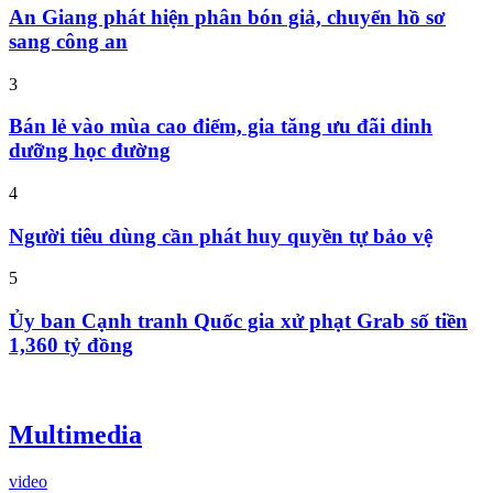
An Giang phát hiện phân bón giả, chuyển hồ sơ
sang công an
3
Bán lẻ vào mùa cao điểm, gia tăng ưu đãi dinh
dưỡng học đường
4
Người tiêu dùng cần phát huy quyền tự bảo vệ
5
Ủy ban Cạnh tranh Quốc gia xử phạt Grab số tiền
1,360 tỷ đồng
Multimedia
video