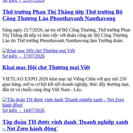
Sự kiện
- 22/07/2026
Thứ trưởng Phan Thị Thắng tiếp Thứ trưởng Bộ
Công Thương Lào Phouthavanh Nanthavong
Sáng ngày 21/7/2026, tại trụ sở Bộ Công Thương, Thứ trưởng Phan
Thị Thắng đã tiếp và làm việc với đoàn công tác Bộ Công Thương
Lào do Thứ trưởng Phouthavanh Nanthavong làm Trưởng đoàn.
Sự kiện
- 17/07/2026
Khai mạc Hội chợ Thương mại Việt
VIETLAO EXPO 2026 khai mạc tại Viêng Chăn với quy mô 250
gian hàng, mở ra cơ hội kết nối doanh nghiệp, thúc đẩy thương mại,
đầu tư và chuỗi cung ứng Việt Nam - Lào.
Sự kiện
- 14/07/2026
Tập đoàn TH được vinh danh 'Doanh nghiệp xanh
– Net Zero hành động'