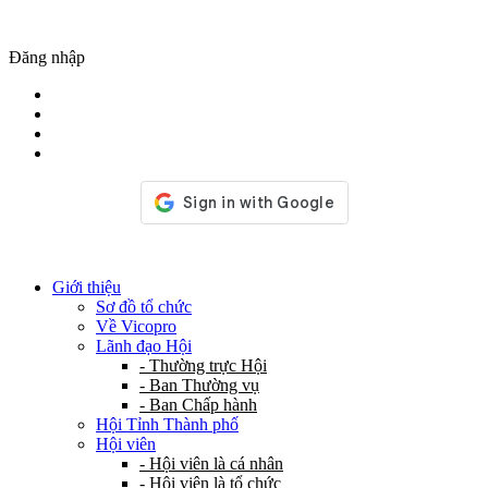
Đăng nhập
Giới thiệu
Sơ đồ tổ chức
Về Vicopro
Lãnh đạo Hội
- Thường trực Hội
- Ban Thường vụ
- Ban Chấp hành
Hội Tỉnh Thành phố
Hội viên
- Hội viên là cá nhân
- Hội viên là tổ chức