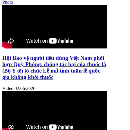
Photo
Hội Bảo vệ người tiêu dùng Việt Nam phối
hợp Quỹ Phòng, chống tác hại của thuốc lá
(Bộ Y tế) tổ chức Lễ mít tinh tuần lễ quốc
gia không khói thuốc
Video
02/06/2026