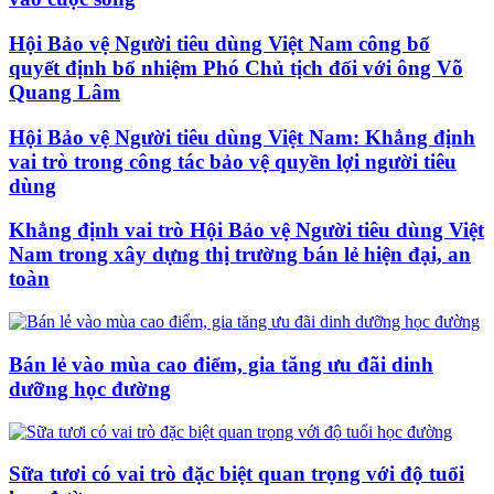
Hội Bảo vệ Người tiêu dùng Việt Nam công bố
quyết định bổ nhiệm Phó Chủ tịch đối với ông Võ
Quang Lâm
Hội Bảo vệ Người tiêu dùng Việt Nam: Khẳng định
vai trò trong công tác bảo vệ quyền lợi người tiêu
dùng
Khẳng định vai trò Hội Bảo vệ Người tiêu dùng Việt
Nam trong xây dựng thị trường bán lẻ hiện đại, an
toàn
Bán lẻ vào mùa cao điểm, gia tăng ưu đãi dinh
dưỡng học đường
Sữa tươi có vai trò đặc biệt quan trọng với độ tuổi