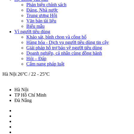
Phản biện chính sách
Đảng, Nhà nước
Trung ương Hội
Văn bản tài liệu
Biểu mẫu
Vì người tiêu dùng
Khảo sát, bình chọn và công bố
Hàng hóa - Dịch vụ người tiêu dùng tin cậy
Giải pháp hỗ trợ bảo vệ người tiêu dùng
Doanh nghiệp, cá nhân cùng đồng hành
Hỏi – Đáp
Cẩm nang pháp luật
Hà Nội
26°C / 22 - 25°C
Hà Nội
TP Hồ Chí Minh
Đà Nẵng