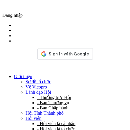
Đăng nhập
Giới thiệu
Sơ đồ tổ chức
Về Vicopro
Lãnh đạo Hội
- Thường trực Hội
- Ban Thường vụ
- Ban Chấp hành
Hội Tỉnh Thành phố
Hội viên
- Hội viên là cá nhân
- Hội viên là tổ chức