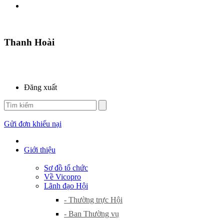
Thanh Hoài
Đăng xuất
Gửi đơn khiếu nại
Giới thiệu
Sơ đồ tổ chức
Về Vicopro
Lãnh đạo Hội
- Thường trực Hội
- Ban Thường vụ