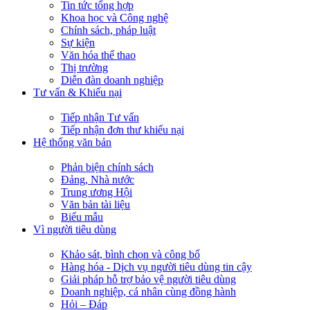
Tin tức tổng hợp
Khoa học và Công nghệ
Chính sách, pháp luật
Sự kiện
Văn hóa thể thao
Thị trường
Diễn đàn doanh nghiệp
Tư vấn & Khiếu nại
Tiếp nhận Tư vấn
Tiếp nhận đơn thư khiếu nại
Hệ thống văn bản
Phản biện chính sách
Đảng, Nhà nước
Trung ương Hội
Văn bản tài liệu
Biểu mẫu
Vì người tiêu dùng
Khảo sát, bình chọn và công bố
Hàng hóa - Dịch vụ người tiêu dùng tin cậy
Giải pháp hỗ trợ bảo vệ người tiêu dùng
Doanh nghiệp, cá nhân cùng đồng hành
Hỏi – Đáp