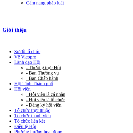
Cẩm nang pháp luật
Giới thiệu
Sơ đồ tổ chức
Về Vicopro
Lãnh đạo Hội
- Thường trực Hội
- Ban Thường vụ
- Ban Chấp hành
Hội Tỉnh Thành phố
Hội viên
- Hội viên là cá nhân
- Hội viên là tổ chức
- Đăng ký hội viên
Tổ chức trực thuộc
Tổ chức thành viên
Tổ chức liên kết
Điều lệ Hội
Phương hướng hoạt động