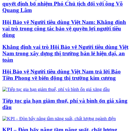
quyết định bổ nhiệm Phó Chủ tịch đối với ông Võ
Quang Lâm
Hội Bảo vệ Người tiêu dùng Việt Nam: Khẳng định
vai trò trong công tác bảo vệ quyền lợi người tiêu
dùng
Khẳng định vai trò Hội Bảo vệ Người tiêu dùng Việt
Nam trong xây dựng thị trường bán lẻ hiện đại, an
toàn
Hội Bảo vệ Người tiêu dùng Việt Nam trả lời Báo
Tiền Phong về biến động thị trường kim cương
Tiếp tục gia hạn giảm thuế, phí và bình ổn giá xăng
dầu
KPI – Đòn bẩy nâng tầm năng suất, chất lượng