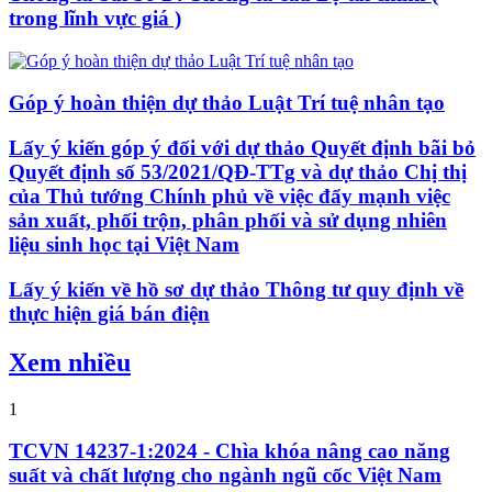
trong lĩnh vực giá )
Góp ý hoàn thiện dự thảo Luật Trí tuệ nhân tạo
Lấy ý kiến góp ý đối với dự thảo Quyết định bãi bỏ
Quyết định số 53/2021/QĐ-TTg và dự thảo Chị thị
của Thủ tướng Chính phủ về việc đẩy mạnh việc
sản xuất, phối trộn, phân phối và sử dụng nhiên
liệu sinh học tại Việt Nam
Lấy ý kiến về hồ sơ dự thảo Thông tư quy định về
thực hiện giá bán điện
Xem nhiều
1
TCVN 14237-1:2024 - Chìa khóa nâng cao năng
suất và chất lượng cho ngành ngũ cốc Việt Nam