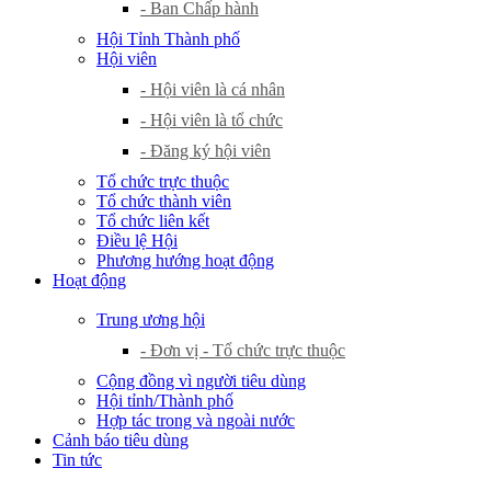
- Ban Chấp hành
Hội Tỉnh Thành phố
Hội viên
- Hội viên là cá nhân
- Hội viên là tổ chức
- Đăng ký hội viên
Tổ chức trực thuộc
Tổ chức thành viên
Tổ chức liên kết
Điều lệ Hội
Phương hướng hoạt động
Hoạt động
Trung ương hội
- Đơn vị - Tổ chức trực thuộc
Cộng đồng vì người tiêu dùng
Hội tỉnh/Thành phố
Hợp tác trong và ngoài nước
Cảnh báo tiêu dùng
Tin tức