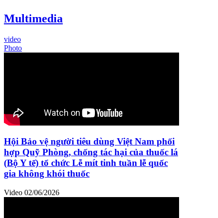
Multimedia
video
Photo
Hội Bảo vệ người tiêu dùng Việt Nam phối
hợp Quỹ Phòng, chống tác hại của thuốc lá
(Bộ Y tế) tổ chức Lễ mít tinh tuần lễ quốc
gia không khói thuốc
Video
02/06/2026