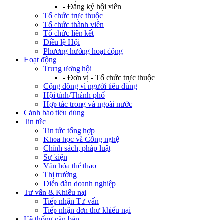
- Đăng ký hội viên
Tổ chức trực thuộc
Tổ chức thành viên
Tổ chức liên kết
Điều lệ Hội
Phương hướng hoạt động
Hoạt động
Trung ương hội
- Đơn vị - Tổ chức trực thuộc
Cộng đồng vì người tiêu dùng
Hội tỉnh/Thành phố
Hợp tác trong và ngoài nước
Cảnh báo tiêu dùng
Tin tức
Tin tức tổng hợp
Khoa học và Công nghệ
Chính sách, pháp luật
Sự kiện
Văn hóa thể thao
Thị trường
Diễn đàn doanh nghiệp
Tư vấn & Khiếu nại
Tiếp nhận Tư vấn
Tiếp nhận đơn thư khiếu nại
Hệ thống văn bản