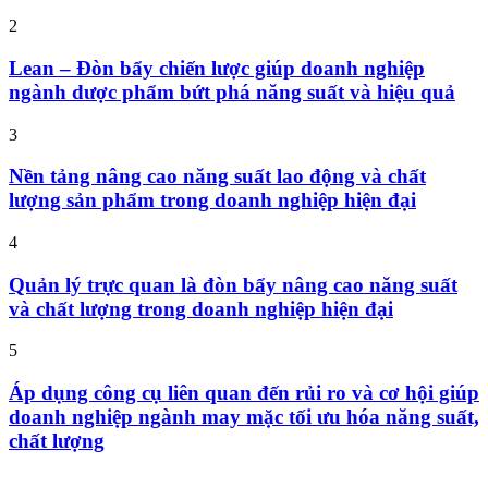
2
Lean – Đòn bẩy chiến lược giúp doanh nghiệp
ngành dược phẩm bứt phá năng suất và hiệu quả
3
Nền tảng nâng cao năng suất lao động và chất
lượng sản phẩm trong doanh nghiệp hiện đại
4
Quản lý trực quan là đòn bẩy nâng cao năng suất
và chất lượng trong doanh nghiệp hiện đại
5
Áp dụng công cụ liên quan đến rủi ro và cơ hội giúp
doanh nghiệp ngành may mặc tối ưu hóa năng suất,
chất lượng