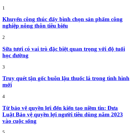
1
Khuyến công thúc đẩy bình chọn sản phẩm công
nghiệp nông thôn tiêu biểu
2
Sữa tươi có vai trò đặc biệt quan trọng với độ tuổi
học đường
3
Truy quét tận gốc buôn lậu thuốc lá trong tình hình
mới
4
Từ bảo vệ quyền lợi đến kiến tạo niềm tin: Đưa
Luật Bảo vệ quyền lợi người tiêu dùng năm 2023
vào cuộc sống
5