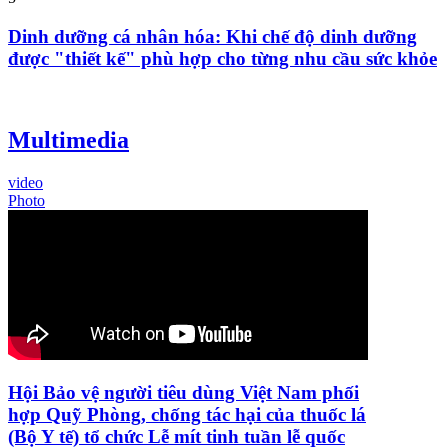
Dinh dưỡng cá nhân hóa: Khi chế độ dinh dưỡng
được "thiết kế" phù hợp cho từng nhu cầu sức khỏe
Multimedia
video
Photo
Hội Bảo vệ người tiêu dùng Việt Nam phối
hợp Quỹ Phòng, chống tác hại của thuốc lá
(Bộ Y tế) tổ chức Lễ mít tinh tuần lễ quốc