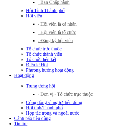
- Ban Chấp hành
Hội Tỉnh Thành phố
Hội viên
- Hội viên là cá nhân
- Hội viên là tổ chức
- Đăng ký hội viên
Tổ chức trực thuộc
Tổ chức thành viên
Tổ chức liên kết
Điều lệ Hội
Phương hướng hoạt động
Hoạt động
Trung ương hội
- Đơn vị - Tổ chức trực thuộc
Cộng đồng vì người tiêu dùng
Hội tỉnh/Thành phố
Hợp tác trong và ngoài nước
Cảnh báo tiêu dùng
Tin tức