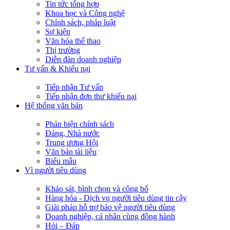
Tin tức tổng hợp
Khoa học và Công nghệ
Chính sách, pháp luật
Sự kiện
Văn hóa thể thao
Thị trường
Diễn đàn doanh nghiệp
Tư vấn & Khiếu nại
Tiếp nhận Tư vấn
Tiếp nhận đơn thư khiếu nại
Hệ thống văn bản
Phản biện chính sách
Đảng, Nhà nước
Trung ương Hội
Văn bản tài liệu
Biểu mẫu
Vì người tiêu dùng
Khảo sát, bình chọn và công bố
Hàng hóa - Dịch vụ người tiêu dùng tin cậy
Giải pháp hỗ trợ bảo vệ người tiêu dùng
Doanh nghiệp, cá nhân cùng đồng hành
Hỏi – Đáp