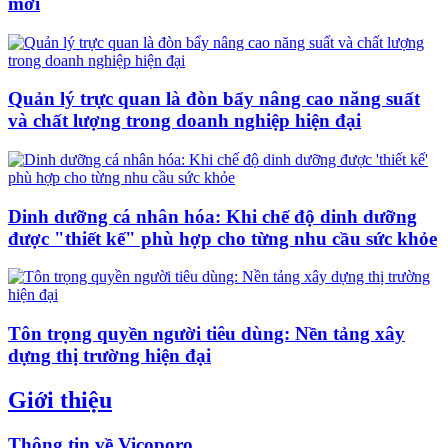
mới
Quản lý trực quan là đòn bẩy nâng cao năng suất
và chất lượng trong doanh nghiệp hiện đại
Dinh dưỡng cá nhân hóa: Khi chế độ dinh dưỡng
được "thiết kế" phù hợp cho từng nhu cầu sức khỏe
Tôn trọng quyền người tiêu dùng: Nền tảng xây
dựng thị trường hiện đại
Giới thiệu
Thông tin về Vicoporo