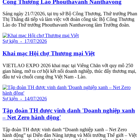
Công Thương Lào Phouthavanh Nanthavong
Sáng ngày 21/7/2026, tại trụ sở Bộ Công Thương, Thứ trưởng Phan
Thị Thắng đã tiếp và làm việc với đoàn công tác Bộ Công Thương
Lào do Thứ trưởng Phouthavanh Nanthavong làm Trưởng đoàn.
Sự kiện
- 17/07/2026
Khai mạc Hội chợ Thương mại Việt
VIETLAO EXPO 2026 khai mạc tại Viêng Chăn với quy mô 250
gian hàng, mở ra cơ hội kết nối doanh nghiệp, thúc đẩy thương mại,
đầu tư và chuỗi cung ứng Việt Nam - Lào.
Sự kiện
- 14/07/2026
Tập đoàn TH được vinh danh 'Doanh nghiệp xanh
– Net Zero hành động'
Tập đoàn TH được vinh danh “Doanh nghiệp xanh – Net Zero
hành động” tại Diễn đàn Năng lượng và Môi trường Thế giới – Việt