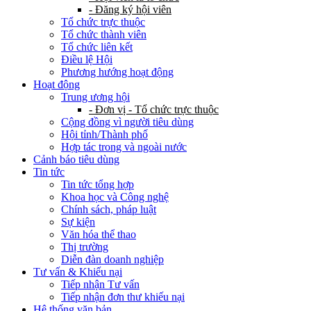
- Đăng ký hội viên
Tổ chức trực thuộc
Tổ chức thành viên
Tổ chức liên kết
Điều lệ Hội
Phương hướng hoạt động
Hoạt động
Trung ương hội
- Đơn vị - Tổ chức trực thuộc
Cộng đồng vì người tiêu dùng
Hội tỉnh/Thành phố
Hợp tác trong và ngoài nước
Cảnh báo tiêu dùng
Tin tức
Tin tức tổng hợp
Khoa học và Công nghệ
Chính sách, pháp luật
Sự kiện
Văn hóa thể thao
Thị trường
Diễn đàn doanh nghiệp
Tư vấn & Khiếu nại
Tiếp nhận Tư vấn
Tiếp nhận đơn thư khiếu nại
Hệ thống văn bản