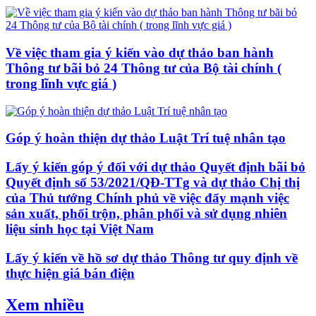
Về việc tham gia ý kiến vào dự thảo ban hành
Thông tư bãi bỏ 24 Thông tư của Bộ tài chính (
trong lĩnh vực giá )
Góp ý hoàn thiện dự thảo Luật Trí tuệ nhân tạo
Lấy ý kiến góp ý đối với dự thảo Quyết định bãi bỏ
Quyết định số 53/2021/QĐ-TTg và dự thảo Chị thị
của Thủ tướng Chính phủ về việc đẩy mạnh việc
sản xuất, phối trộn, phân phối và sử dụng nhiên
liệu sinh học tại Việt Nam
Lấy ý kiến về hồ sơ dự thảo Thông tư quy định về
thực hiện giá bán điện
Xem nhiều