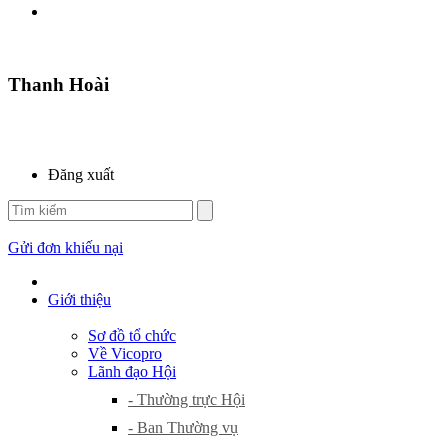
Thanh Hoài
Đăng xuất
Gửi đơn khiếu nại
Giới thiệu
Sơ đồ tổ chức
Về Vicopro
Lãnh đạo Hội
- Thường trực Hội
- Ban Thường vụ