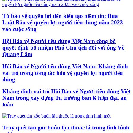
Từ bảo vệ quyền lợi đến kiến tạo niềm tin: Đưa
Luật Bảo vệ quyền lợi người tiêu dùng năm 2023
vào cuộc sống
Hội Bảo vệ Người tiêu dùng Việt Nam công bố
quyết định bổ nhiệm Phó Chủ tịch đối với ông Võ
Quang Lâm
Hội Bảo vệ Người tiêu dùng Việt Nam: Khẳng định
vai trò trong công tác bảo vệ quyền lợi người tiêu
dùng
Khẳng định vai trò Hội Bảo vệ Người tiêu dùng Việt
Nam trong xây dựng thị trường bán lẻ hiện đại, an
toàn
Truy quét tận gốc buôn lậu thuốc lá trong tình hình