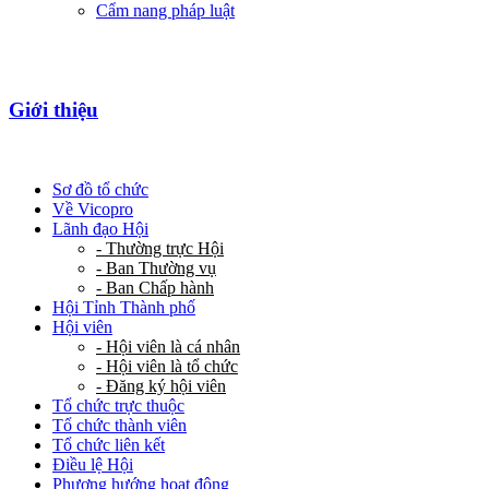
Cẩm nang pháp luật
Giới thiệu
Sơ đồ tổ chức
Về Vicopro
Lãnh đạo Hội
- Thường trực Hội
- Ban Thường vụ
- Ban Chấp hành
Hội Tỉnh Thành phố
Hội viên
- Hội viên là cá nhân
- Hội viên là tổ chức
- Đăng ký hội viên
Tổ chức trực thuộc
Tổ chức thành viên
Tổ chức liên kết
Điều lệ Hội
Phương hướng hoạt động