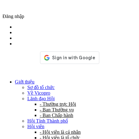
Đăng nhập
Giới thiệu
Sơ đồ tổ chức
Về Vicopro
Lãnh đạo Hội
- Thường trực Hội
- Ban Thường vụ
- Ban Chấp hành
Hội Tỉnh Thành phố
Hội viên
- Hội viên là cá nhân
- Hội viên là tổ chức