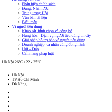
Phản biện chính sách
Đảng, Nhà nước
Trung ương Hội
Văn bản tài liệu
Biểu mẫu
Vì người tiêu dùng
Khảo sát, bình chọn và công bố
Hàng hóa - Dịch vụ người tiêu dùng tin cậy
Giải pháp hỗ trợ bảo vệ người tiêu dùng
Doanh nghiệp, cá nhân cùng đồng hành
Hỏi – Đáp
Cẩm nang pháp luật
Hà Nội
26°C / 22 - 25°C
Hà Nội
TP Hồ Chí Minh
Đà Nẵng