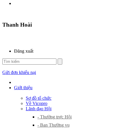
Thanh Hoài
Đăng xuất
Gửi đơn khiếu nại
Giới thiệu
Sơ đồ tổ chức
Về Vicopro
Lãnh đạo Hội
- Thường trực Hội
- Ban Thường vụ