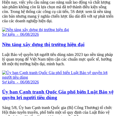
Hiện nay, việc yêu cầu nâng cao năng suất lao động và chất lượng
sản phẩm không còn là lựa chọn mà đã trở thành điều kiện sống
còn. Trong hệ thống các công cụ cải tiến, 5S được xem là nền tảng
căn bản nhưng mang ý nghĩa chiến lược lâu dài đối với sự phát triển
của các doanh nghiệp hiện đại.
Sự kiện
- 06/08/2026
Nền tảng xây dựng thị trường hiện đại
Luật Bảo vệ quyền lợi người tiêu dùng năm 2023 tạo nền tảng pháp
lý quan trọng để Việt Nam tiệm cận các chuẩn mực quốc tế, hướng
tới một thị trường hiện đại, minh bạch.
Sự kiện
- 06/08/2026
Ủy ban Cạnh tranh Quốc Gia phổ biến Luật Bảo vệ
quyền lợi người tiêu dùng
Sáng 5/8, Ủy ban Cạnh tranh Quốc gia (Bộ Công Thương) tổ chức
Hội thảo tuyên truyền, phổ biến một số quy định của Luật Bảo vệ