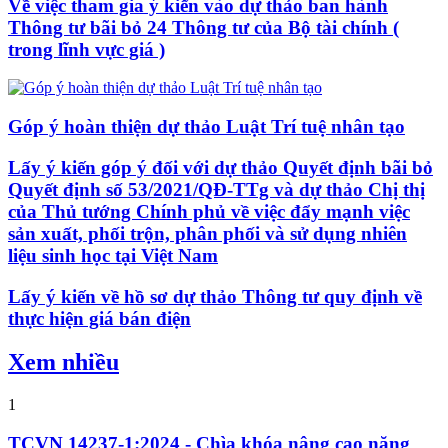
Về việc tham gia ý kiến vào dự thảo ban hành
Thông tư bãi bỏ 24 Thông tư của Bộ tài chính (
trong lĩnh vực giá )
Góp ý hoàn thiện dự thảo Luật Trí tuệ nhân tạo
Lấy ý kiến góp ý đối với dự thảo Quyết định bãi bỏ
Quyết định số 53/2021/QĐ-TTg và dự thảo Chị thị
của Thủ tướng Chính phủ về việc đẩy mạnh việc
sản xuất, phối trộn, phân phối và sử dụng nhiên
liệu sinh học tại Việt Nam
Lấy ý kiến về hồ sơ dự thảo Thông tư quy định về
thực hiện giá bán điện
Xem nhiều
1
TCVN 14237-1:2024 - Chìa khóa nâng cao năng