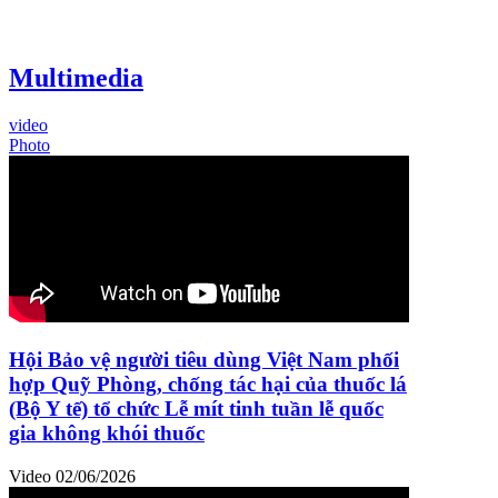
Multimedia
video
Photo
Hội Bảo vệ người tiêu dùng Việt Nam phối
hợp Quỹ Phòng, chống tác hại của thuốc lá
(Bộ Y tế) tổ chức Lễ mít tinh tuần lễ quốc
gia không khói thuốc
Video
02/06/2026