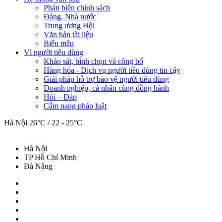
Phản biện chính sách
Đảng, Nhà nước
Trung ương Hội
Văn bản tài liệu
Biểu mẫu
Vì người tiêu dùng
Khảo sát, bình chọn và công bố
Hàng hóa - Dịch vụ người tiêu dùng tin cậy
Giải pháp hỗ trợ bảo vệ người tiêu dùng
Doanh nghiệp, cá nhân cùng đồng hành
Hỏi – Đáp
Cẩm nang pháp luật
Hà Nội
26°C / 22 - 25°C
Hà Nội
TP Hồ Chí Minh
Đà Nẵng