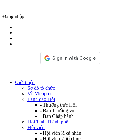
Đăng nhập
Giới thiệu
Sơ đồ tổ chức
Về Vicopro
Lãnh đạo Hội
- Thường trực Hội
- Ban Thường vụ
- Ban Chấp hành
Hội Tỉnh Thành phố
Hội viên
- Hội viên là cá nhân
- Hội viên là tổ chức