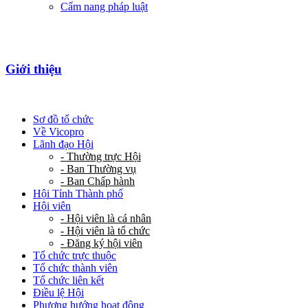
Cẩm nang pháp luật
Giới thiệu
Sơ đồ tổ chức
Về Vicopro
Lãnh đạo Hội
- Thường trực Hội
- Ban Thường vụ
- Ban Chấp hành
Hội Tỉnh Thành phố
Hội viên
- Hội viên là cá nhân
- Hội viên là tổ chức
- Đăng ký hội viên
Tổ chức trực thuộc
Tổ chức thành viên
Tổ chức liên kết
Điều lệ Hội
Phương hướng hoạt động