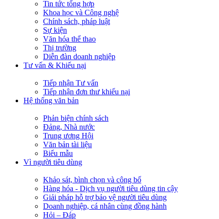
Tin tức tổng hợp
Khoa học và Công nghệ
Chính sách, pháp luật
Sự kiện
Văn hóa thể thao
Thị trường
Diễn đàn doanh nghiệp
Tư vấn & Khiếu nại
Tiếp nhận Tư vấn
Tiếp nhận đơn thư khiếu nại
Hệ thống văn bản
Phản biện chính sách
Đảng, Nhà nước
Trung ương Hội
Văn bản tài liệu
Biểu mẫu
Vì người tiêu dùng
Khảo sát, bình chọn và công bố
Hàng hóa - Dịch vụ người tiêu dùng tin cậy
Giải pháp hỗ trợ bảo vệ người tiêu dùng
Doanh nghiệp, cá nhân cùng đồng hành
Hỏi – Đáp