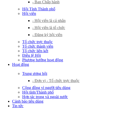
- Ban Chấp hành
Hội Tỉnh Thành phố
Hội viên
- Hội viên là cá nhân
- Hội viên là tổ chức
- Đăng ký hội viên
Tổ chức trực thuộc
Tổ chức thành viên
Tổ chức liên kết
Điều lệ Hội
Phương hướng hoạt động
Hoạt động
Trung ương hội
- Đơn vị - Tổ chức trực thuộc
Cộng đồng vì người tiêu dùng
Hội tỉnh/Thành phố
Hợp tác trong và ngoài nước
Cảnh báo tiêu dùng
Tin tức