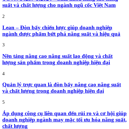
suất và chất lượng cho ngành ngũ cốc Việt Nam
2
Lean – Đòn bẩy chiến lược giúp doanh nghiệp
ngành dược phẩm bứt phá năng suất và hiệu quả
3
Nền tảng nâng cao năng suất lao động và chất
lượng sản phẩm trong doanh nghiệp hiện đại
4
Quản lý trực quan là đòn bẩy nâng cao năng suất
và chất lượng trong doanh nghiệp hiện đại
5
Áp dụng công cụ liên quan đến rủi ro và cơ hội giúp
doanh nghiệp ngành may mặc tối ưu hóa năng suất,
chất lượng