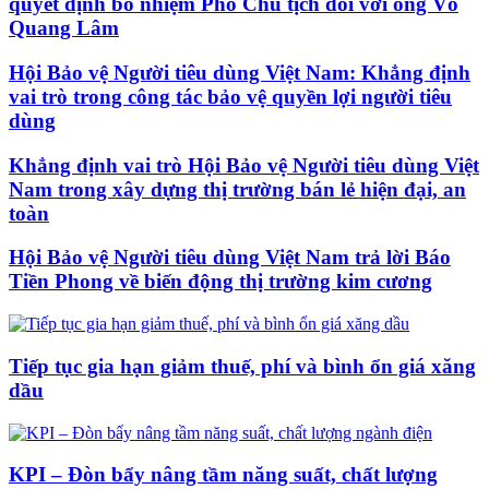
quyết định bổ nhiệm Phó Chủ tịch đối với ông Võ
Quang Lâm
Hội Bảo vệ Người tiêu dùng Việt Nam: Khẳng định
vai trò trong công tác bảo vệ quyền lợi người tiêu
dùng
Khẳng định vai trò Hội Bảo vệ Người tiêu dùng Việt
Nam trong xây dựng thị trường bán lẻ hiện đại, an
toàn
Hội Bảo vệ Người tiêu dùng Việt Nam trả lời Báo
Tiền Phong về biến động thị trường kim cương
Tiếp tục gia hạn giảm thuế, phí và bình ổn giá xăng
dầu
KPI – Đòn bẩy nâng tầm năng suất, chất lượng