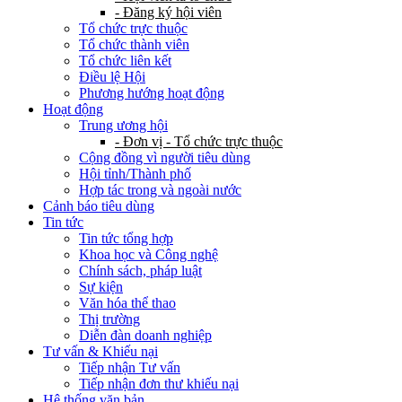
- Đăng ký hội viên
Tổ chức trực thuộc
Tổ chức thành viên
Tổ chức liên kết
Điều lệ Hội
Phương hướng hoạt động
Hoạt động
Trung ương hội
- Đơn vị - Tổ chức trực thuộc
Cộng đồng vì người tiêu dùng
Hội tỉnh/Thành phố
Hợp tác trong và ngoài nước
Cảnh báo tiêu dùng
Tin tức
Tin tức tổng hợp
Khoa học và Công nghệ
Chính sách, pháp luật
Sự kiện
Văn hóa thể thao
Thị trường
Diễn đàn doanh nghiệp
Tư vấn & Khiếu nại
Tiếp nhận Tư vấn
Tiếp nhận đơn thư khiếu nại
Hệ thống văn bản