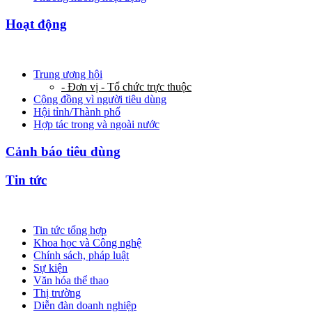
Hoạt động
Trung ương hội
- Đơn vị - Tổ chức trực thuộc
Cộng đồng vì người tiêu dùng
Hội tỉnh/Thành phố
Hợp tác trong và ngoài nước
Cảnh báo tiêu dùng
Tin tức
Tin tức tổng hợp
Khoa học và Công nghệ
Chính sách, pháp luật
Sự kiện
Văn hóa thể thao
Thị trường
Diễn đàn doanh nghiệp