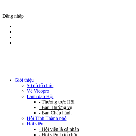
Đăng nhập
Giới thiệu
Sơ đồ tổ chức
Về Vicopro
Lãnh đạo Hội
- Thường trực Hội
- Ban Thường vụ
- Ban Chấp hành
Hội Tỉnh Thành phố
Hội viên
- Hội viên là cá nhân
- Hội viên là tổ chức