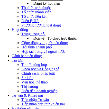
- Đăng ký hội viên
Tổ chức trực thuộc
Tổ chức thành viên
Tổ chức liên kết
Điều lệ Hội
Phương hướng hoạt động
Hoạt động
Trung ương hội
- Đơn vị - Tổ chức trực thuộc
Cộng đồng vì người tiêu dùng
Hội tỉnh/Thành phố
Hợp tác trong và ngoài nước
Cảnh báo tiêu dùng
Tin tức
Tin tức tổng hợp
Khoa học và Công nghệ
Chính sách, pháp luật
Sự kiện
Văn hóa thể thao
Thị trường
Diễn đàn doanh nghiệp
Tư vấn & Khiếu nại
Tiếp nhận Tư vấn
Tiếp nhận đơn thư khiếu nại
Hệ thống văn bản