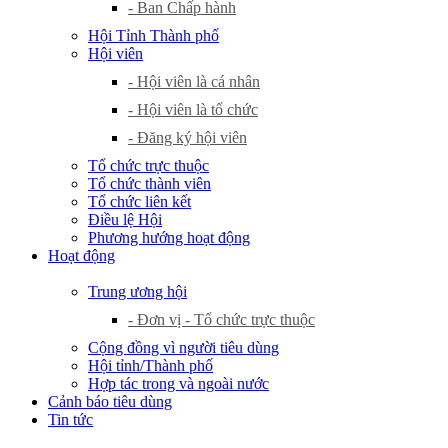
- Ban Chấp hành
Hội Tỉnh Thành phố
Hội viên
- Hội viên là cá nhân
- Hội viên là tổ chức
- Đăng ký hội viên
Tổ chức trực thuộc
Tổ chức thành viên
Tổ chức liên kết
Điều lệ Hội
Phương hướng hoạt động
Hoạt động
Trung ương hội
- Đơn vị - Tổ chức trực thuộc
Cộng đồng vì người tiêu dùng
Hội tỉnh/Thành phố
Hợp tác trong và ngoài nước
Cảnh báo tiêu dùng
Tin tức