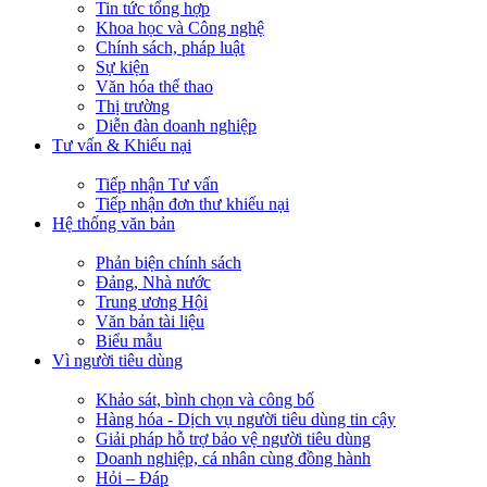
Tin tức tổng hợp
Khoa học và Công nghệ
Chính sách, pháp luật
Sự kiện
Văn hóa thể thao
Thị trường
Diễn đàn doanh nghiệp
Tư vấn & Khiếu nại
Tiếp nhận Tư vấn
Tiếp nhận đơn thư khiếu nại
Hệ thống văn bản
Phản biện chính sách
Đảng, Nhà nước
Trung ương Hội
Văn bản tài liệu
Biểu mẫu
Vì người tiêu dùng
Khảo sát, bình chọn và công bố
Hàng hóa - Dịch vụ người tiêu dùng tin cậy
Giải pháp hỗ trợ bảo vệ người tiêu dùng
Doanh nghiệp, cá nhân cùng đồng hành
Hỏi – Đáp