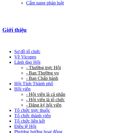
Cẩm nang pháp luật
Giới thiệu
Sơ đồ tổ chức
Về Vicopro
Lãnh đạo Hội
- Thường trực Hội
- Ban Thường vụ
- Ban Chấp hành
Hội Tỉnh Thành phố
Hội viên
- Hội viên là cá nhân
- Hội viên là tổ chức
- Đăng ký hội viên
Tổ chức trực thuộc
Tổ chức thành viên
Tổ chức liên kết
Điều lệ Hội
Phương hướng hoạt động