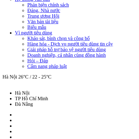
Phản biện chính sách
Đảng, Nhà nước
Trung ương Hội
Văn bản tài liệu
Biểu mẫu
Vì người tiêu dùng
Khảo sát, bình chọn và công bố
Hàng hóa - Dịch vụ người tiêu dùng tin cậy
Giải pháp hỗ trợ bảo vệ người tiêu dùng
Doanh nghiệp, cá nhân cùng đồng hành
Hỏi – Đáp
Cẩm nang pháp luật
Hà Nội
26°C / 22 - 25°C
Hà Nội
TP Hồ Chí Minh
Đà Nẵng