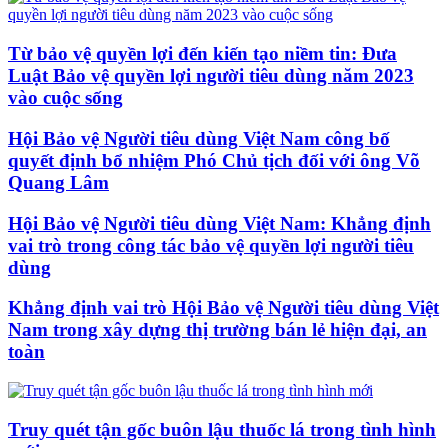
Từ bảo vệ quyền lợi đến kiến tạo niềm tin: Đưa
Luật Bảo vệ quyền lợi người tiêu dùng năm 2023
vào cuộc sống
Hội Bảo vệ Người tiêu dùng Việt Nam công bố
quyết định bổ nhiệm Phó Chủ tịch đối với ông Võ
Quang Lâm
Hội Bảo vệ Người tiêu dùng Việt Nam: Khẳng định
vai trò trong công tác bảo vệ quyền lợi người tiêu
dùng
Khẳng định vai trò Hội Bảo vệ Người tiêu dùng Việt
Nam trong xây dựng thị trường bán lẻ hiện đại, an
toàn
Truy quét tận gốc buôn lậu thuốc lá trong tình hình