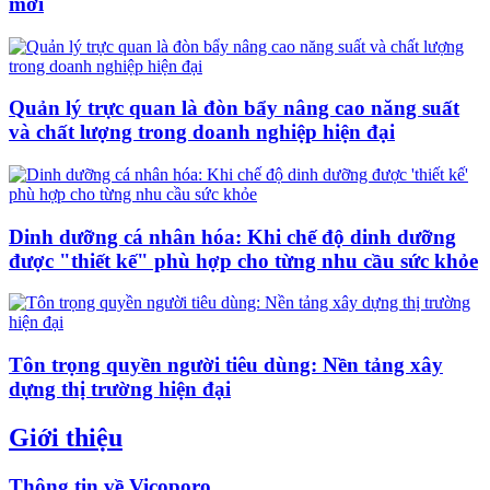
mới
Quản lý trực quan là đòn bẩy nâng cao năng suất
và chất lượng trong doanh nghiệp hiện đại
Dinh dưỡng cá nhân hóa: Khi chế độ dinh dưỡng
được "thiết kế" phù hợp cho từng nhu cầu sức khỏe
Tôn trọng quyền người tiêu dùng: Nền tảng xây
dựng thị trường hiện đại
Giới thiệu
Thông tin về Vicoporo