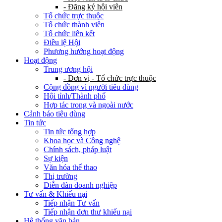
- Đăng ký hội viên
Tổ chức trực thuộc
Tổ chức thành viên
Tổ chức liên kết
Điều lệ Hội
Phương hướng hoạt động
Hoạt động
Trung ương hội
- Đơn vị - Tổ chức trực thuộc
Cộng đồng vì người tiêu dùng
Hội tỉnh/Thành phố
Hợp tác trong và ngoài nước
Cảnh báo tiêu dùng
Tin tức
Tin tức tổng hợp
Khoa học và Công nghệ
Chính sách, pháp luật
Sự kiện
Văn hóa thể thao
Thị trường
Diễn đàn doanh nghiệp
Tư vấn & Khiếu nại
Tiếp nhận Tư vấn
Tiếp nhận đơn thư khiếu nại
Hệ thống văn bản