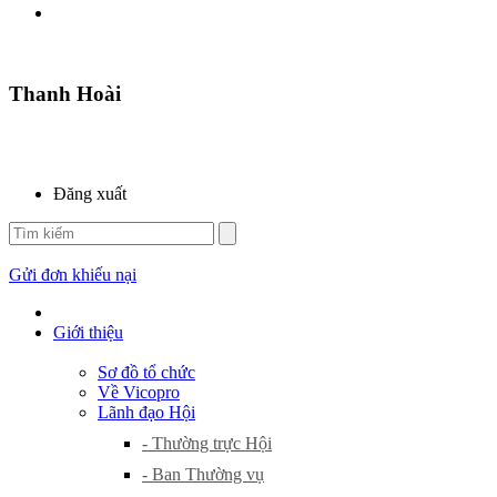
Thanh Hoài
Đăng xuất
Gửi đơn khiếu nại
Giới thiệu
Sơ đồ tổ chức
Về Vicopro
Lãnh đạo Hội
- Thường trực Hội
- Ban Thường vụ