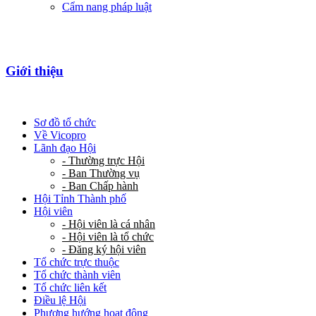
Cẩm nang pháp luật
Giới thiệu
Sơ đồ tổ chức
Về Vicopro
Lãnh đạo Hội
- Thường trực Hội
- Ban Thường vụ
- Ban Chấp hành
Hội Tỉnh Thành phố
Hội viên
- Hội viên là cá nhân
- Hội viên là tổ chức
- Đăng ký hội viên
Tổ chức trực thuộc
Tổ chức thành viên
Tổ chức liên kết
Điều lệ Hội
Phương hướng hoạt động