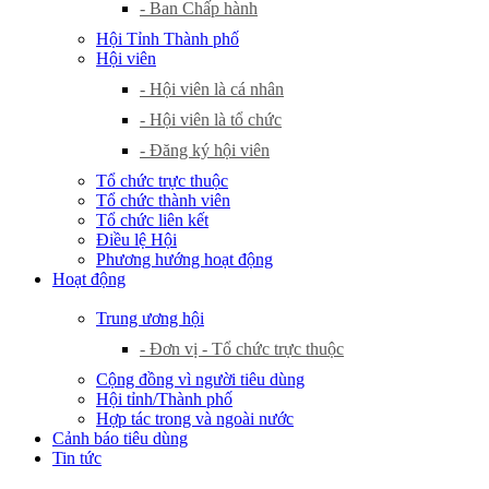
- Ban Chấp hành
Hội Tỉnh Thành phố
Hội viên
- Hội viên là cá nhân
- Hội viên là tổ chức
- Đăng ký hội viên
Tổ chức trực thuộc
Tổ chức thành viên
Tổ chức liên kết
Điều lệ Hội
Phương hướng hoạt động
Hoạt động
Trung ương hội
- Đơn vị - Tổ chức trực thuộc
Cộng đồng vì người tiêu dùng
Hội tỉnh/Thành phố
Hợp tác trong và ngoài nước
Cảnh báo tiêu dùng
Tin tức