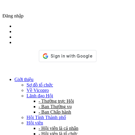
Đăng nhập
Giới thiệu
Sơ đồ tổ chức
Về Vicopro
Lãnh đạo Hội
- Thường trực Hội
- Ban Thường vụ
- Ban Chấp hành
Hội Tỉnh Thành phố
Hội viên
- Hội viên là cá nhân
- Hội viên là tổ chức