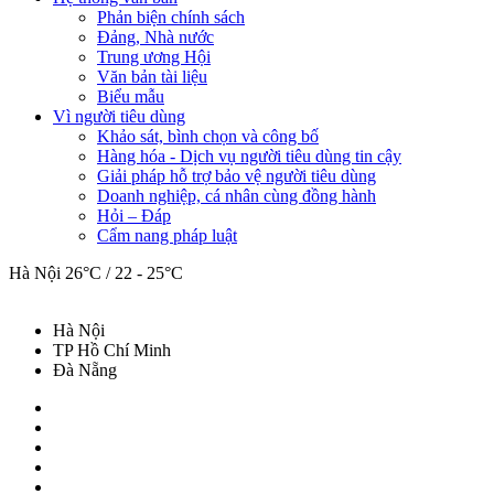
Phản biện chính sách
Đảng, Nhà nước
Trung ương Hội
Văn bản tài liệu
Biểu mẫu
Vì người tiêu dùng
Khảo sát, bình chọn và công bố
Hàng hóa - Dịch vụ người tiêu dùng tin cậy
Giải pháp hỗ trợ bảo vệ người tiêu dùng
Doanh nghiệp, cá nhân cùng đồng hành
Hỏi – Đáp
Cẩm nang pháp luật
Hà Nội
26°C / 22 - 25°C
Hà Nội
TP Hồ Chí Minh
Đà Nẵng