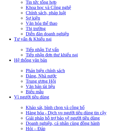
Tin tức tổng hợp
Khoa học và Công nghệ
Chính sách, pháp luật
Sự kiện
Văn hóa thể thao
Thị trường
Diễn đàn doanh nghiệp
Tư vấn & Khiếu nại
Tiếp nhận Tư vấn
Tiếp nhận đơn thư khiếu nại
Hệ thống văn bản
Phản biện chính sách
Đảng, Nhà nước
Trung ương Hội
Văn bản tài liệu
Biểu mẫu
Vì người tiêu dùng
Khảo sát, bình chọn và công bố
Hàng hóa - Dịch vụ người tiêu dùng tin cậy
Giải pháp hỗ trợ bảo vệ người tiêu dùng
Doanh nghiệp, cá nhân cùng đồng hành
Hỏi – Đáp