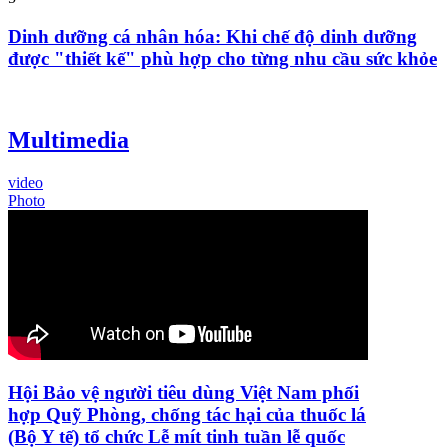
Dinh dưỡng cá nhân hóa: Khi chế độ dinh dưỡng
được "thiết kế" phù hợp cho từng nhu cầu sức khỏe
Multimedia
video
Photo
Hội Bảo vệ người tiêu dùng Việt Nam phối
hợp Quỹ Phòng, chống tác hại của thuốc lá
(Bộ Y tế) tổ chức Lễ mít tinh tuần lễ quốc