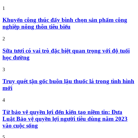
1
Khuyến công thúc đẩy bình chọn sản phẩm công
nghiệp nông thôn tiêu biểu
2
Sữa tươi có vai trò đặc biệt quan trọng với độ tuổi
học đường
3
Truy quét tận gốc buôn lậu thuốc lá trong tình hình
mới
4
Từ bảo vệ quyền lợi đến kiến tạo niềm tin: Đưa
Luật Bảo vệ quyền lợi người tiêu dùng năm 2023
vào cuộc sống
5