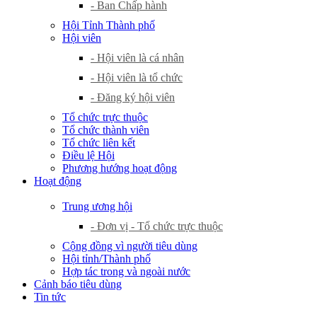
- Ban Chấp hành
Hội Tỉnh Thành phố
Hội viên
- Hội viên là cá nhân
- Hội viên là tổ chức
- Đăng ký hội viên
Tổ chức trực thuộc
Tổ chức thành viên
Tổ chức liên kết
Điều lệ Hội
Phương hướng hoạt động
Hoạt động
Trung ương hội
- Đơn vị - Tổ chức trực thuộc
Cộng đồng vì người tiêu dùng
Hội tỉnh/Thành phố
Hợp tác trong và ngoài nước
Cảnh báo tiêu dùng
Tin tức