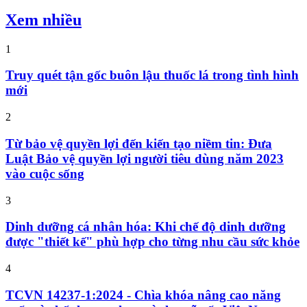
Xem nhiều
1
Truy quét tận gốc buôn lậu thuốc lá trong tình hình
mới
2
Từ bảo vệ quyền lợi đến kiến tạo niềm tin: Đưa
Luật Bảo vệ quyền lợi người tiêu dùng năm 2023
vào cuộc sống
3
Dinh dưỡng cá nhân hóa: Khi chế độ dinh dưỡng
được "thiết kế" phù hợp cho từng nhu cầu sức khỏe
4
TCVN 14237-1:2024 - Chìa khóa nâng cao năng