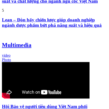
suất và chất lượng cho ngành ngũ cốc Việt Nam
5
Lean – Đòn bẩy chiến lược giúp doanh nghiệp
ngành dược phẩm bứt phá năng suất và hiệu quả
Multimedia
video
Photo
Hội Bảo vệ người tiêu dùng Việt Nam phối