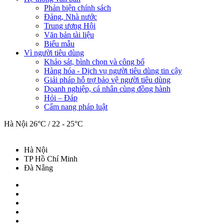
Phản biện chính sách
Đảng, Nhà nước
Trung ương Hội
Văn bản tài liệu
Biểu mẫu
Vì người tiêu dùng
Khảo sát, bình chọn và công bố
Hàng hóa - Dịch vụ người tiêu dùng tin cậy
Giải pháp hỗ trợ bảo vệ người tiêu dùng
Doanh nghiệp, cá nhân cùng đồng hành
Hỏi – Đáp
Cẩm nang pháp luật
Hà Nội
26°C / 22 - 25°C
Hà Nội
TP Hồ Chí Minh
Đà Nẵng