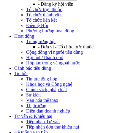
- Đăng ký hội viên
Tổ chức trực thuộc
Tổ chức thành viên
Tổ chức liên kết
Điều lệ Hội
Phương hướng hoạt động
Hoạt động
Trung ương hội
- Đơn vị - Tổ chức trực thuộc
Cộng đồng vì người tiêu dùng
Hội tỉnh/Thành phố
Hợp tác trong và ngoài nước
Cảnh báo tiêu dùng
Tin tức
Tin tức tổng hợp
Khoa học và Công nghệ
Chính sách, pháp luật
Sự kiện
Văn hóa thể thao
Thị trường
Diễn đàn doanh nghiệp
Tư vấn & Khiếu nại
Tiếp nhận Tư vấn
Tiếp nhận đơn thư khiếu nại
Hệ thống văn bản