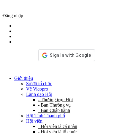
Đăng nhập
Giới thiệu
Sơ đồ tổ chức
Về Vicopro
Lãnh đạo Hội
- Thường trực Hội
- Ban Thường vụ
- Ban Chấp hành
Hội Tỉnh Thành phố
Hội viên
- Hội viên là cá nhân
- Hội viên là tổ chức