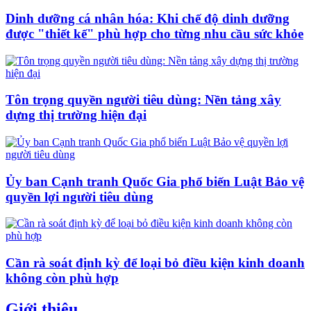
Dinh dưỡng cá nhân hóa: Khi chế độ dinh dưỡng
được "thiết kế" phù hợp cho từng nhu cầu sức khỏe
Tôn trọng quyền người tiêu dùng: Nền tảng xây
dựng thị trường hiện đại
Ủy ban Cạnh tranh Quốc Gia phổ biến Luật Bảo vệ
quyền lợi người tiêu dùng
Cần rà soát định kỳ để loại bỏ điều kiện kinh doanh
không còn phù hợp
Giới thiệu