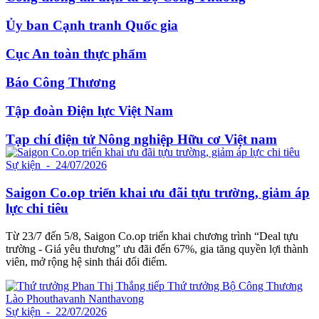
Ủy ban Cạnh tranh Quốc gia
Cục An toàn thực phẩm
Báo Công Thương
Tập đoàn Điện lực Việt Nam
Tạp chí điện tử Nông nghiệp Hữu cơ Việt nam
Sự kiện
- 24/07/2026
Saigon Co.op triển khai ưu đãi tựu trường, giảm áp
lực chi tiêu
Từ 23/7 đến 5/8, Saigon Co.op triển khai chương trình “Deal tựu
trường - Giá yêu thương” ưu đãi đến 67%, gia tăng quyền lợi thành
viên, mở rộng hệ sinh thái đổi điểm.
Sự kiện
- 22/07/2026