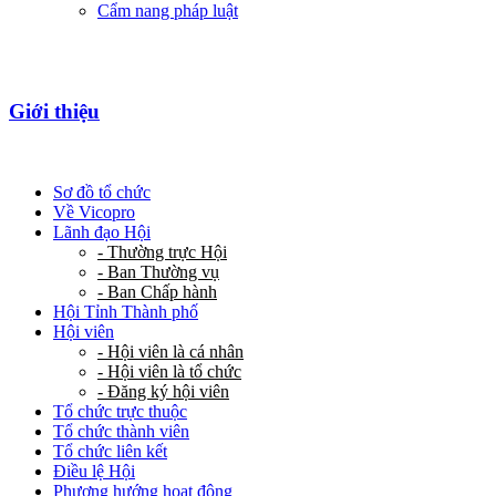
Cẩm nang pháp luật
Giới thiệu
Sơ đồ tổ chức
Về Vicopro
Lãnh đạo Hội
- Thường trực Hội
- Ban Thường vụ
- Ban Chấp hành
Hội Tỉnh Thành phố
Hội viên
- Hội viên là cá nhân
- Hội viên là tổ chức
- Đăng ký hội viên
Tổ chức trực thuộc
Tổ chức thành viên
Tổ chức liên kết
Điều lệ Hội
Phương hướng hoạt động