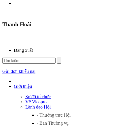
Thanh Hoài
Đăng xuất
Gửi đơn khiếu nại
Giới thiệu
Sơ đồ tổ chức
Về Vicopro
Lãnh đạo Hội
- Thường trực Hội
- Ban Thường vụ