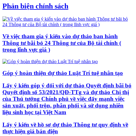
Phản biện chính sách
Về việc tham gia ý kiến vào dự thảo ban hành
Thông tư bãi bỏ 24 Thông tư của Bộ tài chính (
trong lĩnh vực giá )
Góp ý hoàn thiện dự thảo Luật Trí tuệ nhân tạo
Lấy ý kiến góp ý đối với dự thảo Quyết định bãi bỏ
Quyết định số 53/2021/QĐ-TTg và dự thảo Chị thị
của Thủ tướng Chính phủ về việc đẩy mạnh việc
sản xuất, phối trộn, phân phối và sử dụng nhiên
liệu sinh học tại Việt Nam
Lấy ý kiến về hồ sơ dự thảo Thông tư quy định về
thực hiện giá bán điện