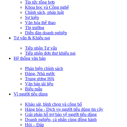
Tin tức tổng hợp
Khoa học và Công nghệ
Chính sách, pháp luật
Sự kiện
Văn hóa thể thao
Thị trường
Diễn đàn doanh nghiệp
Tư vấn & Khiếu nại
Tiếp nhận Tư vấn
Tiếp nhận đơn thư khiếu nại
Hệ thống văn bản
Phản biện chính sách
Đảng, Nhà nước
Trung ương Hội
Văn bản tài liệu
Biểu mẫu
Vì người tiêu dùng
Khảo sát, bình chọn và công bố
Hàng hóa - Dịch vụ người tiêu dùng tin cậy
Giải pháp hỗ trợ bảo vệ người tiêu dùng
Doanh nghiệp, cá nhân cùng đồng hành
Hỏi – Đáp