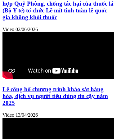
hợp Quỹ Phòng, chống tác hại của thuốc lá
(Bộ Y tế) tổ chức Lễ mít tinh tuần lễ quốc
gia không khói thuốc
Video
02/06/2026
Lễ công bố chương trình khảo sát hàng
hóa, dịch vụ người tiêu dùng tin cậy năm
2025
Video
13/04/2026