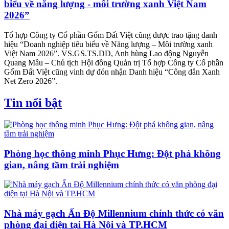
biểu về năng lượng - môi trường xanh Việt Nam
2026”
Tổ hợp Công ty Cổ phần Gốm Đất Việt cũng được trao tặng danh
hiệu “Doanh nghiệp tiêu biểu về Năng lượng – Môi trường xanh
Việt Nam 2026”. VS.GS.TS.DD, Anh hùng Lao động Nguyễn
Quang Mâu – Chủ tịch Hội đồng Quản trị Tổ hợp Công ty Cổ phần
Gốm Đất Việt cũng vinh dự đón nhận Danh hiệu “Công dân Xanh
Net Zero 2026”.
Tin nổi bật
Phòng học thông minh Phục Hưng: Đột phá không
gian, nâng tầm trải nghiệm
Nhà máy gạch Ấn Độ Millennium chính thức có văn
phòng đại diện tại Hà Nội và TP.HCM