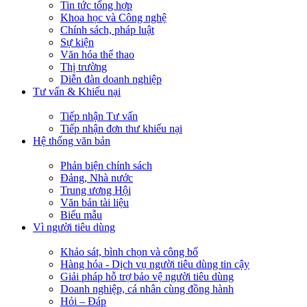
Tin tức tổng hợp
Khoa học và Công nghệ
Chính sách, pháp luật
Sự kiện
Văn hóa thể thao
Thị trường
Diễn đàn doanh nghiệp
Tư vấn & Khiếu nại
Tiếp nhận Tư vấn
Tiếp nhận đơn thư khiếu nại
Hệ thống văn bản
Phản biện chính sách
Đảng, Nhà nước
Trung ương Hội
Văn bản tài liệu
Biểu mẫu
Vì người tiêu dùng
Khảo sát, bình chọn và công bố
Hàng hóa - Dịch vụ người tiêu dùng tin cậy
Giải pháp hỗ trợ bảo vệ người tiêu dùng
Doanh nghiệp, cá nhân cùng đồng hành
Hỏi – Đáp