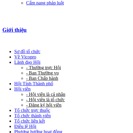
Cẩm nang pháp luật
Giới thiệu
Sơ đồ tổ chức
Về Vicopro
Lãnh đạo Hội
- Thường trực Hội
- Ban Thường vụ
- Ban Chấp hành
Hội Tỉnh Thành phố
Hội viên
- Hội viên là cá nhân
- Hội viên là tổ chức
- Đăng ký hội viên
Tổ chức trực thuộc
Tổ chức thành viên
Tổ chức liên kết
Điều lệ Hội
Phương hướng hoạt động