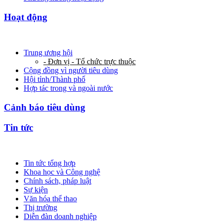
Hoạt động
Trung ương hội
- Đơn vị - Tổ chức trực thuộc
Cộng đồng vì người tiêu dùng
Hội tỉnh/Thành phố
Hợp tác trong và ngoài nước
Cảnh báo tiêu dùng
Tin tức
Tin tức tổng hợp
Khoa học và Công nghệ
Chính sách, pháp luật
Sự kiện
Văn hóa thể thao
Thị trường
Diễn đàn doanh nghiệp