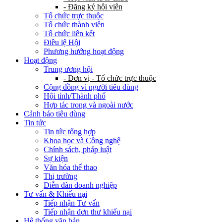
- Đăng ký hội viên
Tổ chức trực thuộc
Tổ chức thành viên
Tổ chức liên kết
Điều lệ Hội
Phương hướng hoạt động
Hoạt động
Trung ương hội
- Đơn vị - Tổ chức trực thuộc
Cộng đồng vì người tiêu dùng
Hội tỉnh/Thành phố
Hợp tác trong và ngoài nước
Cảnh báo tiêu dùng
Tin tức
Tin tức tổng hợp
Khoa học và Công nghệ
Chính sách, pháp luật
Sự kiện
Văn hóa thể thao
Thị trường
Diễn đàn doanh nghiệp
Tư vấn & Khiếu nại
Tiếp nhận Tư vấn
Tiếp nhận đơn thư khiếu nại
Hệ thống văn bản