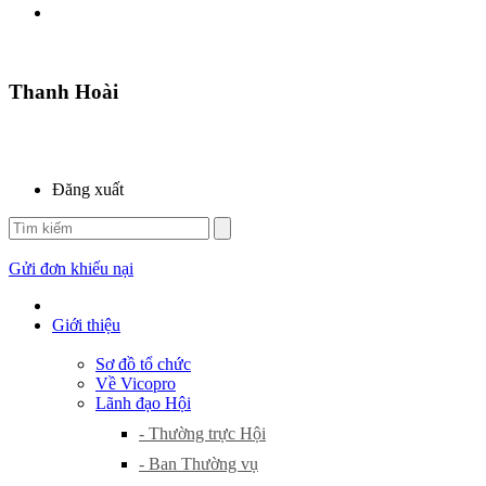
Thanh Hoài
Đăng xuất
Gửi đơn khiếu nại
Giới thiệu
Sơ đồ tổ chức
Về Vicopro
Lãnh đạo Hội
- Thường trực Hội
- Ban Thường vụ