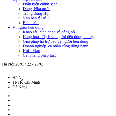
Phản biện chính sách
Đảng, Nhà nước
Trung ương Hội
Văn bản tài liệu
Biểu mẫu
Vì người tiêu dùng
Khảo sát, bình chọn và công bố
Hàng hóa - Dịch vụ người tiêu dùng tin cậy
Giải pháp hỗ trợ bảo vệ người tiêu dùng
Doanh nghiệp, cá nhân cùng đồng hành
Hỏi – Đáp
Cẩm nang pháp luật
Hà Nội
26°C / 22 - 25°C
Hà Nội
TP Hồ Chí Minh
Đà Nẵng