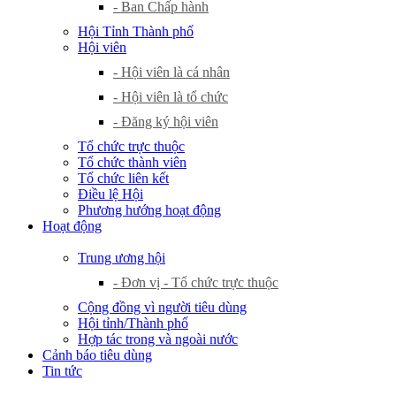
- Ban Chấp hành
Hội Tỉnh Thành phố
Hội viên
- Hội viên là cá nhân
- Hội viên là tổ chức
- Đăng ký hội viên
Tổ chức trực thuộc
Tổ chức thành viên
Tổ chức liên kết
Điều lệ Hội
Phương hướng hoạt động
Hoạt động
Trung ương hội
- Đơn vị - Tổ chức trực thuộc
Cộng đồng vì người tiêu dùng
Hội tỉnh/Thành phố
Hợp tác trong và ngoài nước
Cảnh báo tiêu dùng
Tin tức